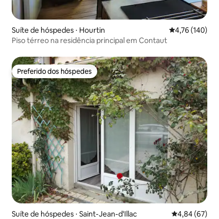
Suíte de hóspedes ⋅ Hourtin
4,76 de uma av
4,76 (140)
Piso térreo na residência principal em Contaut
Preferido dos hóspedes
Preferido dos hóspedes
Suíte de hóspedes ⋅ Saint-Jean-d'Illac
4,84 de uma a
4,84 (67)