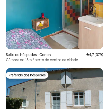
Suíte de hóspedes ⋅ Cenon
4,7 de uma av
4,7 (379)
Câmara de 15m ² perto do centro da cidade
Preferido dos hóspedes
Preferido dos hóspedes