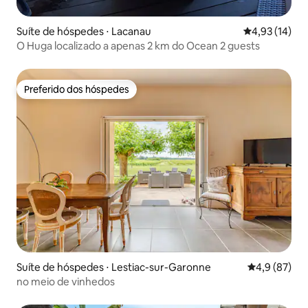
Suíte de hóspedes ⋅ Lacanau
4,93 de uma a
4,93 (14)
O Huga localizado a apenas 2 km do Ocean 2 guests
Preferido dos hóspedes
Preferido dos hóspedes
Suíte de hóspedes ⋅ Lestiac-sur-Garonne
4,9 de uma a
4,9 (87)
no meio de vinhedos