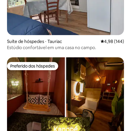
Suíte de hóspedes ⋅ Tauriac
4,98 de uma av
4,98 (144)
Estúdio confortável em uma casa no campo.
Preferido dos hóspedes
Preferido dos hóspedes