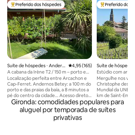
Preferido dos hóspedes
Preferido dos 
Entre os melhores preferidos dos hóspedes
Entre os melhore
Suíte de hóspedes ⋅ Andern
4,95 de uma avaliação média de 
4,95 (165)
Suíte de hóspedes 
os-les-Bains
hristophe des Bar
A cabana da Irène T2 / 150 m – porto e
Estúdio com ar-con
praias de Betey
jardim, 2 km de St.
Localização perfeita entre Arcachon e
Mergulhe nos vinh
Cap-Ferret. Andernos Betey: a 100 m do
Christophe des Ba
porto e das praias da baía, a 8 minutos a
Mundial da UNESC
pé do centro da cidade... Acesso direto à
km de Saint-Emilion. Este peq
Gironda: comodidades populares para
ciclovia, ao Biocoop e a uma padaria a
estúdio oferece u
200 m. Praias oceânicas 15 km
dormir, kitchenet
aluguel por temporada de suítes
Apartamento de um quarto localizado
café Nespresso e
privativas
na dependência da nossa propriedade,
com chuveiro e va
cercado por vegetação. 21 m² + quarto
ao jardim e à pisc
no mezanino: Pequena cozinha
é mais adequado 