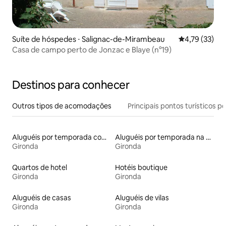
Suíte de hóspedes ⋅ Salignac-de-Mirambeau
4,79 de uma a
4,79 (33)
Casa de campo perto de Jonzac e Blaye (n°19)
Destinos para conhecer
Outros tipos de acomodações
Principais pontos turísticos po
Aluguéis por temporada com acesso à praia
Aluguéis por temporada na orla
Gironda
Gironda
Quartos de hotel
Hotéis boutique
Gironda
Gironda
Aluguéis de casas
Aluguéis de vilas
Gironda
Gironda