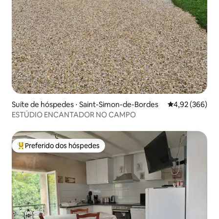
Suíte de hóspedes ⋅ Saint-Simon-de-Bordes
4,92 de uma ava
4,92 (366)
ESTÚDIO ENCANTADOR NO CAMPO
Preferido dos hóspedes
Entre os melhores preferidos dos hóspedes