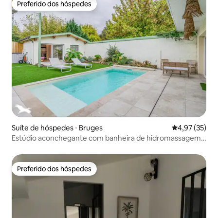
Preferido dos hóspedes
Preferido dos hóspedes
Suíte de hóspedes ⋅ Bruges
4,97 de uma a
4,97 (35)
Estúdio aconchegante com banheira de hidromassagem
e piscina privativa
Preferido dos hóspedes
Preferido dos hóspedes