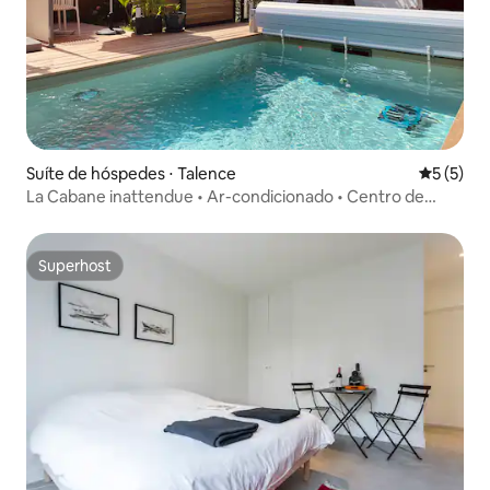
Suíte de hóspedes ⋅ Talence
5 de uma 
5 (5)
La Cabane inattendue • Ar-condicionado • Centro de
Bordeaux a 10'
Superhost
Superhost