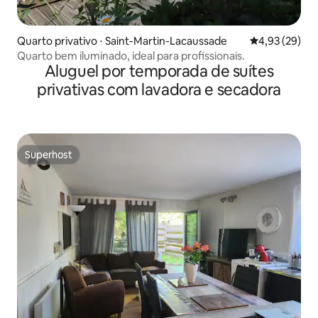
Quarto privativo ⋅ Saint-Martin-Lacaussade
4,93 de uma a
4,93 (29)
Quarto bem iluminado, ideal para profissionais.
Aluguel por temporada de suítes
privativas com lavadora e secadora
Superhost
Superhost