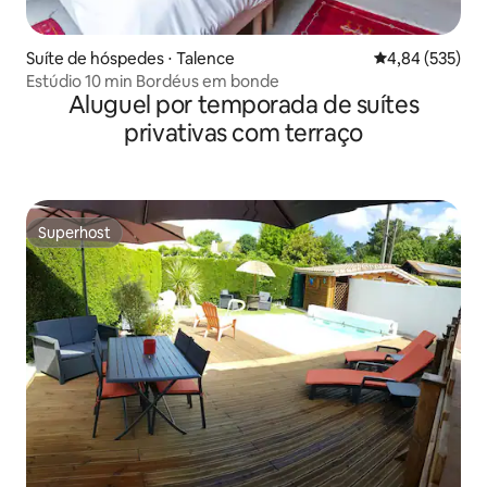
Suíte de hóspedes ⋅ Talence
4,84 de uma av
4,84 (535)
Estúdio 10 min Bordéus em bonde
Aluguel por temporada de suítes
privativas com terraço
Superhost
Superhost