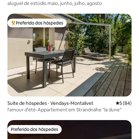
aluguel de estúdio maio, junho, julho, agosto
Preferido dos hóspedes
Entre os melhores preferidos dos hóspedes
Suíte de hóspedes ⋅ Vendays-Montalivet
5 de uma a
5 (84)
l'amour d'été-Appartement em Strandnähe "la dune"
Preferido dos hóspedes
Preferido dos hóspedes