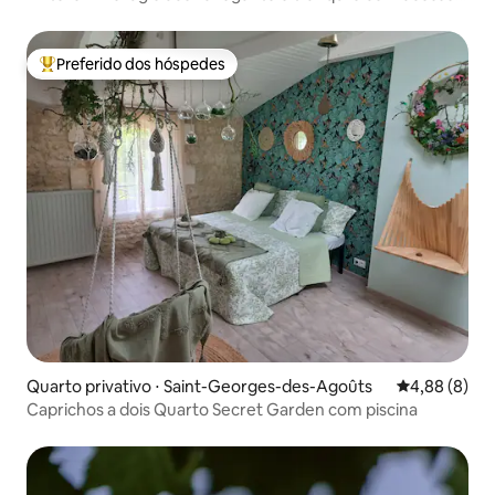
piscina
Preferido dos hóspedes
Entre os melhores preferidos dos hóspedes
Quarto privativo ⋅ Saint-Georges-des-Agoûts
4,88 de uma 
4,88 (8)
Caprichos a dois Quarto Secret Garden com piscina