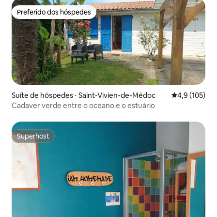
Preferido dos hóspedes
Preferido dos hóspedes
Suíte de hóspedes ⋅ Saint-Vivien-de-Médoc
4,9 de uma av
4,9 (105)
Cadaver verde entre o oceano e o estuário
Superhost
Superhost