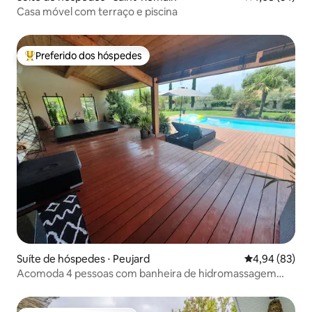
Casa móvel com terraço e piscina
Preferido dos hóspedes
Entre os melhores preferidos dos hóspedes
Suíte de hóspedes ⋅ Peujard
4,94 de uma a
4,94 (83)
Acomoda 4 pessoas com banheira de hidromassagem
privativa e piscina