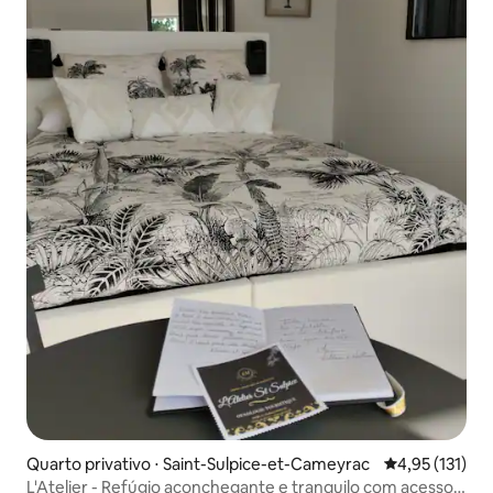
Quarto privativo ⋅ Saint-Sulpice-et-Cameyrac
4,95 de uma av
4,95 (131)
L'Atelier - Refúgio aconchegante e tranquilo com acesso à