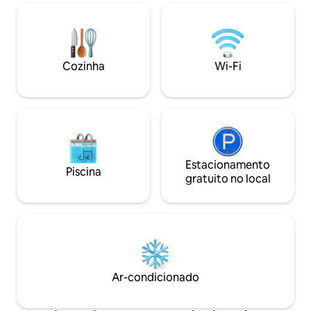
equipada, área de jantar, sofá, TV e barra
desejam desfruta
de som, s.d'eau com banheiro fechado +
de exploração dest
chuveiro externo quente! Terraço
relaxamento na pi
coberto 30m2 no lado sul, mesa e
apenas recomenda
descanso no meio do bambu!!
reservar esta pro
Cozinha
Wi-Fi
Estacionamento
Piscina
gratuito no local
Ar-condicionado