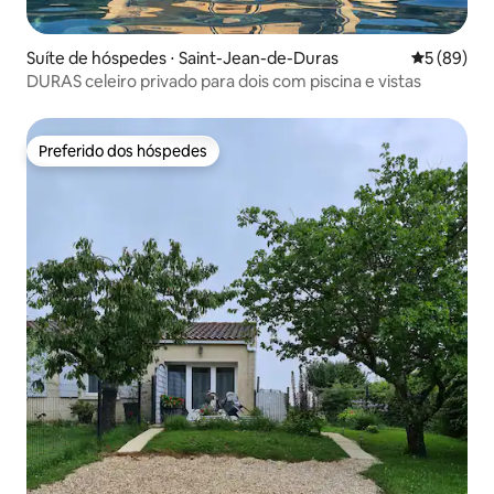
Suíte de hóspedes ⋅ Saint-Jean-de-Duras
5 de uma a
5 (89)
DURAS celeiro privado para dois com piscina e vistas
Preferido dos hóspedes
Preferido dos hóspedes