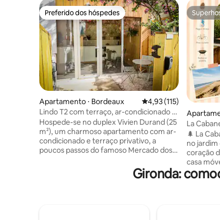
Preferido dos hóspedes
Superho
Preferido dos hóspedes
Superho
Apartamento ⋅ Bordeaux
4,93 de uma avaliação m
4,93 (115)
Lindo T2 com terraço, ar-condicionado e
Apartame
cama mezanino para crianças
Hospede-se no duplex Vivien Durand (25
La Cabane 
m²), um charmoso apartamento com ar-
condicion
🌲 La Cab
condicionado e terraço privativo, a
no jardim
poucos passos do famoso Mercado dos
coração da
Capucins e do centro histórico de
casa móve
Bordeaux. Situado em um jardim bonito e
Gironda: comod
condicion
tranquilo, oferece um refúgio silencioso
minutos d
no coração da cidade. Desfrute de uma
Duna de Py
cama de casal em um mezanino
Ferret. Te
adequado para crianças, uma cozinha
decoração
totalmente equipada e um banheiro.
🛏️, TV Id