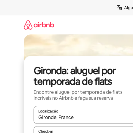
Pular
Algu
para
o
conteúdo
Gironda: aluguel por
temporada de flats
Encontre aluguel por temporada de flats
incríveis no Airbnb e faça sua reserva
Localização
Quando os resultados estiverem disponíveis, expl
Check-in