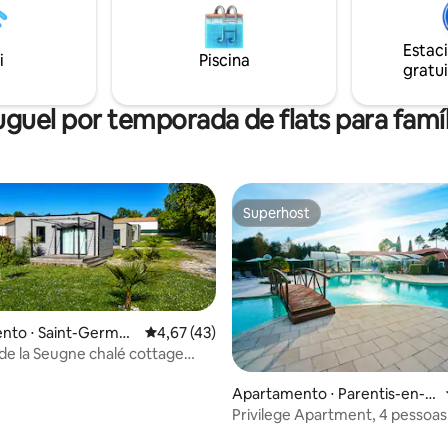
trem, seu anfitrião pode buscá-
eto a rotas de ciclismo 😎
estação. Um refúgio tranquilo 
 tranquila e acolhedora em
e ciclovias de fácil acesso!
Estac
local: um verdadeiro refúgio
i
Piscina
gratui
atureza, o oceano e a
dade local
uguel por temporada de flats para famíl
Superhost
Superhost
nto ⋅ Saint-Germai
4,67 de uma avaliação média de 5, 43 avalia
4,67 (43)
ignan
 de la Seugne chalé cottage
Apartamento ⋅ Parentis-en-B
orn
Privilege Apartment, 4 pessoas