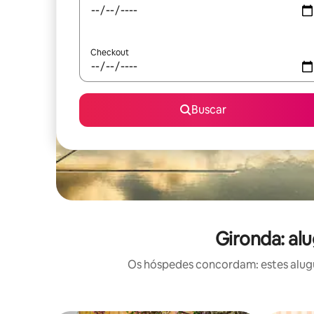
Checkout
Buscar
Gironda: al
Os hóspedes concordam: estes alugué