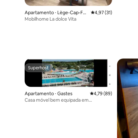
Apartamento ⋅ Lège-Cap-Fer
4,97 de uma avaliação 
4,97 (31)
ret
Mobilhome La dolce Vita
Superhost
Superhost
Apartamento ⋅ Gastes
4,79 de uma avaliação 
4,79 (89)
Casa móvel bem equipada em
acampamento 4*