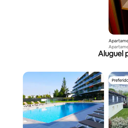
Apartame
Apartame
Aluguel 
Mérignac
Preferid
Preferid