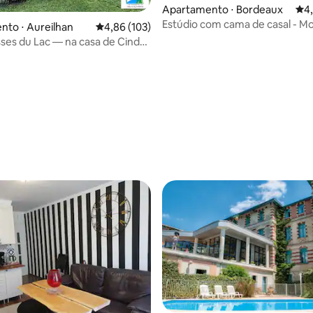
Apartamento ⋅ Bordeaux
4,4
4
Estúdio com cama de casal - 
média de 5, 42 avaliações
to ⋅ Aureilhan
4,86 de uma avaliação média de 5, 103 avalia
4,86 (103)
Bordeaux
sses du Lac — na casa de Cindy