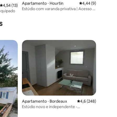
Apartamento ⋅ Hourtin
4,44 de uma avaliaçã
4,44 (9)
4,54 de uma avaliação média de 5, 13 avaliações
4,54 (13)
Estúdio com varanda privativa | Acesso à
equipado
ções
piscina
s
ções
Apartamento ⋅ Bordeaux
4,6 de uma avaliação 
4,6 (248)
Estúdio novo e independente -
Cancelamento total D-5