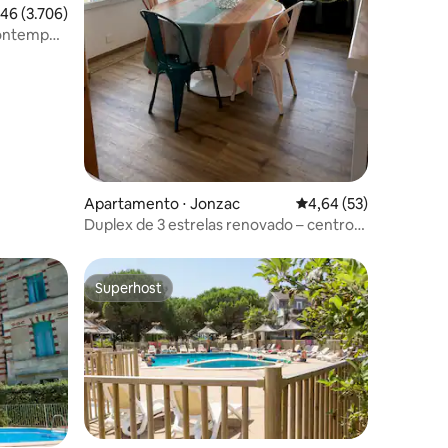
6 de uma avaliação média de 5, 3.706 avaliações
,46 (3.706)
Montempô
ções
Apartamento ⋅ Jonzac
4,64 de uma avaliação
4,64 (53)
Duplex de 3 estrelas renovado – centro
da cidade, ar condicionado
Superhost
Superhost