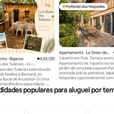
st
Preferido dos hóspedes
st
Entre os melhores preferidos d
édia de 5, 115 avaliações
Apartamento ⋅ La Teste-de-B
uch
1 quarto em Pyla. Terraço pre
nto ⋅ Biganos
4,92 de uma avaliação média de 5, 25 avalia
4,92 (25)
os pinheiros. E-bikes
Apartamento de 1 quarto no nív
des Tuileries • Ar-
jardim de uma bela casa em Pyl
ado Bassin Arcachon
ane des Tuileries está situado
aninhada sob os pinheiros. Ideal
 de Nadine e Bernard, no
hóspedes (opcionalmente com 
 Bacia de Arcachon 🐚 Uma
menor de 2 anos). Localizado a
l acolhedora aquecida/ar-
praias. OFERTA de início e fim d
idades populares para aluguel por tem
ada sob os pinheiros, a 10
para estadias entre 22 de agost
as praias🌊, a 30 minutos da
outubro, aproveite o aluguel gr
la (Pilat), a 45 minutos de Cap
2 bicicletas elétricas (valor de €
rraço ao ar livre, churrasqueira,
320/semana), check-in a partir 
 aconchegante em estilo lago
uma garrafa de rosé. Se você 
eal para casais ou famílias