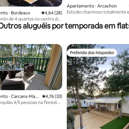
Apartamento ⋅ Arcachon
Estúdio charmoso totalmente 
nto ⋅ Bordeaux
4,64 de uma avaliação média de 5, 28 avalia
4,64 (28)
to de 4 quartos no centro de
Outros aluguéis por temporada em flat
 com vaga de estacionamento
Preferido dos hóspedes
Preferido dos hóspedes
nto ⋅ Carcans-Mau
4,76 de uma avaliação média de 5, 33 avalia
4,76 (33)
nquilas 4/5 pessoas na floresta
os 2*
 média de 5, 8 avaliações