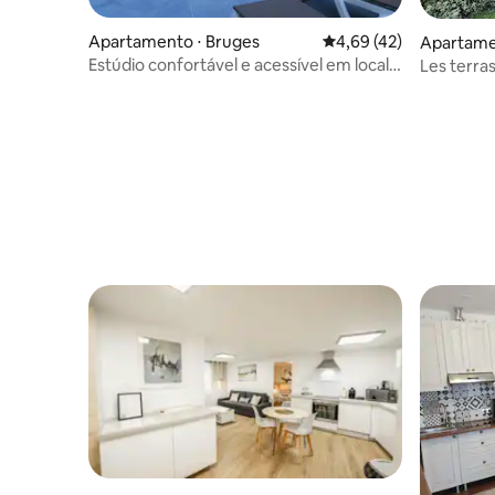
Apartamento ⋅ Bruges
4,69 de uma avaliação 
4,69 (42)
Apartamen
Estúdio confortável e acessível em local
Les terra
tranquilo
e Fabrice