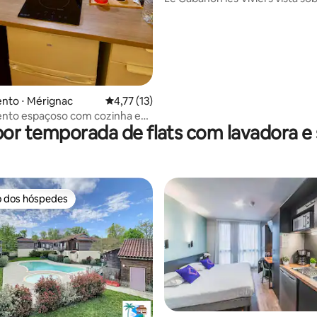
pessoas
nto ⋅ Mérignac
4,77 de uma avaliação média de 5, 13 avalia
4,77 (13)
nto espaçoso com cozinha em
por temporada de flats com lavadora e
o dos hóspedes
o dos hóspedes