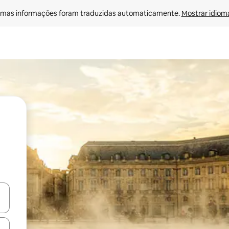
mas informações foram traduzidas automaticamente. 
Mostrar idioma
ore-os usando as seta para cima e para baixo do teclado ou tocando e