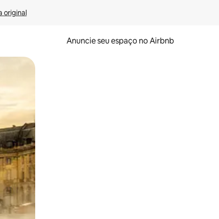
 original
Anuncie seu espaço no Airbnb
 deslizando o dedo na tela.