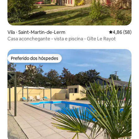
Vila ⋅ Saint-Martin-de-Lerm
4,86 de uma a
4,86 (58)
Casa aconchegante - vista e piscina - Gîte Le Rayot
Preferido dos hóspedes
Preferido dos hóspedes