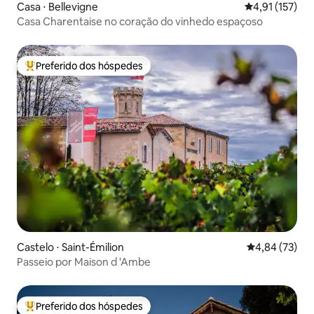
Casa ⋅ Bellevigne
4,91 de uma av
4,91 (157)
Casa Charentaise no coração do vinhedo espaçoso
Preferido dos hóspedes
Entre os melhores preferidos dos hóspedes
Castelo ⋅ Saint-Émilion
4,84 de uma a
4,84 (73)
Passeio por Maison d 'Ambe
Preferido dos hóspedes
Entre os melhores preferidos dos hóspedes