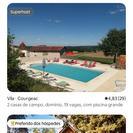
Superhost
Superhost
Vila ⋅ Courgeac
4,83 de uma a
4,83 (29)
2 casas de campo, domínio, 19 vagas, com piscina grande
Preferido dos hóspedes
Entre os melhores preferidos dos hóspedes