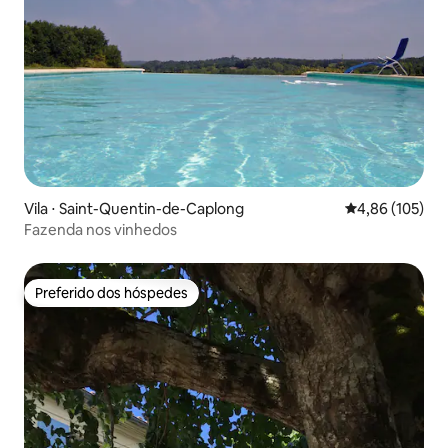
Vila ⋅ Saint-Quentin-de-Caplong
4,86 de uma av
4,86 (105)
Fazenda nos vinhedos
Preferido dos hóspedes
Preferido dos hóspedes