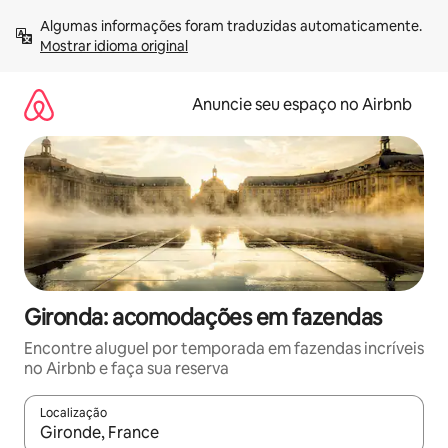
Pular
Algumas informações foram traduzidas automaticamente. 
para
Mostrar idioma original
o
conteúdo
Anuncie seu espaço no Airbnb
Gironda: acomodações em fazendas
Encontre aluguel por temporada em fazendas incríveis
no Airbnb e faça sua reserva
Localização
Quando os resultados estiverem disponíveis, explore-os usando