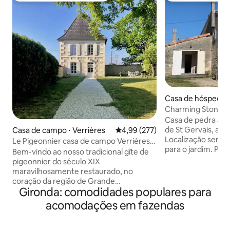
Casa de hóspedes 
ervais
Charming Stone H
Bordeaux
Casa de pedra ac
de St Gervais, a 2
Casa de campo ⋅ Verrières
4,99 de uma avaliação média de 
4,99 (277)
Localização serena
Le Pigeonnier casa de campo Verriéres,
para o jardim. Pe
Cognac
Bem-vindo ao nosso tradicional gîte de
vinhedos, praias d
pigeonnier do século XIX
Blaye e Oceano Atl
maravilhosamente restaurado, no
férias ou viagens de neg
coração da região de Grande
para o entroncam
Gironda: comodidades populares para
Champagne, em Cognac.
viajantes em trânsito. Para aque
Cuidadosamente renovado para
acomodações em fazendas
vêm com um anima
oferecer um espaçoso layout em plano
favor, esteja cien
aberto com ar condicionado e um
propriedade de 5 
queimador de pellets, adequado para