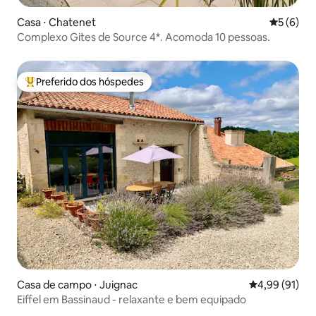
Casa ⋅ Chatenet
5 de uma 
5 (6)
Complexo Gites de Source 4*. Acomoda 10 pessoas.
Preferido dos hóspedes
Entre os melhores preferidos dos hóspedes
Casa de campo ⋅ Juignac
4,99 de uma a
4,99 (91)
Eiffel em Bassinaud - relaxante e bem equipado