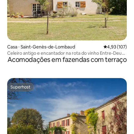
Casa ⋅ Saint-Genès-de-Lombaud
4,93 de uma av
4,93 (107)
Celeiro antigo e encantador na rota do vinho Entre-Deux-
Acomodações em fazendas com terraço
Mers
Superhost
Superhost