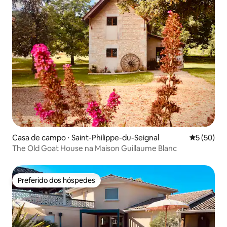
Casa de campo ⋅ Saint-Philippe-du-Seignal
5 de uma a
5 (50)
The Old Goat House na Maison Guillaume Blanc
Preferido dos hóspedes
Preferido dos hóspedes