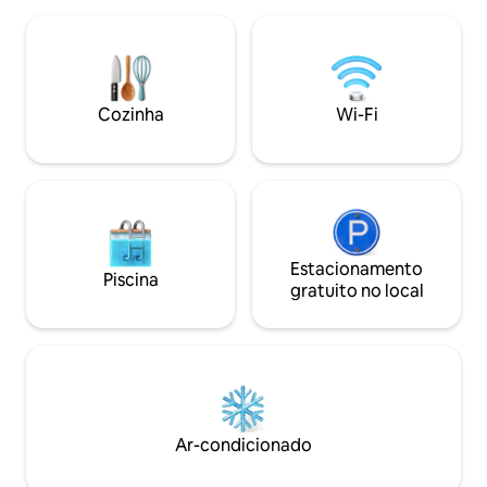
totalmente cercad
todas as estações. Projetado para o seu
criadas ao ar livre. Há um carregador
máximo conforto, cada detalhe foi
para carros elétric
criado para garantir uma estadia
inesquecível, desde comodidades
modernas até aqueles toques rústicos
Cozinha
Wi-Fi
encantadores. Perfeito para essas
celebrações especiais ou uma viagem
rejuvenescedora. O melhor retiro para
2026.
Estacionamento
Piscina
gratuito no local
Ar-condicionado