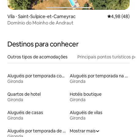
Vila ⋅ Saint-Sulpice-et-Cameyrac
4,98 de uma a
4,98 (48)
Domínio do Moinho de Andraut
Destinos para conhecer
Outros tipos de acomodações
Principais pontos turísticos po
Aluguéis por temporada com acesso à praia
Aluguéis por temporada na orla
Gironda
Gironda
Quartos de hotel
Hotéis boutique
Gironda
Gironda
Aluguéis de casas
Aluguéis de vilas
Gironda
Gironda
Aluguéis por temporada de celeiros
Mostrar mais
Gironda