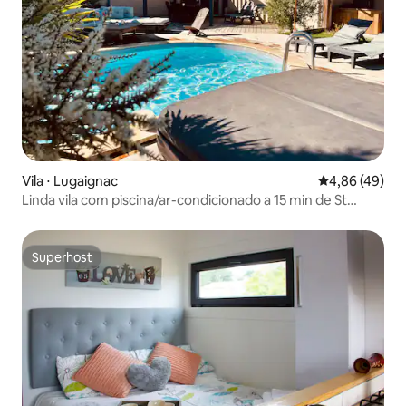
Vila ⋅ Lugaignac
4,86 de uma a
4,86 (49)
Linda vila com piscina/ar-condicionado a 15 min de St
Emilion
Superhost
Superhost