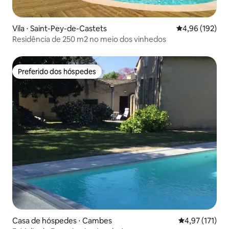
Vila ⋅ Saint-Pey-de-Castets
4,96 de uma av
4,96 (192)
Residência de 250 m2 no meio dos vinhedos
Preferido dos hóspedes
Preferido dos hóspedes
Casa de hóspedes ⋅ Cambes
4,97 de uma av
4,97 (171)