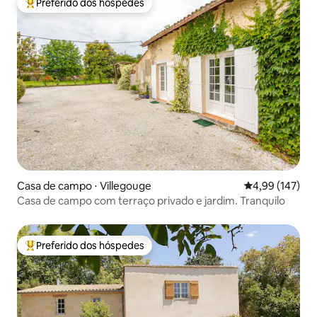
Preferido dos hóspedes
Entre os melhores preferidos dos hóspedes
Casa de campo ⋅ Villegouge
4,99 de uma av
4,99 (147)
Casa de campo com terraço privado e jardim. Tranquilo
Preferido dos hóspedes
Entre os melhores preferidos dos hóspedes