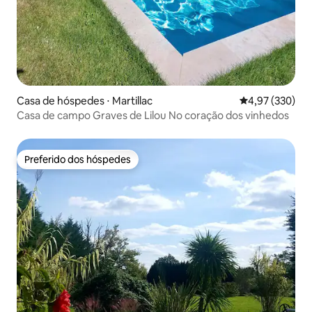
Casa de hóspedes ⋅ Martillac
4,97 de uma av
4,97 (330)
Casa de campo Graves de Lilou No coração dos vinhedos
Preferido dos hóspedes
Preferido dos hóspedes