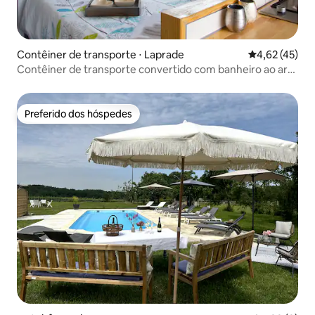
Contêiner de transporte ⋅ Laprade
4,62 de uma a
4,62 (45)
Contêiner de transporte convertido com banheiro ao ar
livre
Preferido dos hóspedes
Preferido dos hóspedes