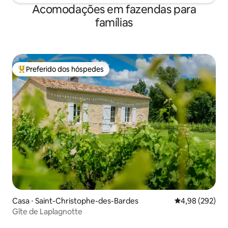
Acomodações em fazendas para
famílias
Preferido dos hóspedes
Entre os melhores preferidos dos hóspedes
Casa ⋅ Saint-Christophe-des-Bardes
4,98 de uma ava
4,98 (292)
Gîte de Laplagnotte