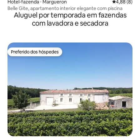
Hotel-fazenda ⋅ Margueron
4,88 de uma 
4,88 (8)
Belle Gite, apartamento interior elegante com piscina
Aluguel por temporada em fazendas
com lavadora e secadora
Preferido dos hóspedes
Preferido dos hóspedes