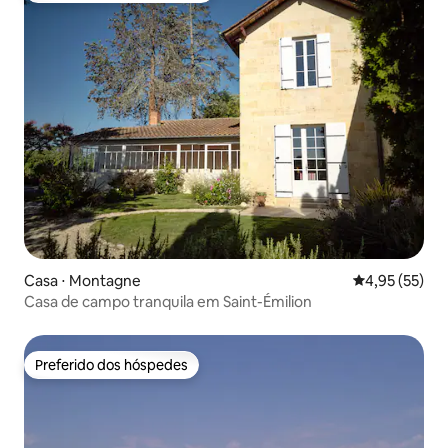
Casa ⋅ Montagne
4,95 de uma a
4,95 (55)
Casa de campo tranquila em Saint-Émilion
Preferido dos hóspedes
Preferido dos hóspedes