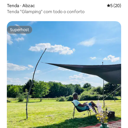
Tenda ⋅ Abzac
5 de uma a
5 (20)
Tenda "Glamping" com todo o conforto
Superhost
Superhost