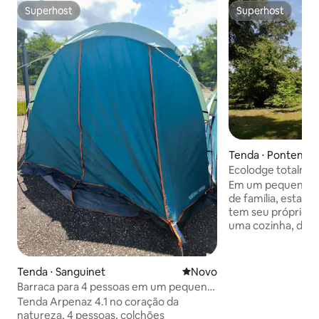
Superhost
Superhost
Superhost
Superhost
Tenda ⋅ Pontenx-l
Ecolodge totalmen
pessoas em um p
Em um pequeno a
de família, esta t
tem seu próprio 
uma cozinha, doi
confortáveis e uma
um dossel de 10 m
sanitário seco. E
Tenda ⋅ Sanguinet
Novo lugar para ficar
Novo
eletricidade e águ
Barraca para 4 pessoas em um pequeno
vontade através d
pedaço do paraíso
Tenda Arpenaz 4.1 no coração da
livre Chuveiro ex
natureza, 4 pessoas, colchões