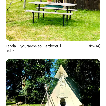
Tenda ⋅ Eygurande-et-Gardedeuil
5 de uma a
5 (14)
Bell 2