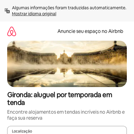
Pular
Algumas informações foram traduzidas automaticamente. 
para
Mostrar idioma original
o
conteúdo
Anuncie seu espaço no Airbnb
Gironda: aluguel por temporada em
tenda
Encontre alojamentos em tendas incríveis no Airbnb e
faça sua reserva
Localização