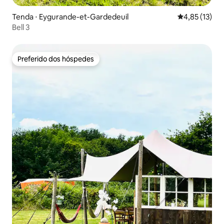
Tenda ⋅ Eygurande-et-Gardedeuil
4,85 de uma a
4,85 (13)
Bell 3
Preferido dos hóspedes
Preferido dos hóspedes