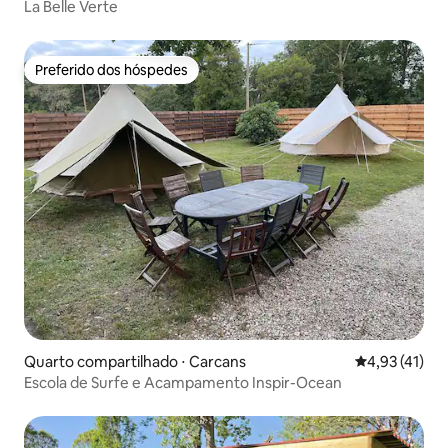
La Belle Verte
Preferido dos hóspedes
Preferido dos hóspedes
Quarto compartilhado ⋅ Carcans
4,93 de uma a
4,93 (41)
Escola de Surfe e Acampamento Inspir-Ocean