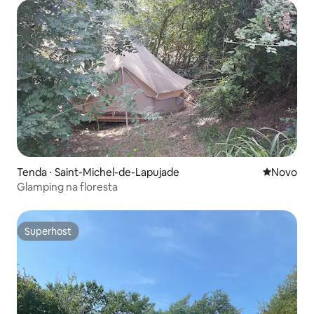
Tenda ⋅ Saint-Michel-de-Lapujade
Novo lugar
Novo
Glamping na floresta
Superhost
Superhost