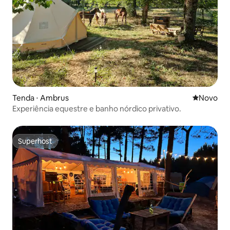
Tenda ⋅ Ambrus
Novo lugar
Novo
Experiência equestre e banho nórdico privativo.
Superhost
Superhost