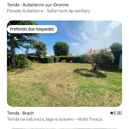
Tenda ⋅ Aubeterre-sur-Dronne
Paradis Aubeterre - Safari tent 4p sanitary
Preferido dos hóspedes
Preferido dos hóspedes
Tenda ⋅ Brach
5 de uma 
5 (8)
Tenda na natureza, lago e oceano – Noite fresca