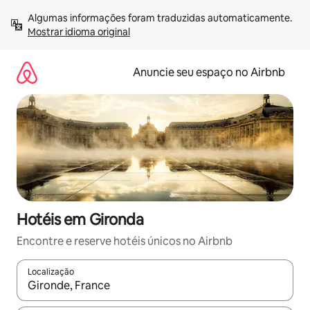
Pular
Algumas informações foram traduzidas automaticamente. 
para
Mostrar idioma original
o
conteúdo
Anuncie seu espaço no Airbnb
Hotéis em Gironda
Encontre e reserve hotéis únicos no Airbnb
Localização
Quando os resultados estiverem disponíveis, explore-os usando