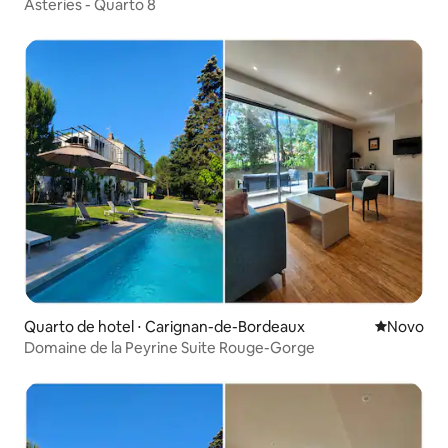
Asteries - Quarto 8
Quarto de hotel ⋅ Carignan-de-Bordeaux
Novo lugar
Novo
Domaine de la Peyrine Suite Rouge-Gorge