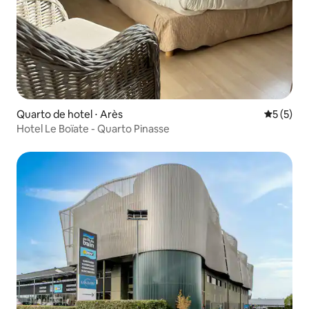
Quarto de hotel ⋅ Arès
5 de uma 
5 (5)
Hotel Le Boïate - Quarto Pinasse