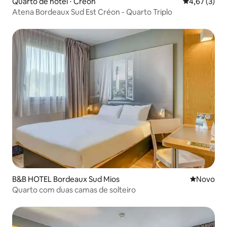
Quarto de hotel ⋅ Créon
4,67 de uma 
4,67 (3)
Atena Bordeaux Sud Est Créon - Quarto Triplo
B&B HOTEL Bordeaux Sud Mios
Novo lugar
Novo
Quarto com duas camas de solteiro