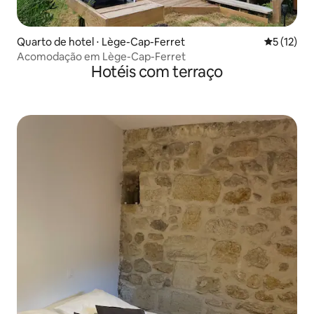
Quarto de hotel ⋅ Lège-Cap-Ferret
5 de uma a
5 (12)
Acomodação em Lège-Cap-Ferret
Hotéis com terraço