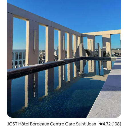
JOST Hôtel Bordeaux Centre Gare Saint Jean
4,72 de uma av
4,72 (108)