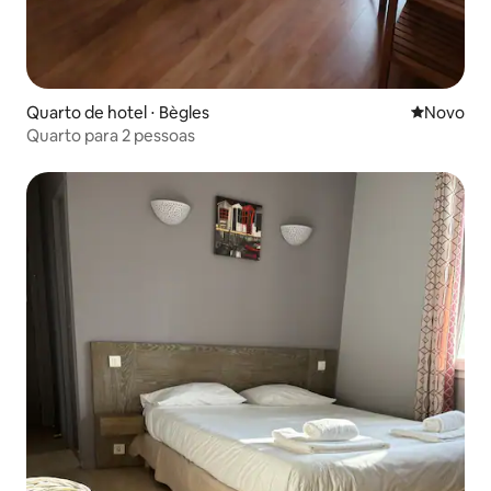
Quarto de hotel ⋅ Bègles
Novo lugar
Novo
Quarto para 2 pessoas