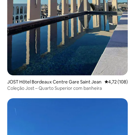
JOST Hôtel Bordeaux Centre Gare Saint Jean
4,72 de uma av
4,72 (108)
Coleção Jost – Quarto Superior com banheira