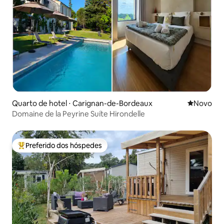
Quarto de hotel ⋅ Carignan-de-Bordeaux
Novo lugar
Novo
Domaine de la Peyrine Suíte Hirondelle
Preferido dos hóspedes
Entre os melhores preferidos dos hóspedes