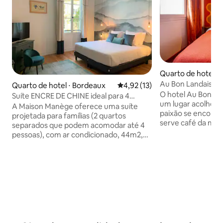
Quarto de hotel ⋅ 
Au Bon Landais Su
Quarto de hotel ⋅ Bordeaux
4,92 de uma avaliação média de
4,92 (13)
O hotel Au Bon La
Suíte ENCRE DE CHINE ideal para 4
um lugar acolhedo
pessoas
A Maison Manège oferece uma suíte
paixão se encontr
projetada para famílias (2 quartos
serve café da man
separados que podem acomodar até 4
enquanto o bar g
pessoas), com ar condicionado, 44m2,
você entretido até
com um tom azul dominante e
histórico da vila f
decoração panorâmica das montanhas,
pelos amigos de in
em um bairro residencial no centro da
Gaspard. Redesen
cidade de Bordeaux. Você vai gostar de
setenta, este pequ
estar a poucos passos da Place
uma ode à convivê
Gambetta e da famosa Rue Sainte
compartilhamento.
Catherine, do Auditório e do Grande
é definido pelas 
Teatro, dos cinemas e de muitos
conhece, o oceano
restaurantes de Bordeaux. Você terá