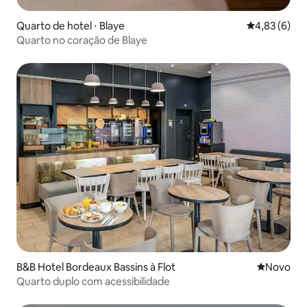
Quarto de hotel ⋅ Blaye
4,83 de uma 
4,83 (6)
Quarto no coração de Blaye
B&B Hotel Bordeaux Bassins à Flot
Novo lugar
Novo
Quarto duplo com acessibilidade