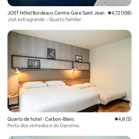
JOST Hôtel Bordeaux Centre Gare Saint Jean
4,72 de uma av
4,72 (108)
Jost extragrande – Quarto familiar
Quarto de hotel ⋅ Carbon-Blanc
4,8 de uma 
4,8 (5)
Perto dos vinhedos e do Garonne.