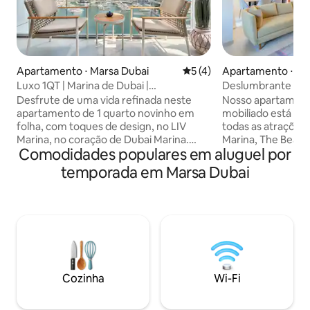
Apartamento ⋅ Marsa Dubai
5 de uma avaliação média d
5 (4)
Apartamento ⋅ Ma
Luxo 1QT | Marina de Dubai |
Deslumbrante Seas
Comodidades de alto padrão
JBR
Desfrute de uma vida refinada neste
Nosso apartament
apartamento de 1 quarto novinho em
mobiliado está loc
folha, com toques de design, no LIV
todas as atrações 
Marina, no coração de Dubai Marina.
Marina, The Beach
Comodidades populares em aluguel por
Aproveite comodidades de alto nível,
Quase todas as ta
incluindo piscina e piscina infantil,
curta distância. R
temporada em Marsa Dubai
academias interna e externa, estúdio de
food/alta gastrono
ioga, sauna a vapor e sauna seca, lounge
mercado convenien
para moradores, salas de jogos e música,
lavanderia, farmáci
golfe virtual, sala de estudos, jardins
poucos passos do e
paisagísticos, área para churrasco e
locomover pelo ba
áreas de lazer para crianças. O
uma bicicleta ou 
apartamento conta com cozinha
indo para Palm e Du
totalmente equipada, Wi-Fi 5G, Smart
estão a 2 minutos d
Cozinha
Wi-Fi
TV e varanda privativa, a poucos passos
acesso a piscinas/
da Marina Walk, de restaurantes, cafés e