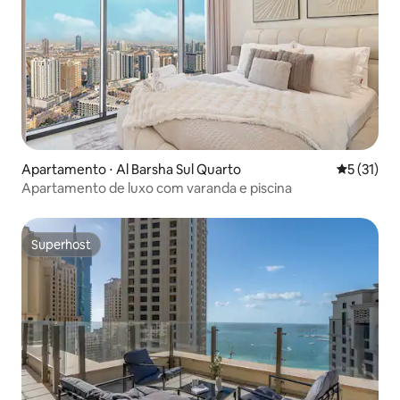
Apartamento ⋅ Al Barsha Sul Quarto
5 de uma a
5 (31)
Apartamento de luxo com varanda e piscina
Superhost
Superhost