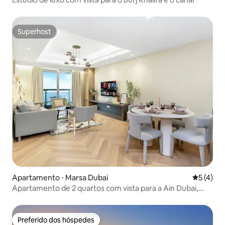
Superhost
Superhost
Apartamento ⋅ Marsa Dubai
5 de uma 
5 (4)
Apartamento de 2 quartos com vista para a Ain Dubai,
Palm e Marina
Preferido dos hóspedes
Preferido dos hóspedes