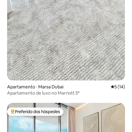
Apartamento ⋅ Marsa Dubai
5 de uma a
5 (14)
Apartamento de luxo no Marriott 5*
Preferido dos hóspedes
Entre os melhores preferidos dos hóspedes