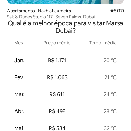
Apartamento ⋅ Nakhlat Jumeira
5 de uma a
5 (17)
Salt & Dunes Studio 117 | Seven Palms, Dubai
Qual é a melhor época para visitar Marsa
Dubai?
Mês
Preço médio
Temp. média
Jan.
R$ 1.171
20 °C
Fev.
R$ 1.063
21 °C
Mar.
R$ 611
24 °C
Abr.
R$ 498
28 °C
Mai.
R$ 534
32 °C