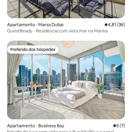
Apartamento ⋅ Marsa Dubai
4,81 de uma a
4,81 (36)
GuestReady - Residência com vista mar na Marina
Preferido dos hóspedes
Preferido dos hóspedes
Apartamento ⋅ Business Bay
5 de uma 
5 (7)
Estúdio de luxo com vista para o Burj Khalifa e o canal