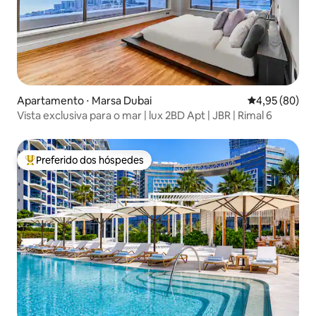
Apartamento ⋅ Marsa Dubai
4,95 de uma a
4,95 (80)
Vista exclusiva para o mar | lux 2BD Apt | JBR | Rimal 6
Preferido dos hóspedes
Entre os melhores preferidos dos hóspedes