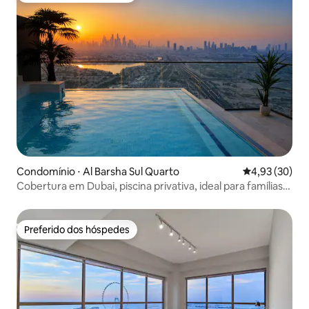
Condomínio ⋅ Al Barsha Sul Quarto
4,93 de uma a
4,93 (30)
Cobertura em Dubai, piscina privativa, ideal para famílias,
2 quartos
Preferido dos hóspedes
Preferido dos hóspedes