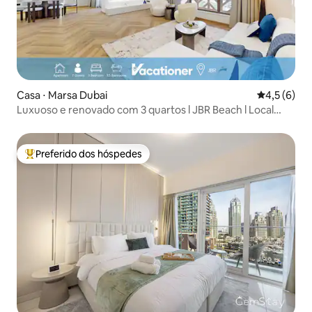
Casa ⋅ Marsa Dubai
4,5 de uma 
4,5 (6)
Luxuoso e renovado com 3 quartos l JBR Beach l Local
privilegiado
Preferido dos hóspedes
Entre os melhores preferidos dos hóspedes