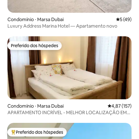
Condomínio ⋅ Marsa Dubai
5 de uma a
5 (49)
Luxury Address Marina Hotel — Apartamento novo
Preferido dos hóspedes
Preferido dos hóspedes
Condomínio ⋅ Marsa Dubai
4,87 de uma av
4,87 (157)
APARTAMENTO INCRÍVEL - MELHOR LOCALIZAÇÃO EM
DUBAI
Preferido dos hóspedes
Entre os melhores preferidos dos hóspedes