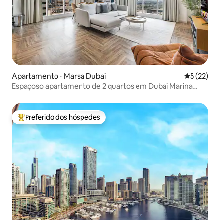
Apartamento ⋅ Marsa Dubai
5 de uma a
5 (22)
Espaçoso apartamento de 2 quartos em Dubai Marina
perto de Marina Walk
Preferido dos hóspedes
Entre os melhores preferidos dos hóspedes