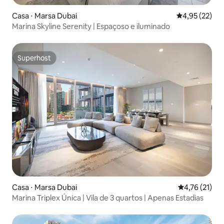
Casa ⋅ Marsa Dubai
4,95 de uma a
4,95 (22)
Marina Skyline Serenity | Espaçoso e iluminado
Superhost
Superhost
Casa ⋅ Marsa Dubai
4,76 de uma a
4,76 (21)
Marina Triplex Única | Vila de 3 quartos | Apenas Estadias