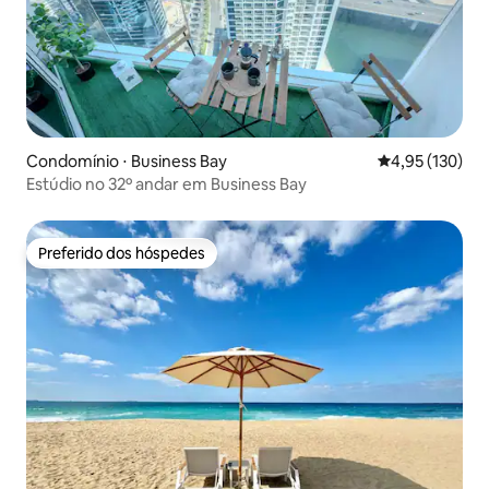
Condomínio ⋅ Business Bay
4,95 de uma av
4,95 (130)
Estúdio no 32º andar em Business Bay
Preferido dos hóspedes
Preferido dos hóspedes