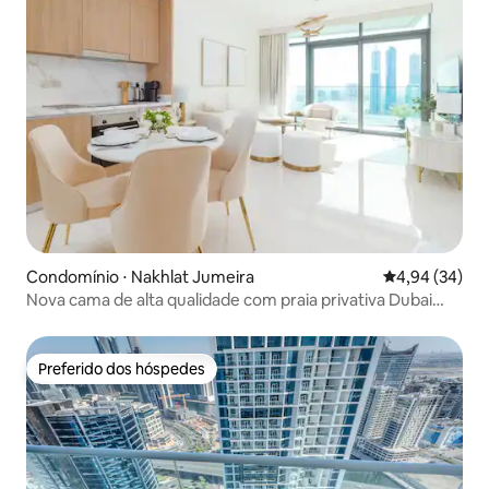
Condomínio ⋅ Nakhlat Jumeira
4,94 de uma a
4,94 (34)
Nova cama de alta qualidade com praia privativa Dubai
Marina
Preferido dos hóspedes
Preferido dos hóspedes