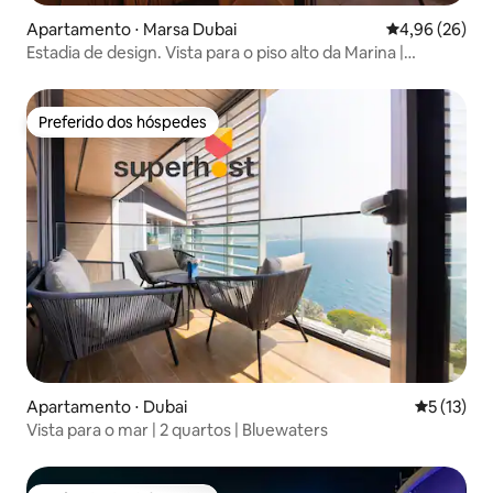
Apartamento ⋅ Marsa Dubai
4,96 de uma a
4,96 (26)
Estadia de design. Vista para o piso alto da Marina |
Mediterranea
Preferido dos hóspedes
Preferido dos hóspedes
Apartamento ⋅ Dubai
5 de uma a
5 (13)
Vista para o mar | 2 quartos | Bluewaters