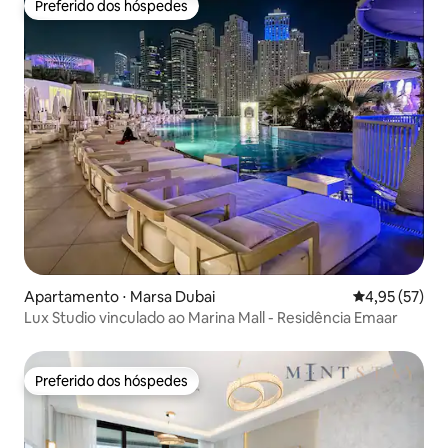
Preferido dos hóspedes
Preferido dos hóspedes
Apartamento ⋅ Marsa Dubai
4,95 de uma a
4,95 (57)
Lux Studio vinculado ao Marina Mall - Residência Emaar
Preferido dos hóspedes
Preferido dos hóspedes