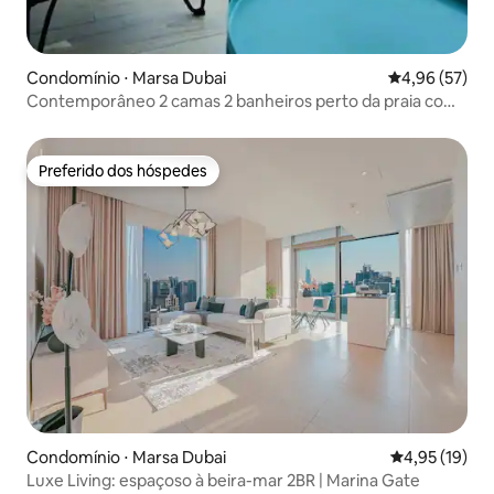
Condomínio ⋅ Marsa Dubai
4,96 de uma a
4,96 (57)
Contemporâneo 2 camas 2 banheiros perto da praia com
vista para a marina
Preferido dos hóspedes
Preferido dos hóspedes
Condomínio ⋅ Marsa Dubai
4,95 de uma a
4,95 (19)
Luxe Living: espaçoso à beira-mar 2BR | Marina Gate