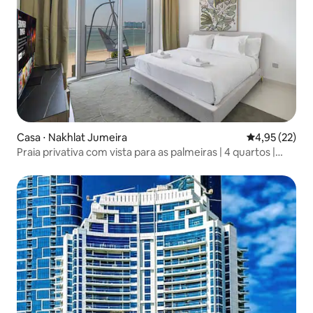
Casa ⋅ Nakhlat Jumeira
4,95 de uma a
4,95 (22)
Praia privativa com vista para as palmeiras | 4 quartos |
Apenas estadias