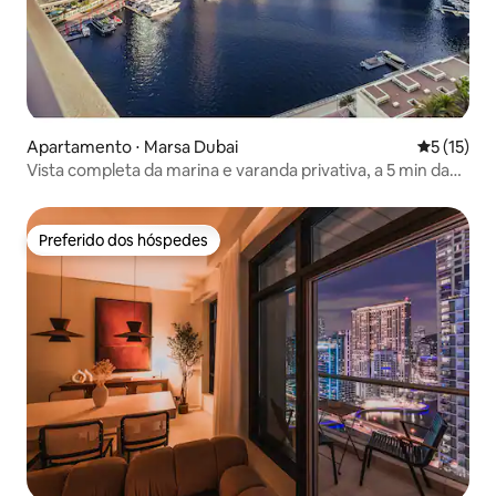
Apartamento ⋅ Marsa Dubai
5 de uma a
5 (15)
Vista completa da marina e varanda privativa, a 5 min da
praia
Preferido dos hóspedes
Preferido dos hóspedes