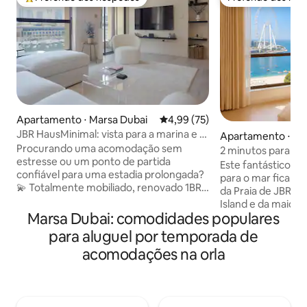
Entre os melhores preferidos dos hóspedes
Preferido dos hó
Apartamento ⋅ Marsa Dubai
4,99 de uma avaliação média de
4,99 (75)
JBR HausMinimal: vista para a marina e 1
Apartamento ⋅ Ma
quarto totalmente equipado
Procurando uma acomodação sem
2 minutos para a p
estresse ou um ponto de partida
completa para o 
Este fantástico es
confiável para uma estadia prolongada?
Estúdio Fit4
para o mar fica a
💫 Totalmente mobiliado, renovado 1BR
da Praia de JBR, T
(4º andar) em Bahar 6. Gerenciado pela
Island e da maior 
família e moramos nas proximidades! 📍
Marsa Dubai: comodidades populares
mundo. Da janela 
1 minuto a pé: JBR Beach, The Walk,
pode apreciar o Go
para aluguel por temporada de
bonde, mercados 24 horas, farmácia e
JBR e a icônica r
acomodações na orla
restaurantes. 📍 5-10 Min: Metrô, Marina
frente. O estúdio acomoda até 4
Mall e Marina Walk. 👥 Acomoda 4
hóspedes com: 🛌 
adultos + 1 criança. ✨ O Espaço: Vista
2 m 🛋️ 1 sofá-cama 
para a Marina | 💻 Wi-Fi Rápido | 🍳
interior, você en
Cozinha Completa | 🏋️ 3 Piscinas e