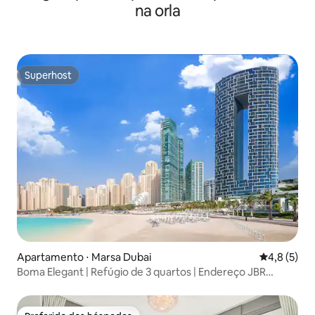
na orla
Superhost
Superhost
Apartamento ⋅ Marsa Dubai
4,8 de uma 
4,8 (5)
Boma Elegant | Refúgio de 3 quartos | Endereço JBR
Tower 1