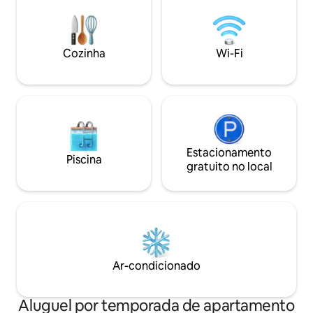
iluminado com vis
Academia 🧹 Bônus: limpeza extra
trabalho, Smart T
gratuita para estadias de mais de 10 dias!
máquina de café p
Tarifas especiais para estadias de 7 a 30
de lavar roupa。
dias ou mais.
Cozinha
Wi-Fi
Estacionamento
Piscina
gratuito no local
Ar-condicionado
Aluguel por temporada de apartamento