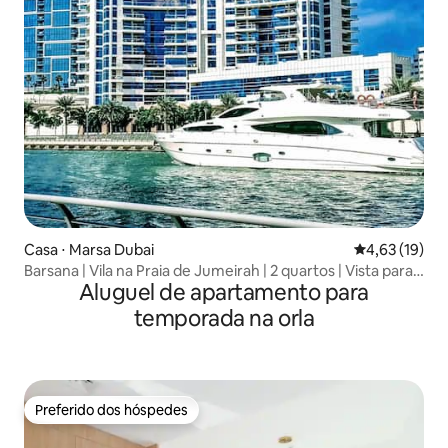
Casa ⋅ Marsa Dubai
4,63 de uma a
4,63 (19)
Barsana | Vila na Praia de Jumeirah | 2 quartos | Vista para a
Aluguel de apartamento para
Marina
temporada na orla
Preferido dos hóspedes
Preferido dos hóspedes