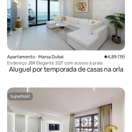
Apartamento ⋅ Marsa Dubai
4,89 de uma a
4,89 (19)
Endereço JBR Elegante 2QT com acesso à praia
Aluguel por temporada de casas na orla
Superhost
Superhost