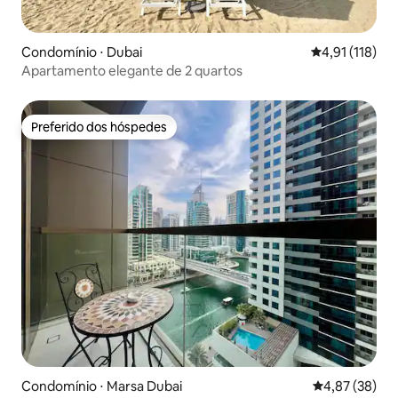
Condomínio ⋅ Dubai
4,91 de uma av
4,91 (118)
Apartamento elegante de 2 quartos
Preferido dos hóspedes
Preferido dos hóspedes
Condomínio ⋅ Marsa Dubai
4,87 de uma a
4,87 (38)