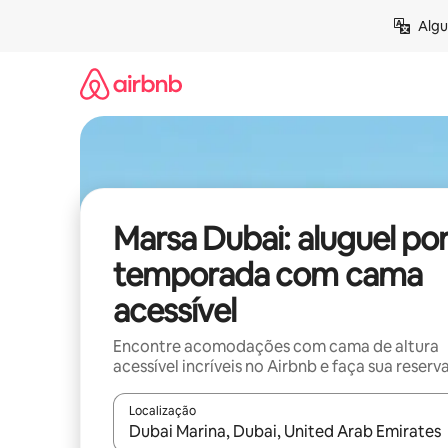
Pular
Algu
para
o
conteúdo
Marsa Dubai: aluguel po
temporada com cama
acessível
Encontre acomodações com cama de altura
acessível incríveis no Airbnb e faça sua reserv
Localização
Quando os resultados estiverem disponíveis, expl