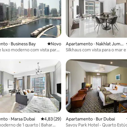
média de 5, 46 avaliações
to ⋅ Business Bay
Novo lugar para ficar
Novo
Apartamento ⋅ Nakhlat Jumei
ra
e luxo moderno com vista para
Silkhaus com vista para o mar e
| Praia privativa | Emaar
média de 5, 30 avaliações
nto ⋅ Marsa Dubai
4,83 de uma avaliação média de 5, 29 avalia
4,83 (29)
Apartamento ⋅ Bur Dubai
moderno de 1 quarto | Bahar
Savoy Park Hotel - Quarto Estú