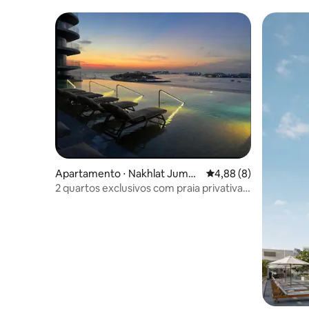
Apartamento ⋅ Nakhlat Jumeir
4,88 de uma avaliação
4,88 (8)
a
2 quartos exclusivos com praia privativa,
piscina e vista para as palmeiras