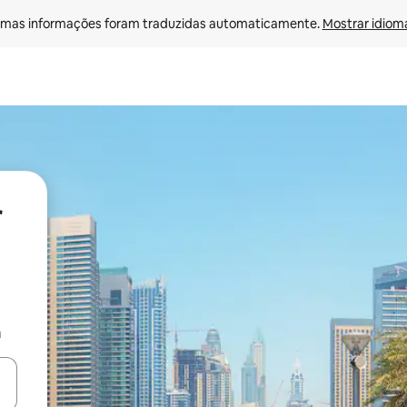
mas informações foram traduzidas automaticamente. 
Mostrar idioma
r
a
ore-os usando as seta para cima e para baixo do teclado ou tocando e