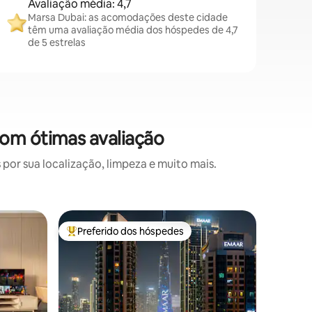
Avaliação média: 4,7
Marsa Dubai: as acomodações deste cidade
têm uma avaliação média dos hóspedes de 4,7
de 5 estrelas
om ótimas avaliação
or sua localização, limpeza e muito mais.
Apartame
Preferido dos hóspedes
Entre os melhores preferidos dos hóspedes
a
CCA | 1 
Desfrute
elevada 
apartame
coração 
da Emaar