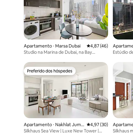
Apartamento ⋅ Marsa Dubai
4,87 de uma avaliação 
4,87 (46)
Apartamen
Studio na Marina de Dubai, na Bay
Estúdio d
Central Tower
o canal
Preferido dos hóspedes
Preferido dos hóspedes
Apartamento ⋅ Nakhlat Jume
4,97 de uma avaliação 
4,97 (30)
Apartame
ira
Silkhaus Sea View | Luxe New Tower |
Silkhaus 