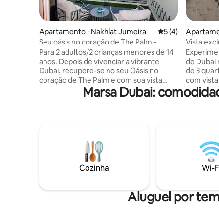
Apartamento ⋅ Nakhlat Jumeira
5 de uma avaliação
5 (4)
Apartame
Seu oásis no coração de The Palm -
Vista excl
Malamu
Vista Lux
Para 2 adultos/2 crianças menores de 14
Experimen
anos. Depois de vivenciar a vibrante
de Dubai 
Dubai, recupere-se no seu Oásis no
de 3 quar
coração de The Palm e com sua vista
com vista 
Marsa Dubai: comodidad
deslumbrante para o mar. Idealmente
varanda p
localizados a uma curta distância a pé da
horizonte
praia, do shopping e de restaurantes,
Vacation,
oferecemos conforto e tranquilidade
conforto 
enquanto você fica perto da agitação.
estilo de 
Temos uma cama arredondada
grupos. D
exclusiva, área de estar (sofá-cama),
premium, 
banheiro, cozinha e pequenos detalhes
local priv
para garantir uma estadia inesquecível.
Dubai Mal
Cozinha
Wi-F
Praia gratuita, clube de praia
hóspedes
gratuito/ilimitado/piscina/academia nas
piscina c
proximidades (1 adulto/2 crianças) e 30%
seguranç
Aluguel por tem
de desconto em alimentos e bebidas
hóspedes