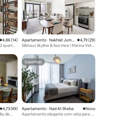
4,86 de uma avaliação média de 5, 14 avaliações
4,86 (14)
Apartamento ⋅ Nakhlat Jumei
4,79 de uma avaliação
4,79 (29)
ra
 2 quartos
Silkhaus Skyline & Sea View | Marina Vista
Tower
Superhost
Superhost
ções
4,73 de uma avaliação média de 5, 49 avaliações
4,73 (49)
Apartamento ⋅ Nad Al-Sheba
Novo lugar para fi
Novo
dio de
Apartamento elegante com vista para a