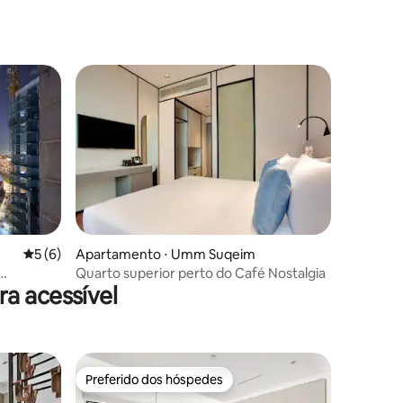
ções
5 de uma avaliação média de 5, 6 avaliações
5 (6)
Apartamento ⋅ Umm Suqeim
ções
Quarto superior perto do Café Nostalgia
a acessível
Preferido dos hóspedes
Preferido dos hóspedes