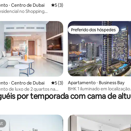
nto ⋅ Centro de Dubai
5 de uma avaliação média de 5, 3 avalia
5 (3)
esidencial no Shopping
ter Dubai 528096
Preferido dos hóspedes
Preferido dos hóspedes
média de 5, 16 avaliações
Apartamento ⋅ Business Bay
nto ⋅ Centro de Dubai
5 de uma avaliação média de 5, 3 avalia
5 (3)
BHK 1 iluminado em localização
to de luxo de 2 quartos na
guéis por temporada com cama de altur
privilegiada
venue, perto do Burj Khalifa,
st
st