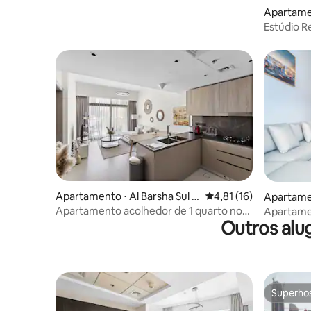
Apartame
Estúdio R
Westmins
Apartamento ⋅ Al Barsha Sul Q
4,81 de uma avaliação 
4,81 (16)
Apartame
uarto
Apartamento acolhedor de 1 quarto no
Apartamen
Outros alu
coração de JVC
Imperial A
Down
Superho
Superho