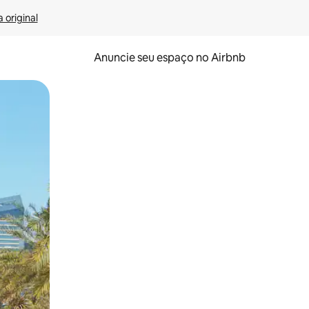
 original
Anuncie seu espaço no Airbnb
 deslizando o dedo na tela.