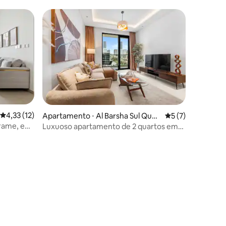
4,33 de uma avaliação média de 5, 12 avaliações
4,33 (12)
Apartamento ⋅ Al Barsha Sul Quar
5 de uma avaliaçã
5 (7)
to
Frame, em
Luxuoso apartamento de 2 quartos em
beel Park
frente ao Circle Mall | Piscina e academia |
Estacionamento