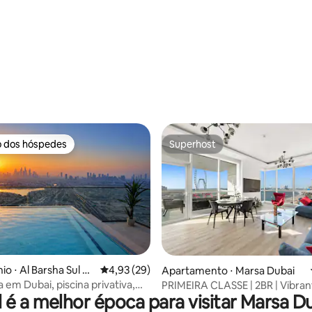
média de 5, 14 avaliações
o dos hóspedes
Superhost
o dos hóspedes
Superhost
média de 5, 74 avaliações
o ⋅ Al Barsha Sul Q
4,93 de uma avaliação média de 5, 29 avalia
4,93 (29)
Apartamento ⋅ Marsa Dubai
 em Dubai, piscina privativa,
PRIMEIRA CLASSE | 2BR | Vibran
 é a melhor época para visitar Marsa D
 famílias, 2 quartos
Waterfront District