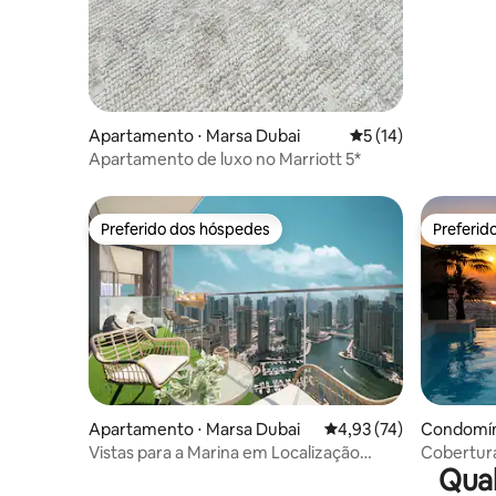
Apartamento ⋅ Marsa Dubai
5 de uma avaliação 
5 (14)
Apartamento de luxo no Marriott 5*
Preferido dos hóspedes
Preferid
Preferido dos hóspedes
Preferid
Apartamento ⋅ Marsa Dubai
4,93 de uma avaliação 
4,93 (74)
Condomíni
uarto
Vistas para a Marina em Localização
Cobertura
Qual
Tranquila + Piscina e Academia
ideal para