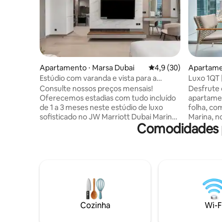
Apartamento ⋅ Marsa Dubai
4,9 de uma avaliação 
4,9 (30)
Apartame
Estúdio com varanda e vista para a
Luxo 1QT 
marina no JW Marriott Dubai Marina
Comodida
Consulte nossos preços mensais!
Desfrute 
Oferecemos estadias com tudo incluído
apartame
de 1 a 3 meses neste estúdio de luxo
folha, co
sofisticado no JW Marriott Dubai Marina.
Marina, n
Comodidades p
Apreciar vistas deslumbrantes da marina
Aproveite
da sua varanda privativa. Por que ficar
incluindo p
conosco? Tudo incluso: Wi-Fi de alta
academias
velocidade, ar-
ioga, sau
condicionado/refrigerador e serviços
para mora
públicos estão totalmente cobertos.
golfe virt
Luxo: piscina de borda infinita, academia
paisagísti
de alto nível e uma banheira de imersão
áreas de l
profunda. Conectividade: acesso direto
apartame
Cozinha
Wi-F
ao Marina Mall e a poucos passos do
totalment
JBR/JLT. Facilidade: cozinha totalmente
e varanda