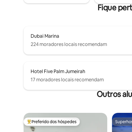
equipada e self check-in 24 horas Um
Marina Wa
Fique pert
refúgio de 5 estrelas, sem complicações.
praia.
Dubai Marina
224 moradores locais recomendam
Hotel Five Palm Jumeirah
17 moradores locais recomendam
Outros al
Preferido dos hóspedes
Superho
Entre os melhores preferidos dos hóspedes
Superho