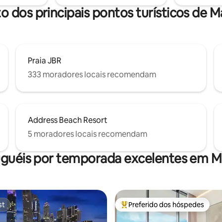
lk, de restaurantes, cafés e da
o dos principais pontos turísticos de 
Praia JBR
333 moradores locais recomendam
Address Beach Resort
5 moradores locais recomendam
uguéis por temporada excelentes em M
st
Preferido dos hóspedes
st
Entre os melhores preferidos d