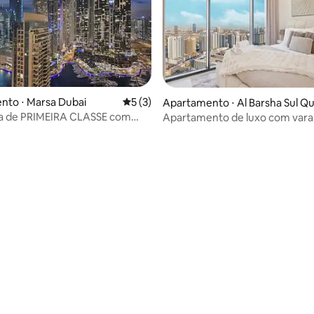
nto ⋅ Marsa Dubai
5 de uma avaliação média de 5, 3 avalia
5 (3)
Apartamento ⋅ Al Barsha Sul Q
rto
a de PRIMEIRA CLASSE com
Apartamento de luxo com vara
 a marina e piscina privativa
piscina