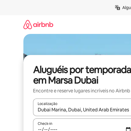
Pular
Algu
para
o
conteúdo
Aluguéis por temporada
em Marsa Dubai
Encontre e reserve lugares incríveis no Airbnb
Localização
Quando os resultados estiverem disponíveis, expl
Check-in