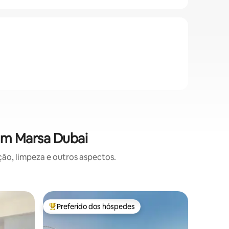
em Marsa Dubai
o, limpeza e outros aspectos.
Apartame
Preferido dos hóspedes
Preferi
os hóspedes
Entre os melhores preferidos dos hóspedes
Preferi
Huriya Li
mar acim
Este luga