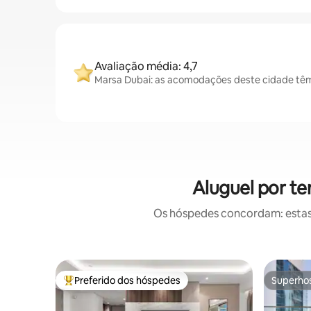
Avaliação média: 4,7
Marsa Dubai: as acomodações deste cidade têm 
Aluguel por t
Os hóspedes concordam: estas
Preferido dos hóspedes
Superho
Entre os melhores preferidos dos hóspedes
Superho