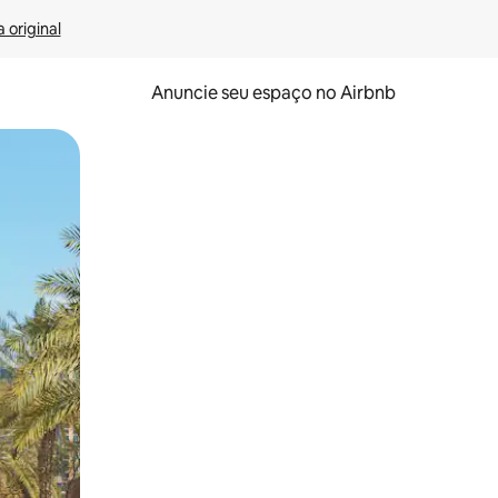
 original
Anuncie seu espaço no Airbnb
 deslizando o dedo na tela.