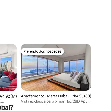
Preferido dos hóspedes
Preferido dos hóspedes
ções
Apartamento ⋅ Marsa Dubai
4,95 de uma avaliação
4,95 (80)
4,92 de uma avaliação média de 5, 61 avaliações
4,92 (61)
Vista exclusiva para o mar | lux 2BD Apt |
t
ubai?
JBR | Rimal 6