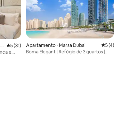
ções
Apartamento ⋅ Marsa Dubai
5 de uma avaliaçã
5 (4)
ua
5 de uma avaliação média de 5, 31 avaliações
5 (31)
Boma Elegant | Refúgio de 3 quartos |
nda e
Endereço JBR Tower 1