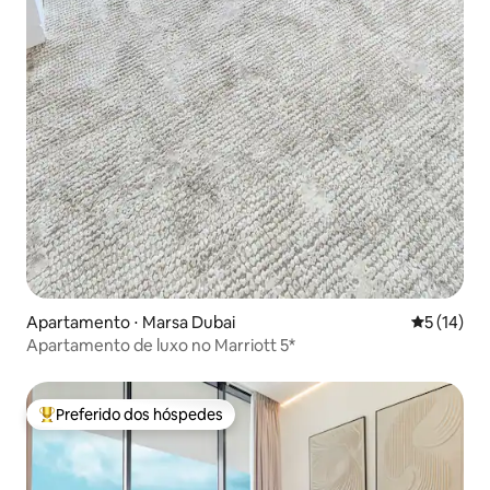
Apartamento ⋅ Marsa Dubai
5 de uma a
5 (14)
Apartamento de luxo no Marriott 5*
Preferido dos hóspedes
Entre os melhores preferidos dos hóspedes