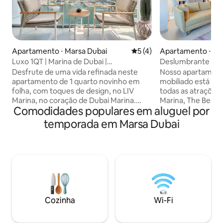
Apartamento ⋅ Marsa Dubai
5 de uma avaliação média d
5 (4)
Apartamento ⋅ Ma
Luxo 1QT | Marina de Dubai |
Deslumbrante Seas
Comodidades de alto padrão
JBR
Desfrute de uma vida refinada neste
Nosso apartament
apartamento de 1 quarto novinho em
mobiliado está loc
folha, com toques de design, no LIV
todas as atrações 
Marina, no coração de Dubai Marina.
Marina, The Beach
Comodidades populares em aluguel por
Aproveite comodidades de alto nível,
Quase todas as ta
incluindo piscina e piscina infantil,
curta distância. R
temporada em Marsa Dubai
academias interna e externa, estúdio de
food/alta gastrono
ioga, sauna a vapor e sauna seca, lounge
mercado convenien
para moradores, salas de jogos e música,
lavanderia, farmáci
golfe virtual, sala de estudos, jardins
poucos passos do e
paisagísticos, área para churrasco e
locomover pelo ba
áreas de lazer para crianças. O
uma bicicleta ou 
apartamento conta com cozinha
indo para Palm e Du
totalmente equipada, Wi-Fi 5G, Smart
estão a 2 minutos d
Cozinha
Wi-Fi
TV e varanda privativa, a poucos passos
acesso a piscinas/
da Marina Walk, de restaurantes, cafés e