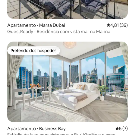
Apartamento ⋅ Marsa Dubai
4,81 de uma a
4,81 (36)
GuestReady - Residência com vista mar na Marina
Preferido dos hóspedes
Preferido dos hóspedes
Apartamento ⋅ Business Bay
5 de uma 
5 (7)
Estúdio de luxo com vista para o Burj Khalifa e o canal