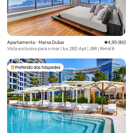
Apartamento ⋅ Marsa Dubai
4,95 de uma a
4,95 (80)
Vista exclusiva para o mar | lux 2BD Apt | JBR | Rimal 6
Preferido dos hóspedes
Entre os melhores preferidos dos hóspedes