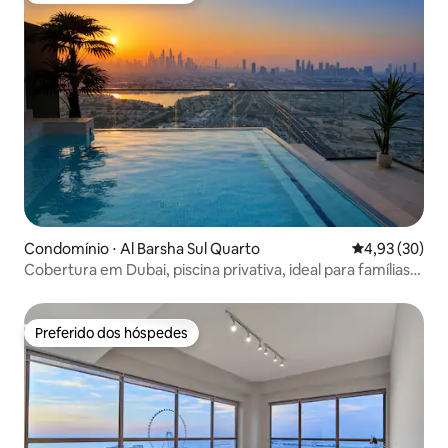
Condomínio ⋅ Al Barsha Sul Quarto
4,93 de uma a
4,93 (30)
Cobertura em Dubai, piscina privativa, ideal para famílias,
2 quartos
Preferido dos hóspedes
Preferido dos hóspedes