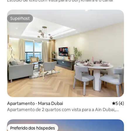
Superhost
Superhost
Apartamento ⋅ Marsa Dubai
5 de uma 
5 (4)
Apartamento de 2 quartos com vista para a Ain Dubai,
Palm e Marina
Preferido dos hóspedes
Preferido dos hóspedes