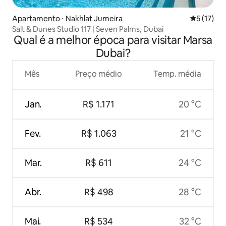
Apartamento ⋅ Nakhlat Jumeira
5 de uma a
5 (17)
Salt & Dunes Studio 117 | Seven Palms, Dubai
Qual é a melhor época para visitar Marsa
Dubai?
Mês
Preço médio
Temp. média
Jan.
R$ 1.171
20 °C
Fev.
R$ 1.063
21 °C
Mar.
R$ 611
24 °C
Abr.
R$ 498
28 °C
Mai.
R$ 534
32 °C