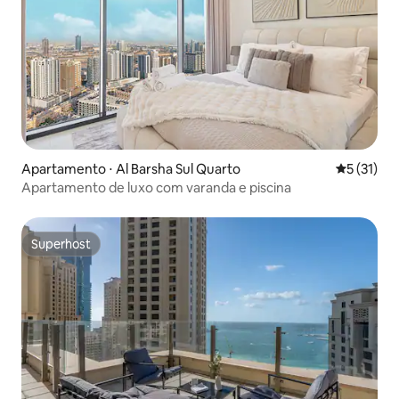
Apartamento ⋅ Al Barsha Sul Quarto
5 de uma a
5 (31)
Apartamento de luxo com varanda e piscina
Superhost
Superhost