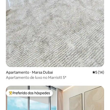
Apartamento ⋅ Marsa Dubai
5 de uma a
5 (14)
Apartamento de luxo no Marriott 5*
Preferido dos hóspedes
Entre os melhores preferidos dos hóspedes