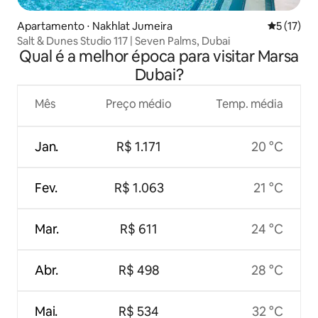
Apartamento ⋅ Nakhlat Jumeira
5 de uma a
5 (17)
Salt & Dunes Studio 117 | Seven Palms, Dubai
Qual é a melhor época para visitar Marsa
Dubai?
Mês
Preço médio
Temp. média
Jan.
R$ 1.171
20 °C
Fev.
R$ 1.063
21 °C
Mar.
R$ 611
24 °C
Abr.
R$ 498
28 °C
Mai.
R$ 534
32 °C