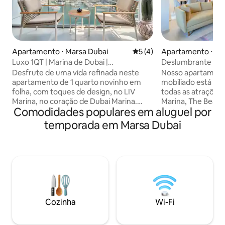
Apartamento ⋅ Marsa Dubai
5 de uma avaliação média d
5 (4)
Apartamento ⋅ Ma
Luxo 1QT | Marina de Dubai |
Deslumbrante Seas
Comodidades de alto padrão
JBR
Desfrute de uma vida refinada neste
Nosso apartament
apartamento de 1 quarto novinho em
mobiliado está loc
folha, com toques de design, no LIV
todas as atrações 
Marina, no coração de Dubai Marina.
Marina, The Beach
Comodidades populares em aluguel por
Aproveite comodidades de alto nível,
Quase todas as ta
incluindo piscina e piscina infantil,
curta distância. R
temporada em Marsa Dubai
academias interna e externa, estúdio de
food/alta gastrono
ioga, sauna a vapor e sauna seca, lounge
mercado convenien
para moradores, salas de jogos e música,
lavanderia, farmáci
golfe virtual, sala de estudos, jardins
poucos passos do e
paisagísticos, área para churrasco e
locomover pelo ba
áreas de lazer para crianças. O
uma bicicleta ou 
apartamento conta com cozinha
indo para Palm e Du
totalmente equipada, Wi-Fi 5G, Smart
estão a 2 minutos d
Cozinha
Wi-Fi
TV e varanda privativa, a poucos passos
acesso a piscinas/
da Marina Walk, de restaurantes, cafés e