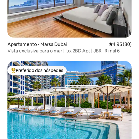
Apartamento ⋅ Marsa Dubai
4,95 de uma a
4,95 (80)
Vista exclusiva para o mar | lux 2BD Apt | JBR | Rimal 6
Preferido dos hóspedes
Entre os melhores preferidos dos hóspedes