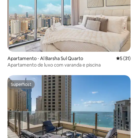
Apartamento ⋅ Al Barsha Sul Quarto
5 de uma a
5 (31)
Apartamento de luxo com varanda e piscina
Superhost
Superhost