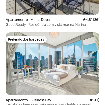
Apartamento ⋅ Marsa Dubai
4,81 de uma a
4,81 (36)
GuestReady - Residência com vista mar na Marina
Preferido dos hóspedes
Preferido dos hóspedes
Apartamento ⋅ Business Bay
5 de uma 
5 (7)
Estúdio de luxo com vista para o Burj Khalifa e o canal