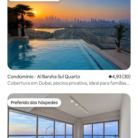
Condomínio ⋅ Al Barsha Sul Quarto
4,93 de uma a
4,93 (30)
Cobertura em Dubai, piscina privativa, ideal para famílias,
2 quartos
Preferido dos hóspedes
Preferido dos hóspedes