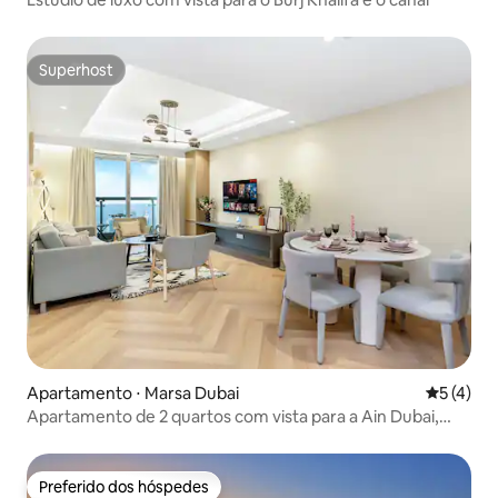
Superhost
Superhost
Apartamento ⋅ Marsa Dubai
5 de uma 
5 (4)
Apartamento de 2 quartos com vista para a Ain Dubai,
Palm e Marina
Preferido dos hóspedes
Preferido dos hóspedes