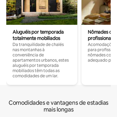
Aluguéis por temporada
Nômades digit
totalmente mobiliados
profissionais 
Da tranquilidade de chalés
Acomodações c
nas montanhas à
para profission
conveniência de
nômades com W
apartamentos urbanos, estes
adequado para 
aluguéis por temporada
mobiliados têm todas as
comodidades de um lar.
Comodidades e vantagens de estadias
mais longas