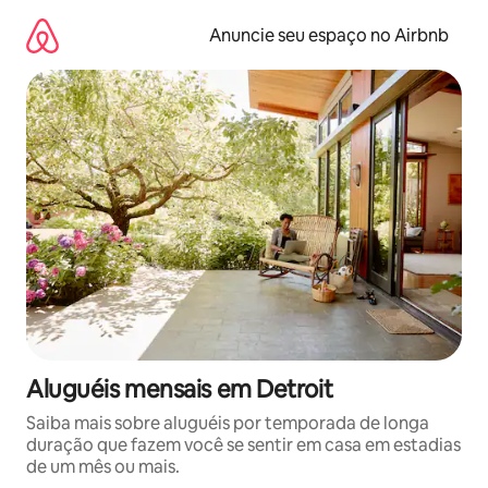
Pular
para
Anuncie seu espaço no Airbnb
o
conteúdo
Aluguéis mensais em Detroit
Saiba mais sobre aluguéis por temporada de longa
duração que fazem você se sentir em casa em estadias
de um mês ou mais.