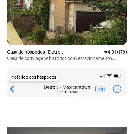
Casa de hóspedes ⋅ Detroit
4,91 de uma av
4,91 (179)
Casa de carruagens histórica com estacionamento
fechado e pátio
Preferido dos hóspedes
Preferido dos hóspedes