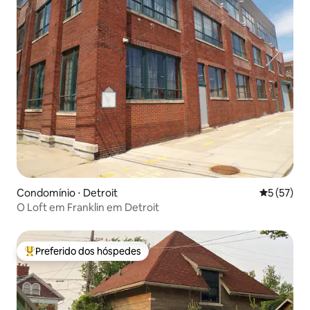
Condomínio ⋅ Detroit
5 de uma a
5 (57)
O Loft em Franklin em Detroit
Preferido dos hóspedes
Entre os melhores preferidos dos hóspedes