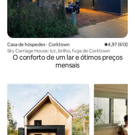
Casa de hóspedes ⋅ Corktown
4,97 de uma av
4,97 (613)
Sky Carriage House: luz, brilho, fuga de Corktown
O conforto de um lar e ótimos preços
mensais