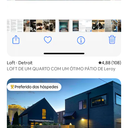
Loft ⋅ Detroit
4,88 de uma av
4,88 (108)
LOFT DE UM QUARTO COM UM ÓTIMO PÁTIO DE Leroy
Preferido dos hóspedes
Entre os melhores preferidos dos hóspedes