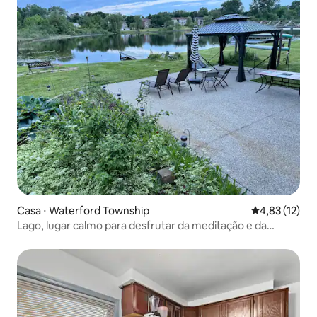
Casa ⋅ Waterford Township
4,83 de uma a
4,83 (12)
Lago, lugar calmo para desfrutar da meditação e da
natureza