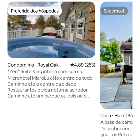
Preferido dos hóspedes
Superhost
Preferido dos hóspedes
Superhost
Condomínio ⋅ Royal Oak
4,89 de uma avaliação média de 
4,89 (253)
*Zen* Suíte King inteira com spa na
cobertura, @MicroLux
Microhotel MicroLux No centro de tudo
Caminhe até o centro da cidade
Restaurantes e vida noturna ao redor
Caminhe até um parque ou dois ou o
zoológico de Detroit! Incluso na sua
estadia: Terraço superior✅️
deslumbrante com banheira de
Casa ⋅ Hazel Park
hidromassagem privativa
A casa de campo 
✅️Roupão/chinelos Pedras de
Descubra um retiro
massagem✅️ quentes Fonte de✅️
quartos Relaxe nesta casa
tranquilidade ✅️Piso aquecido Cozinha