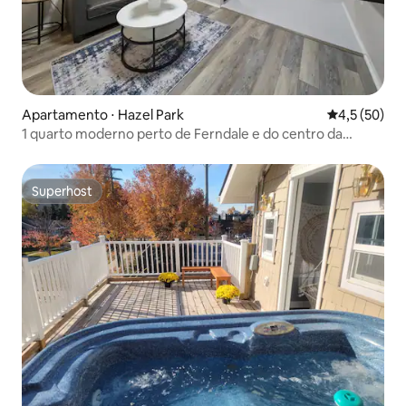
Apartamento ⋅ Hazel Park
4,5 de uma a
4,5 (50)
1 quarto moderno perto de Ferndale e do centro da
cidade
Superhost
Superhost