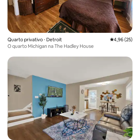
Quarto privativo ⋅ Detroit
4,96 de uma a
4,96 (25)
O quarto Michigan na The Hadley House