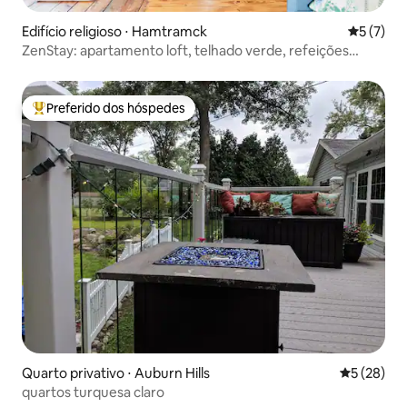
Edifício religioso ⋅ Hamtramck
5 de uma 
5 (7)
ZenStay: apartamento loft, telhado verde, refeições
veganas
Preferido dos hóspedes
Entre os melhores preferidos dos hóspedes
Quarto privativo ⋅ Auburn Hills
5 de uma a
5 (28)
quartos turquesa claro