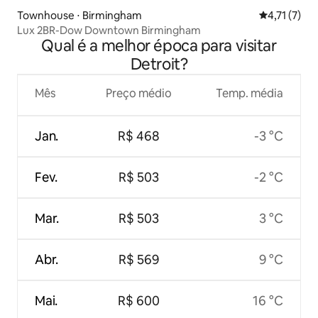
Townhouse ⋅ Birmingham
4,71 de uma 
4,71 (7)
Lux 2BR-Dow Downtown Birmingham
Qual é a melhor época para visitar
Detroit?
Mês
Preço médio
Temp. média
Jan.
R$ 468
-3 °C
Fev.
R$ 503
-2 °C
Mar.
R$ 503
3 °C
Abr.
R$ 569
9 °C
Mai.
R$ 600
16 °C