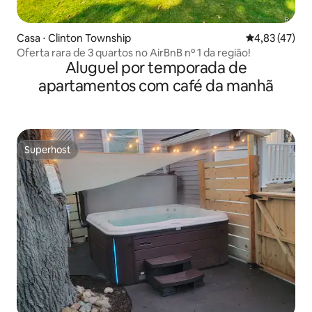
Casa ⋅ Clinton Township
4,83 de uma a
4,83 (47)
Oferta rara de 3 quartos no AirBnB nº 1 da região!
Aluguel por temporada de
apartamentos com café da manhã
Superhost
Superhost