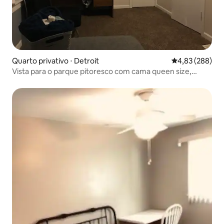
Quarto privativo ⋅ Detroit
4,83 de uma ava
4,83 (288)
Vista para o parque pitoresco com cama queen size,
SmartTV e escrivaninha