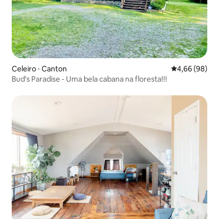
Celeiro ⋅ Canton
4,66 de uma av
4,66 (98)
Bud's Paradise - Uma bela cabana na floresta!!!