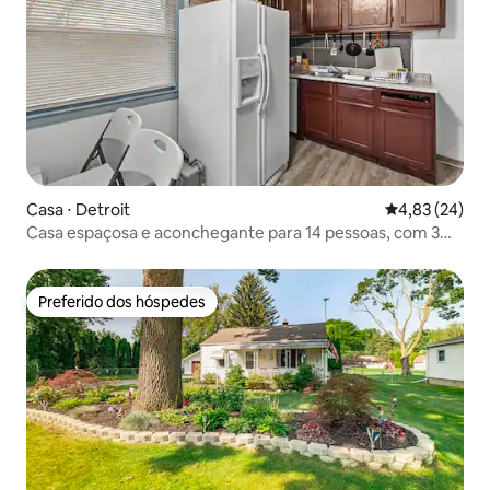
Casa ⋅ Detroit
4,83 de uma a
4,83 (24)
Casa espaçosa e aconchegante para 14 pessoas, com 3
banheiros
Preferido dos hóspedes
Preferido dos hóspedes