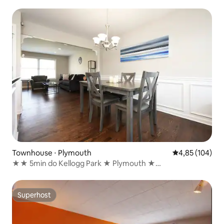
Townhouse ⋅ Plymouth
4,85 de uma av
4,85 (104)
★★ 5min do Kellogg Park ★ Plymouth ★
Estacionamento ★com D★ 4
Superhost
Superhost