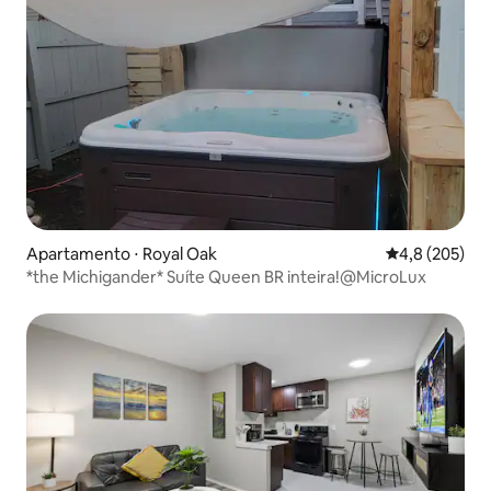
Apartamento ⋅ Royal Oak
4,8 de uma av
4,8 (205)
*the Michigander* Suíte Queen BR inteira!@MicroLux