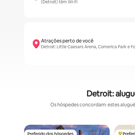
(Detroit) têm Wi-Fi
Atrações perto de você
Detroit: Little Caesars Arena, Comerica Park e F
Detroit: alug
Os hóspedes concordam: estes aluguéis
Preferido dos hóspedes
Prefe