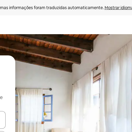
mas informações foram traduzidas automaticamente. 
Mostrar idioma
 e
ore-os usando as seta para cima e para baixo do teclado ou tocando e