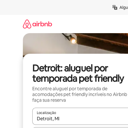
Pular
Algu
para
o
conteúdo
Detroit: aluguel por
temporada pet friendly
Encontre aluguel por temporada de
acomodações pet friendly incríveis no Airbnb
faça sua reserva
Localização
Quando os resultados estiverem disponíveis, expl