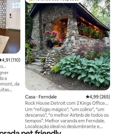
Entre os melhores preferidos dos hóspedes
Preferi
Estúdio d
vista
**Por fav
espaço** Meu espaço está localizado a 
quarteirõ
e da nova
quarteirã
pode levá
centro. Desfrute da bela vista do
horizonte
ções
cada jan
4,91 de uma avaliação média de 5, 110 avaliações
4,91 (110)
curta até
restauran
ro
Localização p
igner
WI-FI!! Acesso ao elevador não garantido
a a
As chave
umont, da
para sua
uitas
ore
Casa ⋅ Ferndale
4,99 de uma avaliação m
4,99 (265)
a no
Rock House Detroit com 2 Kings Office
Designer HGTV
Um “refúgio mágico”, “um colírio”, “um
e. O
descanso”, “o melhor Airbnb de todos os
tempos”. Melhor varanda em Ferndale.
vilhado.
Localização ideal no deslumbrante e
e estar
rada pet friendly
histórico Noroeste de Ferndale, com