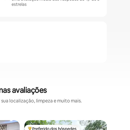
estrelas
mas avaliações
sua localização, limpeza e muito mais.
Apartame
Preferido dos hóspedes
Preferi