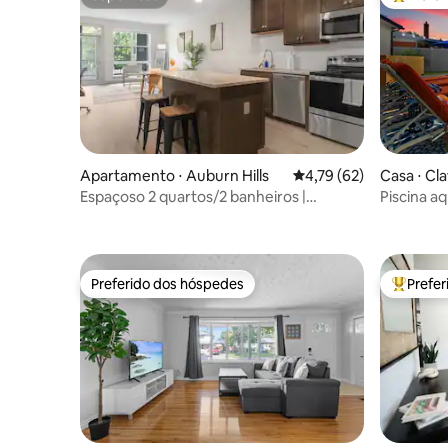
Superhost
Entre os
Apartamento ⋅ Auburn Hills
4,79 de uma avaliação 
4,79 (62)
Casa ⋅ Cl
Espaçoso 2 quartos/2 banheiros |
Piscina a
Academia e piscina
parques +
Preferido dos hóspedes
Prefe
Preferido dos hóspedes
Entre os