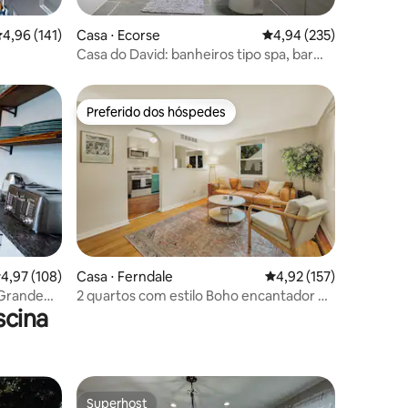
ções
,96 de uma avaliação média de 5, 141 avaliações
4,96 (141)
Casa ⋅ Ecorse
4,94 de uma avaliação 
4,94 (235)
Casa do David: banheiros tipo spa, bar
molhado completo!
Preferido dos hóspedes
os hóspedes
Preferido dos hóspedes
ções
,97 de uma avaliação média de 5, 108 avaliações
4,97 (108)
Casa ⋅ Ferndale
4,92 de uma avaliação 
4,92 (157)
 Grande
2 quartos com estilo Boho encantador de
scina
Ferndale com quintal cercado
Superhost