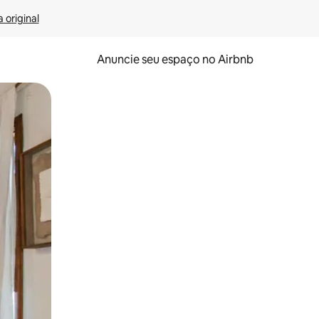
 original
Anuncie seu espaço no Airbnb
 deslizando o dedo na tela.