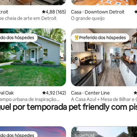
édia de 5, 501 avaliações
roit
4,88 de uma avaliação média de 5, 165 avalia
4,88 (165)
Casa ⋅ Downtown Detroit
4
 cheia de arte em Detroit
O grande queijo
rido dos hóspedes
Preferido dos hóspedes
 melhores preferidos dos hóspedes
Entre os melhores preferidos d
yal Oak
4,92 de uma avaliação média de 5, 142 avalia
4,92 (142)
Casa ⋅ Center Line
4
édia de 5, 241 avaliações
ampo urbana de inspiração
A Casa Azul + Mesa de Bilhar e
uel por temporada pet friendly com pi
a, Royal Oak
Quintal! 3 quartos/1 banheiro
rido dos hóspedes
Superhost