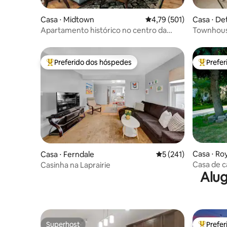
Casa ⋅ Midtown
4,79 de uma avaliação m
4,79 (501)
Casa ⋅ Det
Apartamento histórico no centro da
Townhouse
cidade com 2 banheiros completos
Preferido dos hóspedes
Prefe
Entre os melhores preferidos dos hóspedes
Entre os
Casa ⋅ Ro
Casa ⋅ Ferndale
5 de uma avaliação m
5 (241)
Casa de c
Casinha na Laprairie
Alug
vietnamit
Superhost
Prefe