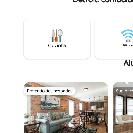
Eastern Market e restaurantes de topo
Recomend
como o Bar Pigalle do outro lado da rua.
entrem e
Ideal para famílias, amigos e viagens de
reservar 
trabalho — fácil.
funcione 
Cozinha
Wi-F
Al
Preferido dos hóspedes
Superho
Preferido dos hóspedes
Superho