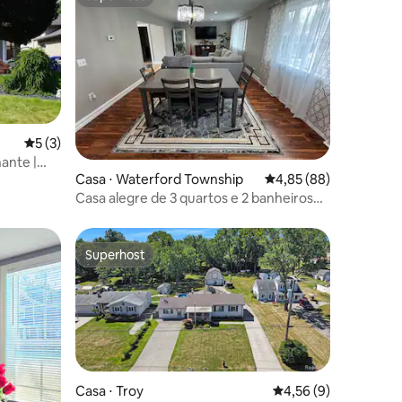
Superhost
5 de uma avaliação média de 5, 3 avaliações
5 (3)
ções
ante |
Casa ⋅ Waterford Township
4,85 de uma avaliação
4,85 (88)
a
Casa alegre de 3 quartos e 2 banheiros
com piscina
Superhost
Superhost
Casa ⋅ Troy
4,56 de uma avaliaçã
4,56 (9)