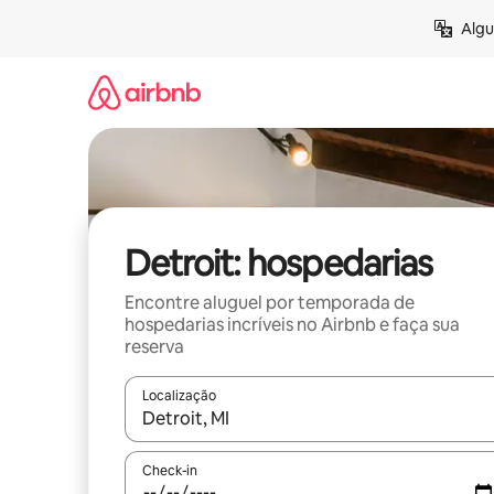
Pular
Algu
para
o
conteúdo
Detroit: hospedarias
Encontre aluguel por temporada de
hospedarias incríveis no Airbnb e faça sua
reserva
Localização
Quando os resultados estiverem disponíveis, expl
Check-in