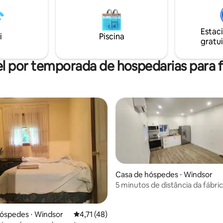
Estac
i
Piscina
gratui
l por temporada de hospedarias para f
Casa de hóspedes ⋅ Windsor
5 minutos de distância da fábri
baterias
óspedes ⋅ Windsor
4,71 de uma avaliação média de 5, 48 avalia
4,71 (48)