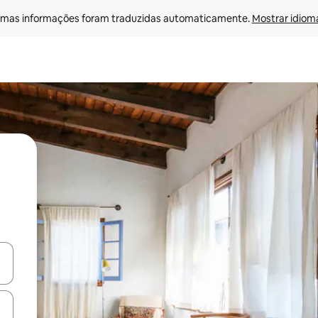
mas informações foram traduzidas automaticamente. 
Mostrar idioma
ore-os usando as seta para cima e para baixo do teclado ou tocando e