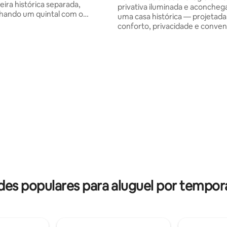
ira histórica separada,
privativa iluminada e aconche
hando um quintal com o
uma casa histórica — projetada
. Temos um grande quintal com
conforto, privacidade e conveni
perto da casa de carruagens,
✨ Características: cozinha completa com
oberta, grelha, churrasqueira,
fogão/forno, micro-ondas, cafet
 bocha e sala de estar ao ar
fryer, geladeira e freezer, alé
rão). Temos um cachorro que
banheiro completo, Fire TV Sti
o ao quintal. Estacionamento
de trabalho e mesa de jantar. L
e seguro disponível para 1 carro.
em: John R & 13 Mile em Madis
as são bem-vindas, assim como
Heights, você está a poucos m
s de estimação.
Troy, Royal Oak, Ferndale e Bi
amos que famílias de 3+
enquanto desfruta de um amb
m contato conosco antes de
residencial tranquilo. O acesso f
para garantir que o espaço
rodovia coloca você a 25 minut
para você.
centro de Detroit.
des populares para aluguel por tempor