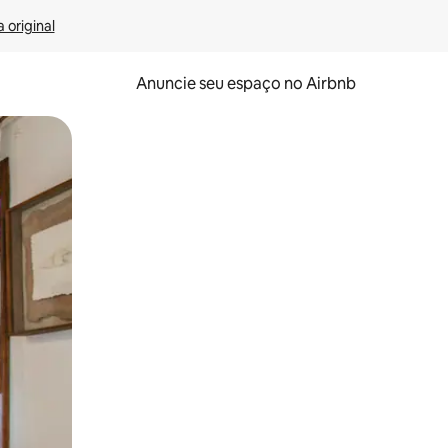
 original
Anuncie seu espaço no Airbnb
 deslizando o dedo na tela.