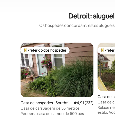
Detroit: alugu
Os hóspedes concordam: estes aluguéis 
Preferido dos hóspedes
Prefe
Entre os melhores preferidos dos hóspedes
Entre os
Casa de h
Casa de c
Casa de hóspedes ⋅ Southfiel
4,91 de uma avaliação m
4,91 (232)
estaciona
Relaxe ne
d
Casa de carruagem de 56 metros
estilo. V
quadrados
Pequena casa de campo de 600 pés