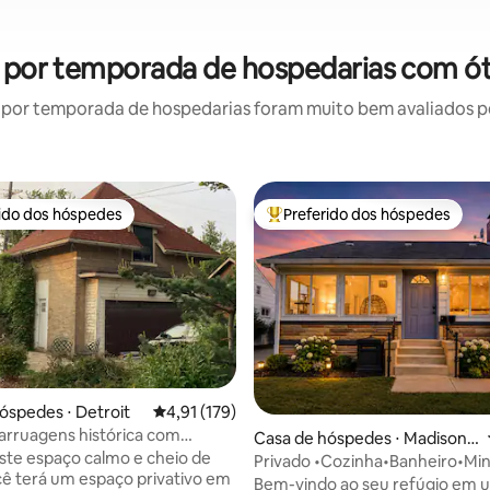
el por temporada de hospedarias com ót
por temporada de hospedarias foram muito bem avaliados por
rido dos hóspedes
Preferido dos hóspedes
 melhores preferidos dos hóspedes
Entre os melhores preferidos d
óspedes ⋅ Detroit
4,91 de uma avaliação média de 5, 179 avalia
4,91 (179)
arruagens histórica com
édia de 5, 232 avaliações
Casa de hóspedes ⋅ Madison
mento fechado e pátio
ste espaço calmo e cheio de
Heights
Privado •Cozinha•Banheiro•Min
ocê terá um espaço privativo em
Royal Oak
Bem-vindo ao seu refúgio em u