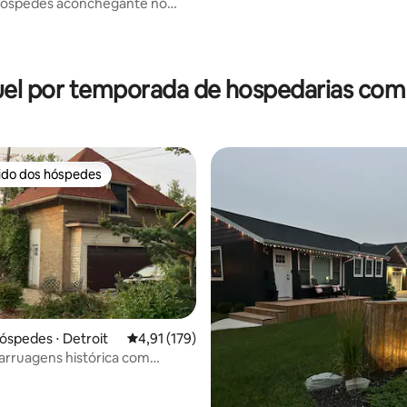
 hóspedes aconchegante no
cipal
el por temporada de hospedarias com
rido dos hóspedes
 melhores preferidos dos hóspedes
óspedes ⋅ Detroit
4,91 de uma avaliação média de 5, 179 avalia
4,91 (179)
arruagens histórica com
média de 5, 92 avaliações
mento fechado e pátio