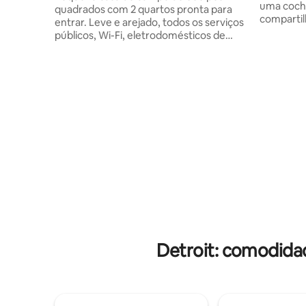
uma coche
quadrados com 2 quartos pronta para
compartil
entrar. Leve e arejado, todos os serviços
anfitrião
públicos, Wi-Fi, eletrodomésticos de
um pátio 
cozinha de tamanho completo, a cerca
varanda c
de 20 minutos do centro de Detroit —
quadra de
você está a cerca de 15 minutos de Royal
livre (ve
Oak Ciclovia, trilha para caminhada,
tem acess
campo de golfe a uma curta distância a
privativo 
pé, Beechwoods Park perto de
As famíli
mercearias, Target, Taco Bell, Chipotle,
os animai
McDonalds e muito mais...
Recomend
estacionamento seguro fora da estrada.
entrem e
ABSOLUTAMENTE NÃO FUMAR! Haverá
reservar 
uma taxa de limpeza profunda. Lamento
funcione 
que você seja convidado a sair se houver
fumo. Obrigado por procurar.
Detroit: comodida