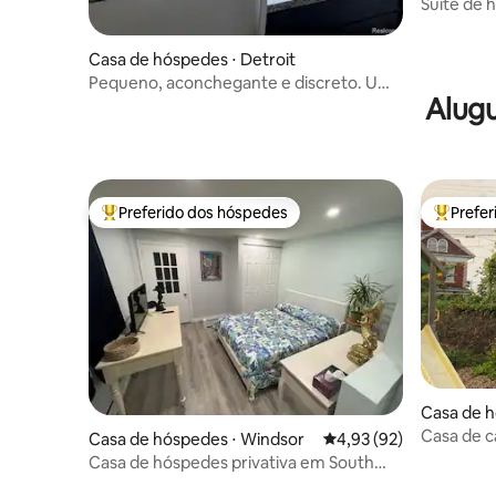
Suíte de
andar prin
Casa de hóspedes ⋅ Detroit
Pequeno, aconchegante e discreto. Um
Alugu
Airbnb sem estresse.
Preferido dos hóspedes
Prefe
Entre os melhores preferidos dos hóspedes
Entre os
Casa de h
Casa de c
Casa de hóspedes ⋅ Windsor
4,93 de uma avaliação 
4,93 (92)
estaciona
Casa de hóspedes privativa em South
Windsor