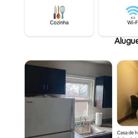
Cozinha
Wi-F
Alugue
Casa de h