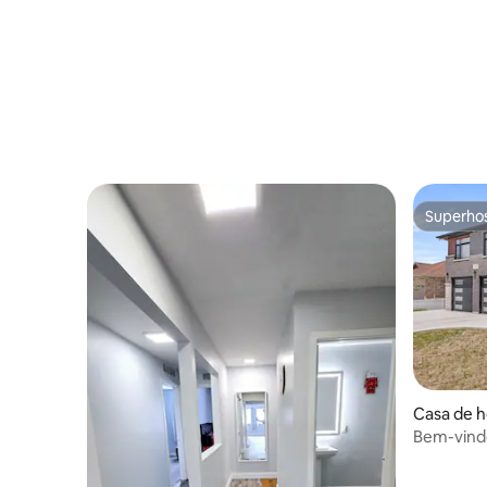
Superho
Superho
Casa de h
Bem-vindo