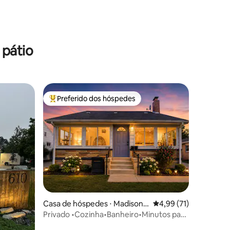
 pátio
Preferido dos hóspedes
Entre os melhores preferidos dos hóspedes
ções
Casa de hóspedes ⋅ Madison
4,99 de uma avaliação
4,99 (71)
Heights
Privado •Cozinha•Banheiro•Minutos para
Royal Oak