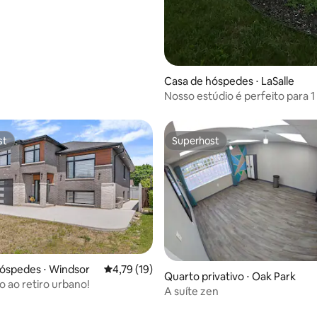
Casa de hóspedes ⋅ LaSalle
Nosso estúdio é perfeito para 1 
hóspedes.
st
Superhost
st
Superhost
óspedes ⋅ Windsor
4,79 de uma avaliação média de 5, 19 avalia
4,79 (19)
Quarto privativo ⋅ Oak Park
 ao retiro urbano!
A suíte zen