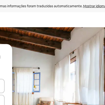
mas informações foram traduzidas automaticamente. 
Mostrar idioma
ore-os usando as seta para cima e para baixo do teclado ou tocando e