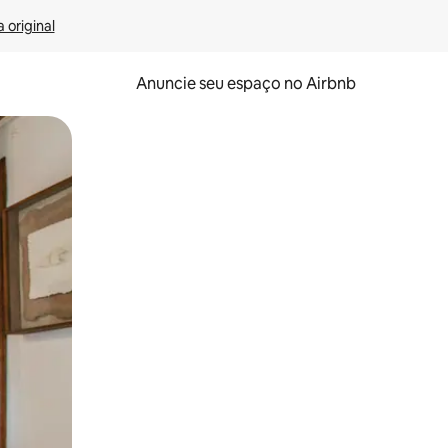
 original
Anuncie seu espaço no Airbnb
 deslizando o dedo na tela.