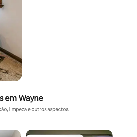
es em Wayne
o, limpeza e outros aspectos.
Loft ⋅ De