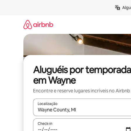
Pular
Algu
para
o
conteúdo
Aluguéis por temporada
em Wayne
Encontre e reserve lugares incríveis no Airbnb
Localização
Quando os resultados estiverem disponíveis, expl
Check-in