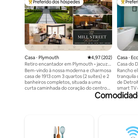
Preferido dos hóspedes
Prefe
Entre os melhores preferidos dos hóspedes
Entre os
Casa ⋅ Plymouth
4,97 de uma avaliação m
4,97 (202)
Casa ⋅ Ec
Retiro encantador em Plymouth • jacuzzi
Casa do D
• lareira
molhado 
Bem-vindo à nossa moderna e charmosa
Rancho el
casa de 1913 com 3 quartos (2 suítes) e 2
tranquila
banheiros completos, situada a uma
de Detroit. Wi-fi de alta velocid
curta caminhada do coração do centro
smart TV 
Comodidade
de Plymouth. Com uma pontuação de
spa, banh
caminhada de 75, esta é uma localização
ambiente,
imbatível com uma variedade de
alto-fala
comodidades. Aproveite este refúgio
toalhas. 
perfeito para sua próxima viagem. 3
para ela.
minutos → DT Plymouth 19 minutos do
geladeira
Aeroporto Metropolitano do Condado
secadora 
de Wayne, em → Detroit ✈ 20 minutos →
supriment