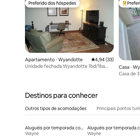
Preferido dos hóspedes
Prefe
Preferido dos hóspedes
Entre os
Apartamento ⋅ Wyandotte
4,94 de uma avaliação 
4,94 (33)
Unidade fechada Wyandotte 1bd/1ba
Casa ⋅ W
Ótima para pesca
Casa de 3
para barc
Destinos para conhecer
Outros tipos de acomodações
Principais pontos turí
Aluguéis por temporada com caiaque
Wayne
Wayne