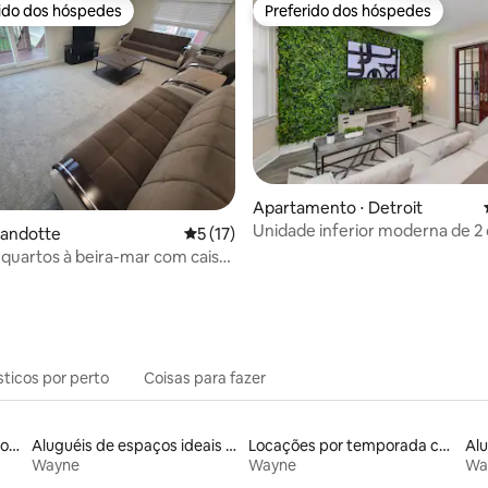
rido dos hóspedes
Preferido dos hóspedes
 melhores preferidos dos hóspedes
Preferido dos hóspedes
média de 5, 33 avaliações
Apartamento ⋅ Detroit
Unidade inferior moderna de 2
yandotte
5 de uma avaliação média de 5, 17 avalia
5 (17)
perto do centro de Detroit
 quartos à beira-mar com cais
os
sticos por perto
Coisas para fazer
Aluguéis por temporada com acesso ao lago
Aluguéis de espaços ideais para famílias
Locações por temporada com piscina
Wayne
Wayne
Wa