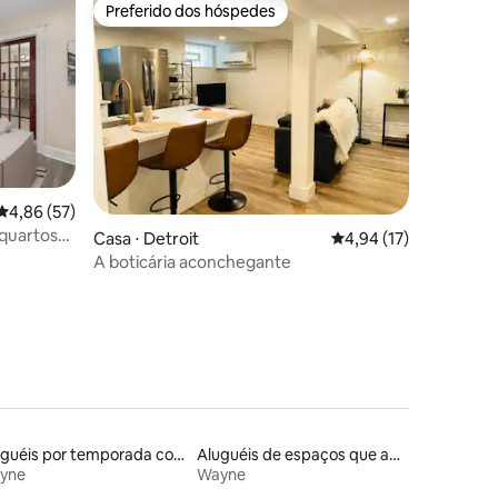
Preferido dos hóspedes
Preferido dos hóspedes
4,86 de uma avaliação média de 5, 57 avaliações
4,86 (57)
 quartos
ções
Casa ⋅ Detroit
4,94 de uma avaliação
4,94 (17)
A boticária aconchegante
Aluguéis por temporada com café da manhã
Aluguéis de espaços que aceitam animais de estimação
yne
Wayne