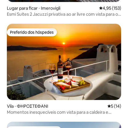
Lugar para ficar ⋅ Imerovigli
4,95 de uma av
4,95 (153)
Esmi Suites 2 Jacuzzi privativa ao ar livre com vista para o
pôr do sol
Preferido dos hóspedes
Preferido dos hóspedes
Vila ⋅ ΦΗΡΟΣΤΕΦΑΝΙ
5 de uma a
5 (14)
Momentos inesquecíveis com vista para a caldeira e
banheira de hidromassagem