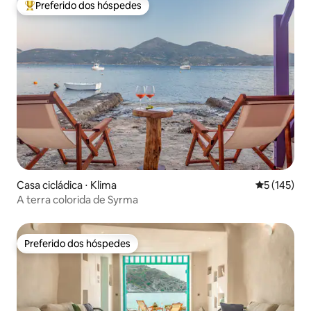
Preferido dos hóspedes
Entre os melhores preferidos dos hóspedes
Casa cicládica ⋅ Klima
5 de uma av
5 (145)
A terra colorida de Syrma
Preferido dos hóspedes
Preferido dos hóspedes