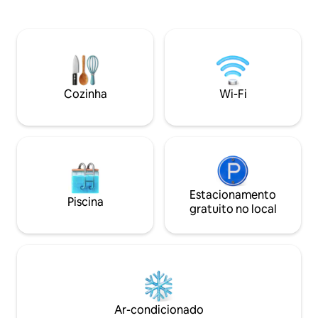
equipado com todas as comodidades,
de estar internas e ext
cesta de boas-vindas, serviço diário de
de café da manhã 
limpeza/piscina, gerente de villa para
arrumação diária e
ajudar com todas as atividades Outras
da sua piscina priv
villas: Island blue, Eternity, Serenity,
vistas do pôr do so
Captains blue, Secret garden, Sailing &
Sky blue Flexível em cancelamentos
Cozinha
Wi-Fi
relacionados à pandemia!
Estacionamento
Piscina
gratuito no local
Ar-condicionado