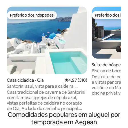
Preferido dos hóspedes
Preferido dos hó
Preferido dos hóspedes
Preferido dos hó
Suíte de hóspedes
Kallistis
Piscina de borda inf
Vista para o mar
Desfrute de pores
Casa cicládica ⋅ Oia
4,97 de uma avaliação média de 
4,97 (310)
e vistas panorâmic
Santorini azul, vista para a caldeira,
vulcão e do Mar Eg
piscina privativa
Casa tradicional de caverna de Santorini
piscina privativa e do ter
com famosas igrejas de cúpula azul,
em Pyrgos, a Vista
vistas perfeitas de caldeira no coração
privacidade, confo
de Oia. Ao lado do caminho principal.
todos os cantos de Sant
Comodidades populares em aluguel por
Piscina de mergulho privada aquecida
dispõe de 2 quarto
com vista panorâmica. Ao lado da Ilha
banheiros modern
temporada em Aegean
Azul, Serenity & Eternity. Totalmente
totalmente equipa