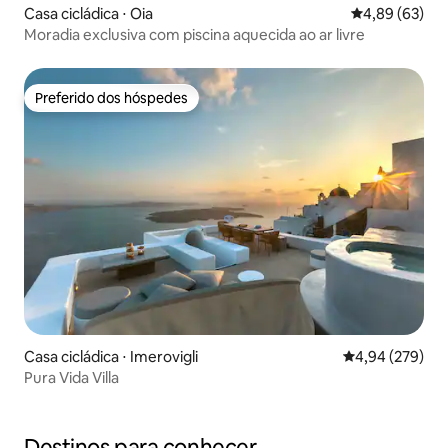
Casa cicládica ⋅ Oia
4,89 de uma a
4,89 (63)
Moradia exclusiva com piscina aquecida ao ar livre
Preferido dos hóspedes
Preferido dos hóspedes
Casa cicládica ⋅ Imerovigli
4,94 de uma ava
4,94 (279)
Pura Vida Villa
Destinos para conhecer