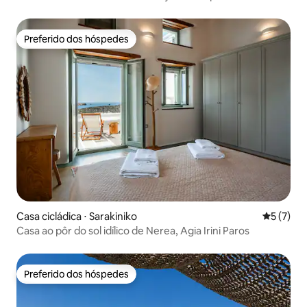
Preferido dos hóspedes
Preferido dos hóspedes
Casa cicládica ⋅ Sarakiniko
5 de uma 
5 (7)
Casa ao pôr do sol idílico de Nerea, Agia Irini Paros
Preferido dos hóspedes
Preferido dos hóspedes