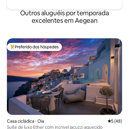
Outros aluguéis por temporada
excelentes em Aegean
Preferido dos hóspedes
Entre os melhores preferidos dos hóspedes
Casa cicládica ⋅ Oia
5 de uma a
5 (48)
Suíte de luxo Ether com incrível jacuzzi aquecido