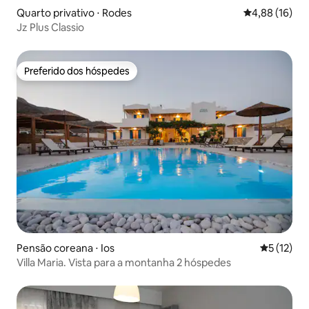
Quarto privativo ⋅ Rodes
4,88 de uma a
4,88 (16)
Jz Plus Classio
Preferido dos hóspedes
Preferido dos hóspedes
Pensão coreana ⋅ Ios
5 de uma a
5 (12)
Villa Maria. Vista para a montanha 2 hóspedes