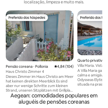
localização, limpeza e muito mais.
Preferido dos hóspedes
Preferido dos hó
Preferido dos hóspedes
Preferido dos hó
Quarto privativo ⋅
Villa Maria. Vista
Pensão coreana ⋅ Pollonia
4,84 de uma avaliação média de 
4,84 (104)
A Villa Maria gara
Haus Christo Zimmer 4
calma e amigável 
Dieses Zimmer im Haus Christo am Meer
Odysseas Elytis. N
hat keinen direkten Meerblick Es sind
situada na praia d
aber nur wenige Schritte zum kleinen
espera oferecer-lh
Strand, unseren Sitzplätzen mit Grillplatz
hospitalidade greg
Aegean: comodidades populares em
am Meer mit Sonnenuntergang .Es ist
ano após ano
einfach/traditionell, zweckmäßig
aluguéis de pensões coreanas
eingerichtet. Modernen Chic gibt es