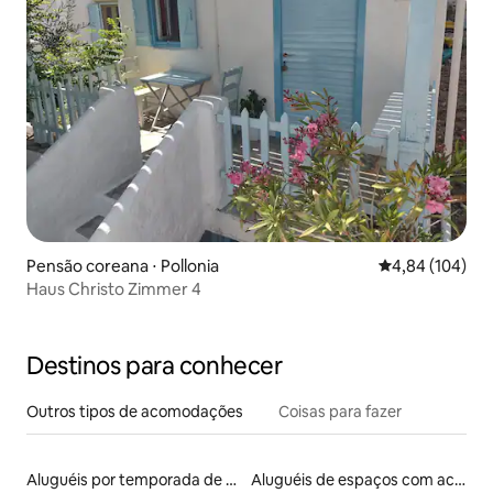
Pensão coreana ⋅ Pollonia
4,84 de uma av
4,84 (104)
Haus Christo Zimmer 4
Destinos para conhecer
Outros tipos de acomodações
Coisas para fazer
Aluguéis por temporada de acomodações de luxo
Aluguéis de espaços com acesso direto a pistas de esqui