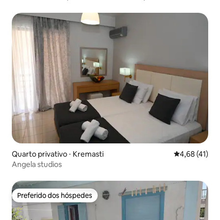
Quarto privativo ⋅ Kremasti
4,68 de uma a
4,68 (41)
Angela studios
Preferido dos hóspedes
Preferido dos hóspedes