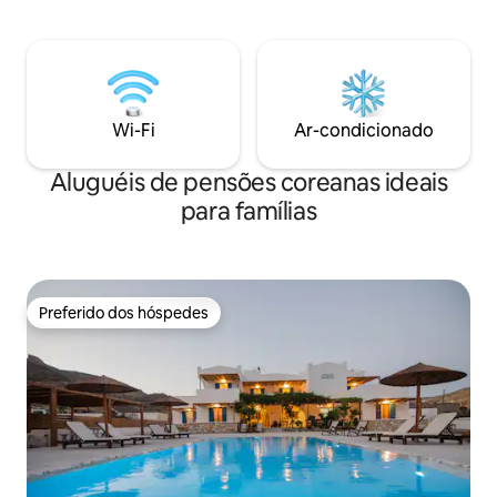
woanders. Vorhanden sind: Kühlschrank
, Wasserkocher, Toaster,
Zweiflammenkocher und
Kochutensilien.. Es gibt kein Fernsehen
(außer vom Strand aufs Meer).
Wi-Fi
Ar-condicionado
Aluguéis de pensões coreanas ideais
para famílias
Preferido dos hóspedes
Preferido dos hóspedes