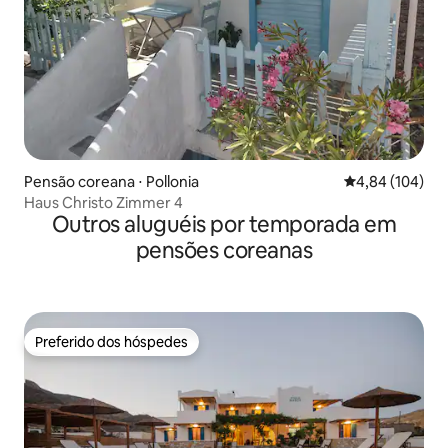
Pensão coreana ⋅ Pollonia
4,84 de uma av
4,84 (104)
Haus Christo Zimmer 4
Outros aluguéis por temporada em
pensões coreanas
Preferido dos hóspedes
Preferido dos hóspedes