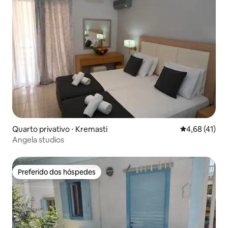
Quarto privativo ⋅ Kremasti
4,68 de uma a
4,68 (41)
Angela studios
Preferido dos hóspedes
Preferido dos hóspedes