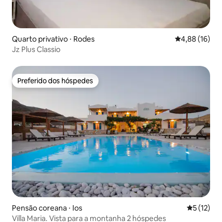
Quarto privativo ⋅ Rodes
4,88 de uma a
4,88 (16)
Jz Plus Classio
Preferido dos hóspedes
Preferido dos hóspedes
Pensão coreana ⋅ Ios
5 de uma a
5 (12)
Villa Maria. Vista para a montanha 2 hóspedes