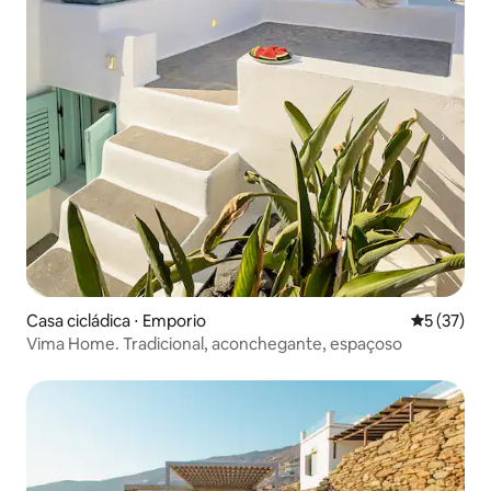
Casa cicládica ⋅ Emporio
5 de uma a
5 (37)
Vima Home. Tradicional, aconchegante, espaçoso