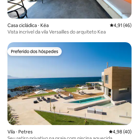
Casa cicládica ⋅ Kéa
4,91 de uma a
4,91 (46)
Vista incrível da vila Versailles do arquiteto Kea
Preferido dos hóspedes
Preferido dos hóspedes
Vila ⋅ Petres
4,98 de uma a
4,98 (40)
Seu retiro privativo na praia com piscina aquecida