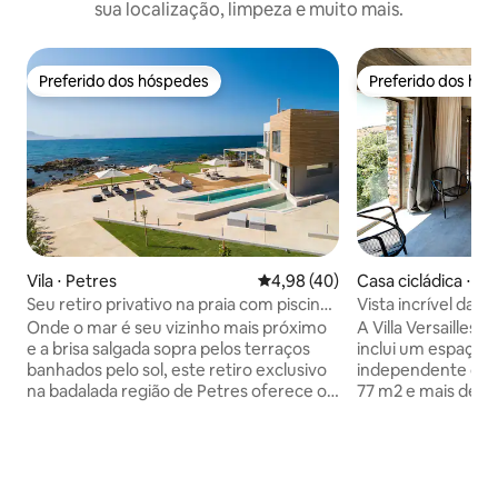
sua localização, limpeza e muito mais.
Preferido dos hóspedes
Preferido dos hó
Preferido dos hóspedes
Preferido dos hó
Vila ⋅ Petres
4,98 de uma avaliação média de
4,98 (40)
Casa cicládica ⋅ Ké
Seu retiro privativo na praia com piscina
Vista incrível da vi
aquecida
arquiteto Kea
Onde o mar é seu vizinho mais próximo
A Villa Versailles 
e a brisa salgada sopra pelos terraços
inclui um espaço 
banhados pelo sol, este retiro exclusivo
independente que
na badalada região de Petres oferece o
77 m2 e mais de 12
estilo de vida cretense autêntico com
A vila tem enorme
conforto sob medida. A poucos passos
ar livre em uma te
de uma praia de areia organizada e com
(40.000m2), uma vi
um restaurante local nas proximidades,
mar Egeu azul cin
a vila recebe os hóspedes em 3 quartos
localização única e