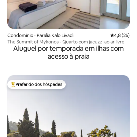
Condomínio ⋅ Paralia Kalo Livadi
4,8 de uma a
4,8 (25)
The Summit of Mykonos - Quarto com jacuzzi ao ar livre
Aluguel por temporada em ilhas com
acesso à praia
Preferido dos hóspedes
Entre os melhores preferidos dos hóspedes