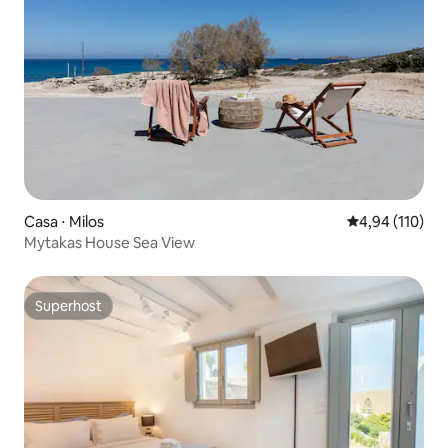
Casa ⋅ Milos
4,94 de uma av
4,94 (110)
Mytakas House Sea View
Superhost
Superhost