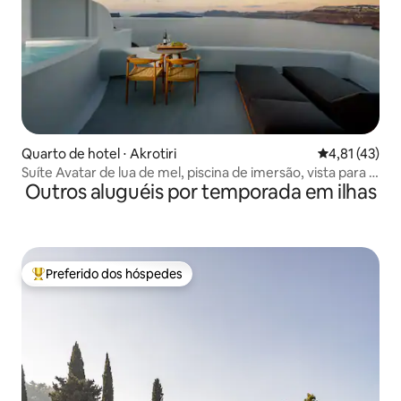
Quarto de hotel ⋅ Akrotiri
4,81 de uma a
4,81 (43)
Suíte Avatar de lua de mel, piscina de imersão, vista para a
Outros aluguéis por temporada em ilhas
caldeira
Preferido dos hóspedes
Entre os melhores preferidos dos hóspedes