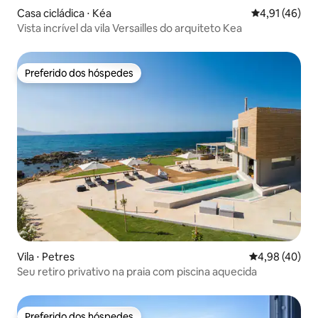
Casa cicládica ⋅ Kéa
4,91 de uma a
4,91 (46)
Vista incrível da vila Versailles do arquiteto Kea
Preferido dos hóspedes
Preferido dos hóspedes
Vila ⋅ Petres
4,98 de uma a
4,98 (40)
Seu retiro privativo na praia com piscina aquecida
Preferido dos hóspedes