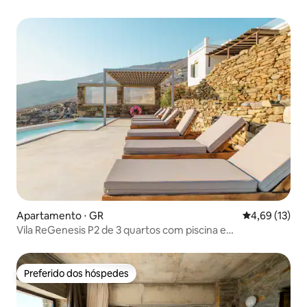
Apartamento ⋅ GR
4,69 de uma a
4,69 (13)
Vila ReGenesis P2 de 3 quartos com piscina e
hospitalidade excelente
Preferido dos hóspedes
Preferido dos hóspedes