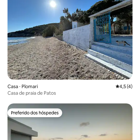
Casa ⋅ Plomari
4,5 de uma 
4,5 (4)
Casa de praia de Patos
Preferido dos hóspedes
Preferido dos hóspedes