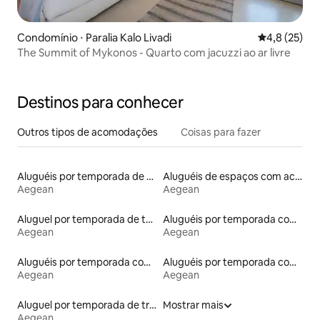
Condomínio ⋅ Paralia Kalo Livadi
4,8 de uma a
4,8 (25)
The Summit of Mykonos - Quarto com jacuzzi ao ar livre
Destinos para conhecer
Outros tipos de acomodações
Coisas para fazer
Aluguéis por temporada de acomodações de luxo
Aluguéis de espaços com acesso direto a pistas de esqui
Aegean
Aegean
Aluguel por temporada de tendas
Aluguéis por temporada com banheira de hidromassagem
Aegean
Aegean
Aluguéis por temporada com caiaque
Aluguéis por temporada com banheiro para PCD
Aegean
Aegean
Aluguel por temporada de trailers
Mostrar mais
Aegean