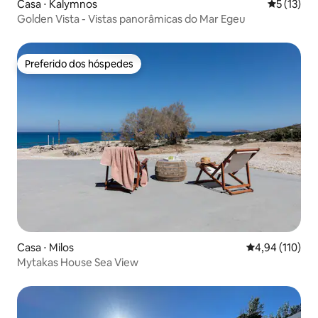
Casa ⋅ Kalymnos
5 de uma a
5 (13)
Golden Vista - Vistas panorâmicas do Mar Egeu
Preferido dos hóspedes
Preferido dos hóspedes
Casa ⋅ Milos
4,94 de uma av
4,94 (110)
Mytakas House Sea View