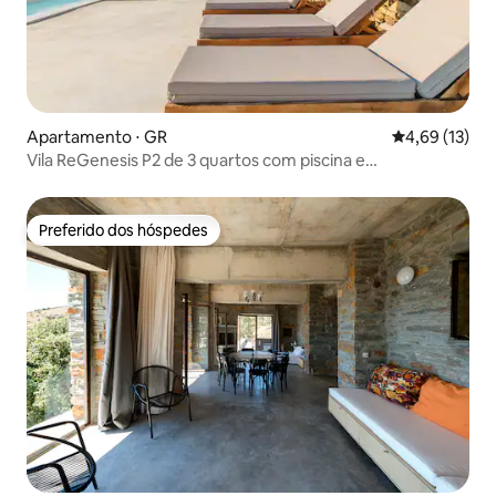
Apartamento ⋅ GR
4,69 de uma a
4,69 (13)
Vila ReGenesis P2 de 3 quartos com piscina e
hospitalidade excelente
Preferido dos hóspedes
Preferido dos hóspedes