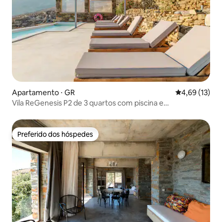
Apartamento ⋅ GR
4,69 de uma a
4,69 (13)
Vila ReGenesis P2 de 3 quartos com piscina e
hospitalidade excelente
Preferido dos hóspedes
Preferido dos hóspedes