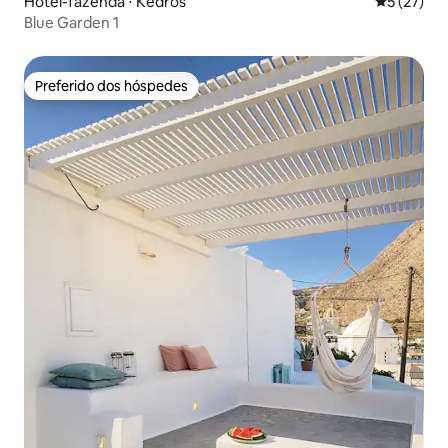
Hotel-fazenda ⋅ Kedros
5 de uma a
5 (27)
Blue Garden 1
Preferido dos hóspedes
Preferido dos hóspedes