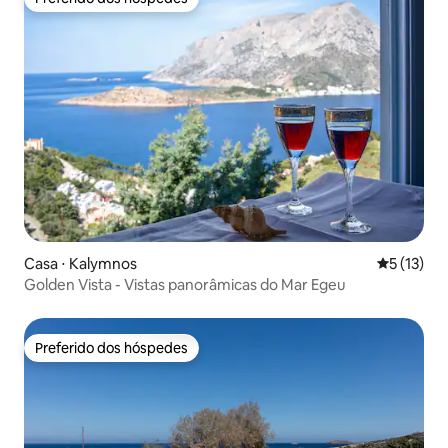
Preferido dos hóspedes
Casa ⋅ Kalymnos
5 de uma a
5 (13)
Golden Vista - Vistas panorâmicas do Mar Egeu
Preferido dos hóspedes
Preferido dos hóspedes