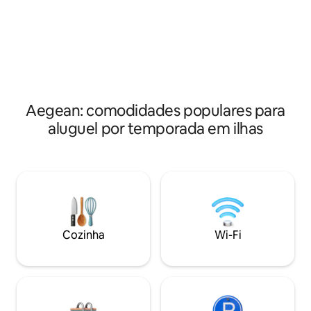
e 4 banheiros, emoldurados por vistas
mais verde da ilha
deslumbrantes para o mar. Uma piscina
carvalhos antigos c
aquecida e espaços cuidadosamente
2000''. Acomoda 4 pessoas. As
selecionados preparam o cenário para
maravilhosas praia
dias de relaxamento, momentos de
km de distância.
recuperação e estadias inesquecíveis à
beira-mar.
Aegean: comodidades populares para
aluguel por temporada em ilhas
Cozinha
Wi-Fi