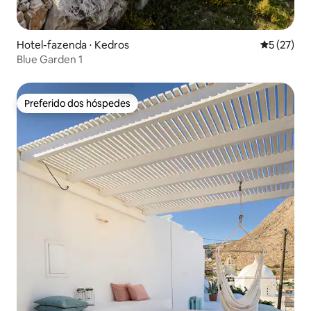
Hotel-fazenda ⋅ Kedros
5 de uma a
5 (27)
Blue Garden 1
Preferido dos hóspedes
Preferido dos hóspedes