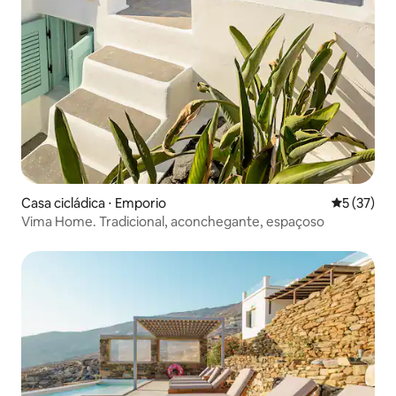
Casa cicládica ⋅ Emporio
5 de uma a
5 (37)
Vima Home. Tradicional, aconchegante, espaçoso