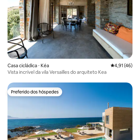
Casa cicládica ⋅ Kéa
4,91 de uma a
4,91 (46)
Vista incrível da vila Versailles do arquiteto Kea
Preferido dos hóspedes
Preferido dos hóspedes