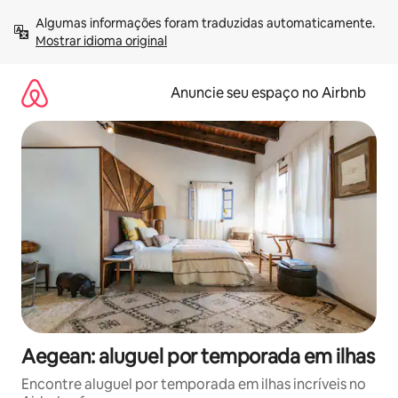
Pular
Algumas informações foram traduzidas automaticamente. 
para
Mostrar idioma original
o
conteúdo
Anuncie seu espaço no Airbnb
Aegean: aluguel por temporada em ilhas
Encontre aluguel por temporada em ilhas incríveis no