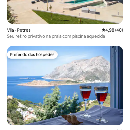
Vila ⋅ Petres
4,98 de uma a
4,98 (40)
Seu retiro privativo na praia com piscina aquecida
Preferido dos hóspedes
Preferido dos hóspedes