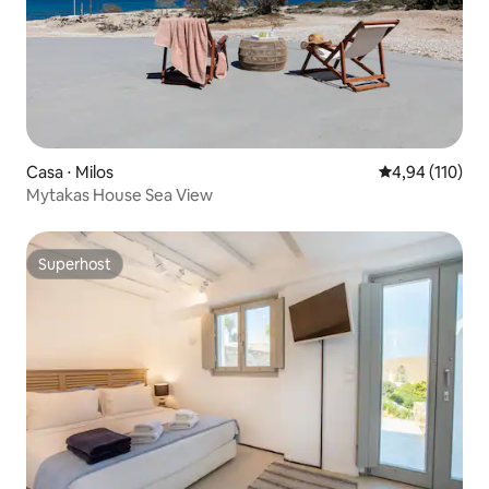
Casa ⋅ Milos
4,94 de uma av
4,94 (110)
Mytakas House Sea View
Superhost
Superhost