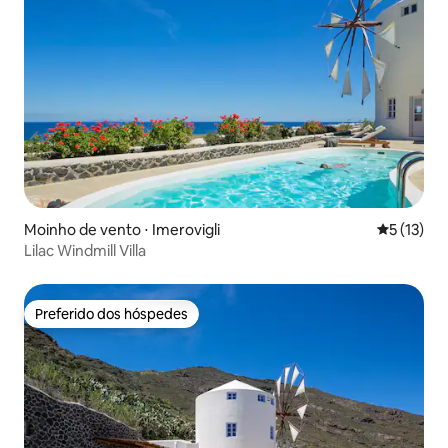
Moinho de vento ⋅ Imerovigli
5 de uma a
5 (13)
Lilac Windmill Villa
Preferido dos hóspedes
Preferido dos hóspedes