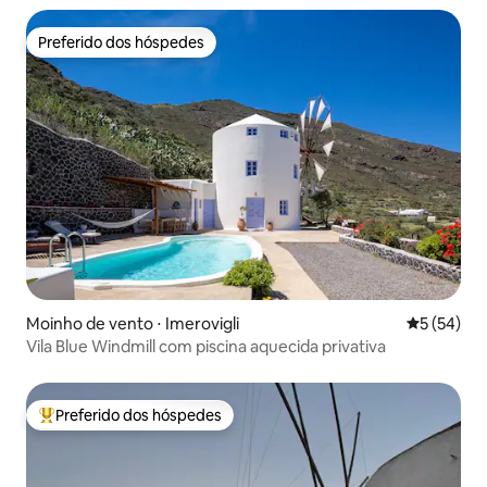
Preferido dos hóspedes
Preferido dos hóspedes
Moinho de vento ⋅ Imerovigli
5 de uma a
5 (54)
Vila Blue Windmill com piscina aquecida privativa
Preferido dos hóspedes
Entre os melhores preferidos dos hóspedes