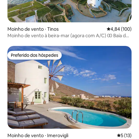
Moinho de vento ⋅ Tinos
4,84 de uma av
4,84 (100)
Moinho de vento à beira-mar (agora com A/C) Ꙭ Baía de
Stavros
Preferido dos hóspedes
Preferido dos hóspedes
Moinho de vento ⋅ Imerovigli
5 de uma a
5 (13)