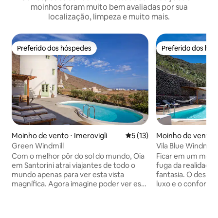
moinhos foram muito bem avaliadas por sua
localização, limpeza e muito mais.
Preferido dos hóspedes
Preferido dos hó
Preferido dos hóspedes
Preferido dos hó
Moinho de vento ⋅ Imerovigli
5 de uma avaliação média de
5 (13)
Moinho de vento ⋅ 
Green Windmill
Vila Blue Windmill
privativa
Com o melhor pôr do sol do mundo, Oia
Ficar em um moin
em Santorini atrai viajantes de todo o
fuga da realidade
mundo apenas para ver esta vista
fantasia. O desig
magnífica. Agora imagine poder ver esta
luxo e o conforto 
vista de classe mundial de onde você
sofisticado irá ap
está hospedado, um retiro luxuoso
visitantes mais ex
esculpido em um moinho de vento
apresenta vistas p