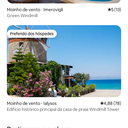
Moinho de vento ⋅ Imerovigli
5 de uma a
5 (13)
Green Windmill
Preferido dos hóspedes
Preferido dos hóspedes
Moinho de vento ⋅ Ialysos
4,88 de uma a
4,88 (78)
Edifício histórico principal da casa de praia Windmill Tower