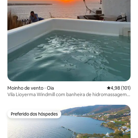
Moinho de vento ⋅ Oia
4,98 de uma av
4,98 (101)
Vila Lioyerma Windmill com banheira de hidromassagem
ao ar livre
Preferido dos hóspedes
Preferido dos hóspedes