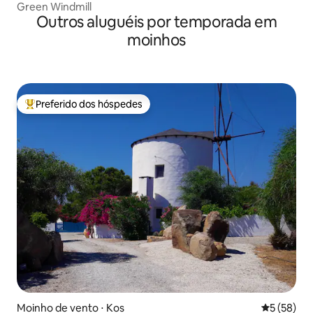
Green Windmill
Outros aluguéis por temporada em
moinhos
Preferido dos hóspedes
Entre os melhores preferidos dos hóspedes
Moinho de vento ⋅ Kos
5 de uma a
5 (58)