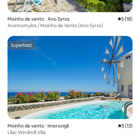
Moinho de vento ⋅ Ano Syros
5 de uma a
5 (18)
Anemomylos / Moinho de Vento (Ano Syros)
Superhost
Superhost
Moinho de vento ⋅ Imerovigli
5 de uma a
5 (13)
Lilac Windmill Villa