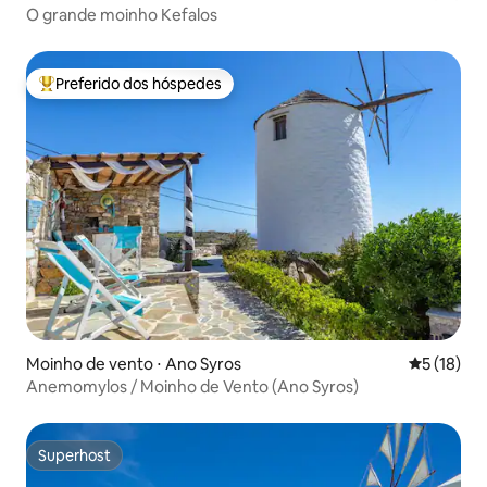
O grande moinho Kefalos
Preferido dos hóspedes
Entre os melhores preferidos dos hóspedes
Moinho de vento ⋅ Ano Syros
5 de uma a
5 (18)
Anemomylos / Moinho de Vento (Ano Syros)
Superhost
Superhost