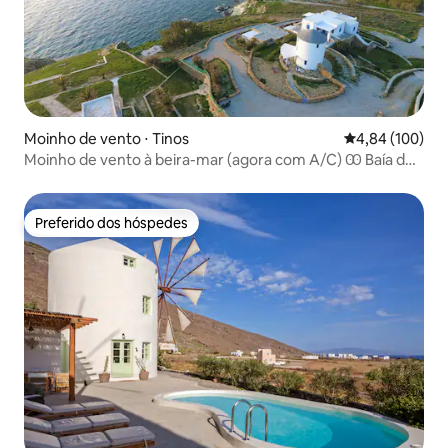
Moinho de vento ⋅ Tinos
4,84 de uma av
4,84 (100)
Moinho de vento à beira-mar (agora com A/C) Ꙭ Baía de
Stavros
Preferido dos hóspedes
Preferido dos hóspedes