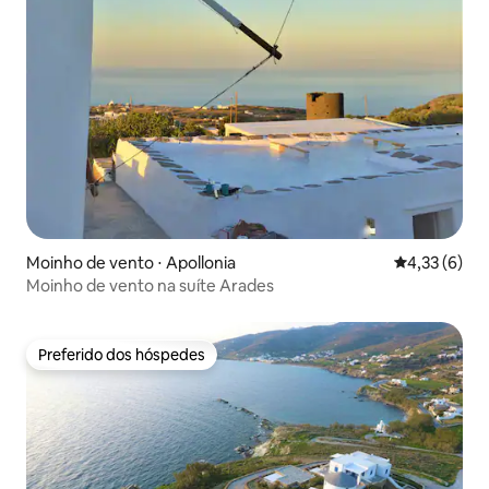
Moinho de vento ⋅ Apollonia
4,33 de uma 
4,33 (6)
Moinho de vento na suíte Arades
Preferido dos hóspedes
Preferido dos hóspedes