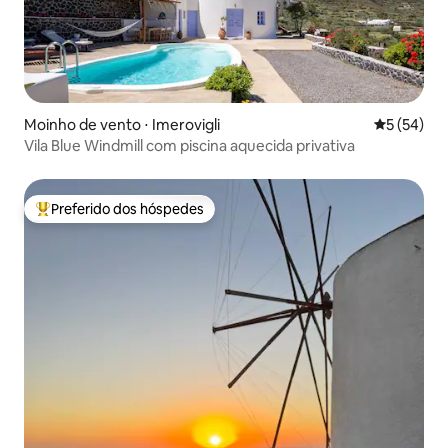
Moinho de vento ⋅ Imerovigli
5 de uma a
5 (54)
Vila Blue Windmill com piscina aquecida privativa
Preferido dos hóspedes
Entre os melhores preferidos dos hóspedes