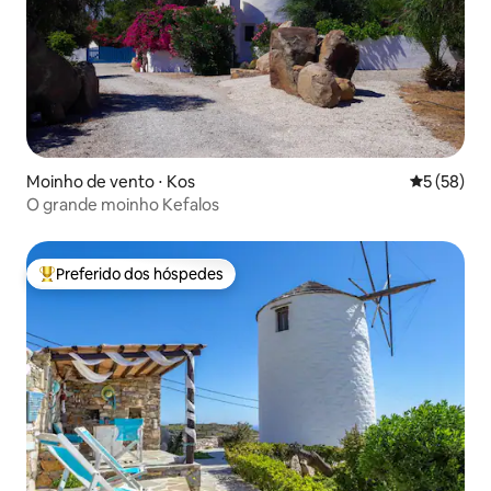
Moinho de vento ⋅ Kos
5 de uma a
5 (58)
O grande moinho Kefalos
Preferido dos hóspedes
Entre os melhores preferidos dos hóspedes