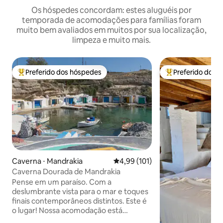
Os hóspedes concordam: estes aluguéis por
temporada de acomodações para famílias foram
muito bem avaliados em muitos por sua localização,
limpeza e muito mais.
Preferido dos hóspedes
Preferido dos 
Entre os melhores preferidos dos hóspedes
Entre os melhore
Caverna ⋅ Mandrakia
4,99 de uma avaliação média de 
4,99 (101)
Caverna Dourada de Mandrakia
Pense em um paraíso. Com a
deslumbrante vista para o mar e toques
finais contemporâneos distintos. Este é
o lugar! Nossa acomodação está
localizada em Mandrakia Village. O mar