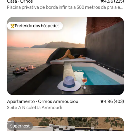
Casa ⋅ Ornos
4,96 de uma av
4,96 (225)
Piscina privativa de borda infinita a 500 metros da praia e
da cidade de Mykonos
Preferido dos hóspedes
Entre os melhores preferidos dos hóspedes
Apartamento ⋅ Ormos Ammoudiou
4,96 de uma av
4,96 (403)
Suíte A Nicoletta Ammoudi
Superhost
Superhost