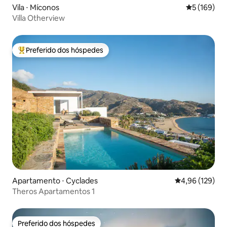
Vila ⋅ Míconos
5 de uma av
5 (169)
Villa Otherview
Preferido dos hóspedes
Entre os melhores preferidos dos hóspedes
Apartamento ⋅ Cyclades
4,96 de uma av
4,96 (129)
Theros Apartamentos 1
Preferido dos hóspedes