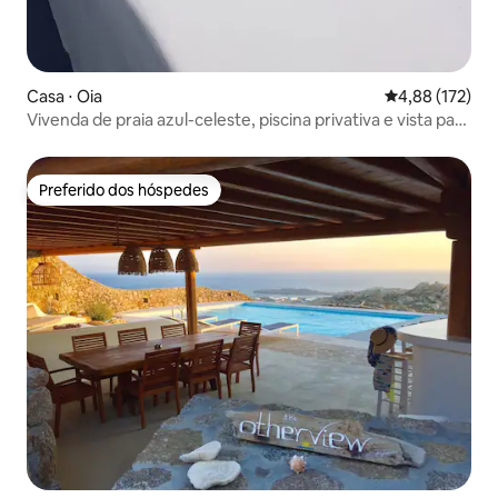
Casa ⋅ Oia
4,88 de uma av
4,88 (172)
Vivenda de praia azul-celeste, piscina privativa e vista para
o pôr do sol
Preferido dos hóspedes
Preferido dos hóspedes