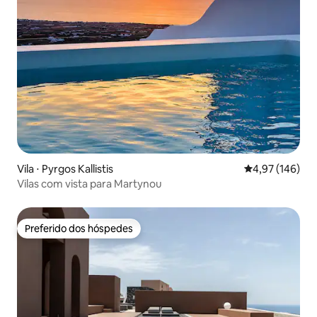
Vila ⋅ Pyrgos Kallistis
4,97 de uma av
4,97 (146)
Vilas com vista para Martynou
Preferido dos hóspedes
Preferido dos hóspedes