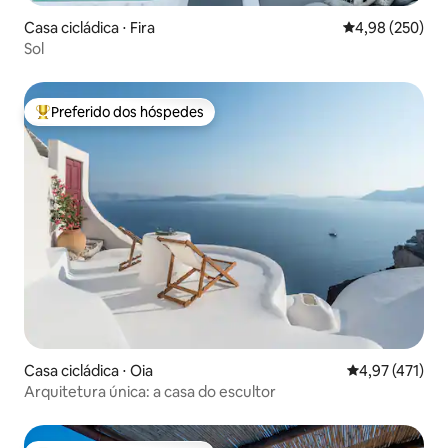
Casa cicládica ⋅ Fira
4,98 de uma ava
4,98 (250)
Sol
Preferido dos hóspedes
Entre os melhores preferidos dos hóspedes
Casa cicládica ⋅ Oia
4,97 de uma av
4,97 (471)
Arquitetura única: a casa do escultor