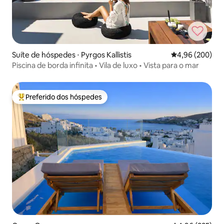
Suíte de hóspedes ⋅ Pyrgos Kallistis
4,96 de uma ava
4,96 (200)
Piscina de borda infinita • Vila de luxo • Vista para o mar
Preferido dos hóspedes
Entre os melhores preferidos dos hóspedes