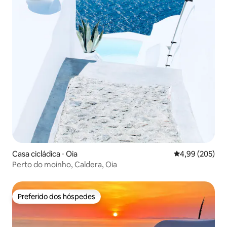
Casa cicládica ⋅ Oia
4,99 de uma ava
4,99 (205)
Perto do moinho, Caldera, Oia
Preferido dos hóspedes
Preferido dos hóspedes