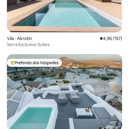
Vila ⋅ Akrotiri
4,96 de uma av
4,96 (157)
Serra Exclusive Suites
Preferido dos hóspedes
Entre os melhores preferidos dos hóspedes