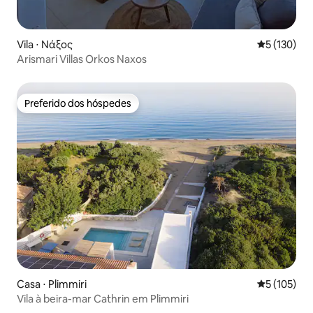
Vila ⋅ Νάξος
5 de uma av
5 (130)
Arismari Villas Orkos Naxos
Preferido dos hóspedes
Preferido dos hóspedes
Casa ⋅ Plimmiri
5 de uma av
5 (105)
Vila à beira-mar Cathrin em Plimmiri