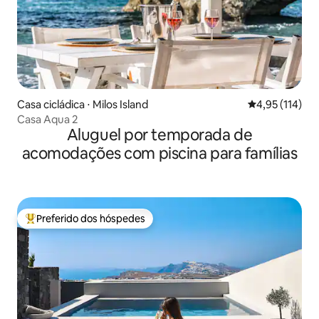
Casa cicládica ⋅ Milos Island
4,95 de uma av
4,95 (114)
Casa Aqua 2
Aluguel por temporada de
acomodações com piscina para famílias
Preferido dos hóspedes
Entre os melhores preferidos dos hóspedes