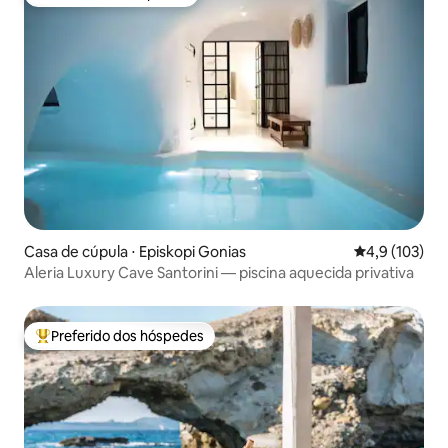
Preferido dos hóspedes
Casa de cúpula ⋅ Episkopi Gonias
4,9 de uma av
4,9 (103)
Aleria Luxury Cave Santorini — piscina aquecida privativa
Preferido dos hóspedes
Entre os melhores preferidos dos hóspedes