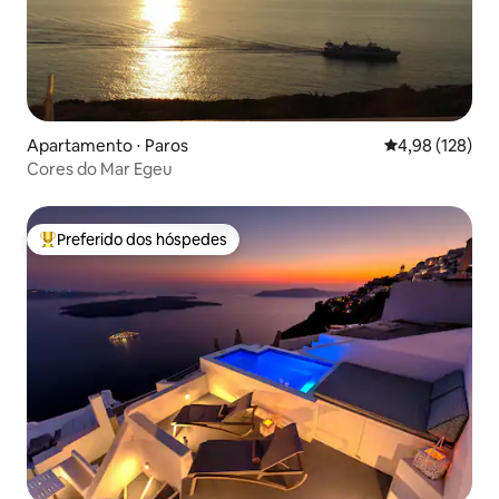
Apartamento ⋅ Paros
4,98 de uma av
4,98 (128)
Cores do Mar Egeu
Preferido dos hóspedes
Entre os melhores preferidos dos hóspedes