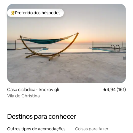
Preferido dos hóspedes
Entre os melhores preferidos dos hóspedes
Casa cicládica ⋅ Imerovigli
4,94 de uma av
4,94 (161)
Vila de Christina
Destinos para conhecer
Outros tipos de acomodações
Coisas para fazer