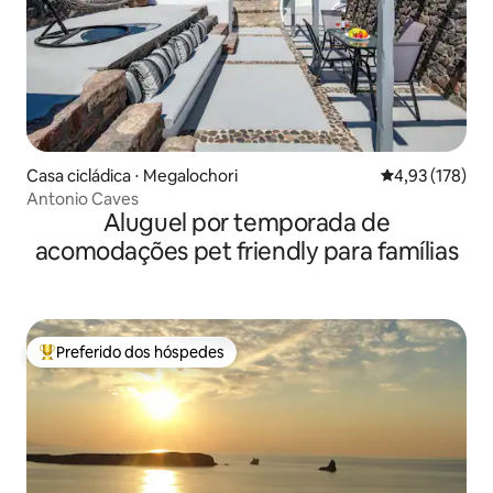
Casa cicládica ⋅ Megalochori
4,93 de uma av
4,93 (178)
Antonio Caves
Aluguel por temporada de
acomodações pet friendly para famílias
Preferido dos hóspedes
Entre os melhores preferidos dos hóspedes