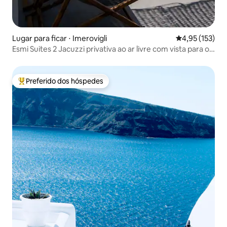
Lugar para ficar ⋅ Imerovigli
4,95 de uma av
4,95 (153)
Esmi Suites 2 Jacuzzi privativa ao ar livre com vista para o
pôr do sol
Preferido dos hóspedes
Entre os melhores preferidos dos hóspedes