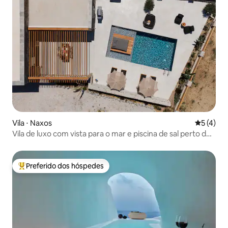
Vila ⋅ Naxos
5 de uma 
5 (4)
Vila de luxo com vista para o mar e piscina de sal perto de
Agia Anna
Preferido dos hóspedes
Entre os melhores preferidos dos hóspedes