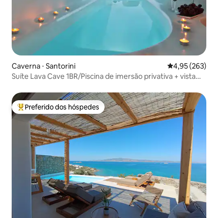
Caverna ⋅ Santorini
4,95 de uma av
4,95 (263)
Suíte Lava Cave 1BR/Piscina de imersão privativa + vista
panorâmica
Preferido dos hóspedes
Entre os melhores preferidos dos hóspedes