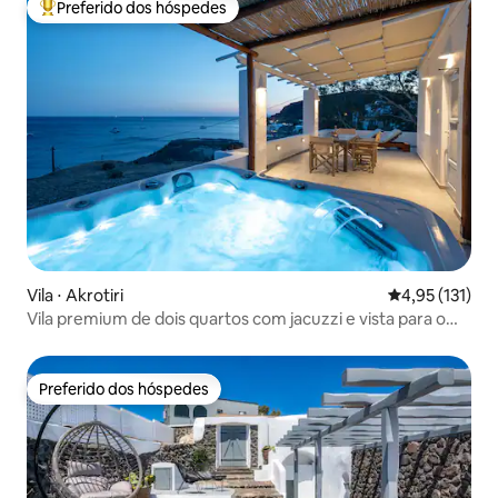
Preferido dos hóspedes
Entre os melhores preferidos dos hóspedes
Vila ⋅ Akrotiri
4,95 de uma av
4,95 (131)
Vila premium de dois quartos com jacuzzi e vista para o
mar
Preferido dos hóspedes
Preferido dos hóspedes