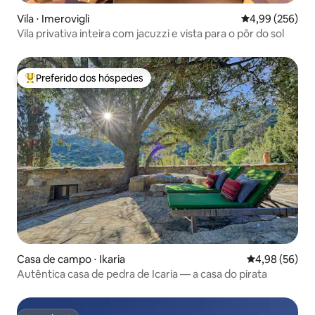
Vila ⋅ Imerovigli
4,99 de uma ava
4,99 (256)
Vila privativa inteira com jacuzzi e vista para o pôr do sol
Preferido dos hóspedes
Entre os melhores preferidos dos hóspedes
Casa de campo ⋅ Ikaria
4,98 de uma a
4,98 (56)
Autêntica casa de pedra de Icaria — a casa do pirata