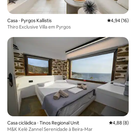
Casa ⋅ Pyrgos Kallistis
4,94 de uma a
4,94 (16)
Thiro Exclusive Villa em Pyrgos
Casa cicládica ⋅ Tinos Regional Unit
4,88 de uma 
4,88 (8)
M&K Kelè Zannel Serenidade à Beira-Mar