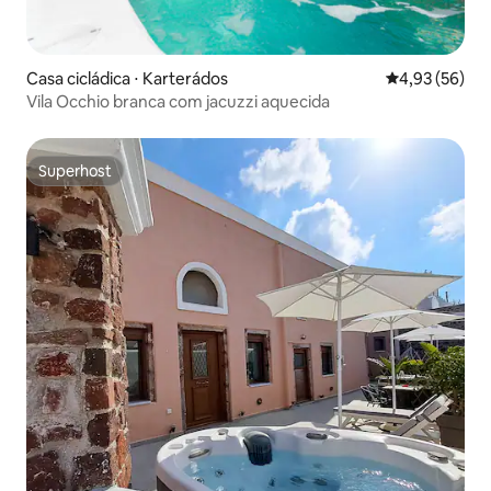
Casa cicládica ⋅ Karterádos
4,93 de uma a
4,93 (56)
Vila Occhio branca com jacuzzi aquecida
Superhost
Superhost