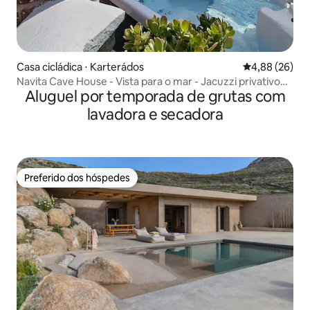
Casa cicládica ⋅ Karterádos
4,88 de uma a
4,88 (26)
Navita Cave House - Vista para o mar - Jacuzzi privativo
Aluguel por temporada de grutas com
aquecido - 80 m²
lavadora e secadora
Preferido dos hóspedes
Preferido dos hóspedes