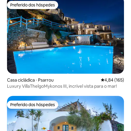
Preferido dos hóspedes
Preferido dos hóspedes
Casa cicládica ⋅ Psarrou
4,84 de uma av
4,84 (165)
Luxury VillaThelgoMykonos III, incrível vista para o mar!
Preferido dos hóspedes
Preferido dos hóspedes