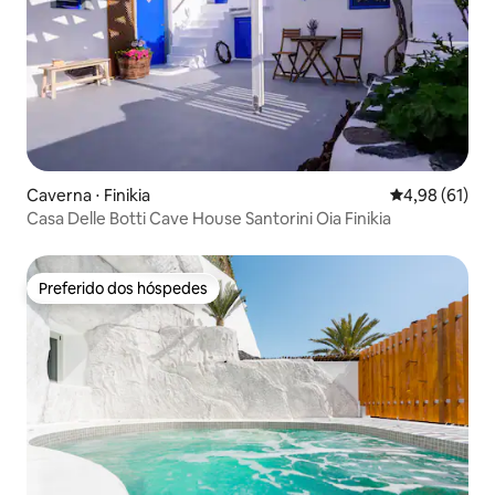
Caverna ⋅ Finikia
4,98 de uma a
4,98 (61)
Casa Delle Botti Cave House Santorini Oia Finikia
Preferido dos hóspedes
Preferido dos hóspedes