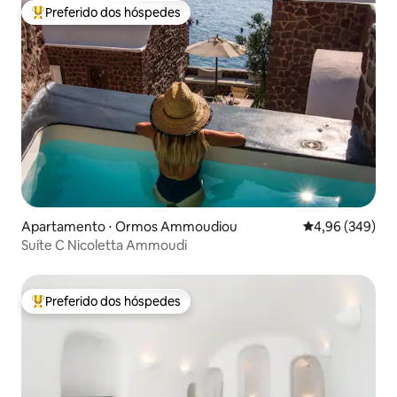
Preferido dos hóspedes
Entre os melhores preferidos dos hóspedes
Apartamento ⋅ Ormos Ammoudiou
4,96 de uma ava
4,96 (349)
Suíte C Nicoletta Ammoudi
Preferido dos hóspedes
Entre os melhores preferidos dos hóspedes