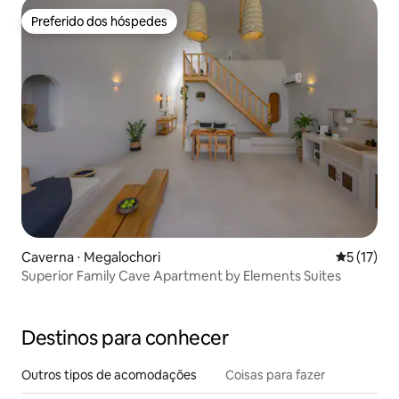
Preferido dos hóspedes
Preferido dos hóspedes
Caverna ⋅ Megalochori
5 de uma a
5 (17)
Superior Family Cave Apartment by Elements Suites
Destinos para conhecer
Outros tipos de acomodações
Coisas para fazer