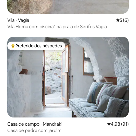
Vila ⋅ Vagia
5 de uma 
5 (6)
Vila Homa com piscina1 na praia de Serifos Vagia
Preferido dos hóspedes
Entre os melhores preferidos dos hóspedes
Casa de campo ⋅ Mandraki
4,98 de uma a
4,98 (91)
Casa de pedra com jardim