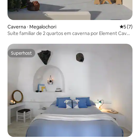
Caverna ⋅ Megalochori
5 de uma 
5 (7)
Suíte familiar de 2 quartos em caverna por Element Cave
Suites
Superhost
Superhost