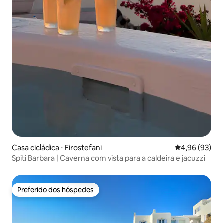
Casa cicládica ⋅ Firostefani
4,96 de uma a
4,96 (93)
Spiti Barbara | Caverna com vista para a caldeira e jacuzzi
Preferido dos hóspedes
Preferido dos hóspedes