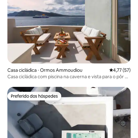
Casa cicládica ⋅ Ormos Ammoudiou
4,77 de uma a
4,77 (57)
Casa cicládica com piscina na caverna e vista para o pôr do
sol
Preferido dos hóspedes
Preferido dos hóspedes