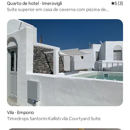
Quarto de hotel ⋅ Imerovigli
5 de uma 
5 (3)
Suíte superior em casa de caverna com piscina de
mergulho protegida
Vila ⋅ Emporio
Timedrops Santorini Kallisti vila Courtyard Suite