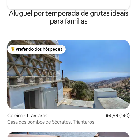
Aluguel por temporada de grutas ideais
para famílias
Preferido dos hóspedes
Entre os melhores preferidos dos hóspedes
Celeiro ⋅ Triantaros
4,99 de uma av
4,99 (140)
Casa dos pombos de Sócrates, Triantaros