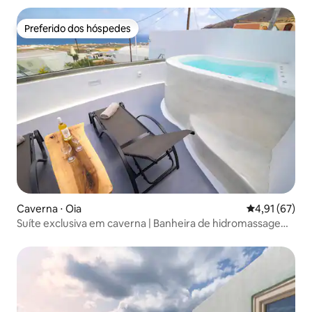
Preferido dos hóspedes
Preferido dos hóspedes
Caverna ⋅ Oia
4,91 de uma a
4,91 (67)
Suíte exclusiva em caverna | Banheira de hidromassagem |
Vista para o mar e pôr do sol