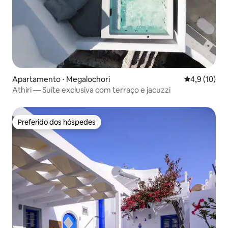
Apartamento ⋅ Megalochori
4,9 de uma a
4,9 (10)
Athiri — Suíte exclusiva com terraço e jacuzzi
Preferido dos hóspedes
Preferido dos hóspedes