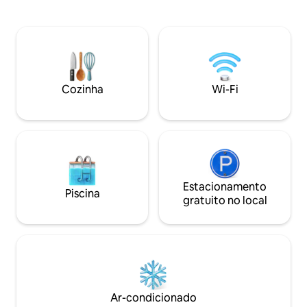
direto a uma varanda com vista para o
terraço privativo
mar, com uma grande mesa de jantar.
se estendendo a se
Está situado em uma pequena baía, com
hospitalidade calo
rochas brancas lunares semelhantes a
alma tranquila da a
Sarakiniko que formam uma enseada
experiência que o
isolada em frente à casa, juntamente
encontram em fot
com a casa Aqua 1 e 3. Cesta de boas-
Cozinha
Wi-Fi
vindas com produtos locais oferecidos.
Estacionamento
Piscina
gratuito no local
Ar-condicionado