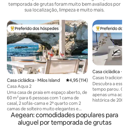
temporada de grutas foram muito bem avaliados por
sua localização, limpeza e muito mais.
Preferido dos hóspedes
Preferido dos 
Entre os melhores preferidos dos hóspedes
Entre os melhore
Casa cicládica ⋅ Py
tis
Casas tradicionai
Casa cicládica ⋅ Milos Island
4,95 de uma avaliação média de 
4,95 (114)
Descubra a essênci
Casa Aqua 2
tempo parou. Olyr
Uma casa de praia em espaço aberto, de
apenas uma acomo
60 m² para 6 pessoas com 1 cama de
histórica de 200 
casal, 2 sofás-cama e 2º quarto com 2
reinventada como
camas de solteiro muito elegantes e
elegância no inter
Aegean: comodidades populares para
confortáveis. É decorada com estilo
de Pyrgos. Acord
boho e aconchegante combinado com a
aluguel por temporada de grutas
escavados em cave
cultura cicládica. A casa tem acesso
pela magia do pôr