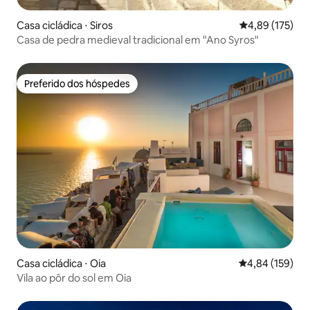
Casa cicládica ⋅ Siros
4,89 de uma av
4,89 (175)
Casa de pedra medieval tradicional em "Ano Syros"
Preferido dos hóspedes
Preferido dos hóspedes
Casa cicládica ⋅ Oia
4,84 de uma av
4,84 (159)
Vila ao pôr do sol em Oia