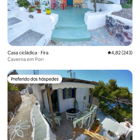
Casa cicládica ⋅ Fira
4,82 de uma av
4,82 (243)
Caverna em Pori
Preferido dos hóspedes
Preferido dos hóspedes