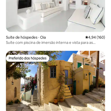
Suíte de hóspedes ⋅ Oia
4,94 de uma av
4,94 (160)
Suíte com piscina de imersão interna e vista para as
cúpulas azuis
Preferido dos hóspedes
Preferido dos hóspedes