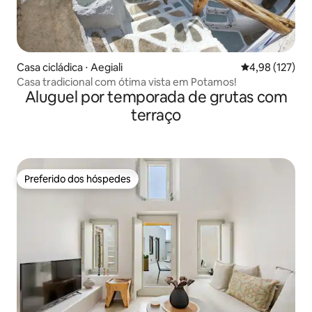
Casa cicládica ⋅ Aegiali
4,98 de uma av
4,98 (127)
Casa tradicional com ótima vista em Potamos!
Aluguel por temporada de grutas com
terraço
Preferido dos hóspedes
Preferido dos hóspedes