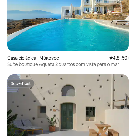
Casa cicládica ⋅ Μύκονος
4,8 de uma a
4,8 (50)
Suíte boutique Aquata 2 quartos com vista para o mar
Superhost
Superhost