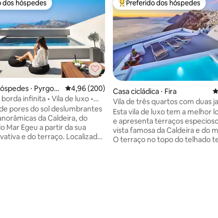
o dos hóspedes
Preferido dos hóspedes
o dos hóspedes
Entre os melhores preferidos d
hóspedes ⋅ Pyrgos
4,96 de uma avaliação média de 5, 200 avalia
4,96 (200)
Casa cicládica ⋅ Fira
4
 borda infinita • Vila de luxo •
Vila de três quartos com duas j
a o mar
de pores do sol deslumbrantes
com vista para a Caldera
Esta vila de luxo tem a melhor l
édia de 5, 310 avaliações
panorâmicas da Caldeira, do
e apresenta terraços especios
do Mar Egeu a partir da sua
vista famosa da Caldeira e do 
iva e do terraço. Localizada
O terraço no topo do telhado 
, a Vista Dall Alto combina
jacuzzi aquecida e espreguiçad
e, conforto e fácil acesso a
confortáveis. Há móveis ao ar li
tos de Santorini. A villa
lado da jacuzzi, onde você pod
 2 quartos confortáveis, 2
desfrutar de café da manhã e 
s modernos, uma cozinha
uma vista inesquecível. Café 
e equipada e espaçosas áreas
diário e limpeza tornam sua est
ernas e externas. Desfrute
confortável. Cada tem banheir
a manhã gratuito entregue e
privativo. A uma curta distância