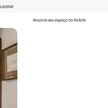
 original
Anuncie seu espaço no Airbnb
 deslizando o dedo na tela.