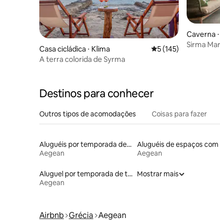
Caverna ⋅
Sirma Mar
Casa cicládica ⋅ Klima
5 de uma avaliação m
5 (145)
A terra colorida de Syrma
Destinos para conhecer
Outros tipos de acomodações
Coisas para fazer
Aluguéis por temporada de acomodações de luxo
Aegean
Aegean
Aluguel por temporada de trailers
Mostrar mais
Aegean
Airbnb
Grécia
Aegean