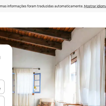
mas informações foram traduzidas automaticamente. 
Mostrar idioma
ore-os usando as seta para cima e para baixo do teclado ou tocando e