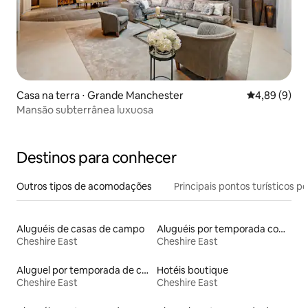
Casa na terra ⋅ Grande Manchester
4,89 de uma 
4,89 (9)
Mansão subterrânea luxuosa
Destinos para conhecer
Outros tipos de acomodações
Principais pontos turísticos po
Aluguéis de casas de campo
Aluguéis por temporada com café da manhã
Cheshire East
Cheshire East
Aluguel por temporada de cabanas de pastor
Hotéis boutique
Cheshire East
Cheshire East