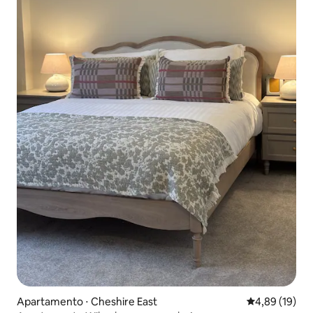
Apartamento ⋅ Cheshire East
4,89 de uma a
4,89 (19)