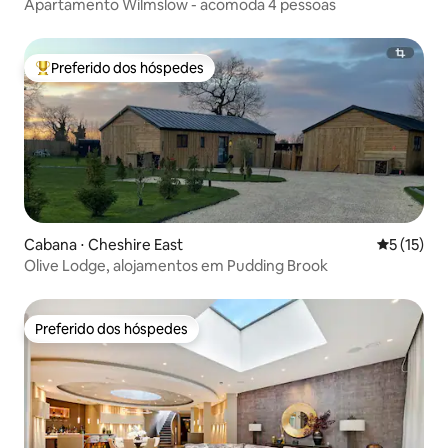
Apartamento Wilmslow - acomoda 4 pessoas
Preferido dos hóspedes
Entre os melhores preferidos dos hóspedes
Cabana ⋅ Cheshire East
5 de uma a
5 (15)
Olive Lodge, alojamentos em Pudding Brook
Preferido dos hóspedes
Preferido dos hóspedes