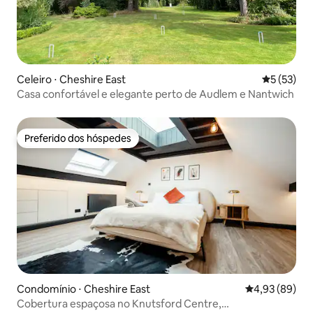
Celeiro ⋅ Cheshire East
5 de uma a
5 (53)
Casa confortável e elegante perto de Audlem e Nantwich
Preferido dos hóspedes
Preferido dos hóspedes
Condomínio ⋅ Cheshire East
4,93 de uma a
4,93 (89)
Cobertura espaçosa no Knutsford Centre,