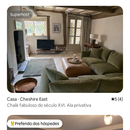
estacionamento
Superhost
Superhost
Casa ⋅ Cheshire East
5 de uma 
5 (4)
Chalé fabuloso do século XVI. Ala privativa
Preferido dos hóspedes
Entre os melhores preferidos dos hóspedes