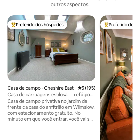
outros aspectos.
Preferido dos hóspedes
Preferido dos 
Entre os melhores preferidos dos hóspedes
Entre os melhore
Casa de campo ⋅ Cheshire East
5 de uma avaliação média de 
5 (195)
Casa de carruagens estilosa — refúgio
privado — Wilmslow
Casa de campo privativa no jardim da
frente da casa do anfitrião em Wilmslow,
com estacionamento gratuito. No
minuto em que você entrar, você vai se
sentir em casa em seu próprio refúgio
elegante com mobiliário confortável. O
hall de entrada leva a uma cozinha