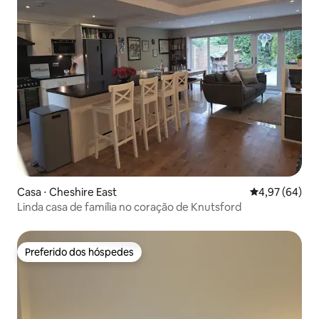
Casa ⋅ Cheshire East
4,97 de uma a
4,97 (64)
Linda casa de família no coração de Knutsford
Preferido dos hóspedes
Preferido dos hóspedes