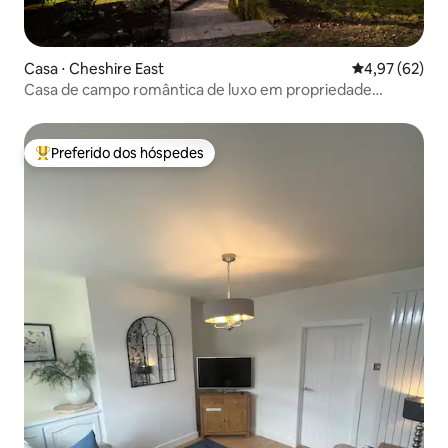
Casa ⋅ Cheshire East
4,97 de uma a
4,97 (62)
Casa de campo romântica de luxo em propriedade
privada em Peckforton
Preferido dos hóspedes
Entre os melhores preferidos dos hóspedes