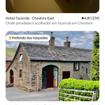
Hotel-fazenda ⋅ Cheshire East
4,81 de uma av
4,81 (274)
Chalé paradisíaco acolhedor em fazenda em Cheshire
Preferido dos hóspedes
Entre os melhores preferidos dos hóspedes