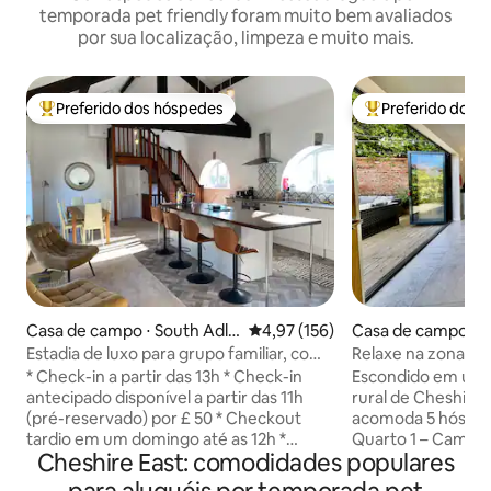
temporada pet friendly foram muito bem avaliados
por sua localização, limpeza e muito mais.
Preferido dos hóspedes
Preferido dos 
Entre os melhores preferidos dos hóspedes
Entre os melhore
Casa de campo ⋅ South Adli
4,97 de uma avaliação média de 
4,97 (156)
Casa de campo ⋅ 
ngton
West and Chester
Estadia de luxo para grupo familiar, com
Relaxe na zona rur
varanda privativa
* Check-in a partir das 13h * Check-in
Escondido em uma 
antecipado disponível a partir das 11h
rural de Cheshire
(pré-reservado) por £ 50 * Checkout
acomoda 5 hósped
tardio em um domingo até as 12h *
Quarto 1 – Cama s
Cheshire East: comodidades populares
Carregamento de veículos elétricos
Super-rei ou twin
(com reserva prévia): £ 20 * Perfeita para
solteiro No andar de cima, há um