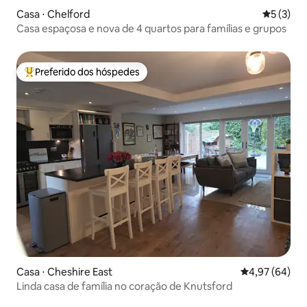
Casa ⋅ Chelford
5 de uma 
5 (3)
Casa espaçosa e nova de 4 quartos para famílias e grupos
Preferido dos hóspedes
Entre os melhores preferidos dos hóspedes
Casa ⋅ Cheshire East
4,97 de uma a
4,97 (64)
Linda casa de família no coração de Knutsford