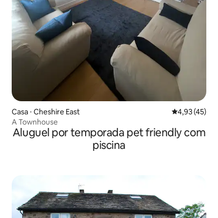
Casa ⋅ Cheshire East
4,93 de uma a
4,93 (45)
A Townhouse
Aluguel por temporada pet friendly com
piscina