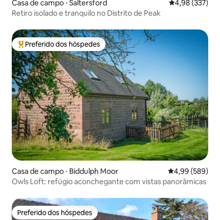
Casa de campo ⋅ Saltersford
4,98 de uma av
4,98 (337)
Retiro isolado e tranquilo no Distrito de Peak
Preferido dos hóspedes
Entre os melhores preferidos dos hóspedes
Casa de campo ⋅ Biddulph Moor
4,99 de uma ava
4,99 (589)
Owls Loft: refúgio aconchegante com vistas panorâmicas
Preferido dos hóspedes
Preferido dos hóspedes