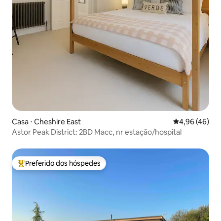
Casa ⋅ Cheshire East
4,96 de uma a
4,96 (46)
Astor Peak District: 2BD Macc, nr estação/hospital
Preferido dos hóspedes
Entre os melhores preferidos dos hóspedes