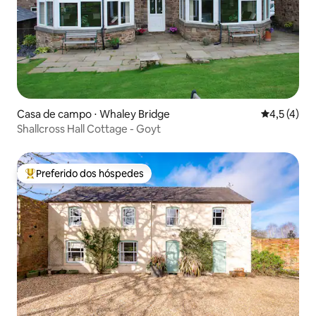
Casa de campo ⋅ Whaley Bridge
4,5 de uma 
4,5 (4)
Shallcross Hall Cottage - Goyt
Preferido dos hóspedes
Entre os melhores preferidos dos hóspedes