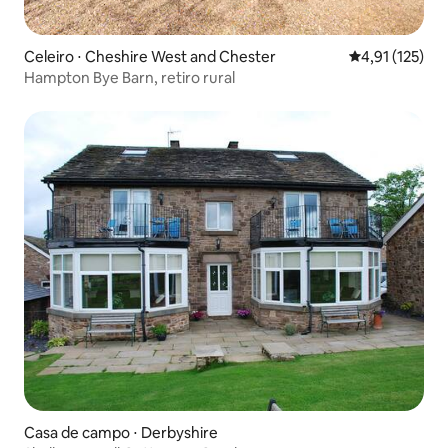
Celeiro ⋅ Cheshire West and Chester
4,91 de uma av
4,91 (125)
Hampton Bye Barn, retiro rural
Casa de campo ⋅ Derbyshire