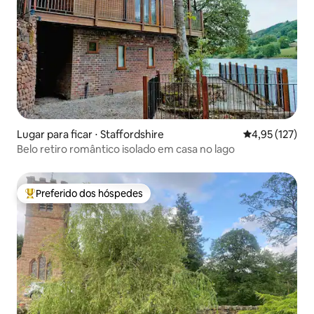
Lugar para ficar ⋅ Staffordshire
4,95 de uma av
4,95 (127)
Belo retiro romântico isolado em casa no lago
Preferido dos hóspedes
Entre os melhores preferidos dos hóspedes