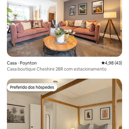
Casa ⋅ Poynton
4,98 de uma a
4,98 (43)
Casa boutique Cheshire 2BR com estacionamento
Preferido dos hóspedes
Preferido dos hóspedes