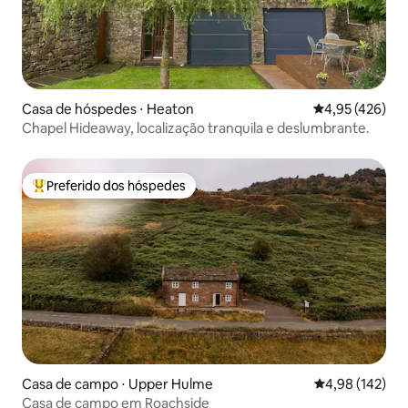
Casa de hóspedes ⋅ Heaton
4,95 de uma av
4,95 (426)
Chapel Hideaway, localização tranquila e deslumbrante.
Preferido dos hóspedes
Entre os melhores preferidos dos hóspedes
Casa de campo ⋅ Upper Hulme
4,98 de uma av
4,98 (142)
Casa de campo em Roachside