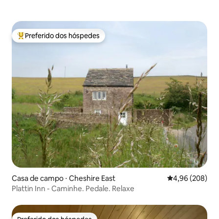
Preferido dos hóspedes
Entre os melhores preferidos dos hóspedes
Casa de campo ⋅ Cheshire East
4,96 de uma ava
4,96 (208)
Plattin Inn - Caminhe. Pedale. Relaxe