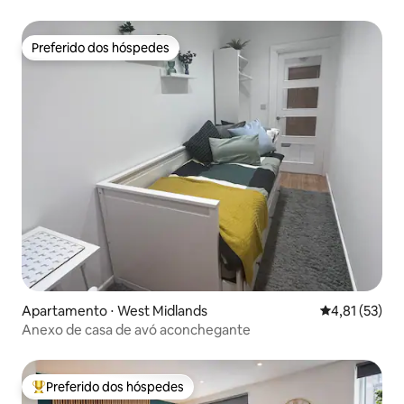
Preferido dos hóspedes
Preferido dos hóspedes
Apartamento ⋅ West Midlands
4,81 de uma a
4,81 (53)
Anexo de casa de avó aconchegante
Preferido dos hóspedes
Entre os melhores preferidos dos hóspedes