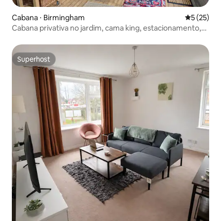
Cabana ⋅ Birmingham
5 de uma a
5 (25)
Cabana privativa no jardim, cama king, estacionamento,
estadia tranquila
Superhost
Superhost