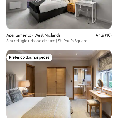
Apartamento ⋅ West Midlands
4,9 de uma a
4,9 (10)
Seu refúgio urbano de luxo | St. Paul’s Square
Preferido dos hóspedes
Preferido dos hóspedes