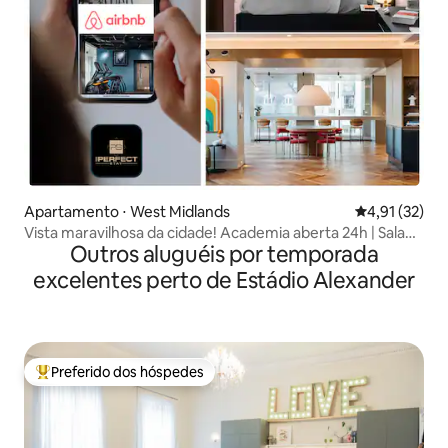
Apartamento ⋅ West Midlands
4,91 de uma a
4,91 (32)
Vista maravilhosa da cidade! Academia aberta 24h | Sala
Outros aluguéis por temporada
de cinema
excelentes perto de Estádio Alexander
Preferido dos hóspedes
Entre os melhores preferidos dos hóspedes