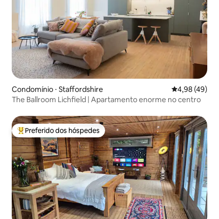
Condomínio ⋅ Staffordshire
4,98 de uma a
4,98 (49)
The Ballroom Lichfield | Apartamento enorme no centro
Preferido dos hóspedes
Entre os melhores preferidos dos hóspedes