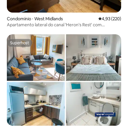
Condomínio ⋅ West Midlands
4,93 de uma av
4,93 (220)
Apartamento lateral do canal 'Heron's Rest' com
estacionamento
Superhost
Superhost