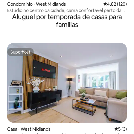
Condomínio ⋅ West Midlands
4,82 de uma av
4,82 (120)
Estúdio no centro da cidade, cama confortável perto da
Aluguel por temporada de casas para
estação New St.
famílias
Superhost
Superhost
Casa ⋅ West Midlands
5 de uma 
5 (3)