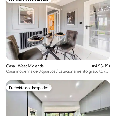
Preferido dos hóspedes
Casa ⋅ West Midlands
4,95 de uma a
4,95 (19)
Casa moderna de 3 quartos / Estacionamento gratuito /
Empreiteiros / Famílias
Preferido dos hóspedes
Preferido dos hóspedes