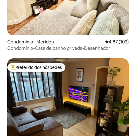
Condomínio ⋅ Meriden
4,87 de uma av
4,87 (102)
Condomínio-Casa de banho privada-Desenhador
Preferido dos hóspedes
Entre os melhores preferidos dos hóspedes