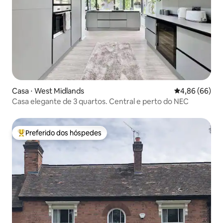
Casa ⋅ West Midlands
4,86 de uma av
4,86 (66)
Casa elegante de 3 quartos. Central e perto do NEC
Preferido dos hóspedes
Entre os melhores preferidos dos hóspedes