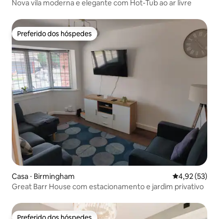
Nova vila moderna e elegante com Hot-Tub ao ar livre
Preferido dos hóspedes
Preferido dos hóspedes
Casa ⋅ Birmingham
4,92 de uma a
4,92 (53)
Great Barr House com estacionamento e jardim privativo
Preferido dos hóspedes