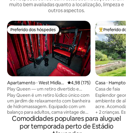
muito bem avaliadas quanto a localização, limpeza e
outros aspectos.
Preferido dos hóspedes
Preferido dos 
Preferido dos hóspedes
Entre os melhore
Apartamento ⋅ West Midlan
4,98 de uma avaliação média de 
4,98 (175)
Casa ⋅ Hampton i
ds
Play Queen — um retiro divertido e
Casa de faia
exclusivo com banheira de
Play Queen é um retiro lúdico único com
Esplendor georgia
hidromassagem
um jardim de relaxamento com banheira
ambiente de aldei
de hidromassagem. Equipado com um
acre. Acomoda no
balanço para adultos, cama vintage de
+ 2 crianças. Esta
Comodidades populares para aluguel
gaiola de cobre com 4 pôsteres, uma
carros. Situado pe
sala de jogos à prova de som composta
minutos de trem), 
por temporada perto de Estádio
por paredes de veludo vermelho e
expositores e con