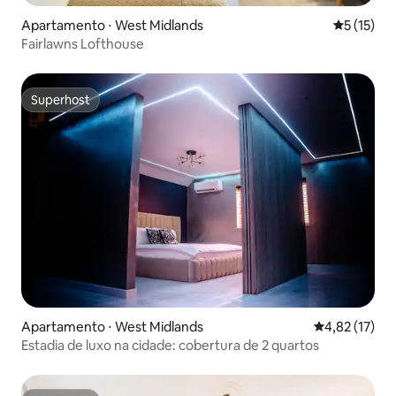
Apartamento ⋅ West Midlands
5 de uma a
5 (15)
Fairlawns Lofthouse
Superhost
Superhost
Apartamento ⋅ West Midlands
4,82 de uma a
4,82 (17)
Estadia de luxo na cidade: cobertura de 2 quartos