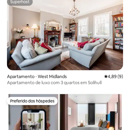
Superhost
Superhost
Apartamento ⋅ West Midlands
4,89 de uma 
4,89 (9)
Apartamento de luxo com 3 quartos em Solihull
Preferido dos hóspedes
Preferido dos hóspedes