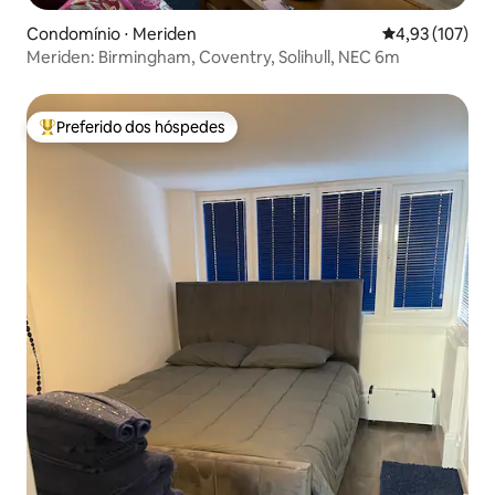
Condomínio ⋅ Meriden
4,93 de uma av
4,93 (107)
Meriden: Birmingham, Coventry, Solihull, NEC 6m
Preferido dos hóspedes
Entre os melhores preferidos dos hóspedes