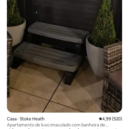
Casa ⋅ Stoke Heath
4,99 de uma ava
4,99 (520)
Apartamento de luxo imaculado com banheira de