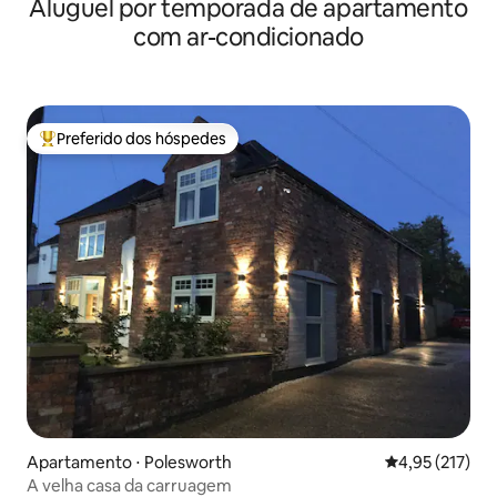
Aluguel por temporada de apartamento
hidromassagem privativa
com ar-condicionado
Preferido dos hóspedes
Entre os melhores preferidos dos hóspedes
Apartamento ⋅ Polesworth
4,95 de uma av
4,95 (217)
A velha casa da carruagem