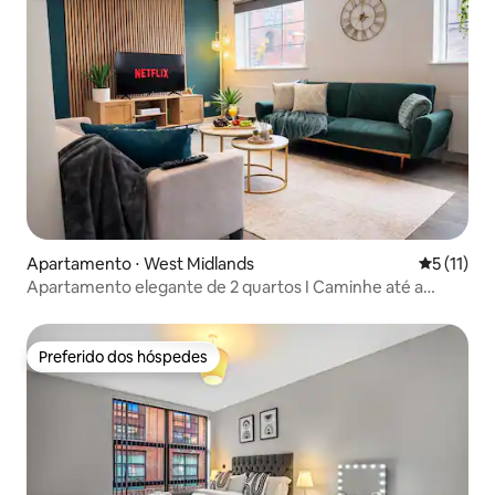
Apartamento ⋅ West Midlands
5 de uma a
5 (11)
Apartamento elegante de 2 quartos I Caminhe até a
cidade e estacionamento gratuito
Preferido dos hóspedes
Preferido dos hóspedes