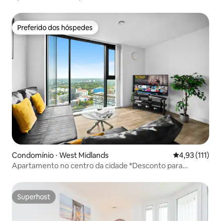
New Street
Preferido dos hóspedes
Preferido dos hóspedes
Condomínio ⋅ West Midlands
4,93 de uma av
4,93 (111)
Apartamento no centro da cidade *Desconto para
estadias longas*
Superhost
Superhost