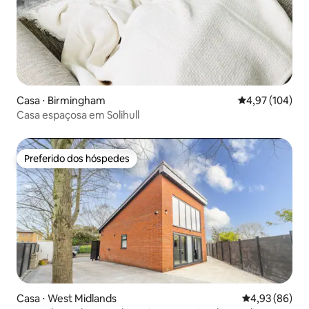
Casa ⋅ Birmingham
4,97 de uma av
4,97 (104)
Casa espaçosa em Solihull
Preferido dos hóspedes
Preferido dos hóspedes
Casa ⋅ West Midlands
4,93 de uma a
4,93 (86)