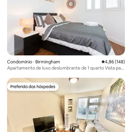
Condomínio ⋅ Birmingham
4,86 de uma av
4,86 (148)
Apartamento de luxo deslumbrante de 1 quarto Vista para
a cidade
Preferido dos hóspedes
Preferido dos hóspedes