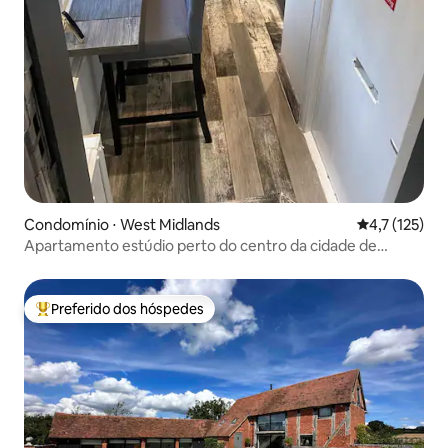
Condomínio ⋅ West Midlands
4,7 de uma av
4,7 (125)
Apartamento estúdio perto do centro da cidade de
Birmingham
Preferido dos hóspedes
Entre os melhores preferidos dos hóspedes