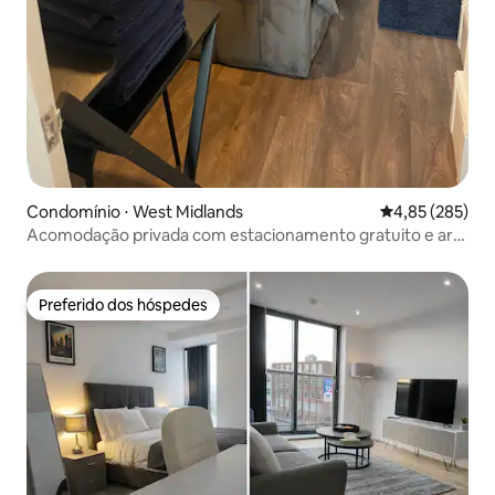
Condomínio ⋅ West Midlands
4,85 de uma av
4,85 (285)
Acomodação privada com estacionamento gratuito e ar-
condicionado a 7 minutos do aeroporto BHX/NEC
Preferido dos hóspedes
Preferido dos hóspedes