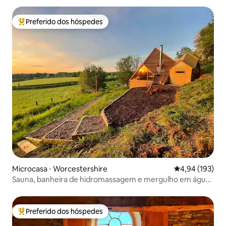
Preferido dos hóspedes
Entre os melhores preferidos dos hóspedes
Microcasa ⋅ Worcestershire
4,94 de uma av
4,94 (193)
Sauna, banheira de hidromassagem e mergulho em água
fria
Preferido dos hóspedes
Entre os melhores preferidos dos hóspedes