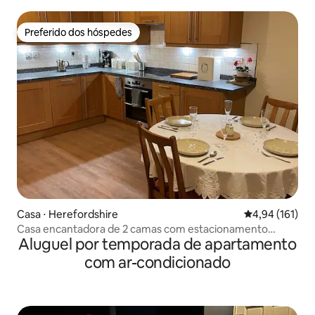
Cotswolds
Preferido dos hóspedes
Preferido dos hóspedes
Casa ⋅ Herefordshire
4,94 de uma av
4,94 (161)
Casa encantadora de 2 camas com estacionamento
Aluguel por temporada de apartamento
gratuito
com ar-condicionado