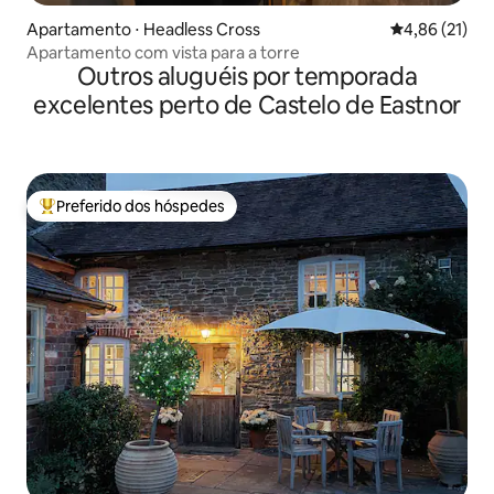
Apartamento ⋅ Headless Cross
4,86 de uma a
4,86 (21)
Apartamento com vista para a torre
Outros aluguéis por temporada
excelentes perto de Castelo de Eastnor
Preferido dos hóspedes
Entre os melhores preferidos dos hóspedes