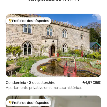
Preferido dos hóspedes
Entre os melhores preferidos dos hóspedes
Condomínio ⋅ Gloucestershire
4,97 de uma av
4,97 (358)
Apartamento privativo em uma casa histórica
deslumbrante
Preferido dos hóspedes
Entre os melhores preferidos dos hóspedes