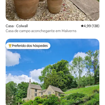
Casa ⋅ Colwall
4,99 de uma av
4,99 (138)
Casa de campo aconchegante em Malverns
Preferido dos hóspedes
Entre os melhores preferidos dos hóspedes