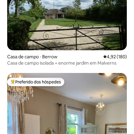
Casa de campo ⋅ Berrow
4,92 de uma av
4,92 (180)
Casa de campo isolada + enorme jardim em Malverns
Preferido dos hóspedes
Entre os melhores preferidos dos hóspedes