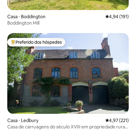
Casa ⋅ Boddington
4,94 de uma av
4,94 (191)
Boddington Mill
Preferido dos hóspedes
Entre os melhores preferidos dos hóspedes
Casa ⋅ Ledbury
4,97 de uma av
4,97 (221)
Casa de carruagens do século XVIII em propriedade rural
privada