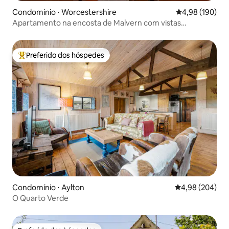
Condomínio ⋅ Worcestershire
4,98 de uma av
4,98 (190)
Apartamento na encosta de Malvern com vistas
espetaculares.
Preferido dos hóspedes
Entre os melhores preferidos dos hóspedes
Condomínio ⋅ Aylton
4,98 de uma ava
4,98 (204)
O Quarto Verde