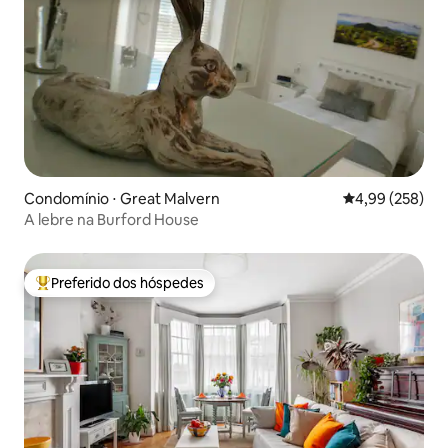
Condomínio ⋅ Great Malvern
4,99 de uma ava
4,99 (258)
A lebre na Burford House
Preferido dos hóspedes
Entre os melhores preferidos dos hóspedes