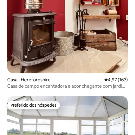
Casa ⋅ Herefordshire
4,97 de uma av
4,97 (163)
Casa de campo encantadora e aconchegante com jardim
privativo, Ledbury
Preferido dos hóspedes
Preferido dos hóspedes