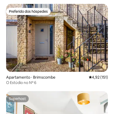
Preferido dos hóspedes
Preferido dos hóspedes
Apartamento ⋅ Brimscombe
4,92 de uma av
4,92 (151)
O Estúdio no Nº 6
Superhost
Superhost