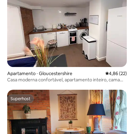
Apartamento ⋅ Gloucestershire
4,86 de uma a
4,86 (22)
Casa moderna confortável, apartamento inteiro, cama
king size
Superhost
Superhost