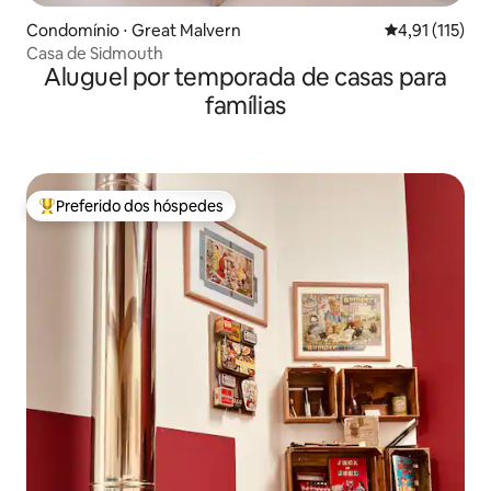
Condomínio ⋅ Great Malvern
4,91 de uma av
4,91 (115)
Casa de Sidmouth
Aluguel por temporada de casas para
famílias
Preferido dos hóspedes
Entre os melhores preferidos dos hóspedes