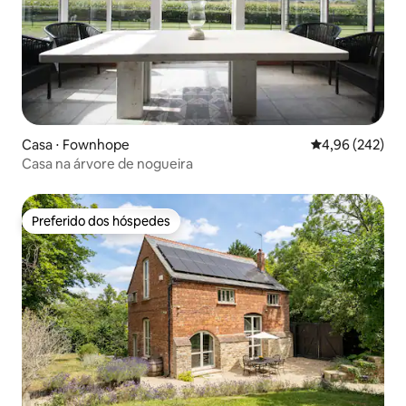
Casa ⋅ Fownhope
4,96 de uma ava
4,96 (242)
Casa na árvore de nogueira
Preferido dos hóspedes
Preferido dos hóspedes