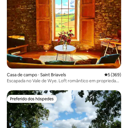
Casa de campo ⋅ Saint Briavels
5 de uma av
5 (369)
Escapada no Vale de Wye. Loft romântico em propriedade
de 40 acres
Preferido dos hóspedes
Preferido dos hóspedes