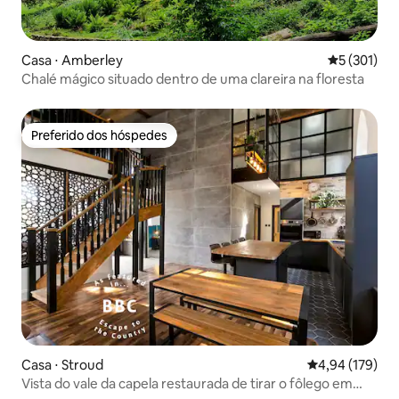
Casa ⋅ Amberley
5 de uma av
5 (301)
Chalé mágico situado dentro de uma clareira na floresta
Preferido dos hóspedes
Preferido dos hóspedes
Casa ⋅ Stroud
4,94 de uma av
4,94 (179)
Vista do vale da capela restaurada de tirar o fôlego em