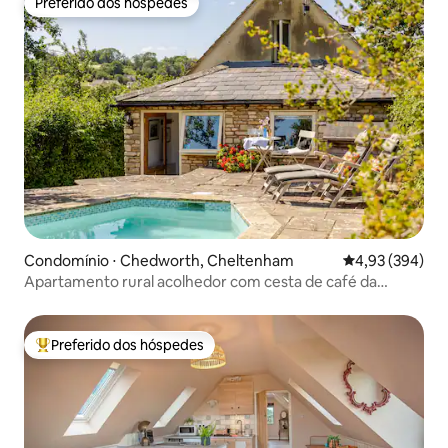
Preferido dos hóspedes
Preferido dos hóspedes
Condomínio ⋅ Chedworth, Cheltenham
4,93 de uma ava
4,93 (394)
Apartamento rural acolhedor com cesta de café da
manhã
Preferido dos hóspedes
Entre os melhores preferidos dos hóspedes