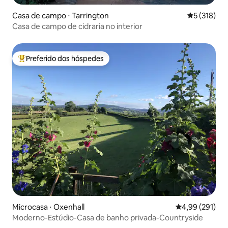
Casa de campo ⋅ Tarrington
5 de uma av
5 (318)
Casa de campo de cidraria no interior
Preferido dos hóspedes
Entre os melhores preferidos dos hóspedes
Microcasa ⋅ Oxenhall
4,99 de uma av
4,99 (291)
Moderno-Estúdio-Casa de banho privada-Countryside