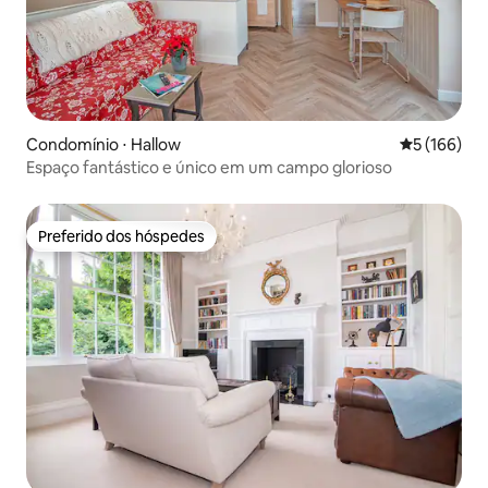
Condomínio ⋅ Hallow
5 de uma av
5 (166)
Espaço fantástico e único em um campo glorioso
Preferido dos hóspedes
Preferido dos hóspedes