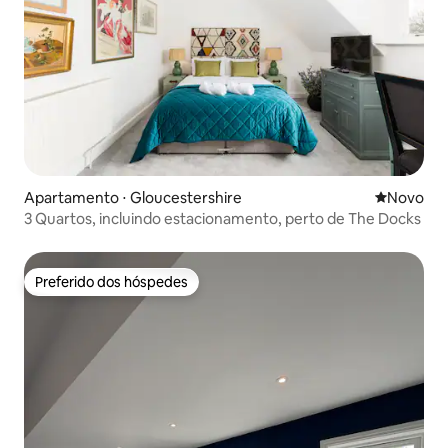
Apartamento ⋅ Gloucestershire
Novo lugar
Novo
3 Quartos, incluindo estacionamento, perto de The Docks
Preferido dos hóspedes
Preferido dos hóspedes