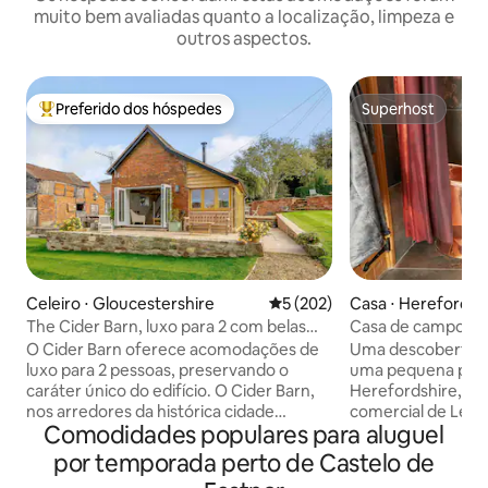
muito bem avaliadas quanto a localização, limpeza e
outros aspectos.
Preferido dos hóspedes
Superhost
Entre os melhores preferidos dos hóspedes
Superhost
Celeiro ⋅ Gloucestershire
5 de uma avaliação média de 
5 (202)
Casa ⋅ Herefordsh
The Cider Barn, luxo para 2 com belas
Casa de campo em 
vistas.
O Cider Barn oferece acomodações de
Uma descoberta in
luxo para 2 pessoas, preservando o
uma pequena pista
caráter único do edifício. O Cider Barn,
Herefordshire, a 
nos arredores da histórica cidade
comercial de Ledb
Comodidades populares para aluguel
mercantil de Ledbury, desfruta de uma
campo chique de u
localização rural idílica, vistas
perfeito para cas
por temporada perto de Castelo de
deslumbrantes e caminhadas e ciclismo
acabamento recup