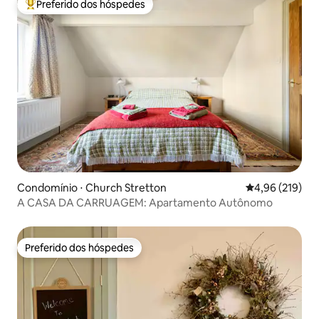
Preferido dos hóspedes
Entre os melhores preferidos dos hóspedes
Condomínio ⋅ Church Stretton
4,96 de uma av
4,96 (219)
A CASA DA CARRUAGEM: Apartamento Autônomo
Preferido dos hóspedes
Preferido dos hóspedes