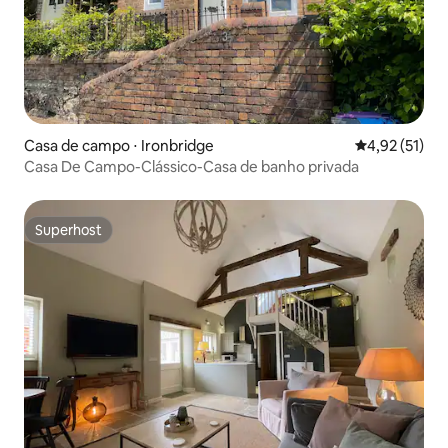
Casa de campo ⋅ Ironbridge
4,92 de uma a
4,92 (51)
Casa De Campo-Clássico-Casa de banho privada
Superhost
Superhost