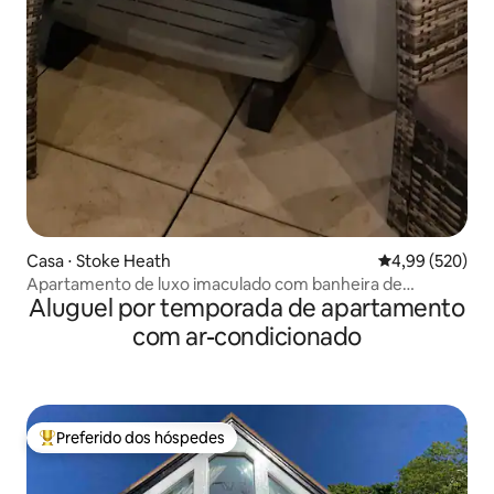
Casa ⋅ Stoke Heath
4,99 de uma ava
4,99 (520)
Apartamento de luxo imaculado com banheira de
Aluguel por temporada de apartamento
hidromassagem privativa
com ar-condicionado
Preferido dos hóspedes
Entre os melhores preferidos dos hóspedes