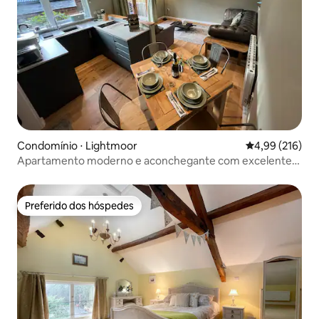
Condomínio ⋅ Lightmoor
4,99 de uma av
4,99 (216)
Apartamento moderno e aconchegante com excelente
rede de contatos
Preferido dos hóspedes
Preferido dos hóspedes