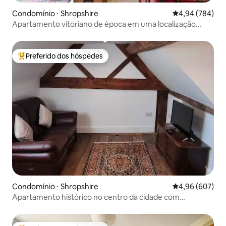
Condomínio ⋅ Shropshire
4,94 de uma ava
4,94 (784)
Apartamento vitoriano de época em uma localização
tranquila.
Preferido dos hóspedes
Entre os melhores preferidos dos hóspedes
Condomínio ⋅ Shropshire
4,96 de uma ava
4,96 (607)
Apartamento histórico no centro da cidade com
estacionamento