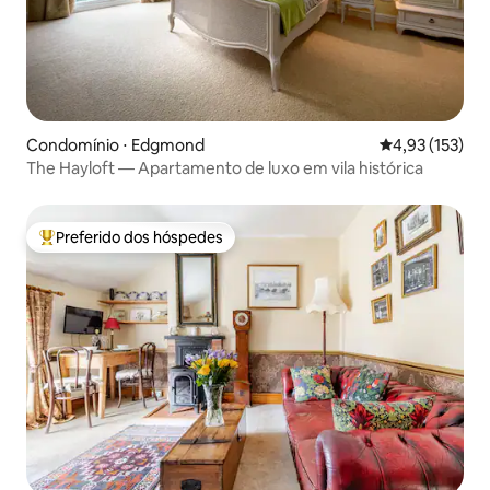
Condomínio ⋅ Edgmond
4,93 de uma av
4,93 (153)
The Hayloft — Apartamento de luxo em vila histórica
Preferido dos hóspedes
Entre os melhores preferidos dos hóspedes