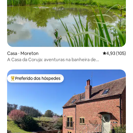
Casa ⋅ Moreton
4,93 de uma av
4,93 (105)
A Casa da Coruja: aventuras na banheira de
hidromassagem em Moreton
Preferido dos hóspedes
Entre os melhores preferidos dos hóspedes