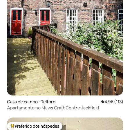
Casa de campo ⋅ Telford
4,96 de uma av
4,96 (113)
Apartamento no Maws Craft Centre Jackfield
Preferido dos hóspedes
Entre os melhores preferidos dos hóspedes