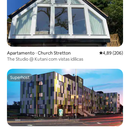
Apartamento ⋅ Church Stretton
4,89 de uma ava
4,89 (206)
The Studio @ Kutani com vistas idílicas
Superhost
Superhost