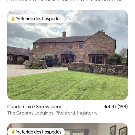
Preferido dos hóspedes
Entre os melhores preferidos dos hóspedes
Condomínio ⋅ Shrewsbury
4,97 de uma av
4,97 (198)
The Grooms Lodgings, Pitchford, Inglaterra
Preferido dos hóspedes
Entre os melhores preferidos dos hóspedes