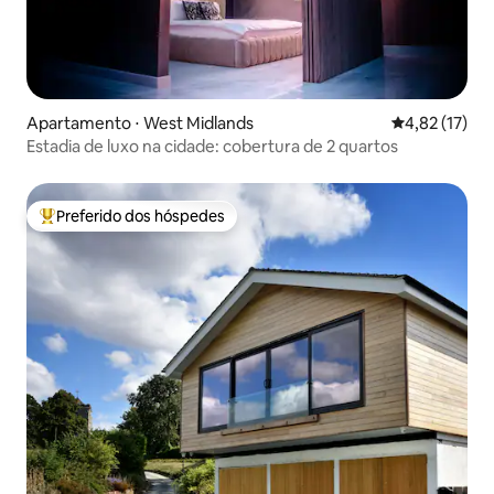
Apartamento ⋅ West Midlands
4,82 de uma a
4,82 (17)
Estadia de luxo na cidade: cobertura de 2 quartos
Preferido dos hóspedes
Entre os melhores preferidos dos hóspedes