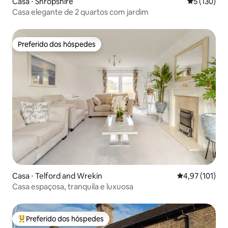
Casa ⋅ Shropshire
5 de uma av
5 (130)
Casa elegante de 2 quartos com jardim
Preferido dos hóspedes
Preferido dos hóspedes
Casa ⋅ Telford and Wrekin
4,97 de uma av
4,97 (101)
Casa espaçosa, tranquila e luxuosa
Preferido dos hóspedes
Entre os melhores preferidos dos hóspedes