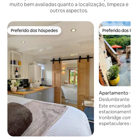
muito bem avaliadas quanto a localização, limpeza e
outros aspectos.
Preferido dos hóspedes
Preferido dos hó
Preferido dos hóspedes
Preferido dos hó
Apartamento ⋅ Iro
Deslumbrante ap
terraço e vista pa
Este encantador 
estacionamento e
Ironbridge com as 
espetaculares da I
para o sul o dia t
ar livre para bici