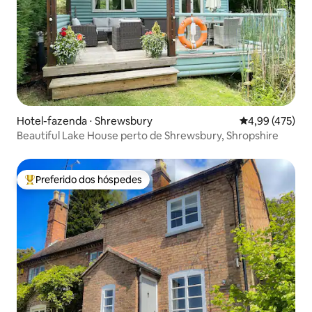
Hotel-fazenda ⋅ Shrewsbury
4,99 de uma av
4,99 (475)
Beautiful Lake House perto de Shrewsbury, Shropshire
Preferido dos hóspedes
Entre os melhores preferidos dos hóspedes