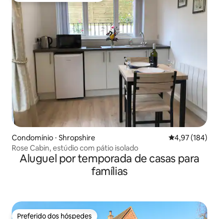
Condomínio ⋅ Shropshire
4,97 de uma av
4,97 (184)
Rose Cabin, estúdio com pátio isolado
Aluguel por temporada de casas para
famílias
Preferido dos hóspedes