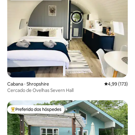
Cabana ⋅ Shropshire
4,99 de uma av
4,99 (173)
Cercado de Ovelhas Severn Hall
Preferido dos hóspedes
Entre os melhores preferidos dos hóspedes