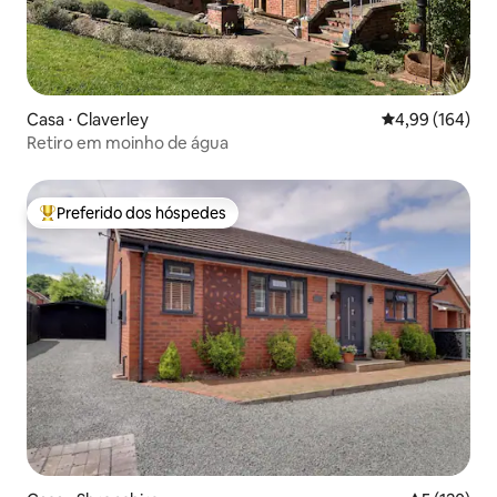
Casa ⋅ Claverley
4,99 de uma av
4,99 (164)
Retiro em moinho de água
Preferido dos hóspedes
Entre os melhores preferidos dos hóspedes