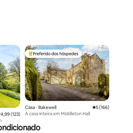
ções
Preferido dos hóspedes
os hóspedes
Entre os melhores preferidos dos hóspedes
Casa ⋅ Bakewell
5 de uma avaliação 
5 (166)
A casa inteira em Middleton Hall
ções
,99 de uma avaliação média de 5, 123 avaliações
4,99 (123)
n
ondicionado