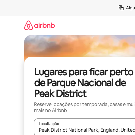
Pular
Algu
para
o
conteúdo
Lugares para ficar perto
de Parque Nacional de
Peak District
Reserve locações por temporada, casas e mu
mais no Airbnb
Localização
Quando os resultados estiverem disponíveis, expl