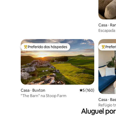
Casa ⋅ R
Escapada 
veados
Preferido dos hóspedes
Prefe
Entre os melhores preferidos dos hóspedes
Entre os
Casa ⋅ Buxton
5 de uma avaliação m
5 (160)
"The Barn" na Stoop Farm
Casa ⋅ Ba
Refúgio t
Aluguel po
Chatswort