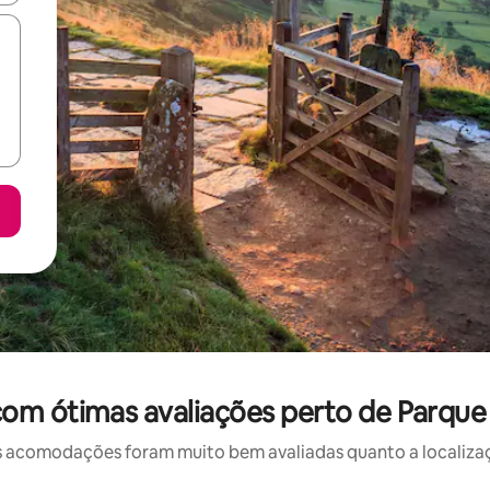
om ótimas avaliações perto de Parque N
 acomodações foram muito bem avaliadas quanto a localizaçã