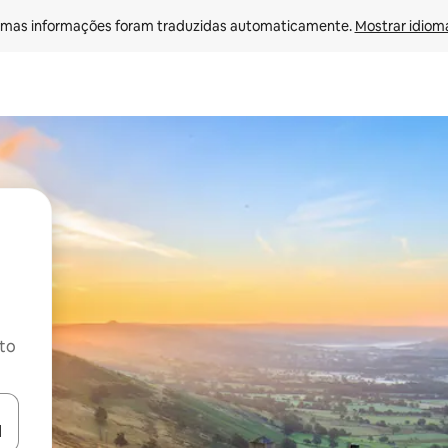
mas informações foram traduzidas automaticamente. 
Mostrar idioma
ito
ore-os usando as seta para cima e para baixo do teclado ou tocando e