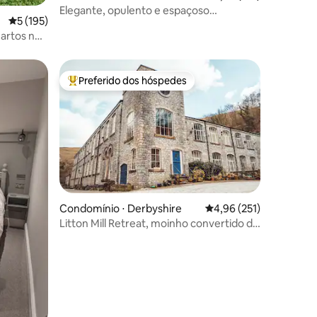
Elegante, opulento e espaçoso
5 de uma avaliação média de 5, 195 avaliações
5 (195)
apartamento 18C. Peaks
artos no
Preferido dos hóspedes
Entre os melhores preferidos dos hóspedes
ções
Condomínio ⋅ Derbyshire
4,96 de uma avaliação 
4,96 (251)
Litton Mill Retreat, moinho convertido de
luxo