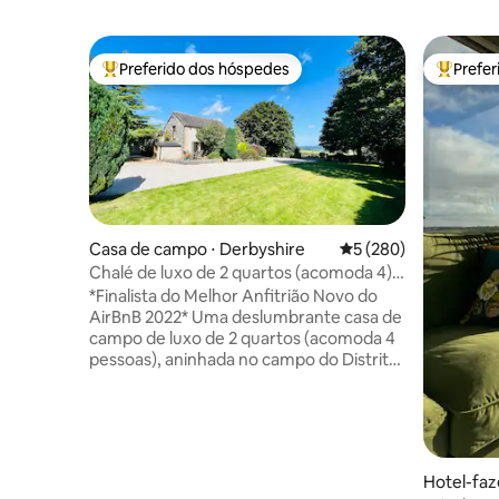
Preferido dos hóspedes
Prefe
Entre os melhores preferidos dos hóspedes
Entre os
Casa de campo ⋅ Derbyshire
5 de uma avaliação m
5 (280)
Chalé de luxo de 2 quartos (acomoda 4)
com vistas deslumbrantes
*Finalista do Melhor Anfitrião Novo do
AirBnB 2022* Uma deslumbrante casa de
campo de luxo de 2 quartos (acomoda 4
pessoas), aninhada no campo do Distrito
de Peak, com vistas soberbas sobre a
Chatsworth House. Refeições ao ar livre,
animais de fazenda, estacionamento
privativo (com carregamento elétrico) e
caminhadas tranquilas - tudo a uma curta
Hotel-faz
distância de carro de Bakewell, Matlock e