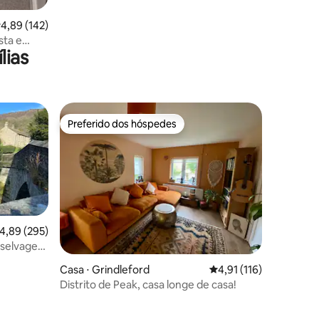
,89 de uma avaliação média de 5, 142 avaliações
4,89 (142)
sta e
lias
Preferido dos hóspedes
os hóspedes
Preferido dos hóspedes
,89 de uma avaliação média de 5, 295 avaliações
4,89 (295)
 selvagem
Casa ⋅ Grindleford
4,91 de uma avaliação 
4,91 (116)
Distrito de Peak, casa longe de casa!