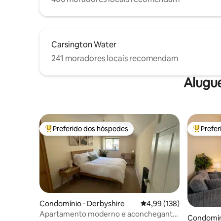
Carsington Water
241 moradores locais recomendam
Alugu
Preferido dos hóspedes
Prefe
Entre os melhores preferidos dos hóspedes
Entre os
Condomínio ⋅ Derbyshire
4,99 de uma avaliação m
4,99 (138)
Apartamento moderno e aconchegante
Condomíni