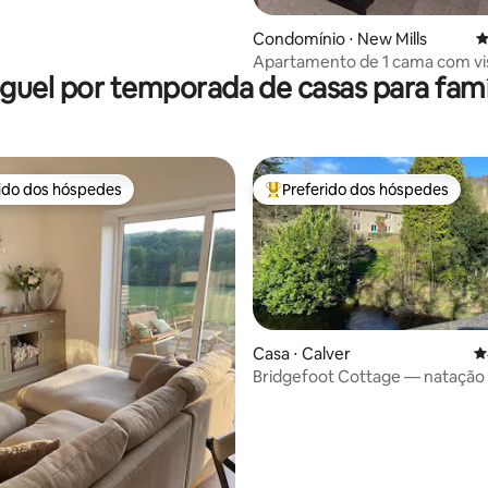
Condomínio ⋅ New Mills
4
Apartamento de 1 cama com vi
guel por temporada de casas para famí
sofá-cama
rido dos hóspedes
Preferido dos hóspedes
 melhores preferidos dos hóspedes
Entre os melhores preferidos d
Casa ⋅ Calver
4
Bridgefoot Cottage — natação
e banheira de hidromassagem
édia de 5, 403 avaliações