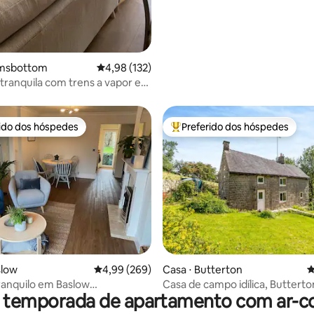
amsbottom
4,98 de uma avaliação média de 5, 132 avalia
4,98 (132)
tranquila com trens a vapor e
rido dos hóspedes
Preferido dos hóspedes
 melhores preferidos dos hóspedes
Entre os melhores preferidos d
édia de 5, 160 avaliações
slow
4,99 de uma avaliação média de 5, 269 avalia
4,99 (269)
Casa ⋅ Butterton
4
ranquilo em Baslow
Casa de campo idílica, Butterto
r temporada de apartamento com ar-c
h, Peak District