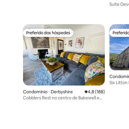
no centro de Buxton | Peak District
Suíte Dev
Estaciona
Preferido dos hóspedes
Preferid
Preferido dos hóspedes
Preferid
Condomíni
Six Litton
Water Mill
Condomínio ⋅ Derbyshire
4,8 de uma avaliação m
4,8 (188)
Cobblers Rest no centro de Bakewell e
estacionamento gratuito