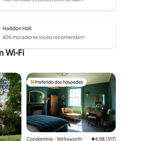
Haddon Hall
406 moradores locais recomendam
 Wi-Fi
Preferido dos hóspedes
os hóspedes
Entre os melhores preferidos dos hóspedes
ções
Condomínio ⋅ Wirksworth
4,98 de uma avaliação 
4,98 (317)