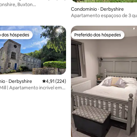
onshire, Buxton
Condomínio ⋅ Derbyshire
mento privado S.A.
Apartamento espaçoso de 3 qu
2º andar
o dos hóspedes
Preferido dos hóspedes
o dos hóspedes
Preferido dos hóspedes
o ⋅ Derbyshire
4,91 de uma avaliação média de 5, 224 avalia
4,91 (224)
 Mill | Apartamento incrível em
édia de 5, 188 avaliações