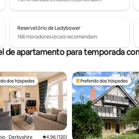
Reservatório de Ladybower
166 moradores locais recomendam
el de apartamento para temporada com
rido dos hóspedes
Preferido dos hóspedes
 melhores preferidos dos hóspedes
Entre os melhores preferidos d
édia de 5, 138 avaliações
o ⋅ Derbyshire
4,96 de uma avaliação média de 5, 120 avalia
4,96 (120)