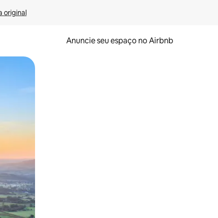
 original
Anuncie seu espaço no Airbnb
 deslizando o dedo na tela.