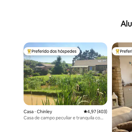
Alu
Preferido dos hóspedes
Prefe
Entre os melhores preferidos dos hóspedes
Entre os
Casa ⋅ Chinley
4,97 de uma avaliação m
4,97 (403)
Casa de campo peculiar e tranquila com
vista 360° no distrito de Peak