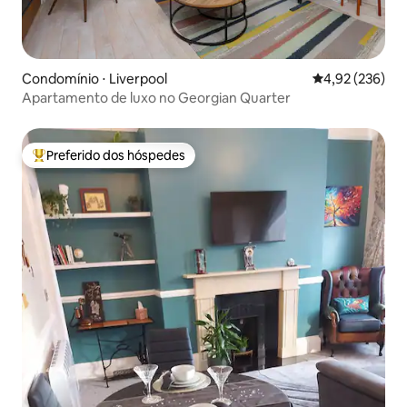
Condomínio ⋅ Liverpool
4,92 de uma av
4,92 (236)
Apartamento de luxo no Georgian Quarter
Preferido dos hóspedes
Entre os melhores preferidos dos hóspedes