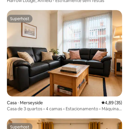
Harrow Lodge, Anfield - Estritamente sem festas
Superhost
Superhost
Casa ⋅ Merseyside
4,89 de uma a
4,89 (35)
Casa de 3 quartos • 4 camas • Estacionamento • Máquina
de lavar e secar roupa
Superhost