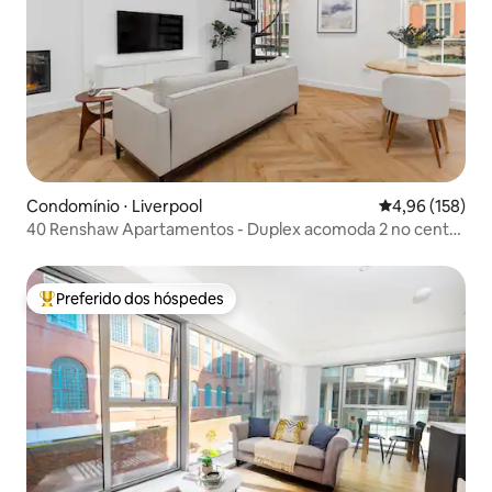
Condomínio ⋅ Liverpool
4,96 de uma av
4,96 (158)
40 Renshaw Apartamentos - Duplex acomoda 2 no centro
da cidade
Preferido dos hóspedes
Entre os melhores preferidos dos hóspedes