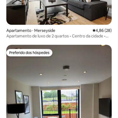
Apartamento ⋅ Merseyside
4,86 de uma a
4,86 (28)
Apartamento de luxo de 2 quartos • Centro da cidade •
Estacionamento seguro + varanda
Preferido dos hóspedes
Preferido dos hóspedes