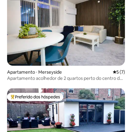
Apartamento ⋅ Merseyside
5 de uma 
5 (7)
Apartamento acolhedor de 2 quartos perto do centro da
cidade
Preferido dos hóspedes
Entre os melhores preferidos dos hóspedes