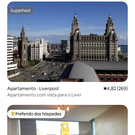
Superhost
Superhost
Apartamento ⋅ Liverpool
4,82 de uma ava
4,82 (269)
Apartamento com vista para o Liver
Preferido dos hóspedes
Entre os melhores preferidos dos hóspedes