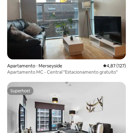
Apartamento ⋅ Merseyside
4,87 de uma av
4,87 (127)
Apartamento MC - Central "Estacionamento gratuito"
Superhost
Superhost