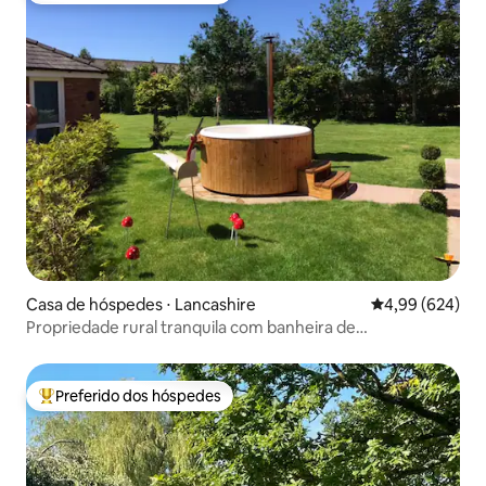
Casa de hóspedes ⋅ Lancashire
4,99 de uma ava
4,99 (624)
Propriedade rural tranquila com banheira de
hidromassagem sueca
Preferido dos hóspedes
Entre os melhores preferidos dos hóspedes