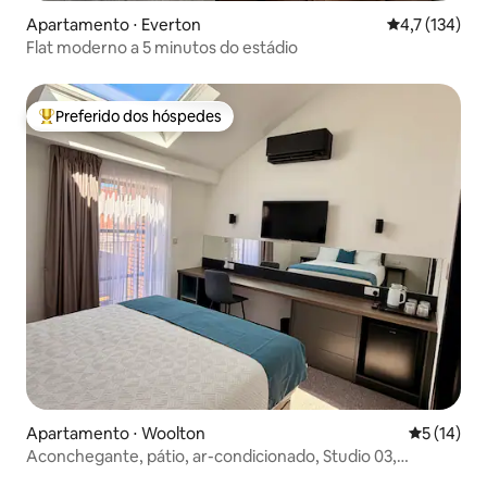
Apartamento ⋅ Everton
4,7 de uma av
4,7 (134)
Flat moderno a 5 minutos do estádio
Preferido dos hóspedes
Entre os melhores preferidos dos hóspedes
Apartamento ⋅ Woolton
5 de uma a
5 (14)
Aconchegante, pátio, ar-condicionado, Studio 03,
Woolton Village.