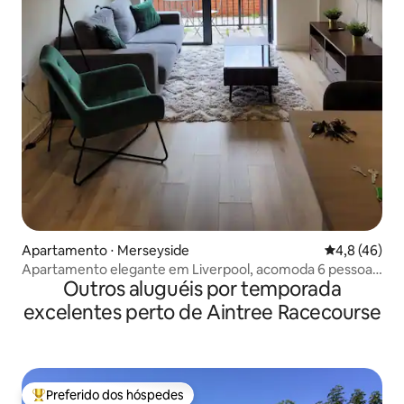
Apartamento ⋅ Merseyside
4,8 de uma a
4,8 (46)
Apartamento elegante em Liverpool, acomoda 6 pessoas,
Outros aluguéis por temporada
2 banheiros.
excelentes perto de Aintree Racecourse
Preferido dos hóspedes
Entre os melhores preferidos dos hóspedes