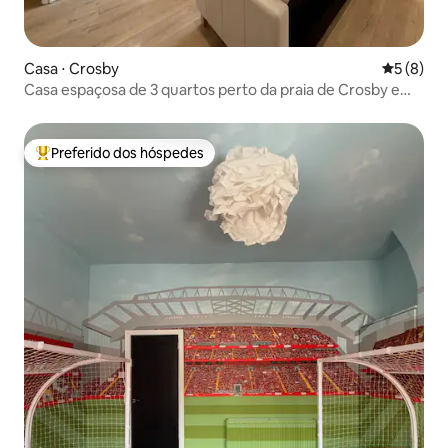
Casa ⋅ Crosby
5 de uma 
5 (8)
Casa espaçosa de 3 quartos perto da praia de Crosby e
Liverpool
Preferido dos hóspedes
Entre os melhores preferidos dos hóspedes