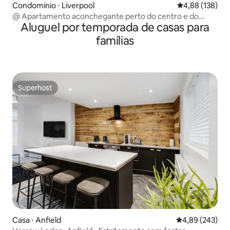
Condomínio ⋅ Liverpool
4,88 de uma av
4,88 (138)
@ Apartamento aconchegante perto do centro e do
Aluguel por temporada de casas para
estádio @ Estacionamento GRATUITO
famílias
Superhost
Superhost
Casa ⋅ Anfield
4,89 de uma ava
4,89 (243)