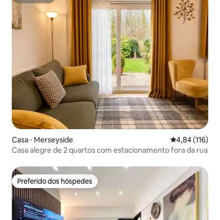
Superhost
Casa ⋅ Merseyside
4,84 de uma av
4,84 (116)
Casa alegre de 2 quartos com estacionamento fora da rua
Preferido dos hóspedes
Preferido dos hóspedes