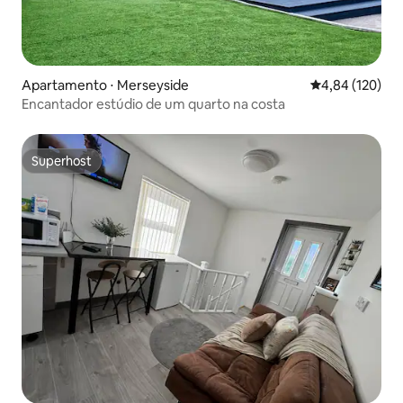
Apartamento ⋅ Merseyside
4,84 de uma av
4,84 (120)
Encantador estúdio de um quarto na costa
Superhost
Superhost