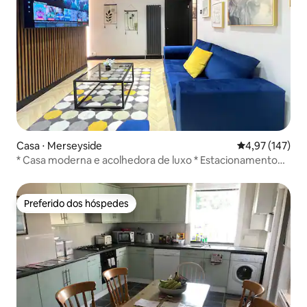
Casa ⋅ Merseyside
4,97 de uma av
4,97 (147)
* Casa moderna e acolhedora de luxo * Estacionamento
gratuito *
Preferido dos hóspedes
Preferido dos hóspedes