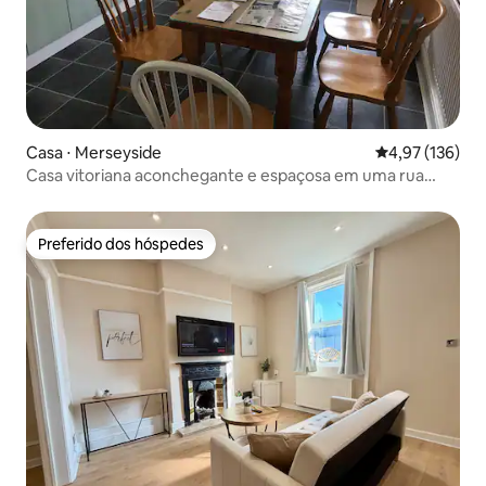
Casa ⋅ Merseyside
4,97 de uma av
4,97 (136)
Casa vitoriana aconchegante e espaçosa em uma rua
tranquila.
Preferido dos hóspedes
Preferido dos hóspedes