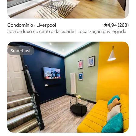
Condomínio ⋅ Liverpool
4,94 de uma ava
4,94 (268)
Joia de luxo no centro da cidade | Localização privilegiada
Superhost
Superhost