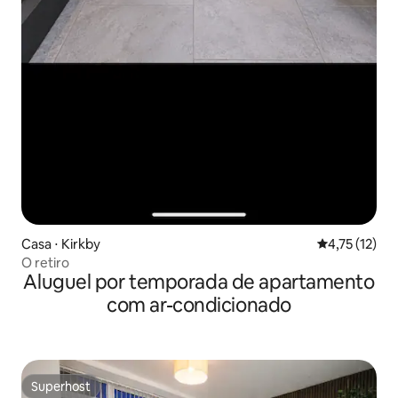
Casa ⋅ Kirkby
4,75 de uma a
4,75 (12)
O retiro
Aluguel por temporada de apartamento
com ar-condicionado
Superhost
Superhost