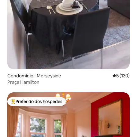
Condomínio ⋅ Merseyside
5 de uma av
5 (130)
Praça Hamilton
Preferido dos hóspedes
Entre os melhores preferidos dos hóspedes