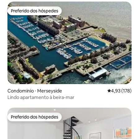
Preferido dos hóspedes
Preferido dos hóspedes
Condomínio ⋅ Merseyside
4,93 de uma av
4,93 (178)
Lindo apartamento à beira-mar
Preferido dos hóspedes
Preferido dos hóspedes