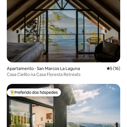
Apartamento ⋅ San Marcos La Laguna
5 de uma a
5 (16)
Casa Cielito na Casa Floresta Retreats
Preferido dos hóspedes
Entre os melhores preferidos dos hóspedes