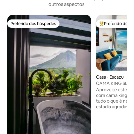
outros aspectos.
Preferido dos hóspedes
Preferido dos 
Preferido dos hóspedes
Entre os melhore
Casa ⋅ Escazu
CAMA KING SIZE, e
HillView, áreas ve
Aproveite este ap
com cama king siz
tudo o que é nece
estadia agradável.
uma localização pr
se sentirá longe d
shoppings, restaur
Você ficará impre