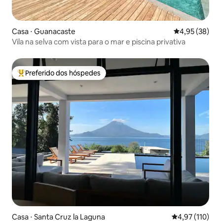
Casa ⋅ Guanacaste
4,95 de uma a
4,95 (38)
Vila na selva com vista para o mar e piscina privativa
Preferido dos hóspedes
Entre os melhores preferidos dos hóspedes
Casa ⋅ Santa Cruz la Laguna
4,97 de uma av
4,97 (110)