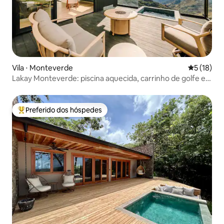
Vila ⋅ Monteverde
5 de uma a
5 (18)
Lakay Monteverde: piscina aquecida, carrinho de golfe e
café da manhã
Preferido dos hóspedes
Entre os melhores preferidos dos hóspedes