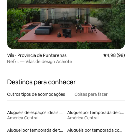
Vila ⋅ Provincia de Puntarenas
4,98 de uma av
4,98 (98)
Nefrit — Vilas de design Achiote
Destinos para conhecer
Outros tipos de acomodações
Coisas para fazer
Aluguéis de espaços ideais para famílias
Aluguel por temporada de casas de hóspedes
América Central
América Central
Aluguel por temporada de townhouses
Aluguéis por temporada com banheiro para PCD