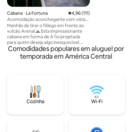
belos detalhes fei
arquiteto apaixon
espaços harmonios
Cabana ⋅ La Fortuna
4,96 de uma avaliação média de 
4,96 (111)
apartamento é lu
Acomodação aconchegante com vista
aconchegante, co
para o vulcão - Casa em formato de A
Manhãs de tirar o fôlego em frente ao
permitem a entrad
com banheira de hidromassagem e deck
vulcão Arenal 🌋 Esta impressionante
oferecem uma vis
cabana em forma de A foi projetada
cidade e do campo
para quem deseja algo inesquecível.
Comodidades populares em aluguel por
Situada diretamente em frente ao
majestoso Vulcão Arenal, a vista não é
temporada em América Central
apenas cênica, é cinematográfica.
Construída sob as linhas ousadas da
arquitetura moderna de design preto, a
cabana combina estilo elegante com
calor aconchegante, oferecendo um
equilíbrio único entre design e natureza.
No LAVA Homes, você pode desfrutar
de uma banheira de hidromassagem
Cozinha
Wi-Fi
privativa, janelas panorâmicas e um
lounge com rede suspensa.