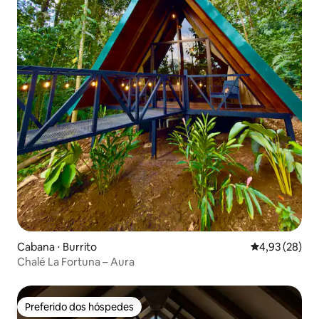
Cabana ⋅ Burrito
4,93 de uma a
4,93 (28)
Chalé La Fortuna – Aura
Preferido dos hóspedes
Preferido dos hóspedes