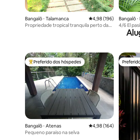
Bangalô ⋅ Talamanca
4,98 de uma avaliação m
4,98 (196)
Bangalô ⋅
Propriedade tropical tranquila perto da
4/6 El pas
Alu
praia de Playa Chiquita
privée
Preferido dos hóspedes
Preferid
Entre os melhores preferidos dos hóspedes
Preferid
Bangalô ⋅ Atenas
4,98 de uma avaliação m
4,98 (164)
Pequeno paraíso na selva