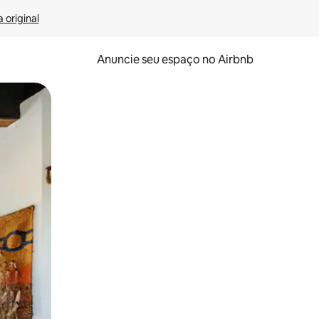
 original
Anuncie seu espaço no Airbnb
 deslizando o dedo na tela.