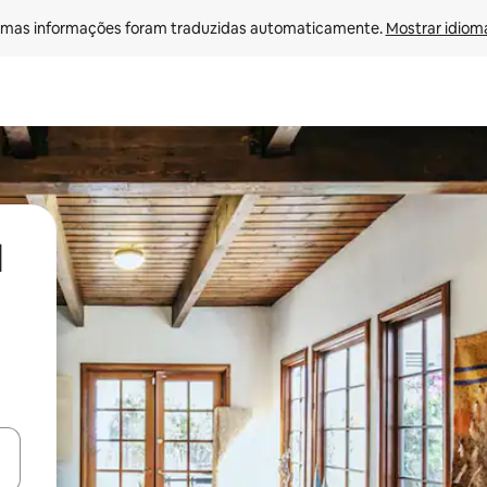
mas informações foram traduzidas automaticamente. 
Mostrar idioma
l
ore-os usando as seta para cima e para baixo do teclado ou tocando e