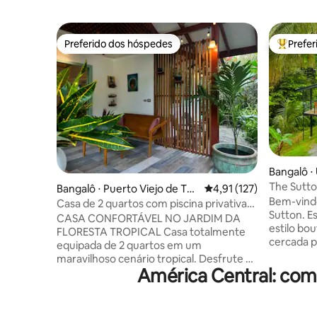
Preferido dos hóspedes
Prefe
Preferido dos hóspedes
Entre os
Bangalô ⋅ 
The Sutt
Bangalô ⋅ Puerto Viejo de Tal
4,91 de uma avaliação m
4,91 (127)
Bem-vind
amanca
Casa de 2 quartos com piscina privativa
Sutton. E
em jardim na selva
CASA CONFORTÁVEL NO JARDIM DA
estilo bo
FLORESTA TROPICAL Casa totalmente
cercada p
equipada de 2 quartos em um
gloriosa.
maravilhoso cenário tropical. Desfrute da
pessoa es
América Central: com
natureza e observe a vida selvagem na
uma exper
Casa Lirio. A uma curta distância a pé de
conveniê
lindas praias (1,5 km), a 5 minutos de
privativa
carro do animado Puerto Viejo e a 20