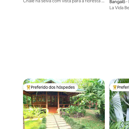
Chalé na selva com vista para a floresta e
Bangalô ⋅
cozinha, 1'
La Vida Be
Preferido dos hóspedes
Prefe
Entre os melhores preferidos dos hóspedes
Entre os