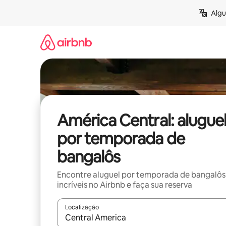
Pular
Algu
para
o
conteúdo
América Central: alugue
por temporada de
bangalôs
Encontre aluguel por temporada de bangalôs
incríveis no Airbnb e faça sua reserva
Localização
Quando os resultados estiverem disponíveis, expl