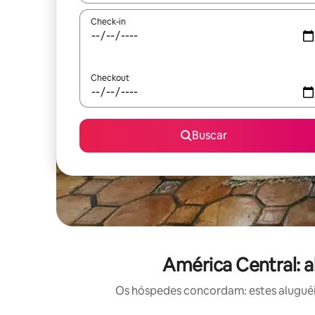
Check-in
Checkout
Buscar
América Central: 
Os hóspedes concordam: estes aluguéi