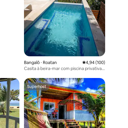
ções
Bangalô ⋅ Roatan
4,94 de uma avaliação 
4,94 (100)
Casita à beira-mar com piscina privativa +
recife
Superhost
Superhost