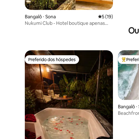
Bangalô ⋅ Sona
5 de uma avaliação 
5 (19)
Nukumi Club - Hotel boutique apenas
Ou
para adultos
Preferido dos hóspedes
Prefe
Preferido dos hóspedes
Entre os
Bangalô ⋅
Beachfron
Villa Nort