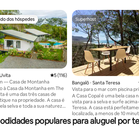
rido dos hóspedes
Superhost
 melhores preferidos dos hóspedes
Superhost
Uvita
5 de uma avaliação média de 5, 116 avalia
5 (116)
on — Casa de Montanha
édia de 5, 127 avaliações
Bangalô ⋅ Santa Teresa
o à Casa da Montanha em The
Vista para o mar com piscina pr
sta é uma das três casas de
Praia de Santa Teresa
A Casa Copal é uma bela casa 
utique na propriedade. A casa é
vista para a selva e surfe acima
ela selva e toda a sua natureza
Teresa. A casa está perfeitam
 Alugue uma para você e aquela
localizada, a menos de 10 minut
pecial ou todas as três para
odidades populares para aluguel por 
de incríveis praias de areia bran
iência de vila em grupo com a
surfe, bem como alguns dos m
ncia de acomodações
restaurantes da cidade, enqua
s. Cada unidade tem seu próprio
oferece muita privacidade. Ce