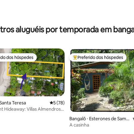
média de 5, 19 avaliações
tros aluguéis por temporada em banga
rido dos hóspedes
Preferido dos hóspedes
 melhores preferidos dos hóspedes
Entre os melhores preferidos d
 Santa Teresa
5 de uma avaliação média de 5, 78 avalia
5 (78)
t Hideaway: Villas Almendros -
e
Bangalô ⋅ Esterones de Samar
a
A casinha