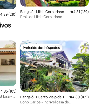
Bangalô ⋅ Little Corn Island
4,81 de uma avaliação 
4,81 (139)
ções
,89 de uma avaliação média de 5, 210 avaliações
4,89 (210)
Praia de Little Corn Island
ivos
Preferido dos hóspedes
Preferido dos hóspedes
,85 de uma avaliação média de 5, 105 avaliações
4,85 (105)
ilosa - El
Bangalô ⋅ Puerto Viejo de Tal
4,89 de uma avaliação 
4,89 (189)
amanca
Boho Caribe - Incrível casa de
praia/piscina com alma!