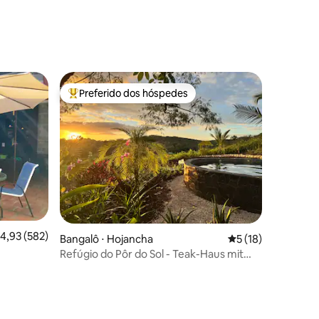
ções
Preferido dos hóspedes
os hóspedes
Entre os melhores preferidos dos hóspedes
,93 de uma avaliação média de 5, 582 avaliações
4,93 (582)
ções
Bangalô ⋅ Hojancha
5 de uma avaliação
5 (18)
Refúgio do Pôr do Sol - Teak-Haus mit
Garten & Pool