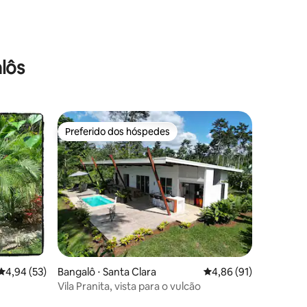
lôs
Preferido dos hóspedes
os hóspedes
Preferido dos hóspedes
ções
4,94 de uma avaliação média de 5, 53 avaliações
4,94 (53)
Bangalô ⋅ Santa Clara
4,86 de uma avaliação
4,86 (91)
Vila Pranita, vista para o vulcão