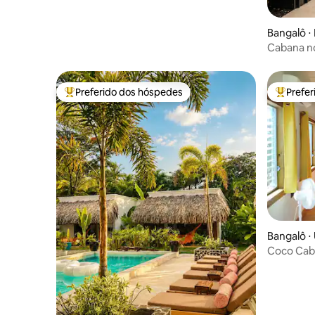
Bangalô ⋅
Cabana no
privativa 
Preferido dos hóspedes
Prefe
Entre os melhores preferidos dos hóspedes
Entre os
Bangalô ⋅ 
Coco Caba