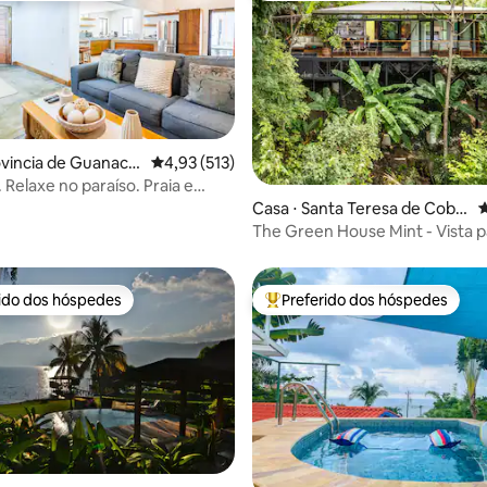
édia de 5, 165 avaliações
ovincia de Guanaca
4,93 de uma avaliação média de 5, 513 avalia
4,93 (513)
 Relaxe no paraíso. Praia e
. 2 camas king size
Casa ⋅ Santa Teresa de Coba
4
no
The Green House Mint - Vista p
piscina privativa
rido dos hóspedes
Preferido dos hóspedes
 melhores preferidos dos hóspedes
Entre os melhores preferidos d