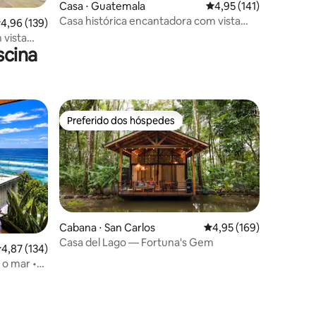
Casa ⋅ Guatemala
4,95 de uma avaliação 
4,95 (141)
ções
Casa histórica encantadora com vista
,96 de uma avaliação média de 5, 139 avaliações
4,96 (139)
para o vulcão
 vista
scina
o de MA
Preferido dos hóspedes
Preferido dos hóspedes
Cabana ⋅ San Carlos
4,95 de uma avaliação 
4,95 (169)
Casa del Lago — Fortuna's Gem
,87 de uma avaliação média de 5, 134 avaliações
4,87 (134)
 o mar •
 da praia