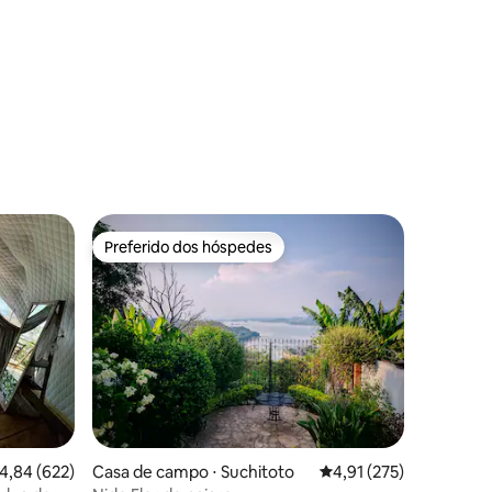
ções
Preferido dos hóspedes
Preferido dos hóspedes
,84 de uma avaliação média de 5, 622 avaliações
4,84 (622)
Casa de campo ⋅ Suchitoto
4,91 de uma avaliação 
4,91 (275)
ções