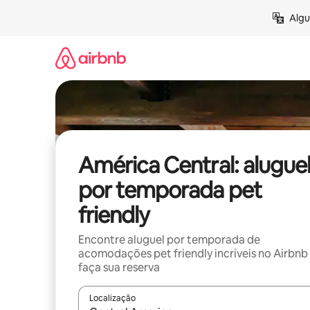
Pular
Algu
para
o
conteúdo
América Central: alugue
por temporada pet
friendly
Encontre aluguel por temporada de
acomodações pet friendly incríveis no Airbnb
faça sua reserva
Localização