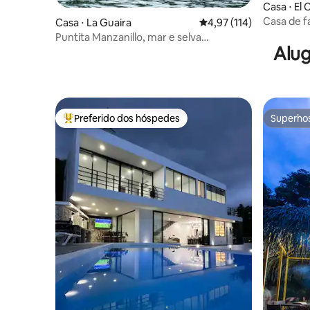
Casa ⋅ El
Casa de f
Casa ⋅ La Guaira
4,97 de uma avaliação m
4,97 (114)
lago
Puntita Manzanillo, mar e selva
Alug
fantásticos
Preferido dos hóspedes
Superho
Entre os melhores preferidos dos hóspedes
Superho