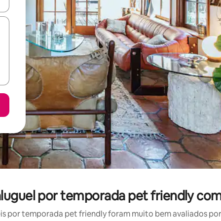
ore-os usando as seta para cima e para baixo do teclado ou tocando e
aluguel por temporada pet friendly com
 por temporada pet friendly foram muito bem avaliados por 