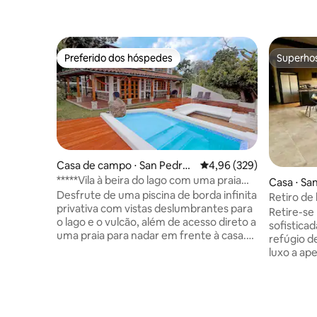
Preferido dos hóspedes
Superho
Preferido dos hóspedes
Superho
Casa de campo ⋅ San Pedro
4,96 de uma avaliação m
4,96 (329)
La Laguna
*****Vila à beira do lago com uma praia
Casa ⋅ Sa
aconchegante
Desfrute de uma piscina de borda infinita
Retiro de
privativa com vistas deslumbrantes para
Lago Coa
Retire-se
o lago e o vulcão, além de acesso direto a
sofistica
uma praia para nadar em frente à casa.
refúgio de
Ao contrário de aluguéis remotos, La
luxo a ap
Casa Bonita del Lago fica em San Pedro
Perfeito 
La Laguna - a cidade mais acolhedora do
vistas de
lago - com lojas, cafés, restaurantes e
interiore
todos os serviços nas proximidades.
alta quali
Localizado em uma área residencial