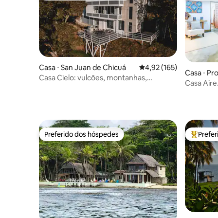
Casa ⋅ San Juan de Chicuá
4,92 de uma avaliação m
4,92 (165)
Casa ⋅ Pr
Casa Cielo: vulcões, montanhas,
ste
Casa Aire.
fazenda, café, vistas
Aeroporto
Preferido dos hóspedes
Prefe
Preferido dos hóspedes
Entre os