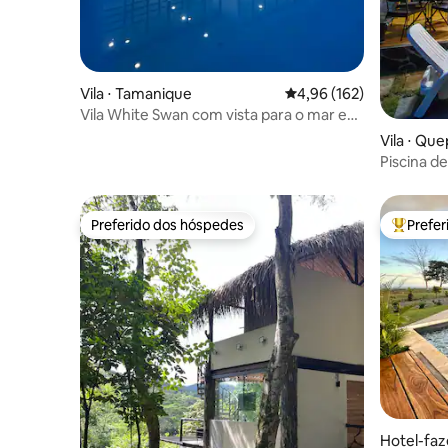
Vila ⋅ Tamanique
4,96 de uma avaliação m
4,96 (162)
Vila White Swan com vista para o mar e
acesso à praia
Vila ⋅ Qu
Piscina d
frente à 
Preferido dos hóspedes
Prefe
Preferido dos hóspedes
Entre os
Hotel-faz