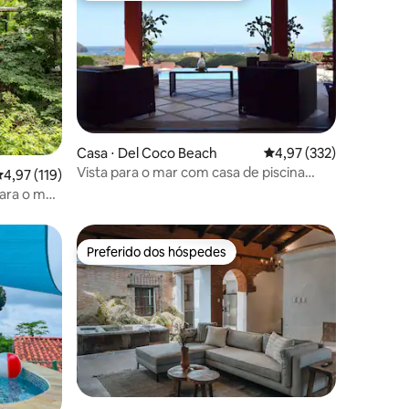
ções
Casa ⋅ Del Coco Beach
4,97 de uma avaliação 
4,97 (332)
Vista para o mar com casa de piscina
,97 de uma avaliação média de 5, 119 avaliações
4,97 (119)
privativa: Isabela #6
ara o mar,
Preferido dos hóspedes
os hóspedes
Preferido dos hóspedes