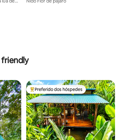
 lua de
Nido Flor de pajaro
friendly
Preferido dos hóspedes
Entre os melhores preferidos dos hóspedes