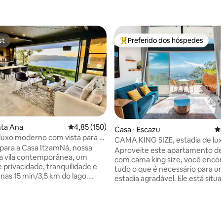
st
Preferido dos hóspedes
st
Entre os melhores preferidos d
édia de 5, 329 avaliações
nta Ana
4,85 de uma avaliação média de 5, 150 avalia
4,85 (150)
Casa ⋅ Escazu
4
 luxo moderno com vista para o
CAMA KING SIZE, estadia de lu
tepeque
 para a Casa ItzamNá, nossa
HillView, áreas verdes, A/C
Aproveite este apartamento de
da vila contemporânea, um
com cama king size, você enco
 privacidade, tranquilidade e
tudo o que é necessário para 
enas 15 min/3,5 km do lago.
estadia agradável. Ele está sit
para até 12 hóspedes, possui
uma localização privilegiada, m
slumbrantes para o lago,
sentirá longe da cidade. Perto 
s espaçosos e comodidades de
shoppings, restaurantes, passei
dade. Relaxe junto à piscina
Você ficará impressionado com