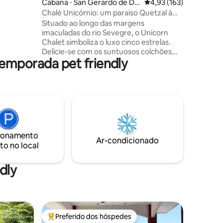
Cabana ⋅ San Gerardo de Do
4,93 de uma avaliação 
4,93 (163)
, um
ta
Chalé Unicórnio: um paraíso Quetzal à
 criar
beira do rio!
Situado ao longo das margens
tivos. O
imaculadas do rio Sevegre, o Unicorn
Chalet simboliza o luxo cinco estrelas.
nelas que
Delicie-se com os suntuosos colchões
ral e
temporada pet friendly
aquecidos Serta, disponíveis nos
nte da
tamanhos king e queen, cercados por
uma decoração elegante que exala calor
e sofisticação. O banheiro opulento e a
cozinha totalmente equipada tornam a
sua estadia ainda melhor, enquanto o
sistema de som Harmon Kardon e a
iluminação encantadora criam um
ionamento
ambiente intimista. Este retiro
Ar-condicionado
to no local
requintado promete uma experiência
inigualável à beira-mar, exclusiva de San
Gerardo
dly
Preferido dos hóspedes
os hóspedes
Entre os melhores preferidos dos hóspedes