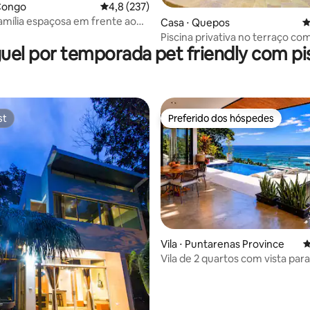
 Congo
4,8 de uma avaliação média de 5, 237 avalia
4,8 (237)
amília espaçosa em frente ao
édia de 5, 114 avaliações
Casa ⋅ Quepos
4
Piscina privativa no terraço com
uel por temporada pet friendly com pi
para o mar e 2 camas no centr
st
Preferido dos hóspedes
st
Preferido dos hóspedes
Vila ⋅ Puntarenas Province
4
Vila de 2 quartos com vista para
Piscina de borda infinita • Perto