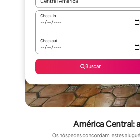
Quando os resultados estiverem disponíveis, expl
Check-in
Checkout
Buscar
América Central: 
Os hóspedes concordam: estes aluguéis