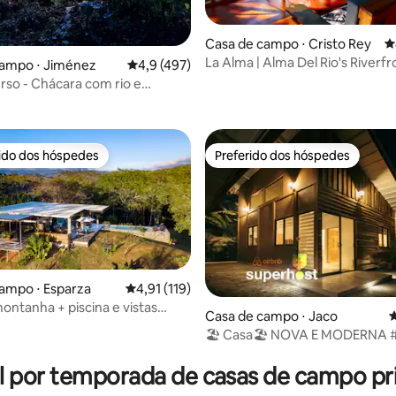
Casa de campo ⋅ Cristo Rey
4
La Alma | Alma Del Rio's Riverfr
campo ⋅ Jiménez
4,9 de uma avaliação média de 5, 497 avalia
4,9 (497)
Hideaway
édia de 5, 511 avaliações
rso - Chácara com rio e
a no mato
rido dos hóspedes
Preferido dos hóspedes
 melhores preferidos dos hóspedes
Preferido dos hóspedes
ampo ⋅ Esparza
4,91 de uma avaliação média de 5, 119 avalia
4,91 (119)
ontanha + piscina e vistas
Casa de campo ⋅ Jaco
4
onantes
🏖 Casa🏖 NOVA E MODERNA #1 A
édia de 5, 177 avaliações
segundos da praia
l por temporada de casas de campo pri