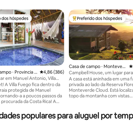
o dos hóspedes
Preferido dos hóspedes
o dos hóspedes
Entre os melhores preferidos d
édia de 5, 329 avaliações
Casa de campo ⋅ Monteverd
4
ampo ⋅ Provincia d
4,86 de uma avaliação média de 5, 386 avalia
4,86 (386)
e
Campbell House, um lugar para
enas
ar em Manuel Antonio, Villa
desfrutar das vistas
A casa está aninhada em uma 
 2 camas
! A Villa Fuego fica dentro da
privada ao lado da Reserva Flor
raia protegida de Manuel
Monteverde Cloud. Está localizada no
tornando-a a poucos passos da
topo da montanha com vistas
s procurada da Costa Rica! A
espetaculares do Golfo de Nico
e é um apartamento de dois
melhor lugar para assistir ao pô
 dois banheiros completos em
quando o tempo permite. É uma casa de
dades populares para aluguel por tem
ena comunidade com
um quarto não luxuosa que foi
amento e um guarda noturno.
construída por um dos primeir
ho de 80 metros sem esforço
Quaker na área de Monteverde. Es