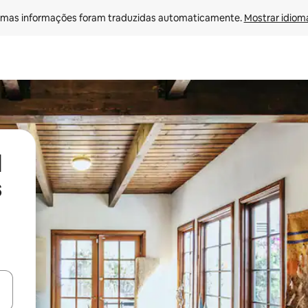
mas informações foram traduzidas automaticamente. 
Mostrar idioma
l
s
ore-os usando as seta para cima e para baixo do teclado ou tocando e