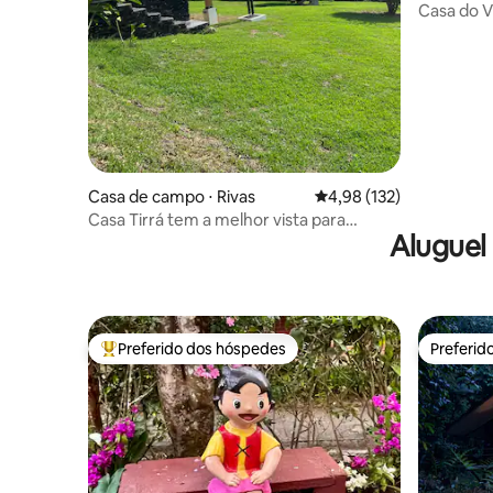
r
Casa do V
Casa de campo ⋅ Rivas
4,98 de uma avaliação m
4,98 (132)
Casa Tirrá tem a melhor vista para
Aluguel
Chirripó, Jacuzzi Spa
Preferido dos hóspedes
Preferid
Entre os melhores preferidos dos hóspedes
Preferid