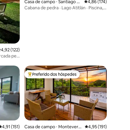
Casa de campo ⋅ Santiago At
4,86 de uma avaliação 
4,86 (174)
itlán
Cabana de pedra · Lago Atitlán · Piscina,
jacuzzi e caiaques
,92 de uma avaliação média de 5, 122 avaliações
4,92 (122)
rcada pela
Preferido dos hóspedes
Entre os melhores preferidos dos hóspedes
ções
4,91 de uma avaliação média de 5, 151 avaliações
4,91 (151)
Casa de campo ⋅ Monteverd
4,95 de uma avaliação 
4,95 (191)