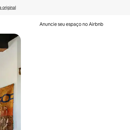
 original
Anuncie seu espaço no Airbnb
 deslizando o dedo na tela.