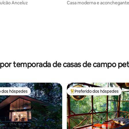
ulcão Anceluz
Casa moderna e aconchegant
Rivas, Chirripo
édia de 5, 132 avaliações
 por temporada de casas de campo pet 
o dos hóspedes
Preferido dos hóspedes
o dos hóspedes
Entre os melhores preferidos d