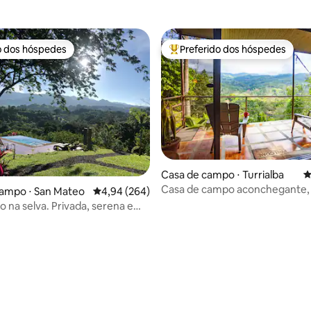
o dos hóspedes
Preferido dos hóspedes
o dos hóspedes
Entre os melhores preferidos d
Casa de campo ⋅ Turrialba
4
Casa de campo aconchegante, v
campo ⋅ San Mateo
4,94 de uma avaliação média de 5, 264 avalia
4,94 (264)
a montanha, Turrialba
xo na selva. Privada, serena e
ink!
édia de 5, 188 avaliações