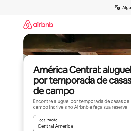
Pular
Algu
para
o
conteúdo
América Central: alugue
por temporada de casa
de campo
Encontre aluguel por temporada de casas de
campo incríveis no Airbnb e faça sua reserva
Localização
Quando os resultados estiverem disponíveis, expl