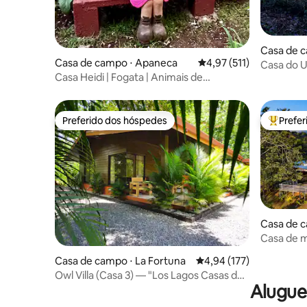
Casa de 
Casa de campo ⋅ Apaneca
4,97 de uma avaliação m
4,97 (511)
Casa do U
Casa Heidi | Fogata | Animais de
cachoeir
estimação são bem-vindos
Preferido dos hóspedes
Prefe
Preferido dos hóspedes
Entre os
Casa de c
Casa de m
impressi
Casa de campo ⋅ La Fortuna
4,94 de uma avaliação m
4,94 (177)
Owl Villa (Casa 3) — "Los Lagos Casas de
Alugue
Campo"