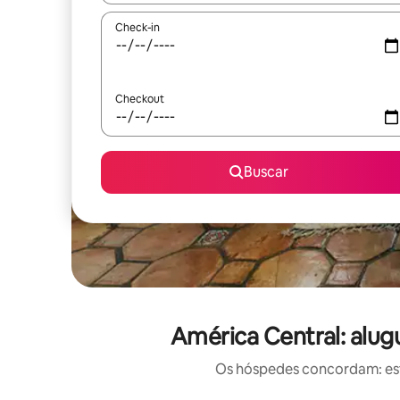
Check-in
Checkout
Buscar
América Central: alu
Os hóspedes concordam: est