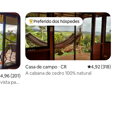
Preferido dos hóspedes
os hóspedes
Entre os melhores preferidos dos hóspedes
Casa de campo ⋅ CR
4,92 de uma avaliação 
4,92 (318)
A cabana de cedro 100% natural
,96 de uma avaliação média de 5, 201 avaliações
4,96 (201)
ista para
ções