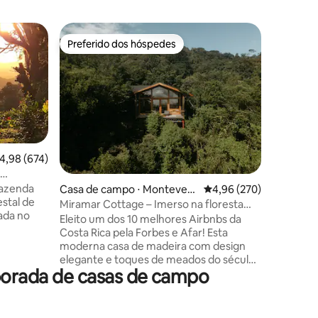
Casa de 
Preferido dos hóspedes
Preferi
os hóspedes
Preferido dos hóspedes
Preferi
atepequ
Casa Con
Lugar má
inesquecí
Espaçosa 
privativo
A/C e ba
mesa de j
para 4 de
,98 de uma avaliação média de 5, 674 avaliações
4,98 (674)
pong. Sal
ções
Tem uma 
fazenda
Casa de campo ⋅ Monteverd
4,96 de uma avaliação m
4,96 (270)
conjuntos
estal de
e
1 conjunt
Miramar Cottage – Imerso na floresta
Sala de s
nublada!
Eleito um dos 10 melhores Airbnbs da
Cozinha 
Costa Rica pela Forbes e Afar! Esta
ya e o
Estaciona
moderna casa de madeira com design
r do sol
elegante e toques de meados do século
porada de casas de campo
certamente encantará. Imerso na
floresta nublada de Monteverde, você se
os colonos
sentirá isolado, mas a apenas alguns
tá
minutos do Hotel Belmar e das principais