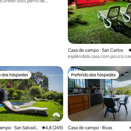
ta Green Soul, perto de
rde
Casa de campo ⋅ San Carlos
4
esplêndida casa com jacuzzi ce
natureza
o dos hóspedes
Preferido dos hóspedes
o dos hóspedes
Preferido dos hóspedes
ampo ⋅ San Salvado
4,8 de uma avaliação média de 5, 249 avalia
4,8 (249)
Casa de campo ⋅ Rivas