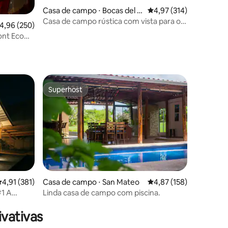
Casa de campo ⋅ Bocas del T
4,97 de uma avaliação 
4,97 (314)
oro Province
Casa de campo rústica com vista para o
,96 de uma avaliação média de 5, 250 avaliações
4,96 (250)
mar/caminhada para surfar/selva
ont Eco
ções
Superhost
Superhost
ções
,91 de uma avaliação média de 5, 381 avaliações
4,91 (381)
Casa de campo ⋅ San Mateo
4,87 de uma avaliação 
4,87 (158)
Linda casa de campo com piscina.
vativas