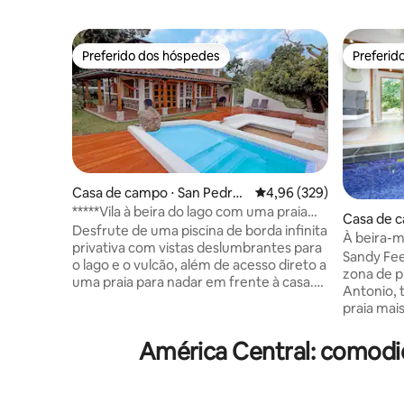
Preferido dos hóspedes
Preferid
Preferido dos hóspedes
Preferid
Casa de campo ⋅ San Pedro
4,96 de uma avaliação m
4,96 (329)
La Laguna
*****Vila à beira do lago com uma praia
Casa de c
aconchegante
Desfrute de uma piscina de borda infinita
e Puntar
À beira-m
privativa com vistas deslumbrantes para
Fuego de
Sandy Feet
o lago e o vulcão, além de acesso direto a
zona de p
uma praia para nadar em frente à casa.
Antonio, 
Ao contrário de aluguéis remotos, La
praia mai
Casa Bonita del Lago fica em San Pedro
Villa Fir
La Laguna - a cidade mais acolhedora do
quartos e
América Central: comodi
lago - com lojas, cafés, restaurantes e
uma pequ
todos os serviços nas proximidades.
estacion
Localizado em uma área residencial
Um camin
tranquila, natural e sofisticada, a apenas