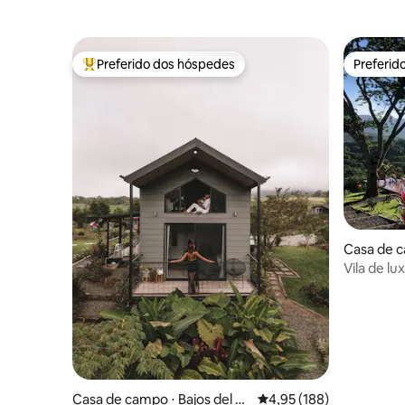
Preferido dos hóspedes
Preferid
Entre os melhores preferidos dos hóspedes
Preferid
Casa de 
Vila de lu
com Starl
Casa de campo ⋅ Bajos del To
4,95 de uma avaliação m
4,95 (188)