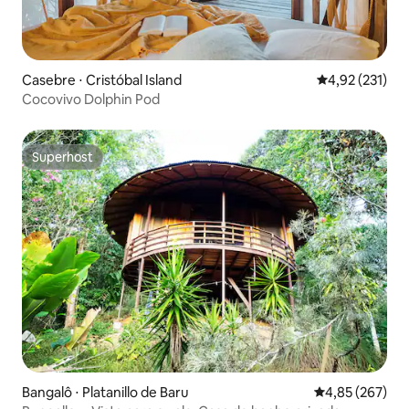
Casebre ⋅ Cristóbal Island
4,92 de uma av
4,92 (231)
Cocovivo Dolphin Pod
Superhost
Superhost
Bangalô ⋅ Platanillo de Baru
4,85 de uma av
4,85 (267)