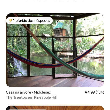
Preferido dos hóspedes
Entre os melhores preferidos dos hóspedes
Casa na árvore ⋅ Middlesex
4,99 de uma av
4,99 (184)
The Treetop em Pineapple Hill