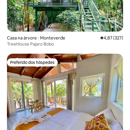
Casa na árvore ⋅ Monteverde
4,87 de uma av
4,87 (327)
TreeHouse Pajaro Bobo
Preferido dos hóspedes
Preferido dos hóspedes