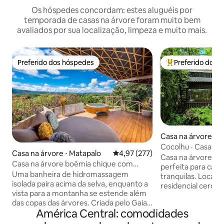
Os hóspedes concordam: estes aluguéis por
temporada de casas na árvore foram muito bem
avaliados por sua localização, limpeza e muito mais.
Preferido dos hóspedes
Preferido dos 
Preferido dos hóspedes
Entre os melhore
Casa na árvore ⋅ P
e Guanacaste
Cocolhu · Casa na á
Casa na árvore ⋅ Matapalo
4,97 de uma avaliação média de 
4,97 (277)
para o mar ·
Casa na árvore pa
Casa na árvore boêmia chique com
perfeita para casa
vistas mágicas e banheira de
Uma banheira de hidromassagem
tranquilas. Localizada em uma área
hidromassagem
isolada paira acima da selva, enquanto a
residencial cerca
vista para a montanha se estende além
vistas deslumbran
das copas das árvores. Criada pelo Gaia
montanhas. A ape
América Central: comodidades
Studio Costa Rica, esta casa sobre
carro ou 25 minut
palafitas transforma o design tropical
Tamarindo. Relaxe na pequena piscina