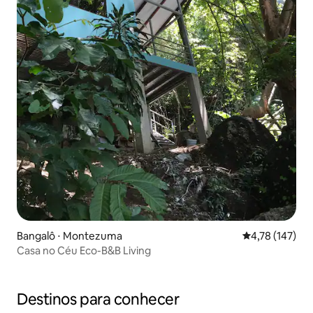
Bangalô ⋅ Montezuma
4,78 de uma av
4,78 (147)
Casa no Céu Eco-B&B Living
Destinos para conhecer