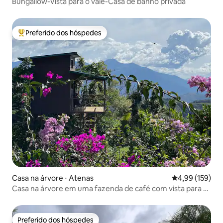
Bungallow-Vista para o vale-Casa de banho privada
Preferido dos hóspedes
Entre os melhores preferidos dos hóspedes
Casa na árvore ⋅ Atenas
4,99 de uma av
4,99 (159)
Casa na árvore em uma fazenda de café com vista para o
mar
Preferido dos hóspedes