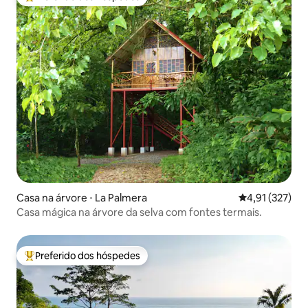
Entre os melhores preferidos dos hóspedes
Casa na árvore ⋅ La Palmera
4,91 de uma av
4,91 (327)
Casa mágica na árvore da selva com fontes termais.
Preferido dos hóspedes
Entre os melhores preferidos dos hóspedes