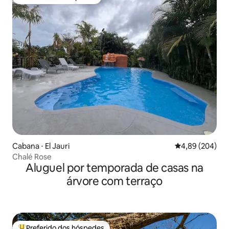
Preferido dos hóspedes
Cabana ⋅ El Jauri
4,89 de uma ava
4,89 (204)
Chalé Rose
Aluguel por temporada de casas na
árvore com terraço
Preferido dos hóspedes