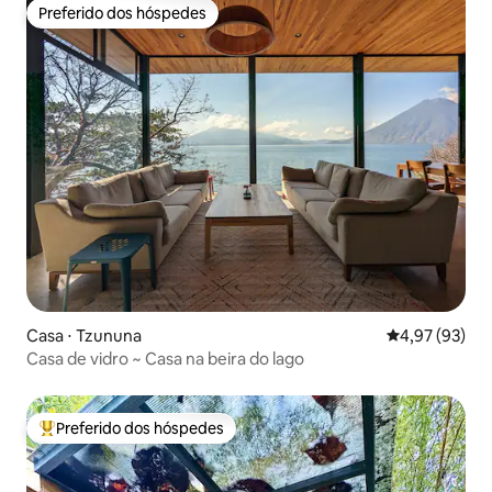
Preferido dos hóspedes
Preferido dos hóspedes
Casa ⋅ Tzununa
4,97 de uma a
4,97 (93)
Casa de vidro ~ Casa na beira do lago
Preferido dos hóspedes
Entre os melhores preferidos dos hóspedes