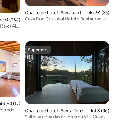
ções
Quarto de hotel ⋅ San Juan La
4,91 de uma avaliação
4,91 (35)
Laguna
Casa Don Cristobal Hotel e Restaurante
,94 de uma avaliação média de 5, 264 avaliações
4,94 (264)
Boutique #1
(a/c) Alts
Superhost
Superhost
4,94 de uma avaliação média de 5, 17 avaliações
4,94 (17)
ções
Estrada
Quarto de hotel ⋅ Santa Teresa
4,8 de uma avaliação
4,8 (96)
- Costa Rica
Suíte na copa das árvores na Villa Gaspar
Terrazas + café da manhã