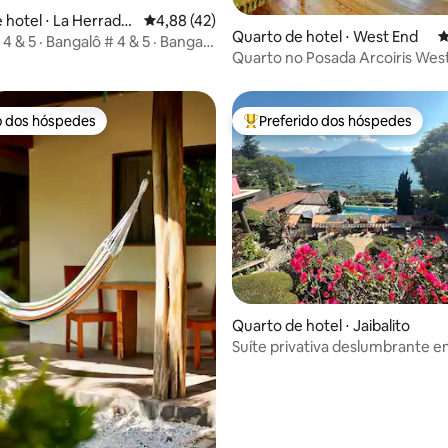
 hotel ⋅ La Herradur
4,88 de uma avaliação média de 5, 42 avalia
4,88 (42)
édia de 5, 705 avaliações
Quarto de hotel ⋅ West End
4
 4 & 5 · Bangalô
Quarto no Posada Arcoiris Wes
 & 5 · Bangalô Deluxe #4 ó #5
ar condicionado
o dos hóspedes
Preferido dos hóspedes
o dos hóspedes
Entre os melhores preferidos d
édia de 5, 109 avaliações
Quarto de hotel ⋅ Jaibalito
Suíte privativa deslumbrante em
del Carmen