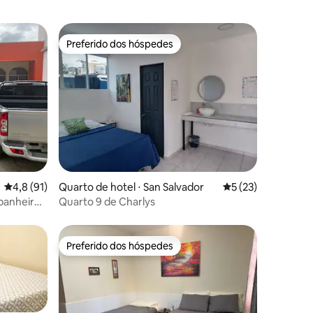
Preferido dos hóspedes
Preferido dos hóspedes
ções
4,8 de uma avaliação média de 5, 91 avaliações
4,8 (91)
Quarto de hotel ⋅ San Salvador
5 de uma avaliação
5 (23)
 banheiro
Quarto 9 de Charlys
Preferido dos hóspedes
Preferido dos hóspedes