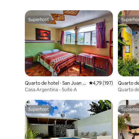
Superhost
Superho
Superhost
Superho
Quarto de hotel ⋅ San Juan L
4,79 de uma avaliação m
4,79 (197)
Quarto de
a Laguna
Sula
Casa Argentina - Suíte A
Quarto de
zona #8
Superhost
Superho
Superhost
Superho