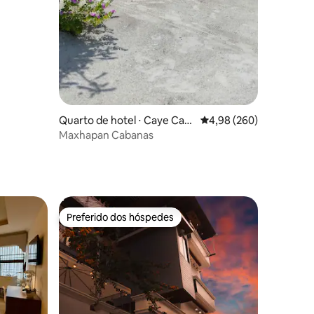
ções
Quarto de hotel ⋅ Caye Caul
4,98 de uma avaliação m
4,98 (260)
ker
Maxhapan Cabanas
Preferido dos hóspedes
Preferido dos hóspedes