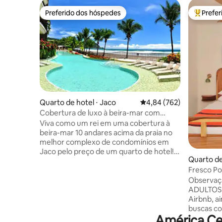
Preferido dos hóspedes
Prefe
Preferido dos hóspedes
Entre os
Quarto de hotel ⋅ Jaco
4,84 de uma avaliação m
4,84 (762)
Cobertura de luxo à beira-mar com
piscina e jacuzzi
Viva como um rei em uma cobertura à
beira-mar 10 andares acima da praia no
melhor complexo de condomínios em
Jaco pelo preço de um quarto de hotel!
Quarto de
Cobertura moderna com ar
Fresco Po
condicionado e as melhores vistas de
PrivBath
Jaco. Varanda completa em frente à
Observaç
praia em um espaçoso apartamento
ADULTOS. 
moderno totalmente equipado. Não fica
Airbnb, a
muito melhor do que isso... Enorme
buscas co
América Ce
quarto principal privativo com banheiro
selecionados. Com uma 