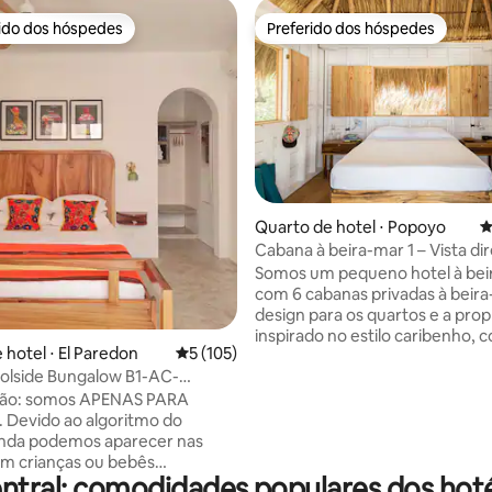
rido dos hóspedes
Preferido dos hóspedes
 melhores preferidos dos hóspedes
Preferido dos hóspedes
édia de 5, 762 avaliações
Quarto de hotel ⋅ Popoyo
4
Cabana à beira-mar 1 – Vista dir
mar
Somos um pequeno hotel à bei
com 6 cabanas privadas à beira-
design para os quartos e a pro
inspirado no estilo caribenho, 
 hotel ⋅ El Paredon
5 de uma avaliação média de 5, 105 avalia
5 (105)
objetivo de incorporar o charm
olside Bungalow B1-AC-
simplicidade da vida na praia. O SUYO
-HotWater
está localizado na Playa Popoyo
ão: somos APENAS PARA
rural da Nicarágua, o coração d
Devido ao algoritmo do
dos surfistas. Você pode ir a pé a ondas
inda podemos aparecer nas
perfeitas ou passar o dia relax
m crianças ou bebês
ntral: comodidades populares dos hoté
praia. Os hóspedes partilham cozinha,
capacidade