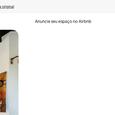
 original
Anuncie seu espaço no Airbnb
 deslizando o dedo na tela.