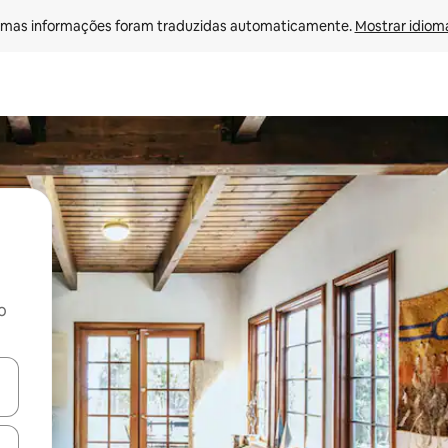
mas informações foram traduzidas automaticamente. 
Mostrar idioma
o
ore-os usando as seta para cima e para baixo do teclado ou tocando e