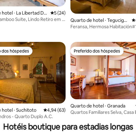
 hotel ⋅ La Libertad De
5 de uma avaliação média de 5, 24 avalia
5 (24)
amboo Suite, Lindo Retiro em El
Quarto de hotel ⋅ Tegucigal
4
média de 5, 86 avaliações
pa
Feransa, Hermosa Habitación#1 
Miramonts
o dos hóspedes
Preferido dos hóspedes
o dos hóspedes
Preferido dos hóspedes
Quarto de hotel ⋅ Granada
 hotel ⋅ Suchitoto
4,94 de uma avaliação média de 5, 63 avalia
4,94 (63)
Quartos Familiares Selva, Casa 
édia de 5, 112 avaliações
dros - Quarto Duplo A.C.
Hotéis boutique para estadias longas