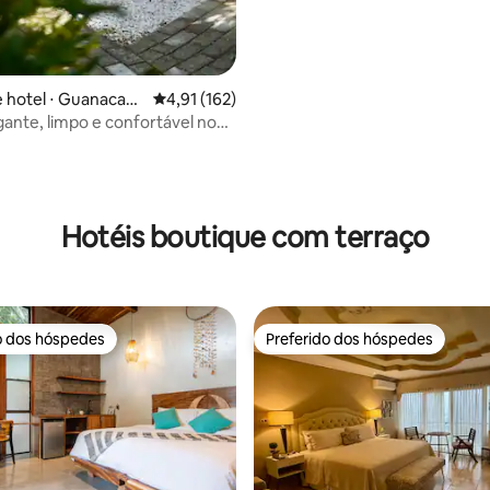
 hotel ⋅ Guanacast
4,91 de uma avaliação média de 5, 162 avalia
4,91 (162)
e
nte, limpo e confortável no
 em Playa Grande
Hotéis boutique com terraço
o dos hóspedes
Preferido dos hóspedes
o dos hóspedes
Preferido dos hóspedes