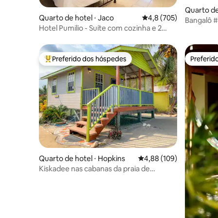
Quarto de
Quarto de hotel ⋅ Jaco
4,8 de uma avaliação m
4,8 (705)
a
Bangalô # 4 & 5 · Bangalô #
Hotel Pumilio - Suíte com cozinha e 2
# 4
camas queen
Preferido dos hóspedes
Preferid
Entre os melhores preferidos dos hóspedes
Preferid
Quarto de hotel ⋅ Hopkins
4,88 de uma avaliação m
4,88 (109)
Kiskadee nas cabanas da praia de
Sandpiper