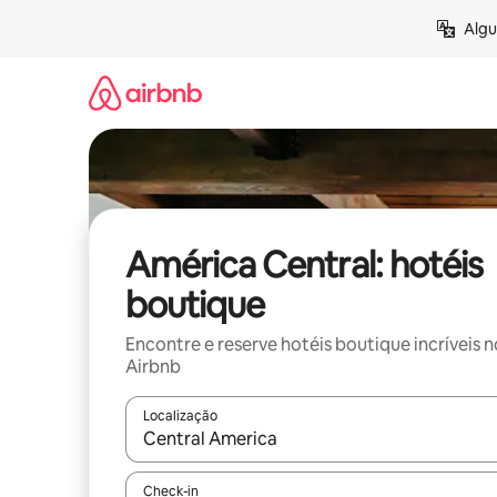
Pular
Algu
para
o
conteúdo
América Central: hotéis
boutique
Encontre e reserve hotéis boutique incríveis n
Airbnb
Localização
Quando os resultados estiverem disponíveis, expl
Check-in