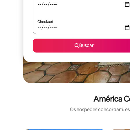
Checkout
Buscar
América Ce
Os hóspedes concordam: este