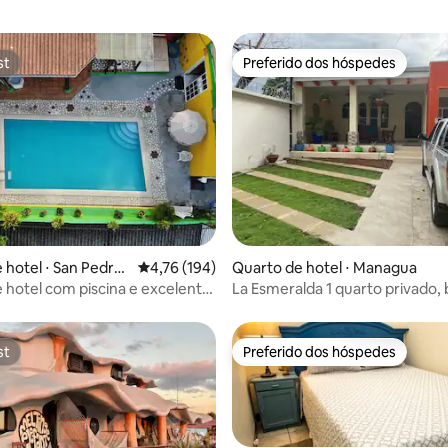
st
Preferido dos hóspedes
st
Preferido dos hóspedes
édia de 5, 197 avaliações
 hotel ⋅ San Pedro
4,76 de uma avaliação média de 5, 194 avalia
4,76 (194)
Quarto de hotel ⋅ Managua
 hotel com piscina e excelente
La Esmeralda 1 quarto privado,
e (ar-condicionado)
st
Preferido dos hóspedes
st
Preferido dos hóspedes