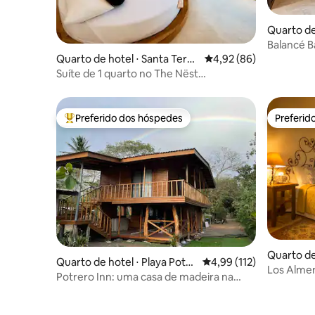
Quarto de
partment
Balancé B
Tunco
Quarto de hotel ⋅ Santa Teres
4,92 de uma avaliação 
4,92 (86)
a,
Suíte de 1 quarto no The Nëst
Treelodge|Sauna|Banheira de imersão
fria
Preferido dos hóspedes
Preferid
Entre os melhores preferidos dos hóspedes
Preferid
Quarto de
Quarto de hotel ⋅ Playa Potre
4,99 de uma avaliação m
4,99 (112)
Los Almen
ro, Costa Rica
Potrero Inn: uma casa de madeira na
praia