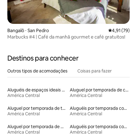
Bangalô ⋅ San Pedro
4,91 de uma a
4,91 (79)
Marbucks #4 | Café da manhã gourmet e café gratuitos!
Destinos para conhecer
Outros tipos de acomodações
Coisas para fazer
Aluguéis de espaços ideais para famílias
Aluguel por temporada de casas de hóspedes
América Central
América Central
Aluguel por temporada de townhouses
Aluguéis por temporada com banheiro para PCD
América Central
América Central
Aluguel por temporada de microcasas
Aluguéis por temporada com sauna
América Central
América Central