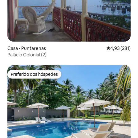
Casa ⋅ Puntarenas
4,93 de uma av
4,93 (281)
Palácio Colonial (2)
Preferido dos hóspedes
Preferido dos hóspedes