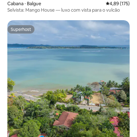
Cabana ⋅ Balgue
4,89 de uma av
4,89 (175)
Selvista: Mango House — luxo com vista para o vulcão
Superhost
Superhost