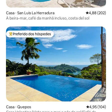
Casa ⋅ San Luis La Herradura
4,88 de uma ava
4,88 (202)
À beira-mar, café da manhã incluso, costa del sol
Preferido dos hóspedes
Entre os melhores preferidos dos hóspedes
Casa ⋅ Quepos
4,95 de uma av
4,95 (104)