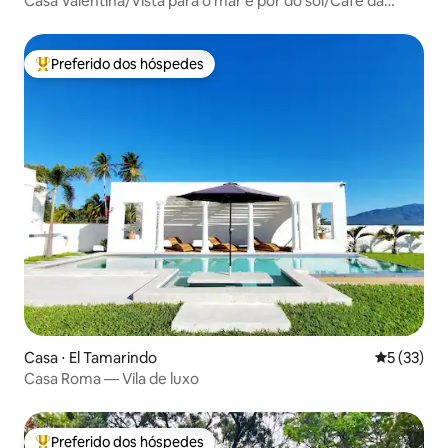
Casa Valentina/Vista para o mar e pôr do sol/Café da
manhã incluso*
Preferido dos hóspedes
Entre os melhores preferidos dos hóspedes
Casa ⋅ El Tamarindo
5 de uma a
5 (33)
Casa Roma — Vila de luxo
Preferido dos hóspedes