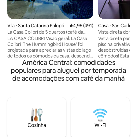
Vila ⋅ Santa Catarina Palopó
4,95 de uma avaliação média de 
4,95 (491)
Casa ⋅ San Carlos
La Casa Colibrí de 5 quartos (café da
Vista direta do vulc
manhã completo incluso)
moderna
LA CASA COLIBRI Visão geral: La Casa
Vista direta para o 
Colibri 'The Hummingbird House' foi
piscina privativa Acorde com vistas
projetada para apreciar as vistas do lago
desobstruídas do 
de todos os cômodos da casa, descendo
cômodos! Esta vil
América Central: comodidades
em cascata pela encosta da montanha
combina luxo mod
com enormes quantidades de molduras
tranquilidade da s
populares para aluguel por temporada
de vidro nas vistas panorâmicas do Lago
piscina privativa,
de acomodações com café da manhã
Atitlan e arredores, vulcões
centro de La Fort
perfeitamente em forma de cone.
Vulcão visível de
Descrição: La Casa Colibri 'The
terraço. Conforto máxim
Hummingbird House' foi projetada para
com camas king si
apreciar as vistas do lago de todos os
2 banheiros completos. Morar 
cômodos da casa, em cascata pela
***café da manhã
encosta da montanha com enormes
solicitação*** Wi-F
quantidades de molduras de vidro nas
concierge. Perfeit
Cozinha
Wi-Fi
vistas panorâmicas do Lago Atitlan e
famílias que proc
arredores, vulcões perfeitamente em
para aventuras na 