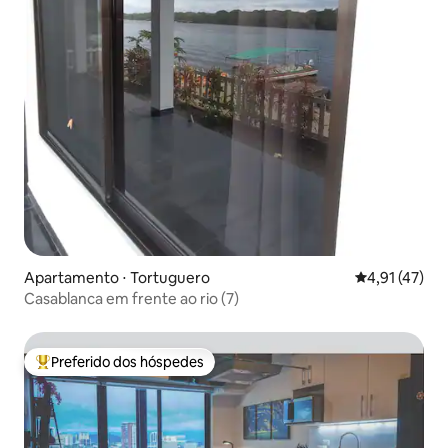
Apartamento ⋅ Tortuguero
4,91 de uma a
4,91 (47)
Casablanca em frente ao rio (7)
Preferido dos hóspedes
Entre os melhores preferidos dos hóspedes