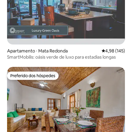
Apartamento ⋅ Mata Redonda
4,98 de uma av
4,98 (145)
SmartMobilis: oásis verde de luxo para estadias longas
Preferido dos hóspedes
Preferido dos hóspedes