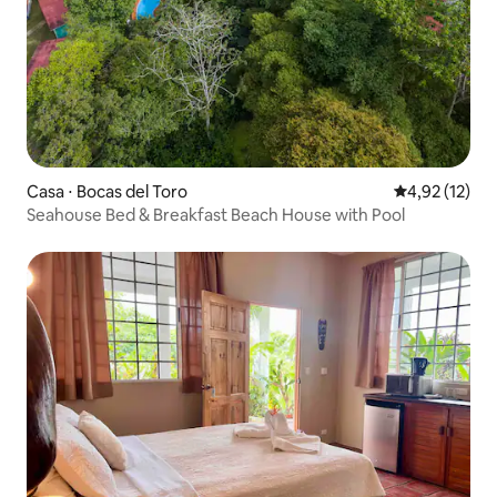
Casa ⋅ Bocas del Toro
4,92 de uma a
4,92 (12)
Seahouse Bed & Breakfast Beach House with Pool