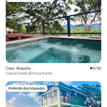
Entre os melhores preferidos dos hóspedes
Casa ⋅ Boquete
5 de uma a
5 (14)
Catuai Casita @ Finca Panda
Preferido dos hóspedes
Preferido dos hóspedes