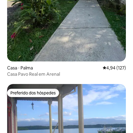
Casa ⋅ Palma
4,94 de uma av
4,94 (127)
Casa Pavo Real em Arenal
Preferido dos hóspedes
Preferido dos hóspedes