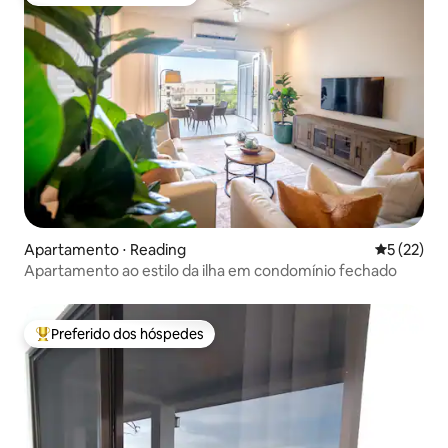
Preferido dos hóspedes
Apartamento ⋅ Reading
5 de uma a
5 (22)
Apartamento ao estilo da ilha em condomínio fechado
Preferido dos hóspedes
Entre os melhores preferidos dos hóspedes