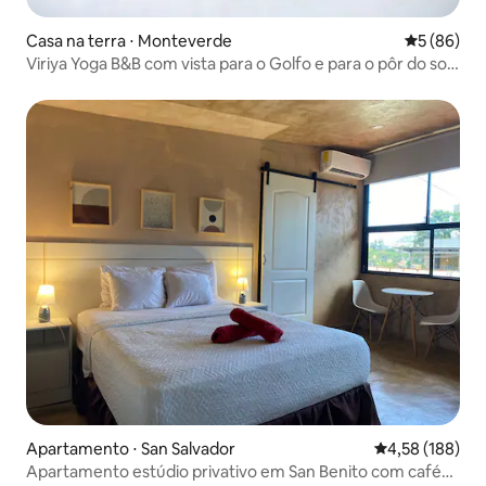
Casa na terra ⋅ Monteverde
5 de uma a
5 (86)
Viriya Yoga B&B com vista para o Golfo e para o pôr do sol
na floresta nublada
Apartamento ⋅ San Salvador
4,58 de uma av
4,58 (188)
Apartamento estúdio privativo em San Benito com café