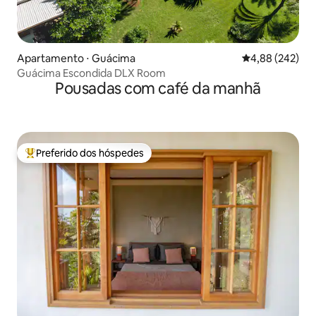
Apartamento ⋅ Guácima
4,88 de uma ava
4,88 (242)
Guácima Escondida DLX Room
Pousadas com café da manhã
Preferido dos hóspedes
Entre os melhores preferidos dos hóspedes