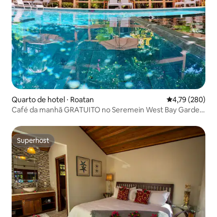
Quarto de hotel ⋅ Roatan
4,79 de uma av
4,79 (280)
Café da manhã GRATUITO no Seremein West Bay Garden
Studio
Superhost
Superhost