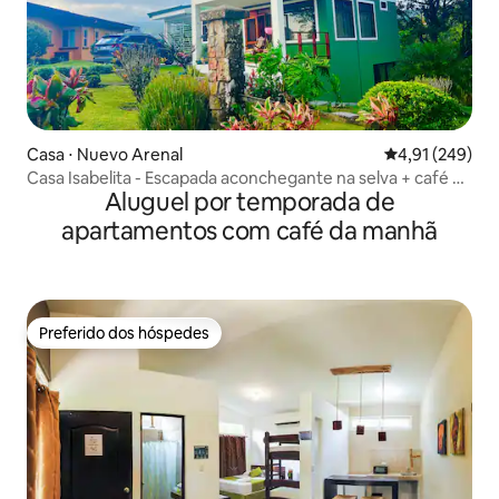
Casa ⋅ Nuevo Arenal
4,91 de uma av
4,91 (249)
Casa Isabelita - Escapada aconchegante na selva + café da
Aluguel por temporada de
manhã no 1º dia
apartamentos com café da manhã
Preferido dos hóspedes
Preferido dos hóspedes