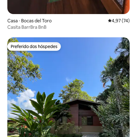
Casa ⋅ Bocas del Toro
4,97 de uma a
4,97 (74)
Casita BarrBra BnB
Preferido dos hóspedes
Preferido dos hóspedes