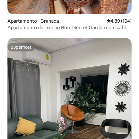
Apartamento ⋅ Granada
4,89 de uma av
4,89 (104)
Apartamento de luxo no Hotel Secret Garden com café
da manhã
Superhost
Superhost