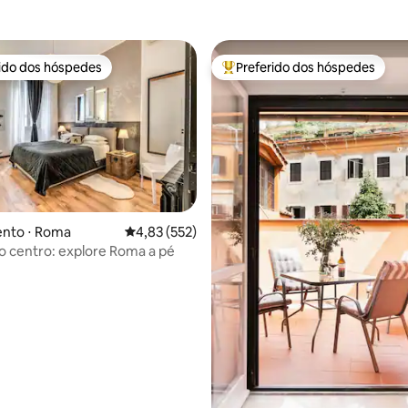
rido dos hóspedes
Preferido dos hóspedes
 melhores preferidos dos hóspedes
Entre os melhores preferidos d
édia de 5, 500 avaliações
nto ⋅ Roma
4,83 de uma avaliação média de 5, 552 avalia
4,83 (552)
 centro: explore Roma a pé