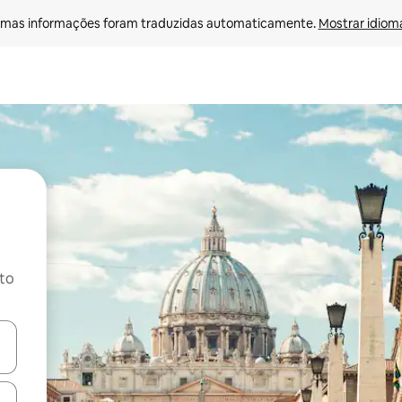
mas informações foram traduzidas automaticamente. 
Mostrar idioma
ito
ore-os usando as seta para cima e para baixo do teclado ou tocando e