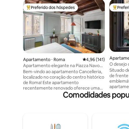
Preferido dos hóspedes
Prefe
Entre os melhores preferidos dos hóspedes
Entre os
Apartame
Apartamento ⋅ Roma
4,96 de uma avaliação m
4,96 (141)
O desejo 
Apartamento elegante na Piazza Navona
Fonte de 
Situado d
— Cama king size
Bem-vindo ao apartamento Cancelleria,
de frente
localizado no coração do centro histórico
emblemát
de Roma! Este apartamento
apartame
recentemente renovado oferece uma
localizad
Comodidades popula
mistura única de conforto moderno e
comodida
charme histórico. O que você vai adorar:
invejável,
- Localização imbatível com vista para o
livre. Ide
Palazzo della Cancelleria, o mais belo
pequenas
palácio renascentista de Roma,
sistema d
construído por Bramante (1486 d.C.) -
em todos 
Totalmente renovado em 2024, com