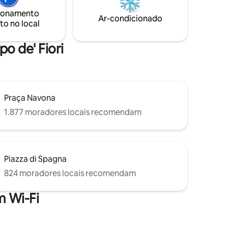
m inclui
distância a pé dos locais históricos e
ionamento
cozinha
culinários mais interessantes do centro
Ar-condicionado
to no local
,
da cidade. Finamente renovado,
essidades.
totalmente equipado e confortável.
o de' Fiori
Praça Navona
1.877 moradores locais recomendam
Piazza di Spagna
824 moradores locais recomendam
 Wi-Fi