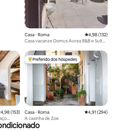
Casa ⋅ Roma
4,98 de uma avaliação 
4,98 (132)
Casa vacanze Domus Aurea B&B e Suites
2
Preferido dos hóspedes
os hóspedes
Entre os melhores preferidos dos hóspedes
ções
,98 de uma avaliação média de 5, 153 avaliações
4,98 (153)
Casa ⋅ Roma
4,91 de uma avaliação 
4,91 (294)
aço
A casinha de Zoe
ondicionado