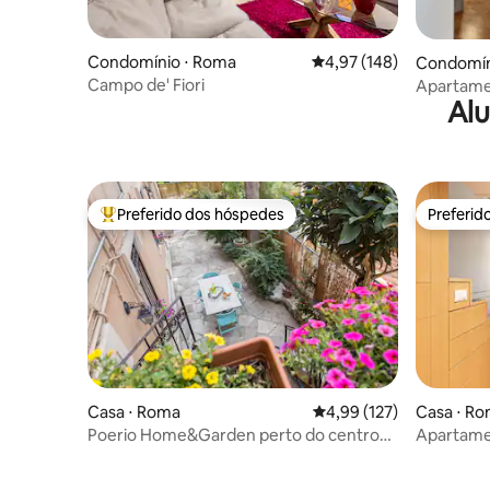
Condomínio ⋅ Roma
4,97 de uma avaliação m
4,97 (148)
Condomín
Campo de' Fiori
Apartame
Alu
Fiori
Preferido dos hóspedes
Preferid
Entre os melhores preferidos dos hóspedes
Preferid
Casa ⋅ Roma
4,99 de uma avaliação m
4,99 (127)
Casa ⋅ R
Poerio Home&Garden perto do centro
Apartamen
de Roma
Coronari