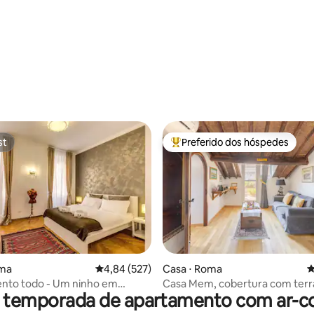
st
Preferido dos hóspedes
st
Entre os melhores preferidos d
édia de 5, 210 avaliações
oma
4,84 de uma avaliação média de 5, 527 avalia
4,84 (527)
Casa ⋅ Roma
4
nto todo - Um ninho em
Casa Mem, cobertura com terr
r temporada de apartamento com ar-c
Fiori
privativo