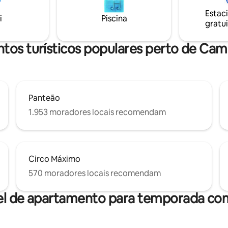
m vários quartos, banho de
passeios. O apartamento també
omo banheira. Saia pela
Estac
área de estar, bem como uma 
i
Piscina
frente para jogar sua moeda e
gratui
espaçosa totalmente equipada
r na atmosfera animada do
atendendo a todas as suas nec
 cidade.
tos turísticos populares perto de Camp
Panteão
1.953 moradores locais recomendam
Circo Máximo
570 moradores locais recomendam
el de apartamento para temporada com