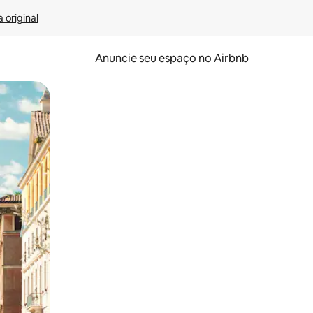
 original
Anuncie seu espaço no Airbnb
 deslizando o dedo na tela.