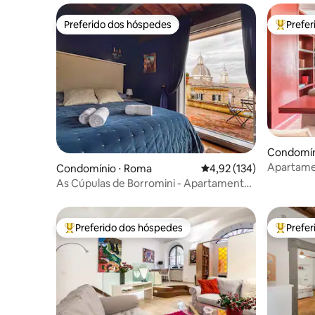
Preferido dos hóspedes
Prefe
Preferido dos hóspedes
Entre os
Condomín
Apartame
Condomínio ⋅ Roma
4,92 de uma avaliação m
4,92 (134)
As Cúpulas de Borromini - Apartamento
encantador.
Preferido dos hóspedes
Prefe
Entre os melhores preferidos dos hóspedes
Entre os