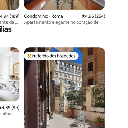
,94 de uma avaliação média de 5, 189 avaliações
4,94 (189)
Condomínio ⋅ Roma
4,96 de uma avaliação m
4,96 (264)
ções
ante de 2
Apartamento elegante no coração de
lias
Navona
Roma
Preferido dos hóspedes
Entre os melhores preferidos dos hóspedes
ções
4,89 de uma avaliação média de 5, 99 avaliações
4,89 (99)
quilino