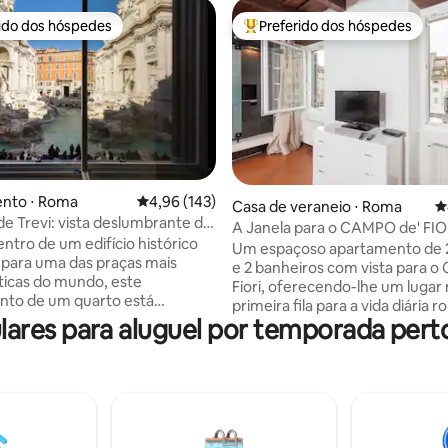
rido dos hóspedes
Preferido dos hóspedes
 melhores preferidos dos hóspedes
Entre os melhores preferidos d
nto ⋅ Roma
4,96 de uma avaliação média de 5, 143 avalia
4,96 (143)
édia de 5, 141 avaliações
Casa de veraneio ⋅ Roma
4
de Trevi: vista deslumbrante da
A Janela para o CAMPO de' FIO
Trevi
entro de um edifício histórico
Um espaçoso apartamento de 
 para uma das praças mais
e 2 banheiros com vista para 
icas do mundo, este
Fiori, oferecendo-lhe um lugar
nto de um quarto está
primeira fila para a vida diária 
o no primeiro andar e possui
res para aluguel por temporada perto
janelas de vidro duplo proporc
des modernas e um pátio
o melhor dos dois mundos, as vi
 perfeito para jantares ao ar
sons de Roma, bem como paz 
al para casais ou famílias
tranquilidade. Ambos os quarto
, o apartamento dispõe de
equipados com ar condicionado
e ar condicionado de alto nível
permitindo que você relaxe
os quartos, sistema de som
confortavelmente após um lon