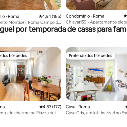
édia de 5, 148 avaliações
Condomínio ⋅ Roma
4
io ⋅ Roma
4,94 de uma avaliação média de 5, 185 avalia
4,94 (185)
Chiavari59 • Apartamento eleg
nto Monticelli Roma Campo de
guel por temporada de casas para famí
quartos em Campo de' Fiori e 
o dos hóspedes
Preferido dos hóspedes
o dos hóspedes
Preferido dos hóspedes
édia de 5, 127 avaliações
oma
4,87 de uma avaliação média de 5, 177 avalia
4,87 (177)
Casa ⋅ Roma
to de charme na Piazza dei
Casa Cris, um loft incrível no Es