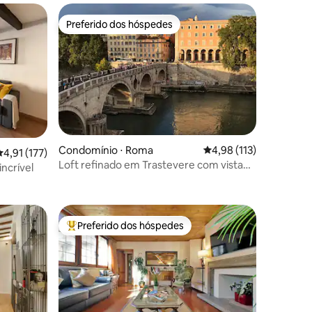
Preferido dos hóspedes
Preferido dos hóspedes
Condomínio ⋅ Roma
4,98 de uma avaliação 
4,98 (113)
ções
,91 de uma avaliação média de 5, 177 avaliações
4,91 (177)
Loft refinado em Trastevere com vista
incrível
espetacular
Preferido dos hóspedes
os hóspedes
Entre os melhores preferidos dos hóspedes