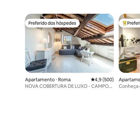
Preferido dos hóspedes
Prefe
Preferido dos hóspedes
Entre os
Apartamento ⋅ Roma
4,9 de uma avaliação m
4,9 (500)
Apartame
NOVA COBERTURA DE LUXO - CAMPO
Conheça o
DE' FIORI