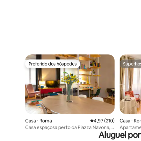
Preferido dos hóspedes
Superho
Preferido dos hóspedes
Superho
Casa ⋅ Roma
4,97 de uma avaliação m
4,97 (210)
Casa ⋅ R
Casa espaçosa perto da Piazza Navona,
Apartame
Aluguel po
tudo a pé
Campo de'