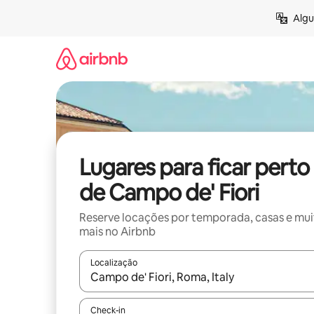
Pular
Algu
para
o
conteúdo
Lugares para ficar perto
de Campo de' Fiori
Reserve locações por temporada, casas e mu
mais no Airbnb
Localização
Quando os resultados estiverem disponíveis, expl
Check-in