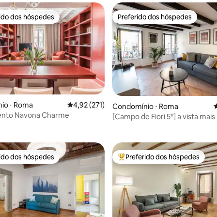
rido dos hóspedes
Preferido dos hóspedes
 melhores preferidos dos hóspedes
Preferido dos hóspedes
io ⋅ Roma
4,92 de uma avaliação média de 5, 271 avalia
4,92 (271)
Condomínio ⋅ Roma
4
nto Navona Charme
édia de 5, 134 avaliações
[Campo de Fiori 5*] a vista mais 
rido dos hóspedes
Preferido dos hóspedes
 melhores preferidos dos hóspedes
Entre os melhores preferidos d