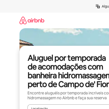
Pular
Algu
para
o
conteúdo
Aluguel por temporada
de acomodações com
banheira hidromassage
perto de Campo de' Fior
Encontre aluguéis por temporada incríveis c
hidromassagem no Airbnb e faça sua reserva
Localização