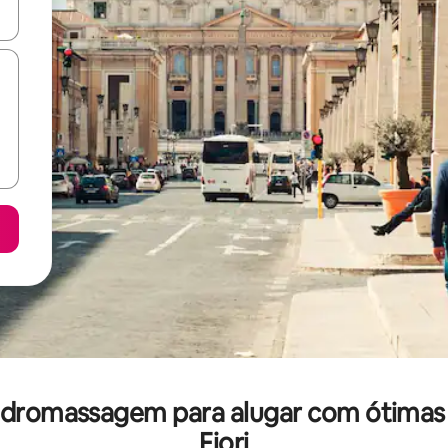
ore-os usando as seta para cima e para baixo do teclado ou tocando e
romassagem para alugar com ótimas 
Fiori