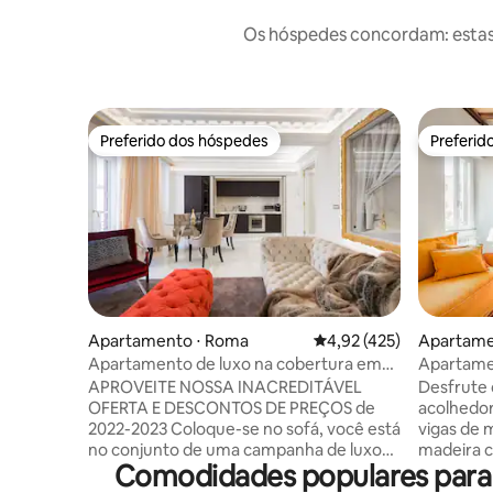
Os hóspedes concordam: estas
Preferido dos hóspedes
Preferid
Preferido dos hóspedes
Preferid
Apartamento ⋅ Roma
4,92 de uma avaliação m
4,92 (425)
Apartame
Apartamento de luxo na cobertura em
Apartame
Spanish Steps
sobre os t
APROVEITE NOSSA INACREDITÁVEL
Desfrute 
Borgo Pio
OFERTA E DESCONTOS DE PREÇOS de
acolhedor
2022-2023 Coloque-se no sofá, você está
vigas de 
no conjunto de uma campanha de luxo
madeira c
Comodidades populares para
de moda. Nesta luxuosa cobertura de
A disposi
alta qualidade, localizada ao lado do
portanto,