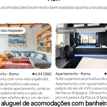
 acomodações foram muito bem avaliadas quanto a localizaçã
o dos hóspedes
Superhost
o dos hóspedes
Superhost
Apartamento ⋅ Roma
4
édia de 5, 425 avaliações
nto ⋅ Roma
4,94 de uma avaliação média de 5, 266 avalia
4,94 (266)
Suíte experiencial privativa ult
nto com uma vista esplêndida
elhados no histórico bairro de
Apartamento com spa privati
da atmosfera calorosa e
palácio do século XVII, a pouco
a deste apartamento, onde as
da Piazza di Spagna. Ultracentral, a
madeira do teto e o piso de
poucos passos da Piazza di Spag
riam efeitos de luz cor de mel.
 aluguel de acomodações com banheir
quartos à prova de som com c
ção moderna dos espaços é,
ortopédicas de espuma viscoelás
 toda a favor do conforto. No