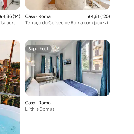
4,86 de uma avaliação média de 5, 14 avaliações
4,86 (14)
Casa ⋅ Roma
4,81 de uma avaliação 
4,81 (120)
ita perto
Terraço do Coliseu de Roma com jacuzzi
ções
Superhost
Superhost
ções
Casa ⋅ Roma
Lilith 's Domus