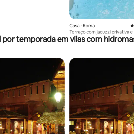
Casa ⋅ Roma
4
Terraço com jacuzzi privativa e 
l por temporada em vilas com hidrom
o Coliseu
média de 5, 60 avaliações