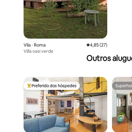
Vaticano
Vila ⋅ Roma
4,85 de uma avaliação 
4,85 (27)
Villa oasi verde
Outros alugu
Preferido dos hóspedes
Superho
Entre os melhores preferidos dos hóspedes
Superho