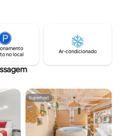
a vapor,
dos quartos. O terceiro quarto tem um
banheira
sofá-cama adequado para dois e um
art TVs em
banheiro privativo. A sala de estar tem
Premium e
uma mesa de jantar confortável, além de
televisão com canais por satélite, lareira
rmore ·
de bioetanol, acesso Wi-Fi, ar
mo andar,
condicionado. A cozinha é completa com
fogão de indução, geladeira, máquina de
ionamento
Ar-condicionado
 santuário
lavar louça, forno, máquina de lavar
to no local
roupa e acessórios
assagem
Superhost
Superhost