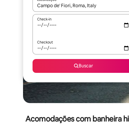
Quando os resultados estiverem disponíveis, expl
Check-in
Checkout
Buscar
Acomodações com banheira hid