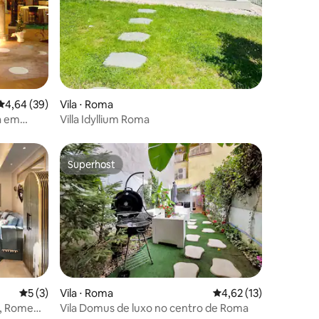
ções
4,64 de uma avaliação média de 5, 39 avaliações
4,64 (39)
Vila ⋅ Roma
a em
Villa Idyllium Roma
Superhost
Superhost
ções
5 de uma avaliação média de 5, 3 avaliações
5 (3)
Vila ⋅ Roma
4,62 de uma avaliação
4,62 (13)
e, Rome
Vila Domus de luxo no centro de Roma