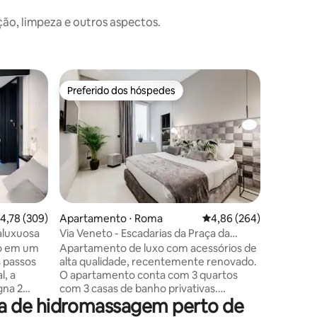
o, limpeza e outros aspectos.
Apartam
Preferido dos hóspedes
Superho
Preferido dos hóspedes
Superho
Cobertur
perto da
Impressio
luxo com
e terraço
da Escada
Lorenzo 
Via Cond
dispõe de
superior
,78 de uma avaliação média de 5, 309 avaliações
4,78 (309)
Apartamento ⋅ Roma
4,86 de uma avaliação m
4,86 (264)
ções
quartos e
raluxuosa
Via Veneto - Escadarias da Praça da
como chu
Espanha -Roma Luma Suite 29
vo em um
Apartamento de luxo com acessórios de
jacuzzi e
s passos
alta qualidade, recentemente renovado.
O terraç
O apartamento conta com 3 quartos
bela vist
na 2
com 3 casas de banho privativas.
Chiara. 
a de hidromassagem perto de
amas
Banheira de hidromassagem privativa
tica · 2
com ozônio e terapia cromada em dois