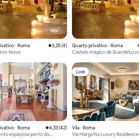
ivativo ⋅ Roma
3,25 de uma avaliação média de 5, 4 avalia
3,25 (4)
Quarto privativo ⋅ Roma
 Ano-Novo
Castelo mágico de Scandeluzz
Roma
Luxe
Luxe
ivativo ⋅ Roma
4,33 de uma avaliação média de 5, 42 avalia
4,33 (42)
Vila ⋅ Roma
nto espaçoso perto do
Via Margutta Luxury Residenc