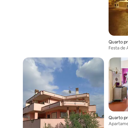
qualidade, como kit de cortesia Hermes
Piscina de jacuzzi para 4 pessoas, Netflix,
máquina de café Lavazza, 3 TVs, estéreo,
lava-louça, micro-ondas, ferro de passar
roupa, ar condicionado e aquecimento.
O apartamento está localizado na área
mais luxuosa do centro histórico, na Via
Bocca di Leone, ao lado do Palácio
Quarto pr
Hermès e a poucos passos da Piazza di
Festa de
Spagna (90mt) e da Via Condotti (50mt),
uma das ruas mais elegantes do mundo
para compras de alta moda.
Quarto pr
Apartame