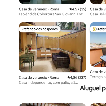
Casa de veraneio ⋅ Roma
4,97 de uma avaliação 
4,97 (35)
Casa de v
Esplêndida Cobertura San Giovanni Enzo
Casa Belv
House Roma
Preferido dos hóspedes
Prefe
Preferido dos hóspedes
Entre os
Casa de v
Terraço p
Casa de veraneio ⋅ Roma
4,86 de uma avaliação m
4,86 (237)
Casa independente, com pátio, a 2
Aluguel 
minutos do metrô.