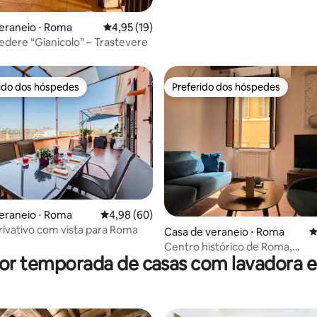
média de 5, 35 avaliações
eraneio ⋅ Roma
4,95 de uma avaliação média de 5, 19 avalia
4,95 (19)
edere “Gianicolo” – Trastevere
rido dos hóspedes
Preferido dos hóspedes
 melhores preferidos dos hóspedes
Preferido dos hóspedes
eraneio ⋅ Roma
4,98 de uma avaliação média de 5, 60 avalia
4,98 (60)
rivativo com vista para Roma
édia de 5, 237 avaliações
Casa de veraneio ⋅ Roma
4
Centro histórico de Roma,
por temporada de casas com lavadora e
Panteão/Praça da Espanha