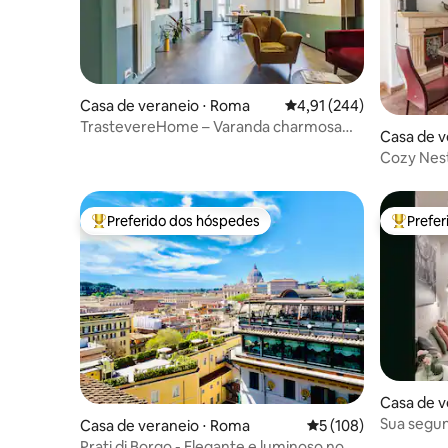
Casa de veraneio ⋅ Roma
4,91 de uma avaliação m
4,91 (244)
TrastevereHome – Varanda charmosa
Casa de v
em Santa Cecília
Cozy Nest
Preferido dos hóspedes
Prefe
Entre os melhores preferidos dos hóspedes
Entre os
Casa de v
Sua segun
Casa de veraneio ⋅ Roma
5 de uma avaliação m
5 (108)
Vaticano
Prati di Borgo - Elegante e luminoso no