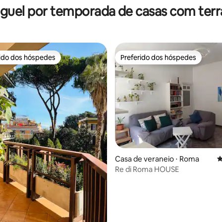
guel por temporada de casas com ter
rido dos hóspedes
Preferido dos hóspedes
 melhores preferidos dos hóspedes
Preferido dos hóspedes
Casa de veraneio ⋅ Roma
4
Re di Roma HOUSE