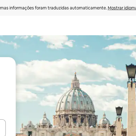
mas informações foram traduzidas automaticamente. 
Mostrar idioma
ore-os usando as seta para cima e para baixo do teclado ou tocando e