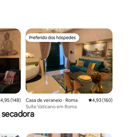
ções
Preferido dos hóspedes
Preferido dos hóspedes
ções
,95 de uma avaliação média de 5, 148 avaliações
4,95 (148)
Casa de veraneio ⋅ Roma
4,93 de uma avaliação 
4,93 (160)
Suíte Vaticano em Roma
 secadora