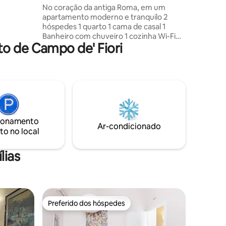
luoghi
No coração da antiga Roma, em um
, Piazza
apartamento moderno e tranquilo 2
one
hóspedes 1 quarto 1 cama de casal 1
rare
Banheiro com chuveiro 1 cozinha Wi-Fi
città!
to de Campo de' Fiori
rápido Apartamento confortável e
moderno no centro histórico de Roma,
com fácil acesso aos monumentos mais
importantes. No bairro de Rinascimento
e perto de Trastevere O edifício,
projetado nos anos 30 por Marcello
Piacentini, é bem conservado, com
acesso a partir de uma estrada privada.
ionamento
Terceiro andar com elevador, com vista
Ar-condicionado
to no local
para um pátio tranquilo
lias
Preferido dos hóspedes
os hóspedes
Preferido dos hóspedes