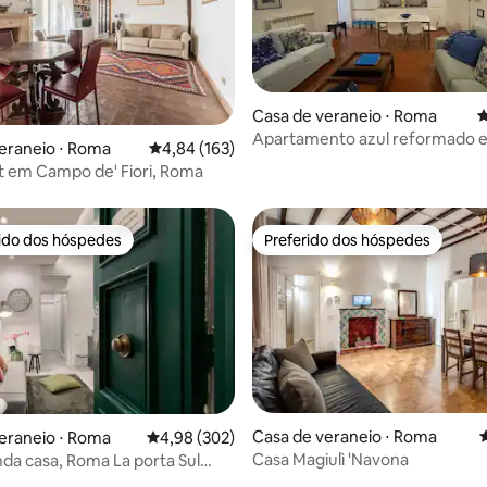
édia de 5, 244 avaliações
Casa de veraneio ⋅ Roma
4
Apartamento azul reformado e
eraneio ⋅ Roma
4,84 de uma avaliação média de 5, 163 avalia
4,84 (163)
romano histórico
 em Campo de' Fiori, Roma
rido dos hóspedes
Preferido dos hóspedes
 melhores preferidos dos hóspedes
Preferido dos hóspedes
Casa de veraneio ⋅ Roma
4
eraneio ⋅ Roma
4,98 de uma avaliação média de 5, 302 avalia
4,98 (302)
Casa Magiulì 'Navona
da casa, Roma La porta Sul
édia de 5, 108 avaliações
, Roma