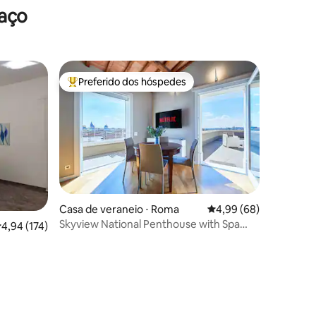
raço
Preferido dos hóspedes
Entre os melhores preferidos dos hóspedes
Casa de veraneio ⋅ Roma
4,99 de uma avaliação 
4,99 (68)
Skyview National Penthouse with Spa
,94 de uma avaliação média de 5, 174 avaliações
4,94 (174)
and Terrace 360°