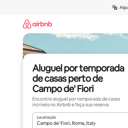
Pular
Algu
para
o
conteúdo
Aluguel por temporada
de casas perto de
Campo de' Fiori
Encontre aluguel por temporada de casas
incríveis no Airbnb e faça sua reserva
Localização
Quando os resultados estiverem disponíveis, expl