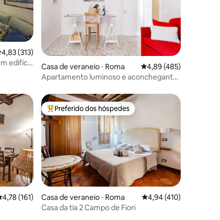
,83 de uma avaliação média de 5, 313 avaliações
4,83 (313)
m edifício
Casa de veraneio ⋅ Roma
4,89 de uma avaliação 
4,89 (485)
ções
Apartamento luminoso e aconchegante
perto do Panteão
Preferido dos hóspedes
Entre os melhores preferidos dos hóspedes
,78 de uma avaliação média de 5, 161 avaliações
4,78 (161)
Casa de veraneio ⋅ Roma
4,94 de uma avaliação 
4,94 (410)
ções
Casa da tia 2 Campo de Fiori