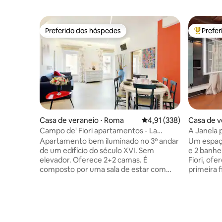
Preferido dos hóspedes
Prefe
Preferido dos hóspedes
Entre os
Casa de veraneio ⋅ Roma
4,91 de uma avaliação m
4,91 (338)
Casa de v
Campo de' Fiori apartamentos - La
A Janela 
Violante
Apartamento bem iluminado no 3º andar
Um espaç
de um edifício do século XVI. Sem
e 2 banhe
elevador. Oferece 2+2 camas. É
Fiori, of
composto por uma sala de estar com
primeira f
uma cozinha e um sofá-cama, um quarto
janelas d
e um banheiro. Com ar-condicionado,
o melhor 
tranquilo, equipado com TV LCD e Wi-Fi.
sons de 
O apartamento tem acesso direto a um
tranquili
lindo terraço no último andar com vista;
equipados