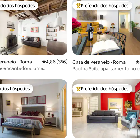
rido dos hóspedes
Preferido dos hóspedes
 melhores preferidos dos hóspedes
Entre os melhores preferidos d
eraneio ⋅ Roma
4,86 de uma avaliação média de 5, 356 avalia
4,86 (356)
édia de 5, 207 avaliações
Casa de veraneio ⋅ Roma
4
re encantadora: uma
Paolina Suite apartamento no 
ia autêntica
Roma
o dos hóspedes
Preferido dos hóspedes
o dos hóspedes
Entre os melhores preferidos d