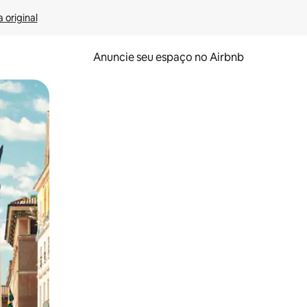
 original
Anuncie seu espaço no Airbnb
 deslizando o dedo na tela.