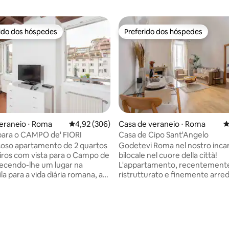
rido dos hóspedes
Preferido dos hóspedes
 melhores preferidos dos hóspedes
Preferido dos hóspedes
édia de 5, 338 avaliações
eraneio ⋅ Roma
4,92 de uma avaliação média de 5, 306 avalia
4,92 (306)
Casa de veraneio ⋅ Roma
4
para o CAMPO de' FIORI
Casa de Cipo Sant'Angelo
oso apartamento de 2 quartos
Godetevi Roma nel nostro inca
iros com vista para o Campo de
bilocale nel cuore della città!
erecendo-lhe um lugar na
L'appartamento, recentement
ila para a vida diária romana, as
ristrutturato e finemente arred
e vidro duplo proporcionam-lhe
composto da un salotto con an
dos dois mundos, as vistas e os
cottura, una camera con letto
Roma, bem como paz e
matrimoniale e un comodo bag
dade. Ambos os quartos estão
Situato in un tipico rione del ce
 com ar condicionado,
storico romano, sarete immersi