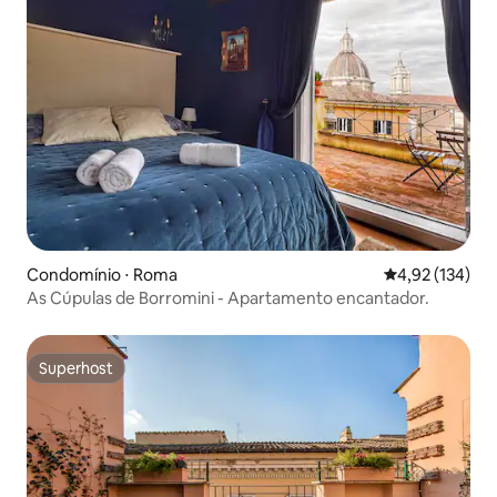
Condomínio ⋅ Roma
4,92 de uma av
4,92 (134)
As Cúpulas de Borromini - Apartamento encantador.
Superhost
Superhost