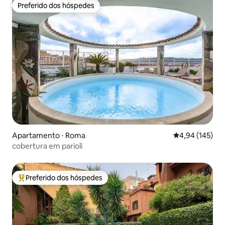
Preferido dos hóspedes
Preferido dos hóspedes
Apartamento ⋅ Roma
4,94 de uma av
4,94 (145)
cobertura em parioli
Preferido dos hóspedes
Entre os melhores preferidos dos hóspedes