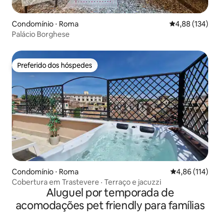
Condomínio ⋅ Roma
4,88 de uma av
4,88 (134)
Palácio Borghese
Preferido dos hóspedes
Preferido dos hóspedes
Condomínio ⋅ Roma
4,86 de uma av
4,86 (114)
Cobertura em Trastevere · Terraço e jacuzzi
Aluguel por temporada de
acomodações pet friendly para famílias