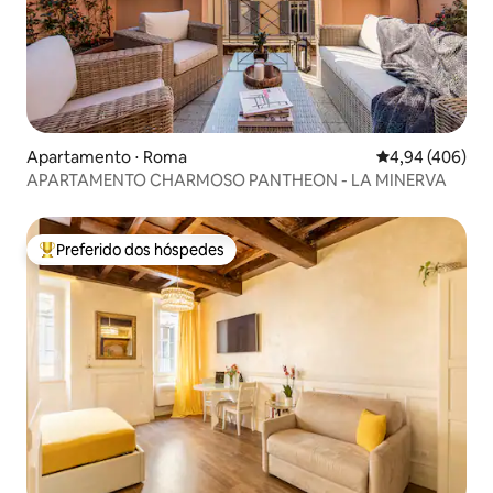
Apartamento ⋅ Roma
4,94 de uma ava
4,94 (406)
APARTAMENTO CHARMOSO PANTHEON - LA MINERVA
Preferido dos hóspedes
Entre os melhores preferidos dos hóspedes