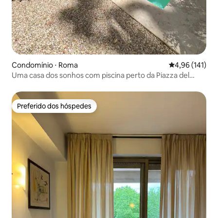
Condomínio ⋅ Roma
4,96 de uma av
4,96 (141)
Uma casa dos sonhos com piscina perto da Piazza del
Popolo
Preferido dos hóspedes
Preferido dos hóspedes