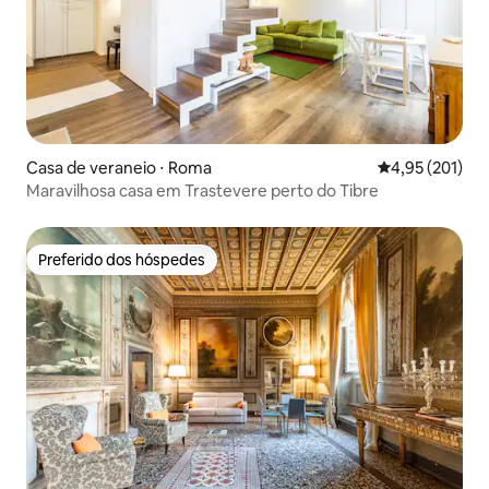
Casa de veraneio ⋅ Roma
4,95 de uma av
4,95 (201)
Maravilhosa casa em Trastevere perto do Tibre
Preferido dos hóspedes
Preferido dos hóspedes