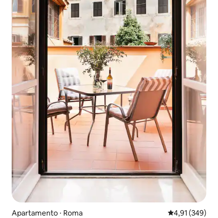
Apartamento ⋅ Roma
4,91 de uma av
4,91 (349)