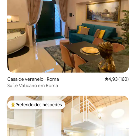
Casa de veraneio ⋅ Roma
4,93 de uma av
4,93 (160)
Suíte Vaticano em Roma
Preferido dos hóspedes
Entre os melhores preferidos dos hóspedes