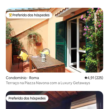
Preferido dos hóspedes
Entre os melhores preferidos dos hóspedes
Condomínio ⋅ Roma
4,91 de uma av
4,91 (225)
Terraço na Piazza Navona com a Luxury Getaways
Preferido dos hóspedes
Preferido dos hóspedes