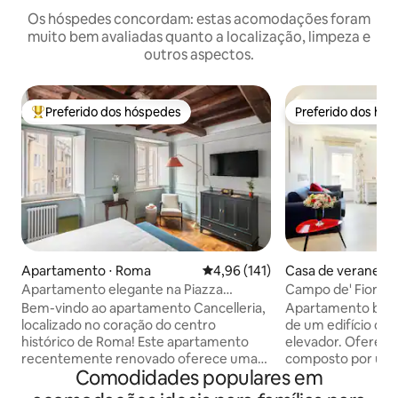
Os hóspedes concordam: estas acomodações foram
muito bem avaliadas quanto a localização, limpeza e
outros aspectos.
Preferido dos hóspedes
Preferido dos hó
Entre os melhores preferidos dos hóspedes
Preferido dos hó
Apartamento ⋅ Roma
4,96 de uma avaliação média de 
4,96 (141)
Casa de veraneio 
Apartamento elegante na Piazza
Campo de' Fiori a
Navona — Cama king size
Violante
Bem-vindo ao apartamento Cancelleria,
Apartamento bem 
localizado no coração do centro
de um edifício do 
histórico de Roma! Este apartamento
elevador. Oferece
recentemente renovado oferece uma
composto por uma
Comodidades populares em
mistura única de conforto moderno e
uma cozinha e um
charme histórico. O que você vai adorar:
quarto e um banhe