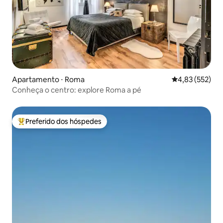
Apartamento ⋅ Roma
4,83 de uma av
4,83 (552)
Conheça o centro: explore Roma a pé
Preferido dos hóspedes
Entre os melhores preferidos dos hóspedes