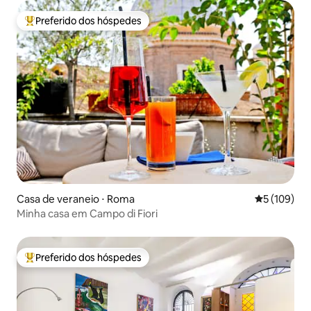
Preferido dos hóspedes
Entre os melhores preferidos dos hóspedes
Casa de veraneio ⋅ Roma
5 de uma av
5 (109)
Minha casa em Campo di Fiori
Preferido dos hóspedes
Entre os melhores preferidos dos hóspedes