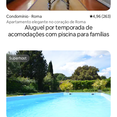
Condomínio ⋅ Roma
4,96 de uma ava
4,96 (263)
Apartamento elegante no coração de Roma
Aluguel por temporada de
acomodações com piscina para famílias
Superhost
Superhost