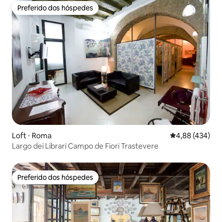
Preferido dos hóspedes
Preferido dos hóspedes
Loft ⋅ Roma
4,88 de uma av
4,88 (434)
Largo dei Librari Campo de Fiori Trastevere
Preferido dos hóspedes
Preferido dos hóspedes