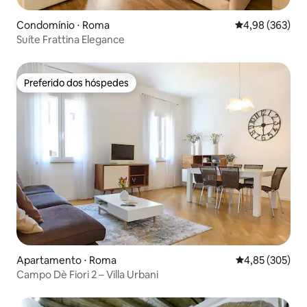
Condomínio ⋅ Roma
4,98 de uma ava
4,98 (363)
Suíte Frattina Elegance
Preferido dos hóspedes
Preferido dos hóspedes
Apartamento ⋅ Roma
4,85 de uma av
4,85 (305)
Campo Dè Fiori 2 – Villa Urbani