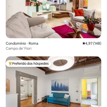
Condomínio ⋅ Roma
4,97 de uma av
4,97 (148)
Campo de' Fiori
Preferido dos hóspedes
Entre os melhores preferidos dos hóspedes