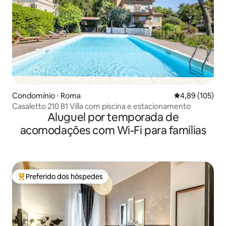
Condomínio ⋅ Roma
4,89 de uma av
4,89 (105)
Casaletto 210 B1 Villa com piscina e estacionamento
Aluguel por temporada de
acomodações com Wi-Fi para famílias
Preferido dos hóspedes
Entre os melhores preferidos dos hóspedes