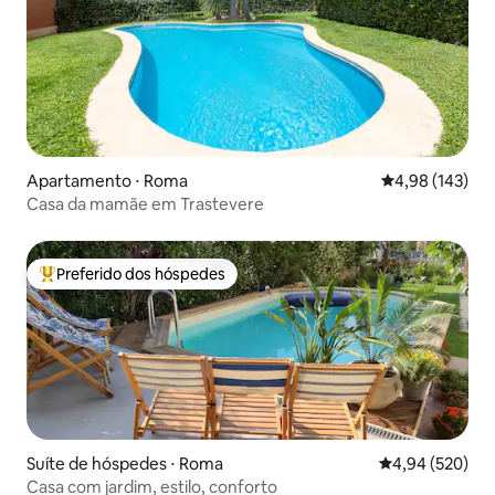
Apartamento ⋅ Roma
4,98 de uma av
4,98 (143)
Casa da mamãe em Trastevere
Preferido dos hóspedes
Entre os melhores preferidos dos hóspedes
Suíte de hóspedes ⋅ Roma
4,94 de uma ava
4,94 (520)
Casa com jardim, estilo, conforto