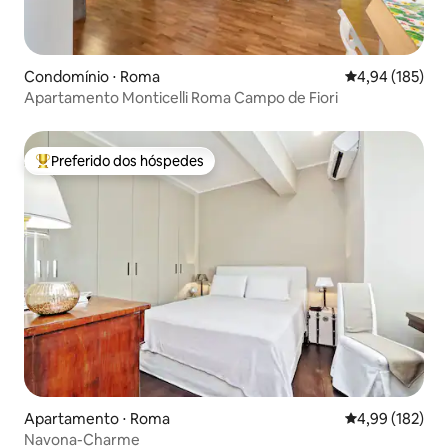
Condomínio ⋅ Roma
4,94 de uma av
4,94 (185)
Apartamento Monticelli Roma Campo de Fiori
Preferido dos hóspedes
Entre os melhores preferidos dos hóspedes
Apartamento ⋅ Roma
4,99 de uma av
4,99 (182)
Navona-Charme