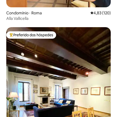
Condomínio ⋅ Roma
4,83 de uma av
4,83 (120)
Alla Vallicella
Preferido dos hóspedes
Entre os melhores preferidos dos hóspedes