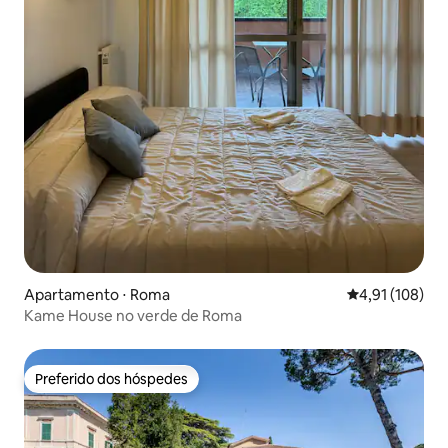
Apartamento ⋅ Roma
4,91 de uma av
4,91 (108)
Kame House no verde de Roma
Preferido dos hóspedes
Preferido dos hóspedes