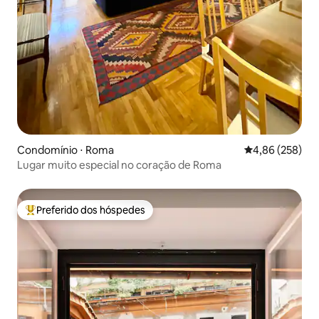
Condomínio ⋅ Roma
4,86 de uma ava
4,86 (258)
Lugar muito especial no coração de Roma
Preferido dos hóspedes
Entre os melhores preferidos dos hóspedes