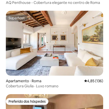
AQ Penthouse - Cobertura elegante no centro de Roma
Superhost
Superhost
Apartamento ⋅ Roma
4,85 de uma av
4,85 (136)
Cobertura Giulia · Luxo romano
Preferido dos hóspedes
Preferido dos hóspedes