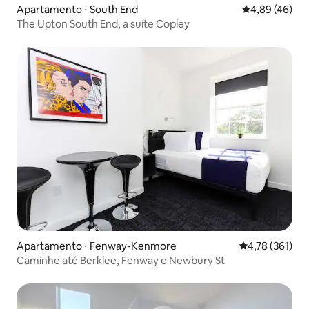
Apartamento ⋅ South End
4,89 de uma a
4,89 (46)
The Upton South End, a suíte Copley
Apartamento ⋅ Fenway-Kenmore
4,78 de uma av
4,78 (361)
Caminhe até Berklee, Fenway e Newbury St