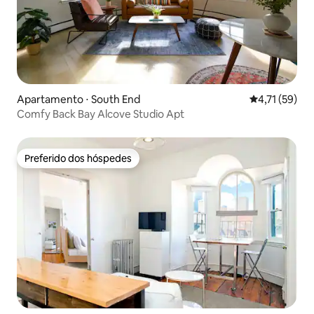
Apartamento ⋅ South End
4,71 de uma a
4,71 (59)
Comfy Back Bay Alcove Studio Apt
Preferido dos hóspedes
Preferido dos hóspedes