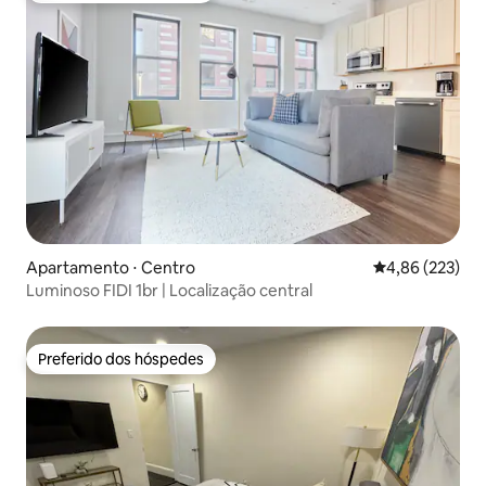
Apartamento ⋅ Centro
4,86 de uma av
4,86 (223)
Luminoso FIDI 1br | Localização central
Preferido dos hóspedes
Preferido dos hóspedes