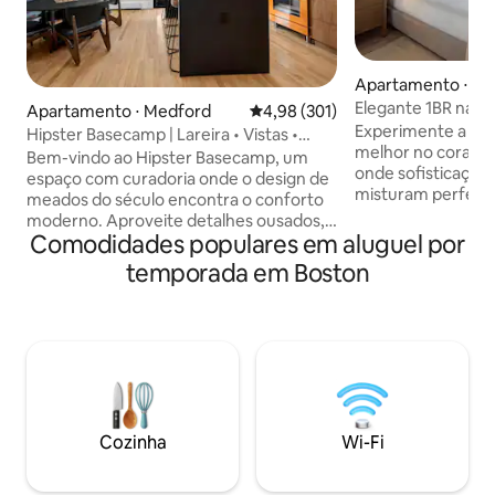
Apartamento ⋅ Som
Elegante 1BR na Pr
Apartamento ⋅ Medford
4,98 de uma avaliação média de 
4,98 (301)
Piscina, academia 
Experimente a vid
Hipster Basecamp | Lareira • Vistas •
melhor no coraçã
Estacionamento
Bem-vindo ao Hipster Basecamp, um
onde sofisticação,
espaço com curadoria onde o design de
misturam perfeita
meados do século encontra o conforto
escapada urbana luxuosa. 
moderno. Aproveite detalhes ousados,
Convenientemente
Comodidades populares em aluguel por
como uma lareira de dupla face,
Boston • Limpeza
eletrodomésticos Smeg e um chuveiro
temporada em Boston
profunda antes de
de teto com efeito de chuva. Prepare
gourmet complem
café espresso ou coquetéis com tudo ao
macia e artigos d
seu alcance, depois vá para o deck para
Lounge de observ
relaxar e apreciar a vista tranquila.
com vistas panorâm
Admire obras de arte originais em todo o
de Boston • Acade
lugar — e, se uma peça chamar sua
geração, estúdio d
atenção, ela estará disponível para
espaços de bem-est
compra. (*Observação: no momento, o
Cozinha
Wi-Fi
toca-discos está com defeito.)