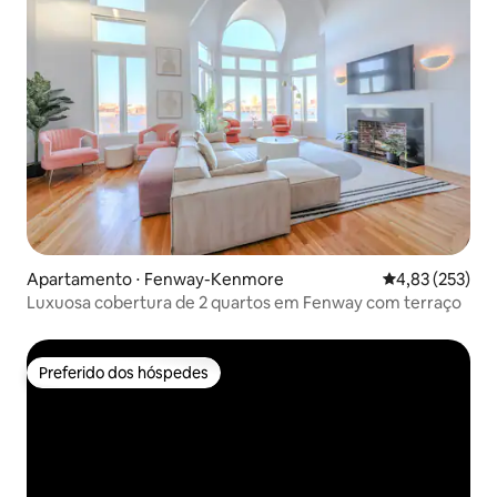
Apartamento ⋅ Fenway-Kenmore
4,83 de uma av
4,83 (253)
Luxuosa cobertura de 2 quartos em Fenway com terraço
Preferido dos hóspedes
Preferido dos hóspedes