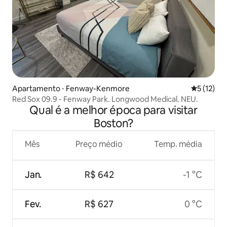
Apartamento ⋅ Fenway-Kenmore
5 de uma a
5 (12)
Red Sox 09.9 - Fenway Park. Longwood Medical. NEU.
Qual é a melhor época para visitar
Boston?
Mês
Preço médio
Temp. média
Jan.
R$ 642
-1 °C
Fev.
R$ 627
0 °C