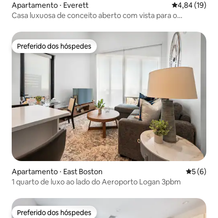
Apartamento ⋅ Everett
4,84 de uma a
4,84 (19)
Casa luxuosa de conceito aberto com vista para o
horizonte
Preferido dos hóspedes
Preferido dos hóspedes
Apartamento ⋅ East Boston
5 de uma 
5 (6)
1 quarto de luxo ao lado do Aeroporto Logan 3pbm
Preferido dos hóspedes
Preferido dos hóspedes