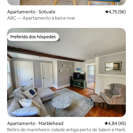
Apartamento ⋅ Scituate
4,75 de uma a
4,75 (56)
ABC — Apartamento à beira-mar
Preferido dos hóspedes
Preferido dos hóspedes
Apartamento ⋅ Marblehead
4,84 de uma a
4,84 (45)
Retiro do marinheiro: cidade antiga perto de Salem e Harb