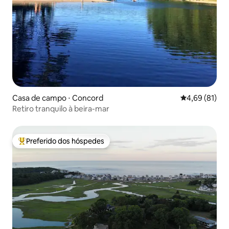
Casa de campo ⋅ Concord
4,69 de uma a
4,69 (81)
Retiro tranquilo à beira-mar
Preferido dos hóspedes
Entre os melhores preferidos dos hóspedes