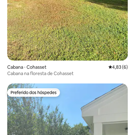
Cabana ⋅ Cohasset
4,83 de uma 
4,83 (6)
Cabana na floresta de Cohasset
Preferido dos hóspedes
Preferido dos hóspedes