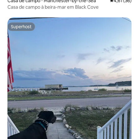
Casa de campo ⋅ Manchester-by-the-Sea
4,61 de uma a
4,61 (36)
Casa de campo à beira-mar em Black Cove
Superhost
Superhost