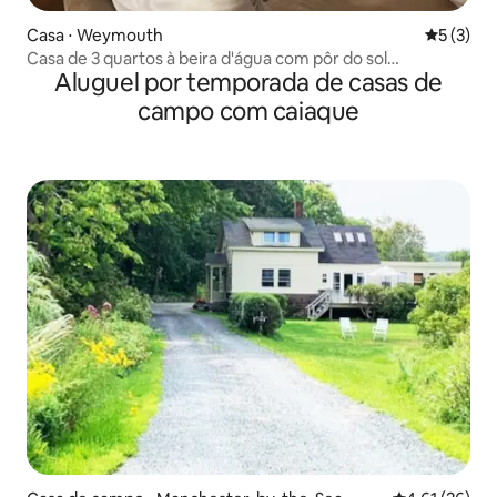
Casa ⋅ Weymouth
5 de uma 
5 (3)
Casa de 3 quartos à beira d'água com pôr do sol
Aluguel por temporada de casas de
deslumbrante
campo com caiaque