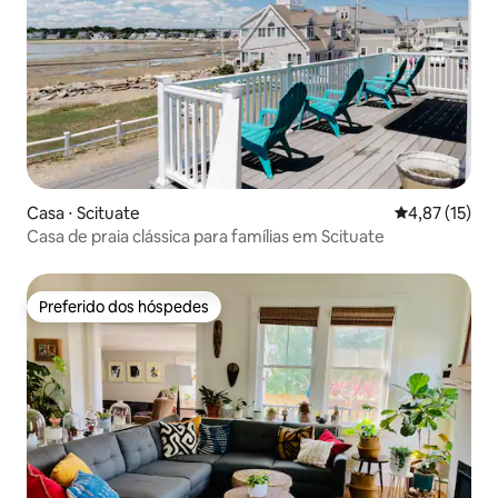
Casa ⋅ Scituate
4,87 de uma a
4,87 (15)
Casa de praia clássica para famílias em Scituate
Preferido dos hóspedes
Preferido dos hóspedes