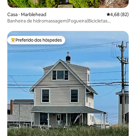
Casa ⋅ Marblehead
4,68 de uma a
4,68 (82)
Banheira de hidromassagem|Fogueira|Bicicletas
elétricas|Projetor|Garagem
Preferido dos hóspedes
Entre os melhores preferidos dos hóspedes