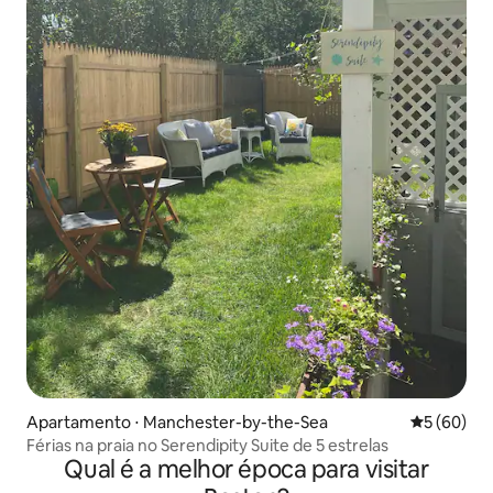
Apartamento ⋅ Manchester-by-the-Sea
5 de uma a
5 (60)
Férias na praia no Serendipity Suite de 5 estrelas
Qual é a melhor época para visitar