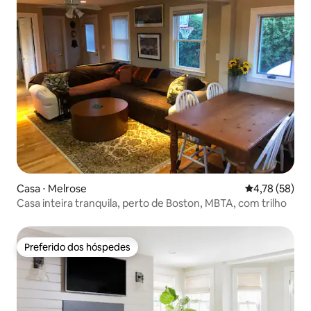
Casa ⋅ Melrose
4,78 de uma a
4,78 (58)
Casa inteira tranquila, perto de Boston, MBTA, com trilho
Preferido dos hóspedes
Preferido dos hóspedes