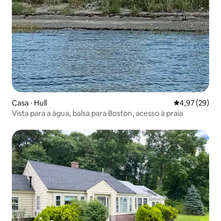
Casa ⋅ Hull
4,97 de uma a
4,97 (29)
Vista para a água, balsa para Boston, acesso à praia