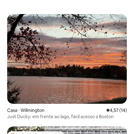
Casa ⋅ Wilmington
4,57 de uma a
4,57 (14)
Just Ducky: em frente ao lago, fácil acesso a Boston