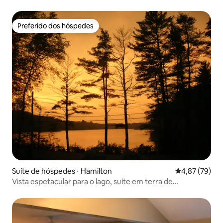
Preferido dos hóspedes
Preferido dos hóspedes
Suíte de hóspedes ⋅ Hamilton
4,87 de uma a
4,87 (79)
Vista espetacular para o lago, suíte em terra de
conservação