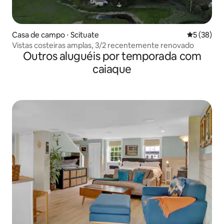
Casa de campo ⋅ Scituate
5 de uma a
5 (38)
Vistas costeiras amplas, 3/2 recentemente renovado
Outros aluguéis por temporada com
caiaque