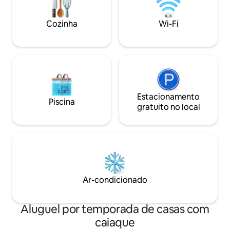
FIFA que buscam um refúgio
cansar do lago. É uma excelente base de
encantador na costa.
operações na cost
Cozinha
Wi-Fi
Estacionamento
Piscina
gratuito no local
Ar-condicionado
Aluguel por temporada de casas com
caiaque