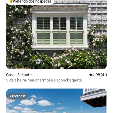
Preferido dos hóspedes
Entre os melhores preferidos dos hóspedes
Casa ⋅ Scituate
4,98 de uma a
4,98 (41)
Vida à beira-mar charmosa e aconchegante
Superhost
Superhost