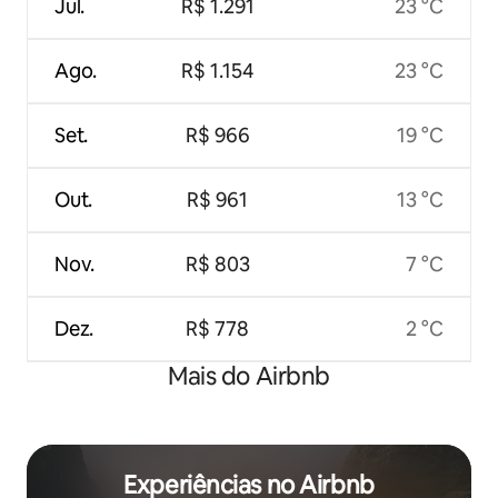
Jul.
R$ 1.291
23 °C
Ago.
R$ 1.154
23 °C
Set.
R$ 966
19 °C
Out.
R$ 961
13 °C
Nov.
R$ 803
7 °C
Dez.
R$ 778
2 °C
Mais do Airbnb
Experiências no Airbnb