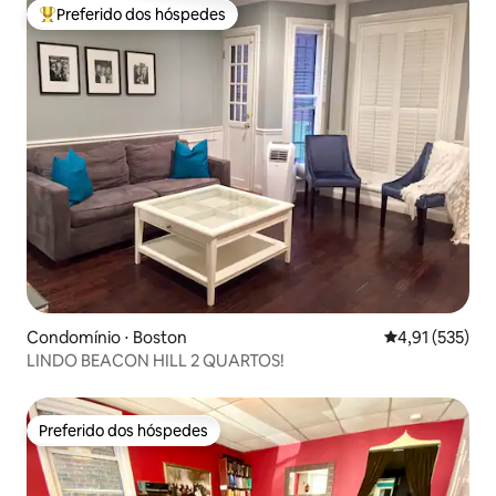
Preferido dos hóspedes
Entre os melhores preferidos dos hóspedes
Condomínio ⋅ Boston
4,91 de uma av
4,91 (535)
LINDO BEACON HILL 2 QUARTOS!
Preferido dos hóspedes
Preferido dos hóspedes