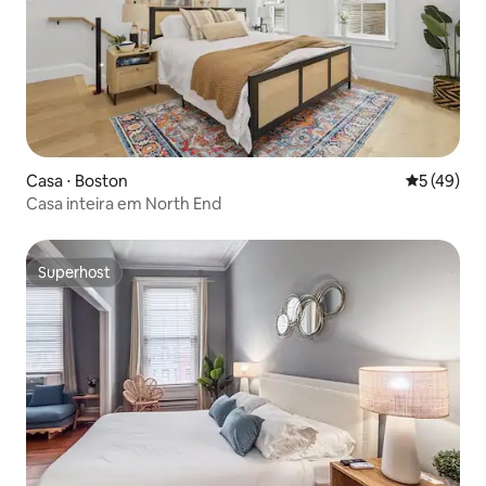
Casa ⋅ Boston
5 de uma a
5 (49)
Casa inteira em North End
Superhost
Superhost