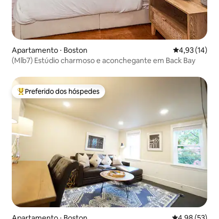
Apartamento ⋅ Boston
4,93 de uma a
4,93 (14)
(Mlb7) Estúdio charmoso e aconchegante em Back Bay
Preferido dos hóspedes
Entre os melhores preferidos dos hóspedes
Apartamento ⋅ Boston
4,98 de uma a
4,98 (53)