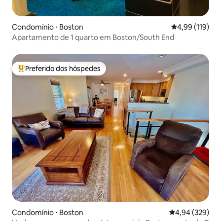
Condomínio ⋅ Boston
4,99 de uma av
4,99 (119)
Apartamento de 1 quarto em Boston/South End
Preferido dos hóspedes
Entre os melhores preferidos dos hóspedes
Condomínio ⋅ Boston
4,94 de uma ava
4,94 (329)