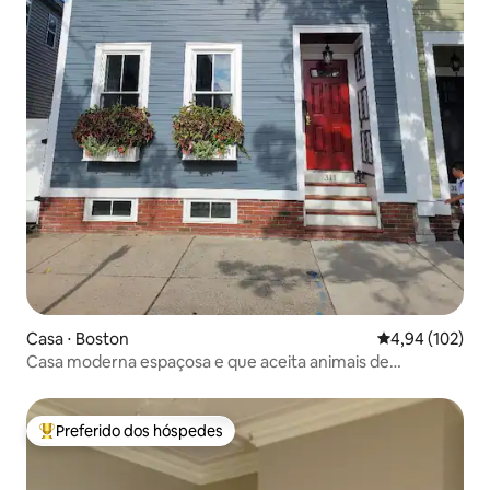
Casa ⋅ Boston
4,94 de uma av
4,94 (102)
Casa moderna espaçosa e que aceita animais de
estimação em Charlestown
Preferido dos hóspedes
Entre os melhores preferidos dos hóspedes