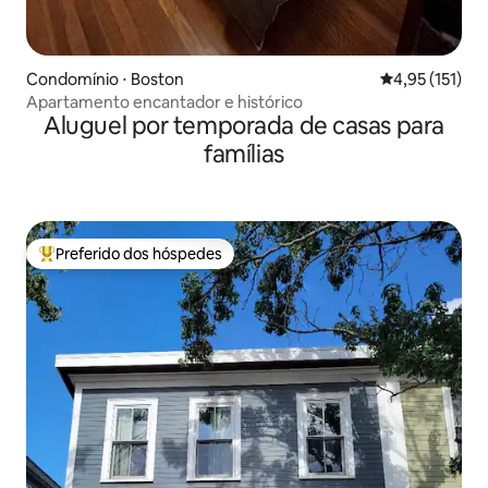
Condomínio ⋅ Boston
4,95 de uma av
4,95 (151)
Apartamento encantador e histórico
Aluguel por temporada de casas para
famílias
Preferido dos hóspedes
Entre os melhores preferidos dos hóspedes