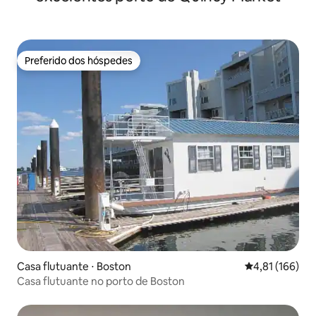
Preferido dos hóspedes
Preferido dos hóspedes
Casa flutuante ⋅ Boston
4,81 de uma av
4,81 (166)
Casa flutuante no porto de Boston