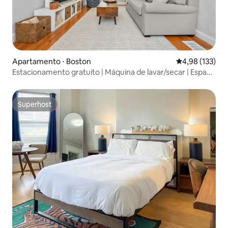
Apartamento ⋅ Boston
4,98 de uma av
4,98 (133)
Estacionamento gratuito | Máquina de lavar/secar | Espaço
de trabalho
Superhost
Superhost