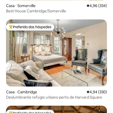
Casa ⋅ Somerville
4,96 de uma ava
4,96 (334)
Best House Cambridge/Somerville
Preferido dos hóspedes
Entre os melhores preferidos dos hóspedes
Casa ⋅ Cambridge
4,94 de uma ava
4,94 (330)
Deslumbrante refúgio urbano perto de Harvard Square