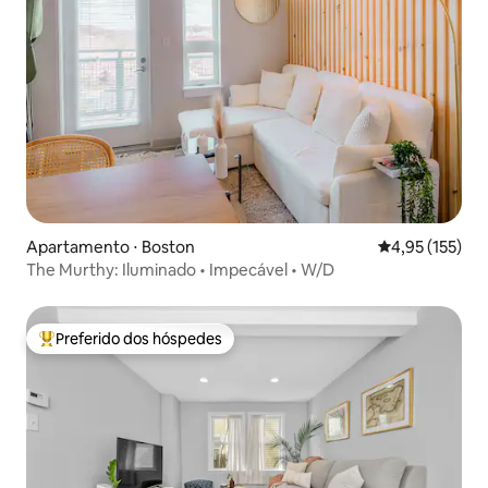
Apartamento ⋅ Boston
4,95 de uma av
4,95 (155)
The Murthy: Iluminado • Impecável • W/D
Preferido dos hóspedes
Entre os melhores preferidos dos hóspedes