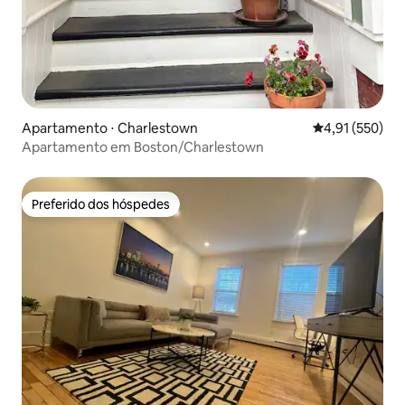
Apartamento ⋅ Charlestown
4,91 de uma av
4,91 (550)
Apartamento em Boston/Charlestown
Preferido dos hóspedes
Preferido dos hóspedes