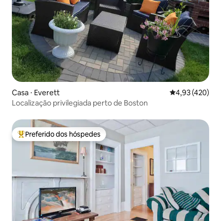
Casa ⋅ Everett
4,93 de uma av
4,93 (420)
Localização privilegiada perto de Boston
Preferido dos hóspedes
Entre os melhores preferidos dos hóspedes