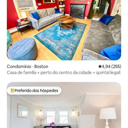
Condomínio ⋅ Boston
4,94 de uma av
4,94 (255)
Casa de família + perto do centro da cidade + quintal legal!
Preferido dos hóspedes
Entre os melhores preferidos dos hóspedes