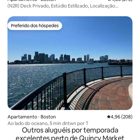
(N2R) Deck Privado, Estúdio Estilizado, Localização
Privilegiada!
Preferido dos hóspedes
Preferido dos hóspedes
Apartamento ⋅ Boston
4,96 de uma ava
4,96 (208)
Ao lado do oceano, 5 min dntwn por T
Outros aluguéis por temporada
excelentes perto de Quincy Market