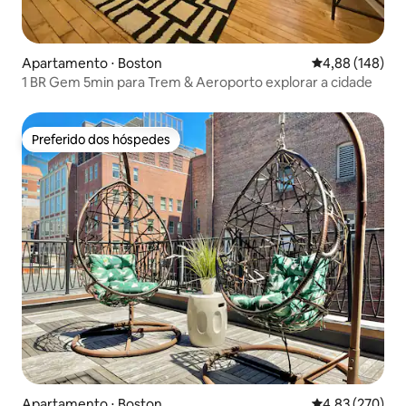
Apartamento ⋅ Boston
4,88 de uma av
4,88 (148)
1 BR Gem 5min para Trem & Aeroporto explorar a cidade
Preferido dos hóspedes
Preferido dos hóspedes
Apartamento ⋅ Boston
4,83 de uma av
4,83 (270)