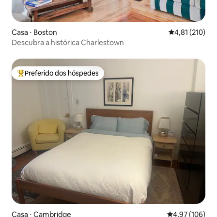
Casa ⋅ Boston
4,81 de uma av
4,81 (210)
Descubra a histórica Charlestown
Preferido dos hóspedes
Entre os melhores preferidos dos hóspedes
Casa ⋅ Cambridge
4,97 de uma av
4,97 (106)