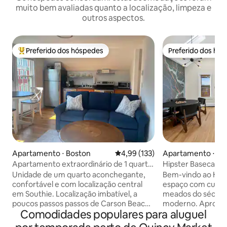
muito bem avaliadas quanto a localização, limpeza e
outros aspectos.
Preferido dos hóspedes
Preferido dos hó
Entre os melhores preferidos dos hóspedes
Preferido dos hó
Apartamento ⋅ Boston
4,99 de uma avaliação média de 
4,99 (133)
Apartamento ⋅ M
Apartamento extraordinário de 1 quarto
Hipster Basecamp | 
no sul de Boston!
Estacionamento
Unidade de um quarto aconchegante,
Bem-vindo ao Hip
confortável e com localização central
espaço com curado
em Southie. Localização imbatível, a
meados do século
poucos passos passos de Carson Beach,
moderno. Aprovei
Comodidades populares para aluguel
L Street Bathouse, BCEC, Sail Boston,
como uma lareira 
Copa do Mundo 2026! Esta propriedade
eletrodomésticos