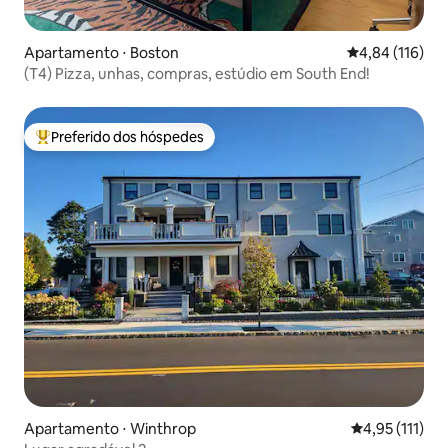
Apartamento ⋅ Boston
4,84 de uma av
4,84 (116)
(T4) Pizza, unhas, compras, estúdio em South End!
Preferido dos hóspedes
Entre os melhores preferidos dos hóspedes
Apartamento ⋅ Winthrop
4,95 de uma av
4,95 (111)