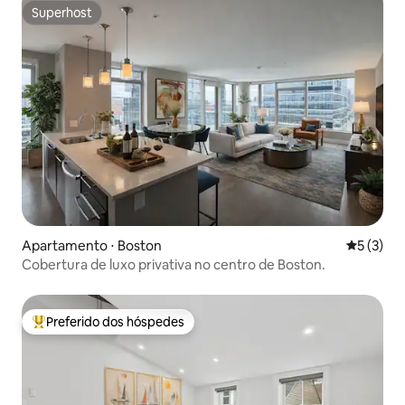
Superhost
Superhost
Apartamento ⋅ Boston
5 de uma 
5 (3)
Cobertura de luxo privativa no centro de Boston.
Preferido dos hóspedes
Entre os melhores preferidos dos hóspedes