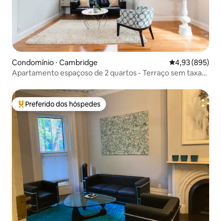
Condomínio ⋅ Cambridge
4,93 de uma ava
4,93 (895)
Apartamento espaçoso de 2 quartos - Terraço sem taxa
de limpeza
Preferido dos hóspedes
Entre os melhores preferidos dos hóspedes