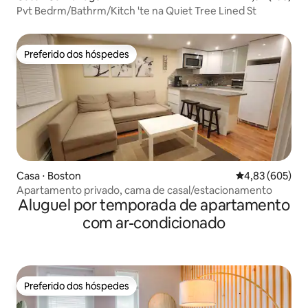
Pvt Bedrm/Bathrm/Kitch 'te na Quiet Tree Lined St
Preferido dos hóspedes
Preferido dos hóspedes
Casa ⋅ Boston
4,83 de uma ava
4,83 (605)
Apartamento privado, cama de casal/estacionamento
Aluguel por temporada de apartamento
com ar-condicionado
Preferido dos hóspedes
Preferido dos hóspedes