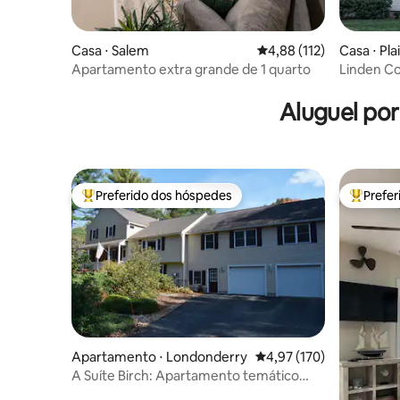
Casa ⋅ Salem
4,88 de uma avaliação m
4,88 (112)
Casa ⋅ Pla
Apartamento extra grande de 1 quarto
Linden Co
conveniê
Aluguel po
Preferido dos hóspedes
Prefe
Entre os melhores preferidos dos hóspedes
Entre os
Apartamento ⋅ Londonderry
4,97 de uma avaliação m
4,97 (170)
A Suíte Birch: Apartamento temático
grande e aconchegante em NH