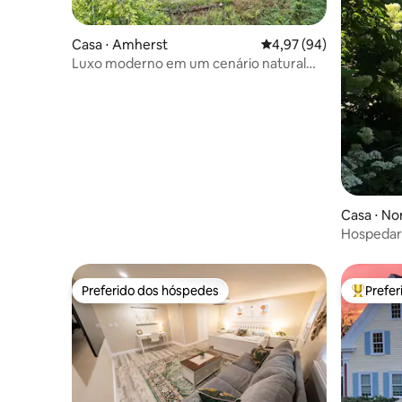
Casa ⋅ Amherst
4,97 de uma avaliação 
4,97 (94)
Luxo moderno em um cenário natural
espetacular
Casa ⋅ No
Hospedar
Preferido dos hóspedes
Prefe
Preferido dos hóspedes
Entre os