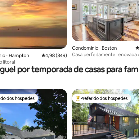
Condomínio ⋅ Boston
4
Casa perfeitamente renovada 
édia de 5, 205 avaliações
io ⋅ Hampton
4,98 de uma avaliação média de 5, 349 avalia
4,98 (349)
privativo ao ar livre
 litoral
guel por temporada de casas para famí
rido dos hóspedes
Preferido dos hóspedes
 melhores preferidos dos hóspedes
Entre os melhores preferidos d