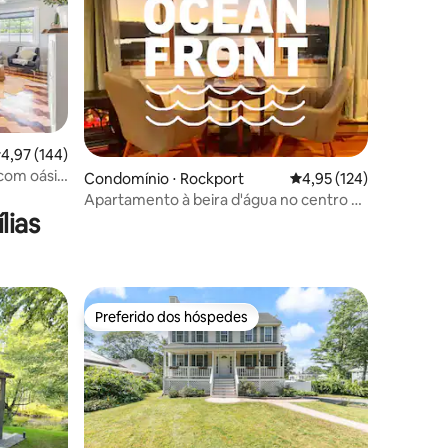
,97 de uma avaliação média de 5, 144 avaliações
4,97 (144)
com oásis
ções
Condomínio ⋅ Rockport
4,95 de uma avaliação 
4,95 (124)
Apartamento à beira d'água no centro da
lias
cidade • Caminhe por toda parte
Preferido dos hóspedes
os hóspedes
Preferido dos hóspedes