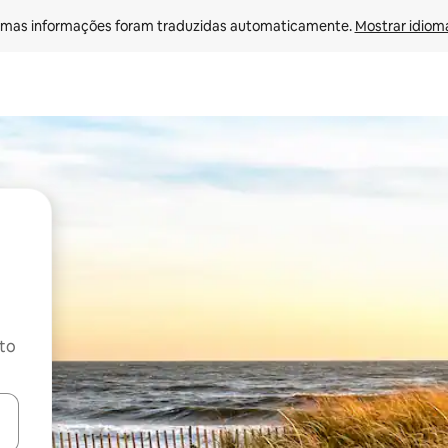
mas informações foram traduzidas automaticamente. 
Mostrar idioma
ito
ore-os usando as seta para cima e para baixo do teclado ou tocando e