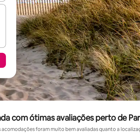
da com ótimas avaliações perto de Pa
 acomodações foram muito bem avaliadas quanto a localizaçã