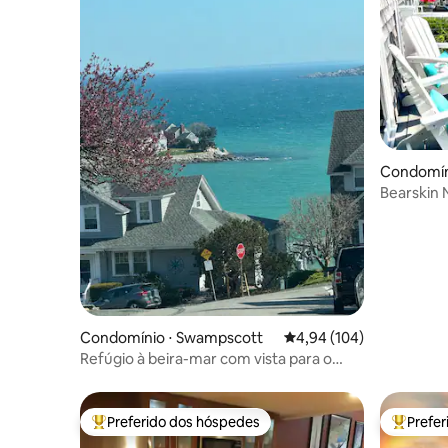
Condomín
Bearskin Nec
incríveis
Condomínio ⋅ Swampscott
4,94 de uma avaliação m
4,94 (104)
Refúgio à beira-mar com vista para o
oceano | Caminhe até a praia | Salem
Preferido dos hóspedes
Prefe
Entre os melhores preferidos dos hóspedes
Entre os