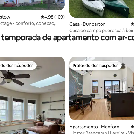
édia de 5, 112 avaliações
istow
4,98 de uma avaliação média de 5, 109 avalia
4,98 (109)
ttage - conforto, conexão,
Casa ⋅ Dunbarton
4
ncia
Casa de campo pitoresca à bei
r temporada de apartamento com ar-c
Dunbarton
rido dos hóspedes
Preferido dos hóspedes
 melhores preferidos dos hóspedes
Preferido dos hóspedes
édia de 5, 170 avaliações
Apartamento ⋅ Medford
4
Hipster Basecamp | Lareira • Vis