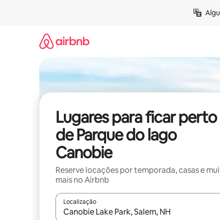
Pular
Algu
para
o
conteúdo
Lugares para ficar perto
de Parque do lago
Canobie
Reserve locações por temporada, casas e mu
mais no Airbnb
Localização
Quando os resultados estiverem disponíveis, expl