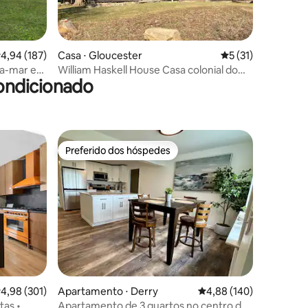
ções
,94 de uma avaliação média de 5, 187 avaliações
4,94 (187)
Casa ⋅ Gloucester
5 de uma avaliação
5 (31)
ra-mar em
William Haskell House Casa colonial do
ondicionado
primeiro período
Preferido dos hóspedes
Preferido dos hóspedes
,98 de uma avaliação média de 5, 301 avaliações
4,98 (301)
Apartamento ⋅ Derry
4,88 de uma avaliação 
4,88 (140)
tas •
Apartamento de 3 quartos no centro de