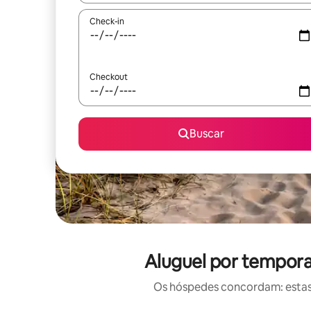
Check-in
Checkout
Buscar
Aluguel por tempora
Os hóspedes concordam: estas