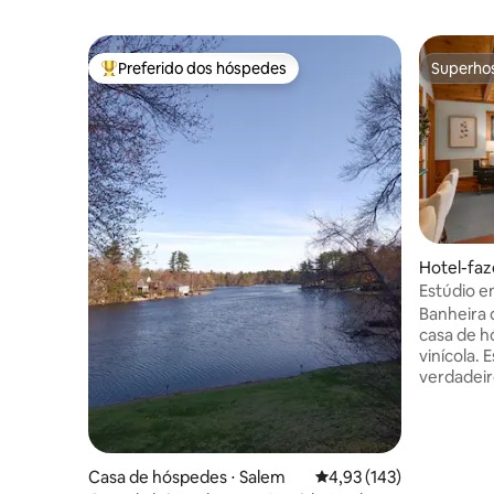
Preferido dos hóspedes
Superho
Entre os melhores preferidos dos hóspedes
Superho
Hotel-faz
ver
Estúdio e
hidromass
Banheira 
de vinhos
casa de 
vinícola. 
verdadeir
sentir em
natural, 
celeiros h
proprieda
Casa de hóspedes ⋅ Salem
4,93 de uma avaliação m
4,93 (143)
vinhedo. 