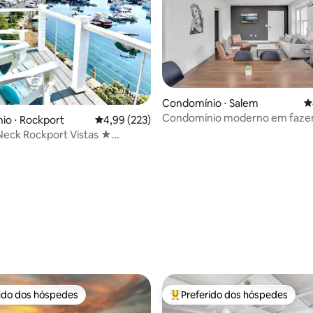
Condomínio ⋅ Salem
4
Condomínio moderno em faze
io ⋅ Rockport
4,99 de uma avaliação média de 5, 223 avalia
4,99 (223)
do centro de Salem
k Rockport Vistas ★
 ★ Estacionamento
édia de 5, 104 avaliações
rido dos hóspedes
Preferido dos hóspedes
 melhores preferidos dos hóspedes
Entre os melhores preferidos d