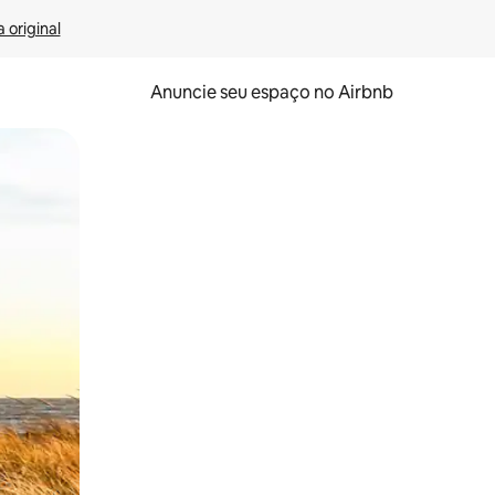
 original
Anuncie seu espaço no Airbnb
 deslizando o dedo na tela.