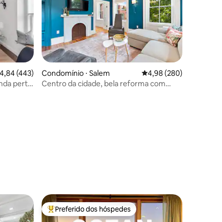
,84 de uma avaliação média de 5, 443 avaliações
4,84 (443)
Condomínio ⋅ Salem
4,98 de uma avaliação m
4,98 (280)
nda perto
Centro da cidade, bela reforma com
ções
estacionamento
Preferido dos hóspedes
os hóspedes
Entre os melhores preferidos dos hóspedes