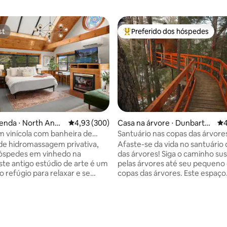
st
Preferido dos hóspedes
st
Entre os melhores preferidos d
enda ⋅ North Ando
4,93 de uma avaliação média de 5, 300 avalia
4,93 (300)
Casa na árvore ⋅ Dunbarto
4,
4
n
m vinícola com banheira de
Santuário nas copas das árvore
agem privativa e degustação
de hidromassagem privativa,
Afaste-se da vida no santuário
hóspedes em vinhedo na
das árvores! Siga o caminho su
Este antigo estúdio de arte é um
pelas árvores até seu pequeno 
o refúgio para relaxar e se
copas das árvores. Este espaço
 paz. Preenchido com luz
independente fica a 9 metros 
fica ao lado de um dos nossos
chão da floresta. O espaço é pe
istóricos de 1800 na
para se reconectar com a natu
de da vinícola com vista para o
Comodidades: Elec. WIFI, banh
édia de 5, 143 avaliações
Perfeito para um retiro
compostagem, fogão a lenha (