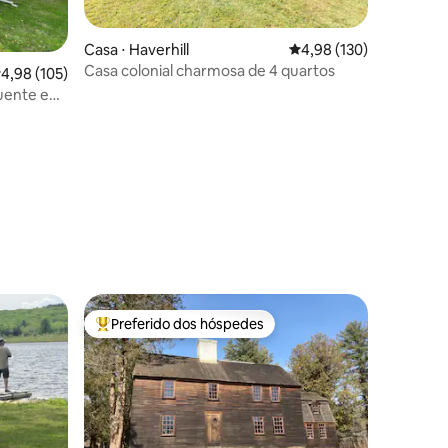
Casa ⋅ Haverhill
4,98 de uma avaliação 
4,98 (130)
Casa colonial charmosa de 4 quartos
,98 de uma avaliação média de 5, 105 avaliações
4,98 (105)
uente e
ções
Preferido dos hóspedes
Entre os melhores preferidos dos hóspedes