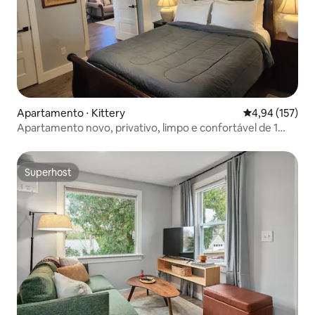
Apartamento ⋅ Kittery
4,94 de uma av
4,94 (157)
Apartamento novo, privativo, limpo e confortável de 1
quarto!
Superhost
Superhost