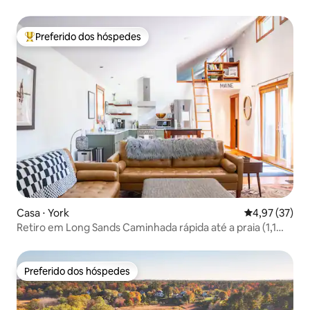
Neddick+Ogunquit
Preferido dos hóspedes
Entre os melhores preferidos dos hóspedes
Casa ⋅ York
4,97 de uma a
4,97 (37)
Retiro em Long Sands Caminhada rápida até a praia (1,1
km)
Preferido dos hóspedes
Preferido dos hóspedes