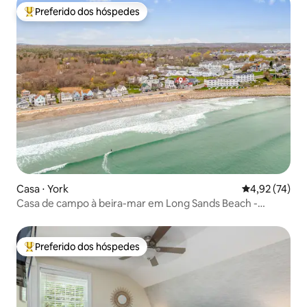
Preferido dos hóspedes
Entre os melhores preferidos dos hóspedes
Casa ⋅ York
4,92 de uma a
4,92 (74)
Casa de campo à beira-mar em Long Sands Beach -
Acomoda 4
Preferido dos hóspedes
Entre os melhores preferidos dos hóspedes