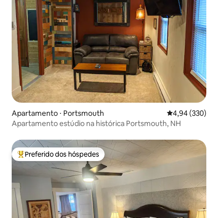
Apartamento ⋅ Portsmouth
4,94 de uma ava
4,94 (330)
Apartamento estúdio na histórica Portsmouth, NH
Preferido dos hóspedes
Entre os melhores preferidos dos hóspedes