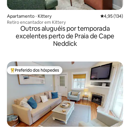
Apartamento ⋅ Kittery
4,95 de uma av
4,95 (134)
Retiro encantador em Kittery
Outros aluguéis por temporada
excelentes perto de Praia de Cape
Neddick
Preferido dos hóspedes
Entre os melhores preferidos dos hóspedes