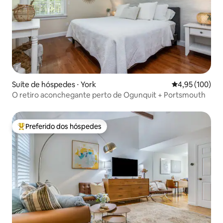
Suíte de hóspedes ⋅ York
4,95 de uma av
4,95 (100)
O retiro aconchegante perto de Ogunquit + Portsmouth
Preferido dos hóspedes
Entre os melhores preferidos dos hóspedes