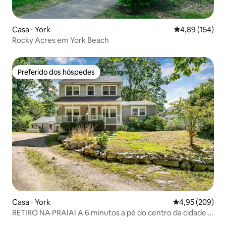
Casa ⋅ York
4,89 de uma av
4,89 (154)
Rocky Acres em York Beach
Preferido dos hóspedes
Preferido dos hóspedes
Casa ⋅ York
4,95 de uma ava
4,95 (209)
RETIRO NA PRAIA! A 6 minutos a pé do centro da cidade e
das areias curtas