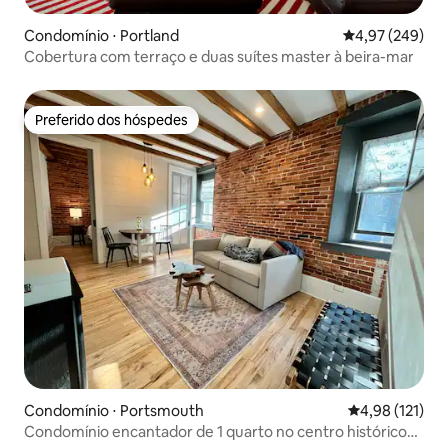
Condomínio ⋅ Portland
4,97 de uma ava
4,97 (249)
Cobertura com terraço e duas suítes master à beira-mar
Preferido dos hóspedes
Preferido dos hóspedes
Condomínio ⋅ Portsmouth
4,98 de uma av
4,98 (121)
Condomínio encantador de 1 quarto no centro histórico