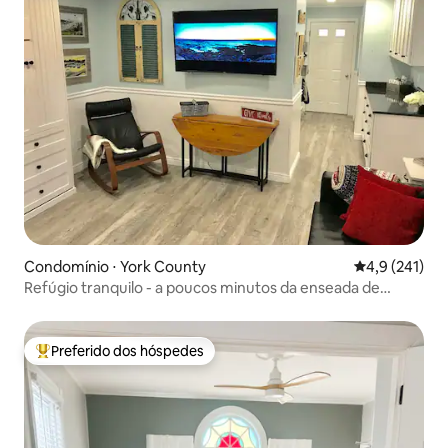
Condomínio ⋅ York County
4,9 de uma av
4,9 (241)
Refúgio tranquilo - a poucos minutos da enseada de
Perkins
Preferido dos hóspedes
Entre os melhores preferidos dos hóspedes