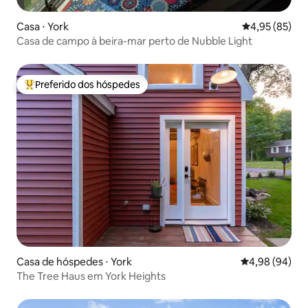
Casa ⋅ York
4,95 de uma a
4,95 (85)
Casa de campo à beira-mar perto de Nubble Light
Preferido dos hóspedes
Entre os melhores preferidos dos hóspedes
Casa de hóspedes ⋅ York
4,98 de uma av
4,98 (94)
The Tree Haus em York Heights