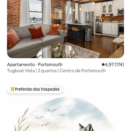
Apartamento ⋅ Portsmouth
4,97 de uma av
4,97 (174)
Tugboat Vista | 2 quartos | Centro de Portsmouth
Preferido dos hóspedes
Entre os melhores preferidos dos hóspedes