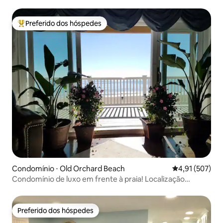
de Portsmouth
Preferido dos hóspedes
Entre os melhores preferidos dos hóspedes
Condomínio ⋅ Old Orchard Beach
4,91 de uma av
4,91 (507)
Condomínio de luxo em frente à praia! Localização
privilegiada!
Preferido dos hóspedes
Preferido dos hóspedes