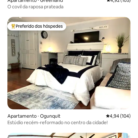
Apartamento ⋅ Greenland
4,92 de uma av
4,92 (105)
O covil da raposa prateada
Preferido dos hóspedes
Entre os melhores preferidos dos hóspedes
Apartamento ⋅ Ogunquit
4,94 de uma av
4,94 (104)
Estúdio recém-reformado no centro da cidade!