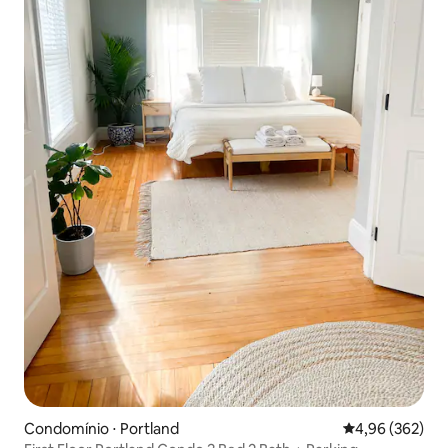
Condomínio ⋅ Portland
4,96 de uma ava
4,96 (362)