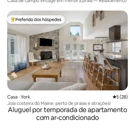
Casa de campo vintage em frente à praia — Relaxamento
Preferido dos hóspedes
Entre os melhores preferidos dos hóspedes
Casa ⋅ York
5 de uma a
5 (28)
Joia costeira do Maine: perto de praias e atrações!
Aluguel por temporada de apartamento
com ar-condicionado