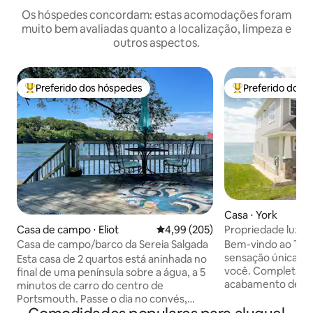
Os hóspedes concordam: estas acomodações foram
muito bem avaliadas quanto a localização, limpeza e
outros aspectos.
Preferido dos hóspedes
Preferido dos 
Entre os melhores preferidos dos hóspedes
Entre os melhore
Casa ⋅ York
Propriedade luxuo
Casa de campo ⋅ Eliot
4,99 de uma avaliação média de 
4,99 (205)
Bem-vindo ao The
Casa de campo/barco da Sereia Salgada
sensação única de
Esta casa de 2 quartos está aninhada no
você. Completam
final de uma península sobre a água, a 5
acabamento de alt
minutos de carro do centro de
elevador acessa to
Portsmouth. Passe o dia no convés,
conceito de piso a
grelhando ou desfrutando de sua