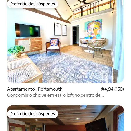
Preferido dos hóspedes
Preferido dos hóspedes
Apartamento ⋅ Portsmouth
4,94 de uma av
4,94 (150)
Condomínio chique em estilo loft no centro de
Portsmouth
Preferido dos hóspedes
Preferido dos hóspedes