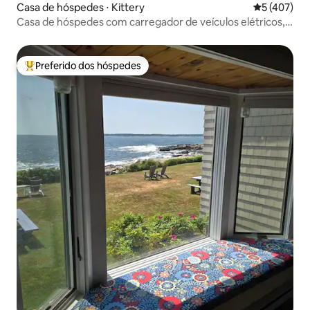
Casa de hóspedes ⋅ Kittery
5 de uma av
5 (407)
Casa de hóspedes com carregador de veículos elétricos,
deck e fogueira.
Preferido dos hóspedes
Entre os melhores preferidos dos hóspedes