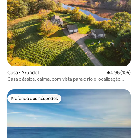
Casa ⋅ Arundel
4,95 de uma av
4,95 (105)
Casa clássica, calma, com vista para o rio e localização
central
Preferido dos hóspedes
Preferido dos hóspedes