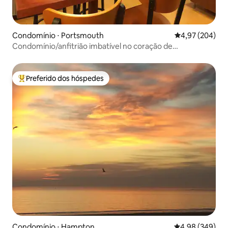
Condomínio ⋅ Portsmouth
4,97 de uma ava
4,97 (204)
Condomínio/anfitrião imbatível no coração de
Portsmouth
Preferido dos hóspedes
Entre os melhores preferidos dos hóspedes
Condomínio ⋅ Hampton
4,98 de uma ava
4,98 (349)