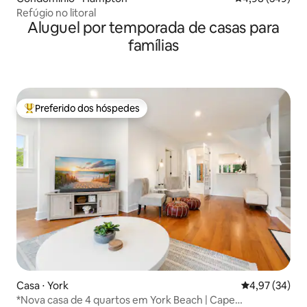
Refúgio no litoral
Aluguel por temporada de casas para
famílias
Preferido dos hóspedes
Entre os melhores preferidos dos hóspedes
Casa ⋅ York
4,97 de uma a
4,97 (34)
*Nova casa de 4 quartos em York Beach | Cape