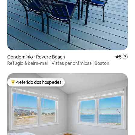
Condomínio ⋅ Revere Beach
5 de uma 
5 (7)
Refúgio à beira-mar | Vistas panorâmicas | Boston
Preferido dos hóspedes
Entre os melhores preferidos dos hóspedes