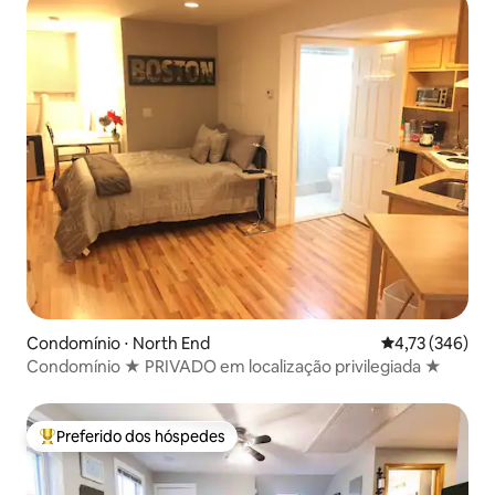
Condomínio ⋅ North End
4,73 de uma av
4,73 (346)
Condomínio ★ PRIVADO em localização privilegiada ★
Preferido dos hóspedes
Entre os melhores preferidos dos hóspedes