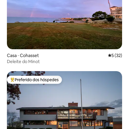
Casa ⋅ Cohasset
5 de uma a
5 (32)
Deleite do Minot
Preferido dos hóspedes
Entre os melhores preferidos dos hóspedes