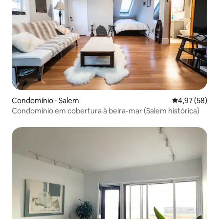
Condomínio ⋅ Salem
4,97 de uma a
4,97 (58)
Condomínio em cobertura à beira-mar (Salem histórica)