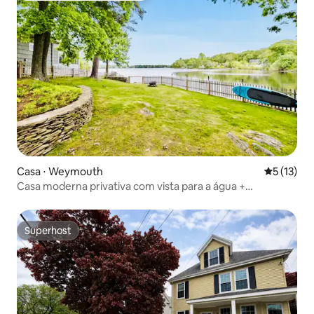
Casa ⋅ Weymouth
5 de uma a
5 (13)
Casa moderna privativa com vista para a água +
carregador de veículos elétricos
Superhost
Superhost