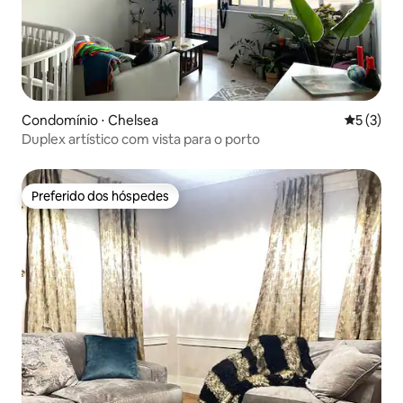
Condomínio ⋅ Chelsea
5 de uma 
5 (3)
Duplex artístico com vista para o porto
Preferido dos hóspedes
Preferido dos hóspedes