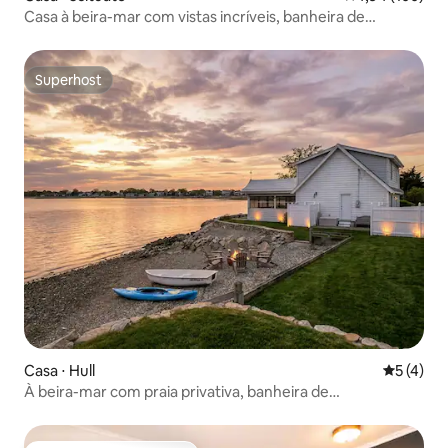
Casa à beira-mar com vistas incríveis, banheira de
hidromassagem! Acomoda 10
Superhost
Superhost
Casa ⋅ Hull
5 de uma 
5 (4)
À beira-mar com praia privativa, banheira de
hidromassagem e fogueira!