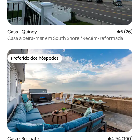
Casa ⋅ Quincy
5 de uma a
5 (26)
Casa à beira-mar em South Shore *Recém-reformada
Preferido dos hóspedes
Preferido dos hóspedes
Casa ⋅ Scituate
4,94 de uma av
4,94 (100)