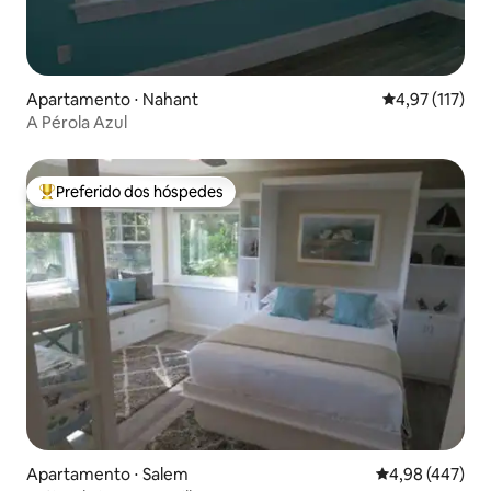
Apartamento ⋅ Nahant
4,97 de uma av
4,97 (117)
A Pérola Azul
Preferido dos hóspedes
Entre os melhores preferidos dos hóspedes
Apartamento ⋅ Salem
4,98 de uma av
4,98 (447)