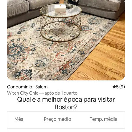
Condomínio ⋅ Salem
5 de uma 
5 (9)
Witch City Chic — apto de 1 quarto
Qual é a melhor época para visitar
Boston?
Mês
Preço médio
Temp. média