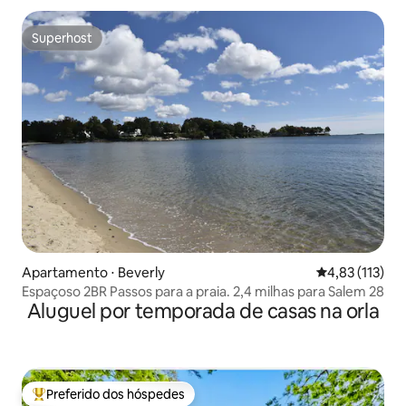
Superhost
Superhost
Apartamento ⋅ Beverly
4,83 de uma av
4,83 (113)
Espaçoso 2BR Passos para a praia. 2,4 milhas para Salem 28
Aluguel por temporada de casas na orla
Preferido dos hóspedes
Entre os melhores preferidos dos hóspedes