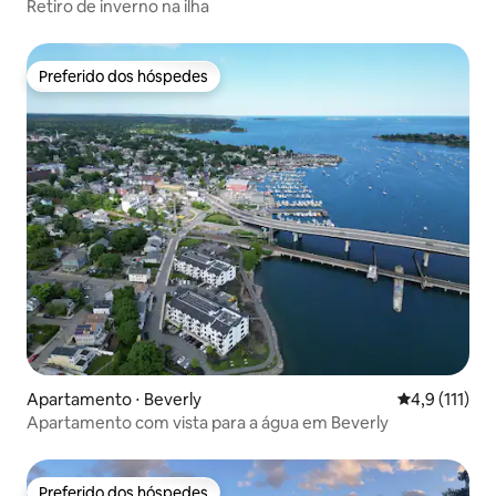
Retiro de inverno na ilha
Preferido dos hóspedes
Preferido dos hóspedes
Apartamento ⋅ Beverly
4,9 de uma av
4,9 (111)
Apartamento com vista para a água em Beverly
Preferido dos hóspedes