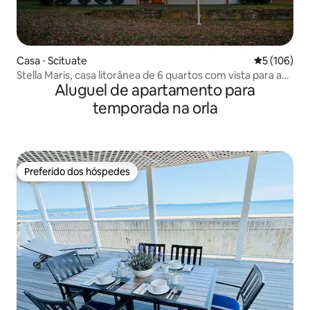
Casa ⋅ Scituate
5 de uma av
5 (106)
Stella Maris, casa litorânea de 6 quartos com vista para a
Aluguel de apartamento para
água
temporada na orla
Preferido dos hóspedes
Preferido dos hóspedes