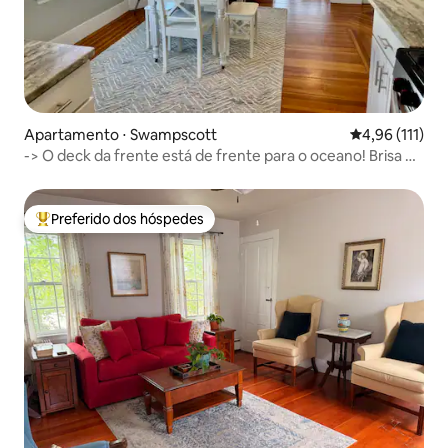
Apartamento ⋅ Swampscott
4,96 de uma av
4,96 (111)
-> O deck da frente está de frente para o oceano! Brisa do
oceano
Preferido dos hóspedes
Entre os melhores preferidos dos hóspedes