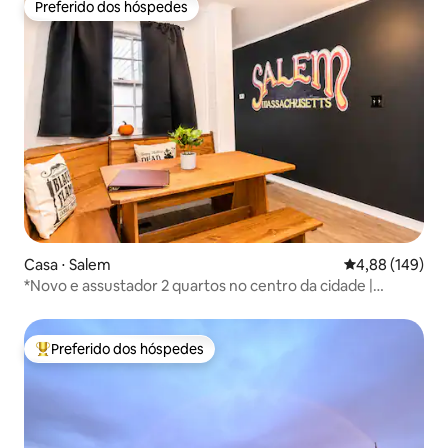
Preferido dos hóspedes
Preferido dos hóspedes
Casa ⋅ Salem
4,88 de uma av
4,88 (149)
*Novo e assustador 2 quartos no centro da cidade |
Halloween + Hocus Pocus
Preferido dos hóspedes
Entre os melhores preferidos dos hóspedes