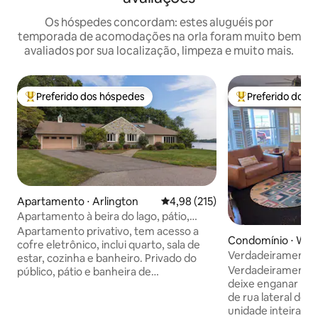
Os hóspedes concordam: estes aluguéis por
temporada de acomodações na orla foram muito bem
avaliados por sua localização, limpeza e muito mais.
Preferido dos hóspedes
Preferido dos 
Entre os melhores preferidos dos hóspedes
Entre os melhore
Apartamento ⋅ Arlington
4,98 de uma avaliação média de 
4,98 (215)
Apartamento à beira do lago, pátio,
banheira de hidromassagem, chuveiro
Apartamento privativo, tem acesso a
Condomínio ⋅ Win
externo
cofre eletrônico, inclui quarto, sala de
Verdadeiramente 
estar, cozinha e banheiro. Privado do
espaçosa para famí
Verdadeiramente à
público, pátio e banheira de
estimação
deixe enganar pel
hidromassagem com vista para o lago e
de rua lateral de 
terra de conservação. Sem escadas.
unidade inteira do
Sofá converte-se em uma confortável