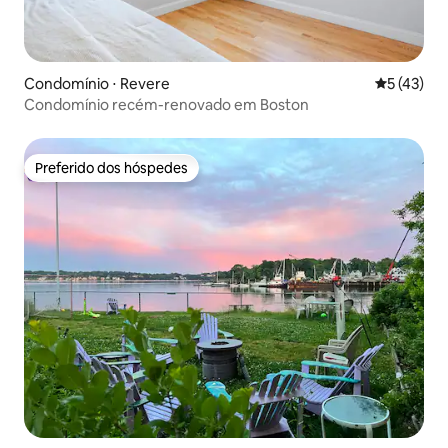
Condomínio ⋅ Revere
5 de uma a
5 (43)
Condomínio recém-renovado em Boston
Preferido dos hóspedes
Preferido dos hóspedes