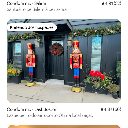
Condomínio ⋅ Salem
4,91 de uma a
4,91 (32)
Santuário de Salem à beira-mar
Preferido dos hóspedes
Preferido dos hóspedes
Condomínio ⋅ East Boston
4,87 de uma a
4,87 (60)
Eastie perto do aeroporto Ótima localização