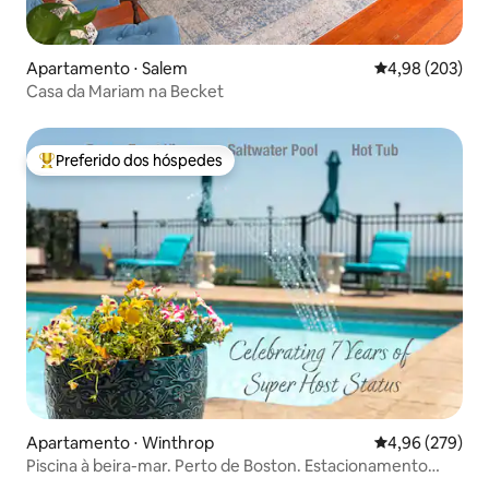
Apartamento ⋅ Salem
4,98 de uma ava
4,98 (203)
Casa da Mariam na Becket
Preferido dos hóspedes
Entre os melhores preferidos dos hóspedes
Apartamento ⋅ Winthrop
4,96 de uma ava
4,96 (279)
Piscina à beira-mar. Perto de Boston. Estacionamento
gratuito.