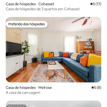
Casa de hóspedes ⋅ Cohasset
5 de uma a
5 (17)
Casa de hóspedes de 2 quartos em Cohasset
Preferido dos hóspedes
Preferido dos hóspedes
Casa de hóspedes ⋅ Melrose
5 de uma 
5 (8)
A casa da carruagem