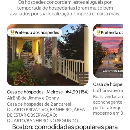
Os hóspedes concordam: estes aluguéis por
temporada de hospedarias foram muito bem
avaliados por sua localização, limpeza e muito mais.
Preferido dos hóspedes
Preferido dos 
Entre os melhores preferidos dos hóspedes
Entre os melhore
Casa de hóspedes 
Loft privativo aco
Casa de hóspedes ⋅ Melrose
4,99 de uma avaliação média de 
4,99 (154)
acesso a Boston
Boas-vindas ao seu
AirBnB de Jimmy e Donny
aconchegante e e
Casa de hóspedes de 2 andares!
perfeita longe de 
QUARTO PRIVATIVO, BANHEIRO, ÁREA
moderno em Bost
DE ESTAR OBSERVAÇÃO:
privativa, cozinh
QUARTO/BANHEIRO NO SEGUNDO
completo elegante,
Boston: comodidades populares para
ANDAR, ACESSO POR ESCADA EM
dedicada, jardins 