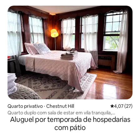
lugares!
Quarto privativo ⋅ Chestnut Hill
4,07 de uma a
4,07 (27)
Quarto duplo com sala de estar em vila tranquila,
Aluguel por temporada de hospedarias
estacionamento gratuito
com pátio