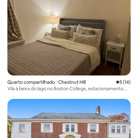
Quarto compartilhado ⋅ Chestnut Hill
5 de uma a
5 (14)
Vila à beira do lago no Boston College, estacionamento
gratuito