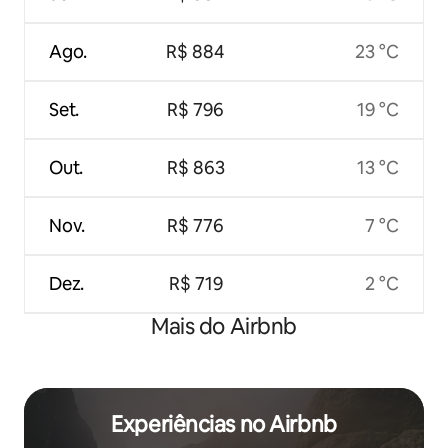
Ago.
R$ 884
23 °C
Set.
R$ 796
19 °C
Out.
R$ 863
13 °C
Nov.
R$ 776
7 °C
Dez.
R$ 719
2 °C
Mais do Airbnb
Experiências no Airbnb