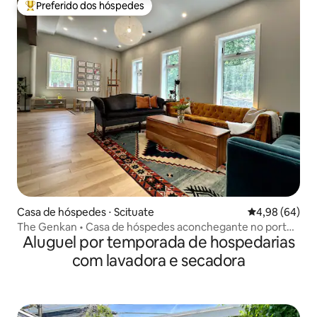
Preferido dos hóspedes
Entre os melhores preferidos dos hóspedes
Casa de hóspedes ⋅ Scituate
4,98 de uma av
4,98 (64)
The Genkan • Casa de hóspedes aconchegante no porto
Aluguel por temporada de hospedarias
de Scituate
com lavadora e secadora