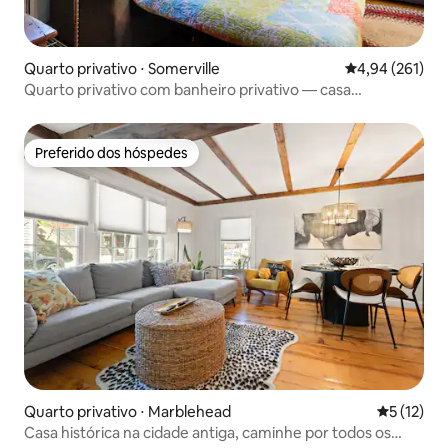
Quarto privativo ⋅ Somerville
4,94 de uma av
4,94 (261)
Quarto privativo com banheiro privativo — casa
unifamiliar
Preferido dos hóspedes
Preferido dos hóspedes
Quarto privativo ⋅ Marblehead
5 de uma a
5 (12)
Casa histórica na cidade antiga, caminhe por todos os