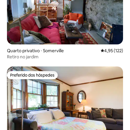
Quarto privativo ⋅ Somerville
4,95 de uma av
4,95 (122)
Retiro no jardim
Preferido dos hóspedes
Preferido dos hóspedes