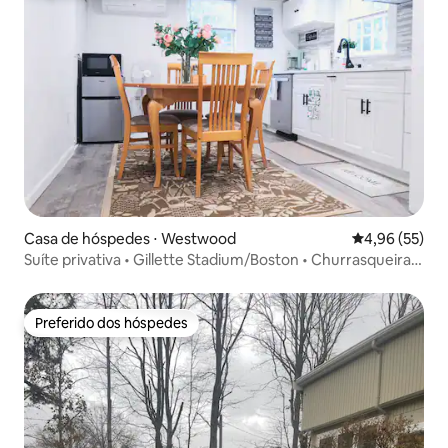
Casa de hóspedes ⋅ Westwood
4,96 de uma a
4,96 (55)
Suíte privativa • Gillette Stadium/Boston • Churrasqueira •
Estacionamento
Preferido dos hóspedes
Preferido dos hóspedes