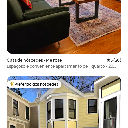
Casa de hóspedes ⋅ Melrose
5 de uma a
5 (26)
Espaçoso e conveniente apartamento de 1 quarto - 20
minutos para Boston
Preferido dos hóspedes
Entre os melhores preferidos dos hóspedes