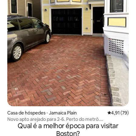
Casa de hóspedes ⋅ Jamaica Plain
4,91 de uma a
4,91 (79)
Novo apto arejado para 2-6. Perto do metrô.
Qual é a melhor época para visitar
Estacionamento gratuito.
Boston?