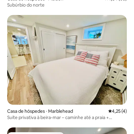
Subúrbio do norte
Casa de hóspedes ⋅ Marblehead
4,25 de uma 
4,25 (4)
Suíte privativa à beira-mar – caminhe até a praia +
estacionamento