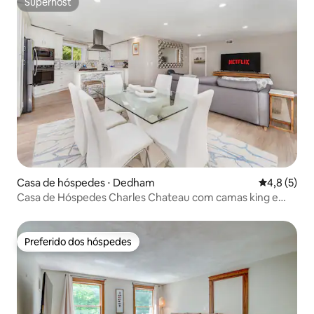
Superhost
Superhost
Casa de hóspedes ⋅ Dedham
4,8 de uma 
4,8 (5)
Casa de Hóspedes Charles Chateau com camas king e
queen
Preferido dos hóspedes
Preferido dos hóspedes