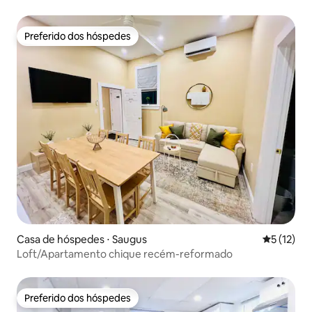
Preferido dos hóspedes
Preferido dos hóspedes
Casa de hóspedes ⋅ Saugus
5 de uma a
5 (12)
Loft/Apartamento chique recém-reformado
Preferido dos hóspedes
Preferido dos hóspedes