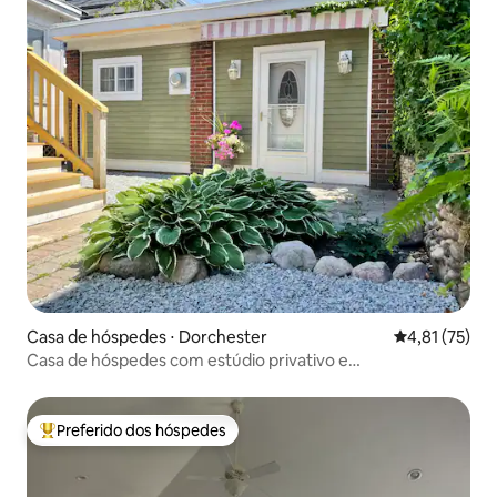
Casa de hóspedes ⋅ Dorchester
4,81 de uma a
4,81 (75)
Casa de hóspedes com estúdio privativo e
estacionamento gratuito
Preferido dos hóspedes
Entre os melhores preferidos dos hóspedes