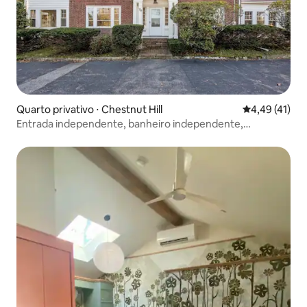
Quarto privativo ⋅ Chestnut Hill
4,49 de uma a
4,49 (41)
Entrada independente, banheiro independente,
estacionamento gratuito, quarto duplo tranquilo