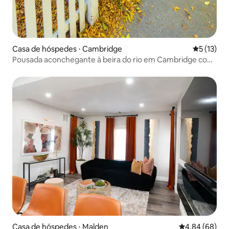
Casa de hóspedes ⋅ Cambridge
5 de uma a
5 (13)
Pousada aconchegante à beira do rio em Cambridge com
passe de estacionamento
Casa de hóspedes ⋅ Malden
4,84 de uma av
4,84 (68)