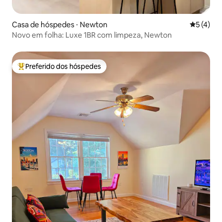
Casa de hóspedes ⋅ Newton
5 de uma 
5 (4)
Novo em folha: Luxe 1BR com limpeza, Newton
Preferido dos hóspedes
Entre os melhores preferidos dos hóspedes