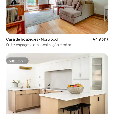
Casa de hóspedes ⋅ Norwood
4,9 de uma a
4,9 (41)
Suíte espaçosa em localização central
Superhost
Superhost