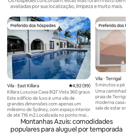
Os hóspedes concordam: estas vilas foram muito bem
avaliadas por sua localização, limpeza e muito mais.
Preferido dos hóspedes
Preferido dos hó
Preferido dos hóspedes
Preferido dos hó
Vila ⋅ Terrigal
5 minutos a pé da 
Vila ⋅ East Killara
4,92 de uma avaliação média de
4,92 (99)
Tranquilo refúgio 
Uma caminhada fác
Killara Luxuosa Casa 8QT Vista 360 graus
praia de Terrigal, l
Este edifício de luxo é uma vila de
moderna casa de e
grandes dimensões com apenas um
sala de estar em p
milésimo de Sydney, com espaço interior
luz, cozinha comp
de até 716 m2.Localizada no ponto mais
confortáveis, Netf
Montanhas Azuis: comodidades
alto da região, esta propriedade
tranquilo. Perfeito para famílias, casais e
deslumbrante e encantadora com vista
populares para aluguel por temporada
pequenos grupos.
para as magníficas vistas das montanhas