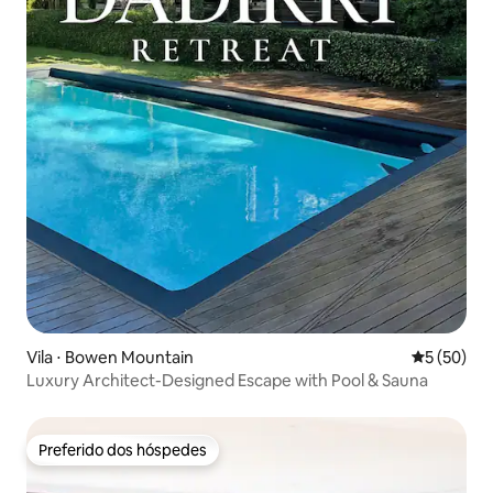
Vila ⋅ Bowen Mountain
5 de uma a
5 (50)
Luxury Architect-Designed Escape with Pool & Sauna
Preferido dos hóspedes
Preferido dos hóspedes