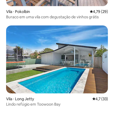
Vila ⋅ Pokolbin
4,79 de uma a
4,79 (29)
Buraco em uma vila com degustação de vinhos grátis
Vila ⋅ Long Jetty
4,7 de uma a
4,7 (33)
Lindo refúgio em Toowoon Bay