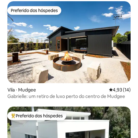
Preferido dos hóspedes
Preferido dos hóspedes
Vila ⋅ Mudgee
4,93 de uma a
4,93 (14)
Gabrielle: um retiro de luxo perto do centro de Mudgee
Preferido dos hóspedes
Entre os melhores preferidos dos hóspedes