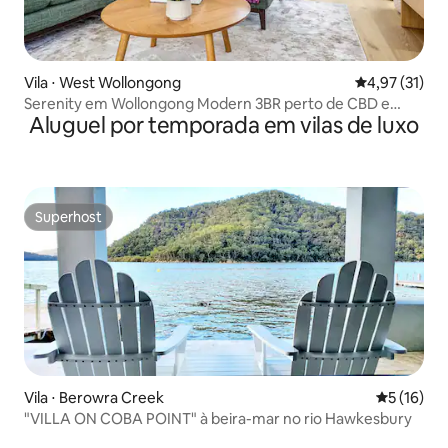
Vila ⋅ West Wollongong
4,97 de uma a
4,97 (31)
Serenity em Wollongong Modern 3BR perto de CBD e
Aluguel por temporada em vilas de luxo
praia
Superhost
Superhost
Vila ⋅ Berowra Creek
5 de uma a
5 (16)
"VILLA ON COBA POINT" à beira-mar no rio Hawkesbury