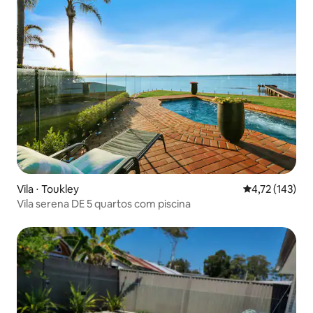
Vila ⋅ Toukley
4,72 de uma av
4,72 (143)
Vila serena DE 5 quartos com piscina