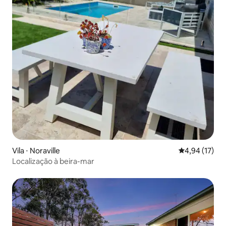
Vila ⋅ Noraville
4,94 de uma a
4,94 (17)
Localização à beira-mar