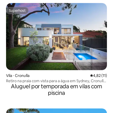
Superhost
Superhost
Vila ⋅ Cronulla
4,82 de uma a
4,82 (11)
Retiro na praia com vista para a água em Sydney, Cronulla,
Aluguel por temporada em vilas com
carro, CBD
piscina