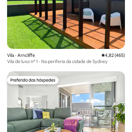
Vila ⋅ Arncliffe
4,82 de uma av
4,82 (465)
Vila de luxo nº 1 - Na periferia da cidade de Sydney
Preferido dos hóspedes
Preferido dos hóspedes