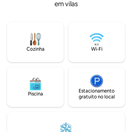
em vilas
para ver o charme costeiro
e da cidade e do mar à distância é
joia da Costa Centr
complementada pelo ambiente
distância de carro
natural.A vila tem 1 salão de banquetes, 1
deslumbrantes, c
sala de estar, 1 sala de jantar, bar, área de
pela costa e as pri
churrasco, terraço com vista 360 e 3
Reserve suas férias
áreas de relaxamento ao ar livre.Fica
hoje mesmo. Sol, 
localizado em um bairro tranquilo, e
momentos espera
você sempre pode curtir o canto dos
Cozinha
Wi-Fi
pássaros e da brisa.O bairro é muito
simpático na área.Área de piscina
espaçosa.O estacionamento é muito
conveniente, estacionamento gratuito
ilimitado na rua em frente à porta.Esta
moradia tem uma estrutura de betão de
tijolo duplo, é estável e durável, quente
no inverno e quente no verão e no
Estacionamento
Piscina
verão.Os 8 quartos estão equipados
gratuito no local
com ar-condicionado de refrigeração e
aquecimento separados,
respectivamente, para garantir o
conforto da sua estadia e evitar a
contaminação cruzada.Há um
aquecedor a gás natural na sala.A vila