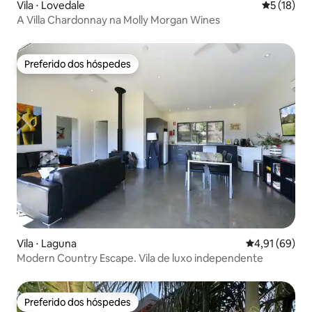
Vila ⋅ Lovedale
5 de uma a
5 (18)
A Villa Chardonnay na Molly Morgan Wines
Preferido dos hóspedes
Preferido dos hóspedes
Vila ⋅ Laguna
4,91 de uma a
4,91 (69)
Modern Country Escape. Vila de luxo independente
Preferido dos hóspedes
Preferido dos hóspedes