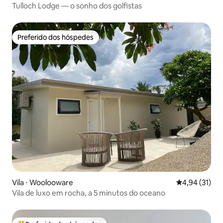
Tulloch Lodge — o sonho dos golfistas
Preferido dos hóspedes
Preferido dos hóspedes
Vila ⋅ Woolooware
4,94 de uma a
4,94 (31)
Vila de luxo em rocha, a 5 minutos do oceano