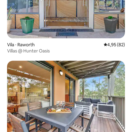
Vila ⋅ Raworth
4,95 de uma a
4,95 (82)
Villas @ Hunter Oasis