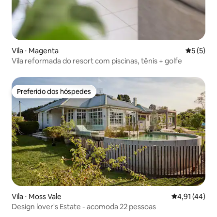
Vila ⋅ Magenta
5 de uma 
5 (5)
Vila reformada do resort com piscinas, tênis + golfe
Preferido dos hóspedes
Preferido dos hóspedes
Vila ⋅ Moss Vale
4,91 de uma a
4,91 (44)
Design lover's Estate - acomoda 22 pessoas