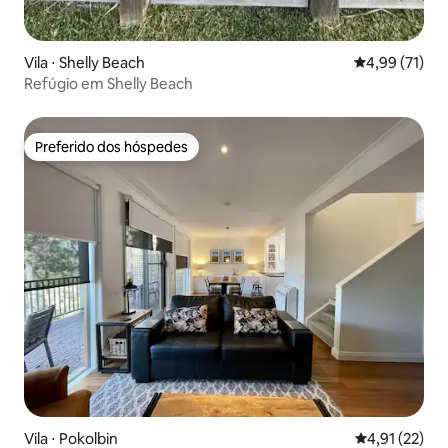
Vila ⋅ Shelly Beach
4,99 de uma a
4,99 (71)
Refúgio em Shelly Beach
Preferido dos hóspedes
Preferido dos hóspedes
Vila ⋅ Pokolbin
4,91 de uma a
4,91 (22)