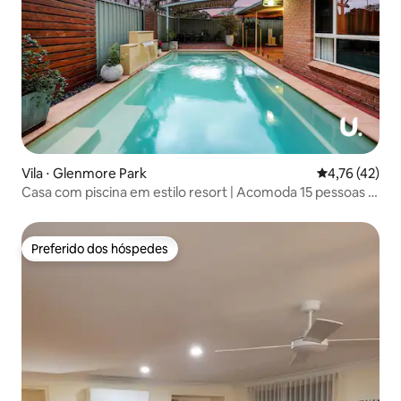
Vila ⋅ Glenmore Park
4,76 de uma a
4,76 (42)
Casa com piscina em estilo resort | Acomoda 15 pessoas |
Grupo grande
Preferido dos hóspedes
Preferido dos hóspedes