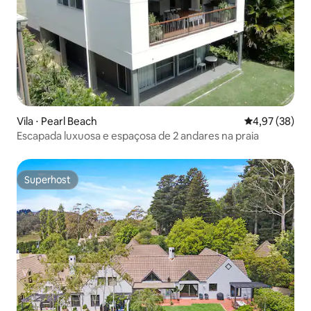
Vila ⋅ Pearl Beach
4,97 de uma a
4,97 (38)
Escapada luxuosa e espaçosa de 2 andares na praia
Superhost
Superhost