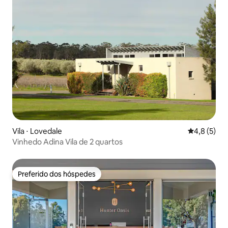
Vila ⋅ Lovedale
4,8 de uma 
4,8 (5)
Vinhedo Adina Vila de 2 quartos
Preferido dos hóspedes
Preferido dos hóspedes