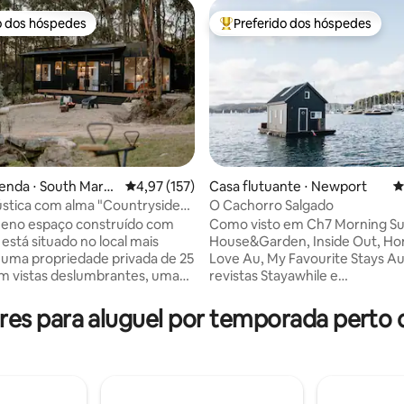
o dos hóspedes
Preferido dos hóspedes
o dos hóspedes
Entre os melhores preferidos d
enda ⋅ South Maro
4,97 de uma avaliação média de 5, 157 avalia
4,97 (157)
Casa flutuante ⋅ Newport
4
stica com alma "Countryside
O Cachorro Salgado
édia de 5, 366 avaliações
cama king size
ueno espaço construído com
Como visto em Ch7 Morning Su
está situado no local mais
House&Garden, Inside Out, Ho
 uma propriedade privada de 25
Love Au, My Favourite Stays Au
m vistas deslumbrantes, uma
revistas Stayawhile e
de hidromassagem ao ar livre
Sommerhusmagasinet (Europa) O chei
va e móveis luxuosos, você não
de ar salgado, o som da água b
es para aluguel por temporada perto 
 sair. Nutra sua alma e volte
sol brilhando ondulações que o
tureza com um toque de luxo e
cercam...uma sensação de paz 
. Com todas as comodidades
mundo deixado para trás. O Sal
que você poderia desejar e
um espaço que é ao mesmo t
camente colocado no cenário
acolhedor e aberto para a água