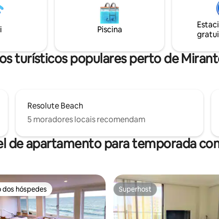
ais pacífico que você poderia
casa de barcos de madeira para
Fácil acesso, dirija até a porta da
convida você a relaxar e apenas 
ão é necessário 4WD.
para sair da grade e se recone
Estac
i
Piscina
mãe natureza no seu melhor.
gratui
s turísticos populares perto de Mira
Resolute Beach
5 moradores locais recomendam
el de apartamento para temporada com
o dos hóspedes
Superhost
o dos hóspedes
Superhost