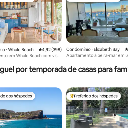
 melhores preferidos dos hóspedes
Entre os melhores preferidos d
Condomínio ⋅ Elizabeth Bay
4
io ⋅ Whale Beach
4,92 de uma avaliação média de 5, 398 avalia
4,92 (398)
Apartamento à beira-mar em 
nto em Whale Beach com vista
média de 5, 111 avaliações
sem saída tranquila
r
guel por temporada de casas para famí
rido dos hóspedes
Preferido dos hóspedes
 melhores preferidos dos hóspedes
Entre os melhores preferidos d