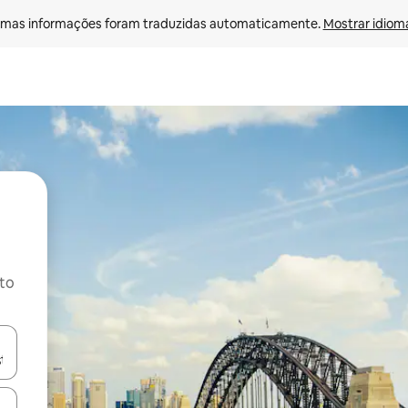
mas informações foram traduzidas automaticamente. 
Mostrar idioma
ito
ore-os usando as seta para cima e para baixo do teclado ou tocando e