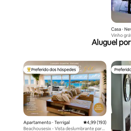
Casa ⋅ N
Vinho grá
Aluguel po
noite em 
Preferido dos hóspedes
Preferid
Entre os melhores preferidos dos hóspedes
Preferid
Apartamento ⋅ Terrigal
4,99 de uma avaliação m
4,99 (193)
Beachousesix - Vista deslumbrante para