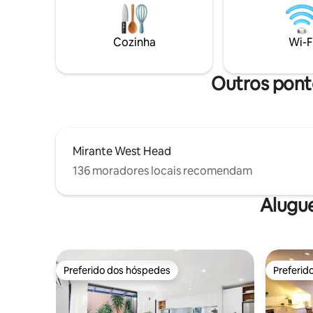
natural m
dos pássaros, o tilintar suave das âncoras
imaginar. 
dos barcos e as vistas da água cintilante,
frente, n
e redescubra os prazeres simples da vida
Cozinha
Wi-F
em um cenário que parece de outro
mundo.
Outros ponto
Mirante West Head
136 moradores locais recomendam
Alugu
Preferido dos hóspedes
Preferid
Preferido dos hóspedes
Preferid