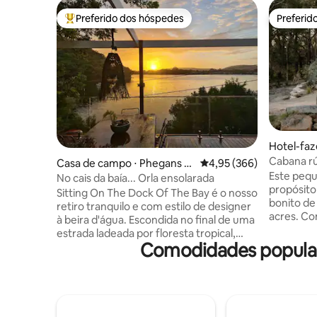
Preferido dos hóspedes
Preferid
Entre os melhores preferidos dos hóspedes
Preferid
Hotel-faz
ota
Cabana rú
Casa de campo ⋅ Phegans B
4,95 de uma avaliação m
4,95 (366)
100" com 
Este peq
ay
No cais da baía... Orla ensolarada
propósito 
Sitting On The Dock Of The Bay é o nosso
bonito de
retiro tranquilo e com estilo de designer
acres. Co
à beira d'água. Escondida no final de uma
banheira 
estrada ladeada por floresta tropical,
convidati
Comodidades popular
esta joia escondida oferece vistas
vai querer
deslumbrantes da bela Phegans Bay.
para a na
Longe das multidões, mas perto das
conforto
melhores praias, restaurantes e atrações
modernas 
da Central Coast, é um lugar para
estrategi
realmente relaxar. Acorde com o canto