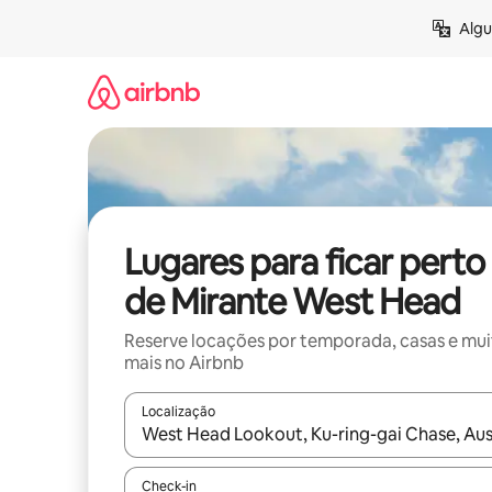
Pular
Algu
para
o
conteúdo
Lugares para ficar perto
de Mirante West Head
Reserve locações por temporada, casas e mu
mais no Airbnb
Localização
Quando os resultados estiverem disponíveis, expl
Check-in