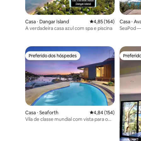
Casa ⋅ Dangar Island
4,85 de uma avaliação m
4,85 (164)
Casa ⋅ Av
A verdadeira casa azul com spa e piscina
SeaPod — 
praia
Preferido dos hóspedes
Preferid
Preferido dos hóspedes
Preferid
Casa ⋅ Seaforth
4,84 de uma avaliação m
4,84 (154)
Vila de classe mundial com vista para o
porto e praia privativa em Manly