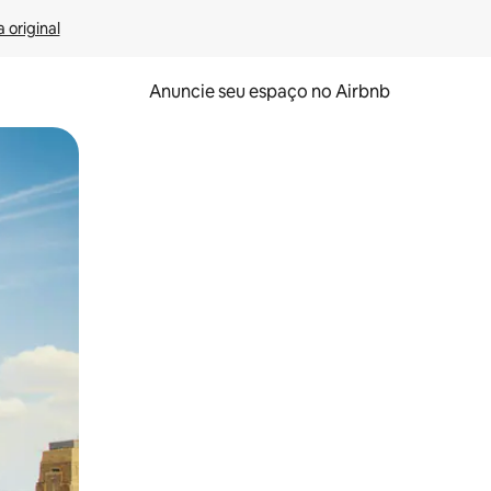
 original
Anuncie seu espaço no Airbnb
 deslizando o dedo na tela.