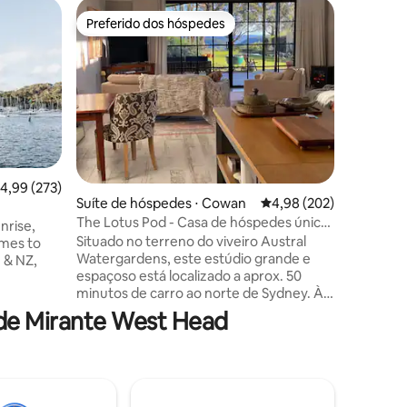
Apartame
Preferido dos hóspedes
Prefe
os hóspedes
Preferido dos hóspedes
Entre o
h
Apartame
Perfeita
do outro 
Umina, e
recentem
perfeita
Aproveit
seu próp
praia co
ções
,99 de uma avaliação média de 5, 273 avaliações
4,99 (273)
mar. Loca
Suíte de hóspedes ⋅ Cowan
4,98 de uma avaliação m
4,98 (202)
o aparta
The Lotus Pod - Casa de hóspedes única
nrise,
caminhad
com vistas
Situado no terreno do viveiro Austral
mes to
lojas loc
Watergardens, este estúdio grande e
 & NZ,
que você
espaçoso está localizado a aprox. 50
comprime
minutos de carro ao norte de Sydney. À
ro
beira do rio Hawkesbury e de Berowra
atendo, o
de Mirante West Head
Waters, o Lotus Pod oferece uma
escapadela rural ou romântica. Com
e o
vistas magníficas para a Reserva Natural
ty Dog é
de Mougamarra e jardins circundantes,
empo
um lugar perfeito para relaxar e
, uma