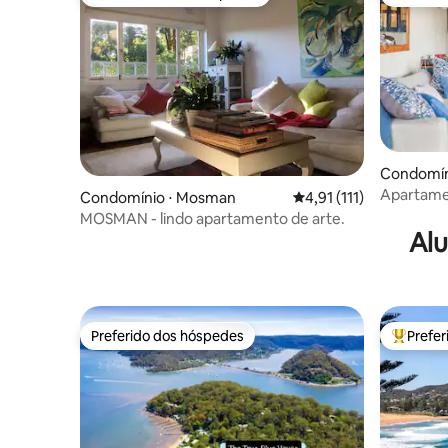
Entre os melhores preferidos dos hóspedes
Entre os
Condomín
Apartame
Condomínio ⋅ Mosman
4,91 de uma avaliação 
4,91 (111)
para o ma
MOSMAN - lindo apartamento de arte.
Alu
Preferido dos hóspedes
Prefe
Preferido dos hóspedes
Entre os