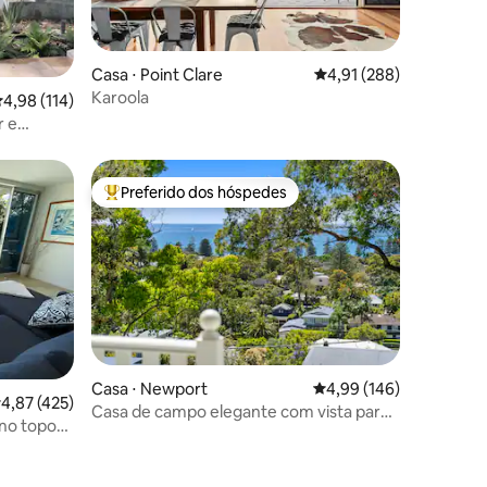
ções
Casa ⋅ Point Clare
4,91 de uma avaliação 
4,91 (288)
Karoola
,98 de uma avaliação média de 5, 114 avaliações
4,98 (114)
r e
Preferido dos hóspedes
Entre os melhores preferidos dos hóspedes
Casa ⋅ Newport
4,99 de uma avaliação 
4,99 (146)
,87 de uma avaliação média de 5, 425 avaliações
4,87 (425)
Casa de campo elegante com vista para
 no topo
o mar, retiro para casais