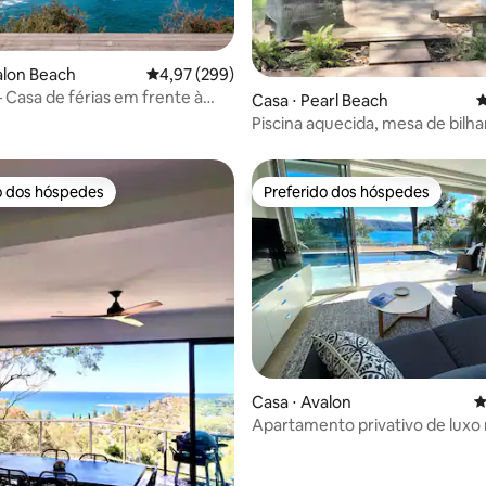
édia de 5, 164 avaliações
alon Beach
4,97 de uma avaliação média de 5, 299 avalia
4,97 (299)
Casa de férias em frente à
Casa ⋅ Pearl Beach
4
Piscina aquecida, mesa de bilha
beliche
o dos hóspedes
Preferido dos hóspedes
o dos hóspedes
Preferido dos hóspedes
édia de 5, 154 avaliações
Casa ⋅ Avalon
4
Apartamento privativo de luxo
de Pittwater