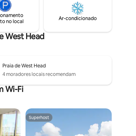
descontrair. Visite os restaurantes locais,
 dois que
desfrute de frutos do mar frescos no rio,
'ser',
passeios de balsa, a caminhada Great
ctar com a
ionamento
Ar-condicionado
North e a paisagem da mata
to no local
nte West Head
Praia de West Head
4 moradores locais recomendam
 Wi-Fi
Superhost
Superhost