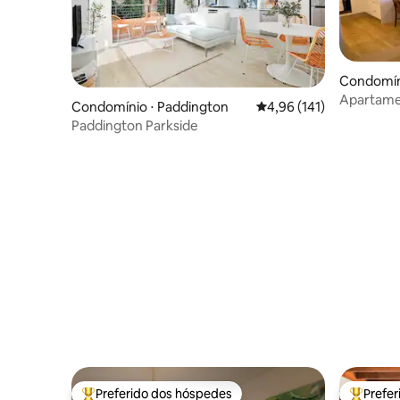
Condomín
Apartame
Condomínio ⋅ Paddington
4,96 de uma avaliação m
4,96 (141)
direto à pr
Paddington Parkside
Preferido dos hóspedes
Prefe