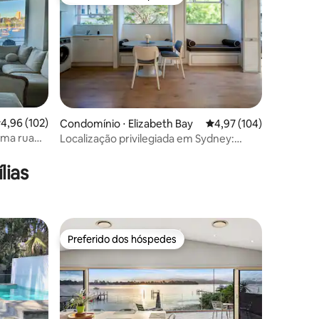
os hóspedes
Preferido dos hóspedes
,96 de uma avaliação média de 5, 102 avaliações
4,96 (102)
ções
Condomínio ⋅ Elizabeth Bay
4,97 de uma avaliação 
4,97 (104)
uma rua
Localização privilegiada em Sydney:
Central e Conveniente
lias
Preferido dos hóspedes
os hóspedes
Preferido dos hóspedes