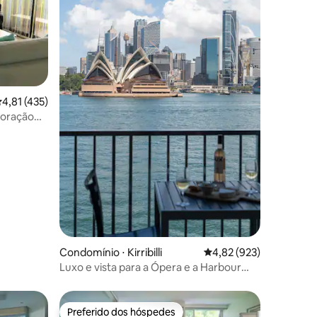
ções
,81 de uma avaliação média de 5, 435 avaliações
4,81 (435)
coração
atuito
Condomínio ⋅ Kirribilli
4,82 de uma avaliação 
4,82 (923)
Luxo e vista para a Ópera e a Harbour
Bridge — o melhor de Sydney
Preferido dos hóspedes