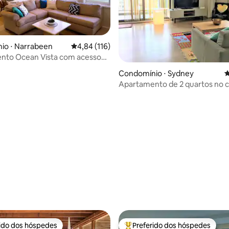
io ⋅ Narrabeen
4,84 de uma avaliação média de 5, 116 avalia
4,84 (116)
nto Ocean Vista com acesso
édia de 5, 141 avaliações
aia; 11
Condomínio ⋅ Sydney
4
Apartamento de 2 quartos no 
do CBD com estacionamento gr
rido dos hóspedes
Preferido dos hóspedes